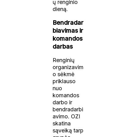
ų renginio
dieną.
Bendradar
biavimas ir
komandos
darbas
Renginių
organizavim
o sėkmė
priklauso
nuo
komandos
darbo ir
bendradarbi
avimo. OZI
skatina
sąveiką tarp