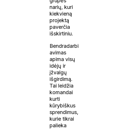
grupės
narių, kuri
kiekvieną
projektą
paverčia
išskirtiniu.
Bendradarbi
avimas
apima visų
idėjų ir
įžvalgų
išgirdimą.
Tai leidžia
komandai
kurti
kūrybiškus
sprendimus,
kurie tikrai
palieka