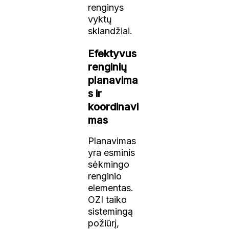
renginys
vyktų
sklandžiai.
Efektyvus
renginių
planavima
s ir
koordinavi
mas
Planavimas
yra esminis
sėkmingo
renginio
elementas.
OZI taiko
sistemingą
požiūrį,