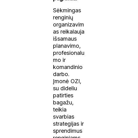
Sėkmingas
renginių
organizavim
as reikalauja
išsamaus
planavimo,
profesionalu
mo ir
komandinio
darbo.
Įmonė OZI,
su dideliu
patirties
bagažu,
teikia
svarbias
strategijas ir
sprendimus
renginiams.