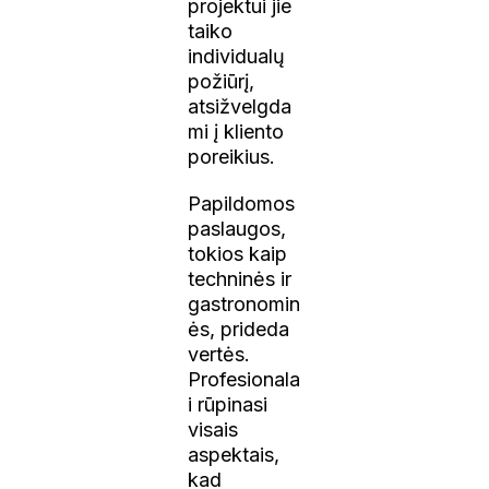
projektui jie
taiko
individualų
požiūrį,
atsižvelgda
mi į kliento
poreikius.
Papildomos
paslaugos,
tokios kaip
techninės ir
gastronomin
ės, prideda
vertės.
Profesionala
i rūpinasi
visais
aspektais,
kad