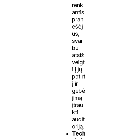
renk
antis
pran
ešėj
us,
svar
bu
atsiž
velgt
i į jų
patirt
į ir
gebė
jimą
įtrau
kti
audit
oriją.
Tech