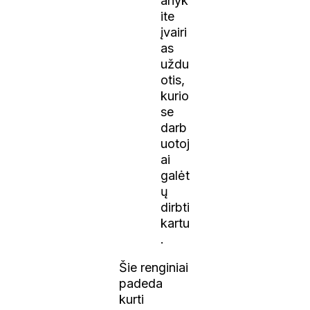
anyk
ite
įvairi
as
uždu
otis,
kurio
se
darb
uotoj
ai
galėt
ų
dirbti
kartu
.
Šie renginiai
padeda
kurti