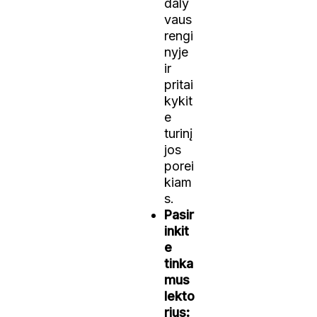
daly
vaus
rengi
nyje
ir
pritai
kykit
e
turinį
jos
porei
kiam
s.
Pasir
inkit
e
tinka
mus
lekto
rius: