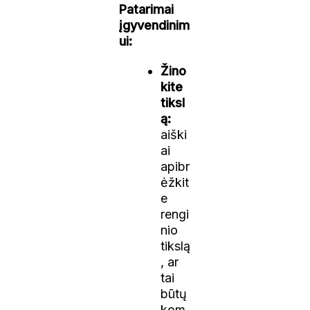
Patarimai
įgyvendinim
ui:
Žino
kite
tiksl
ą:
aiški
ai
apibr
ėžkit
e
rengi
nio
tikslą
, ar
tai
būtų
kom