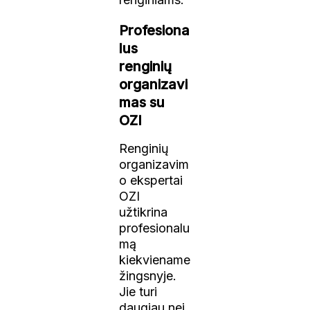
Profesiona
lus
renginių
organizavi
mas su
OZI
Renginių
organizavim
o ekspertai
OZI
užtikrina
profesionalu
mą
kiekviename
žingsnyje.
Jie turi
daugiau nei