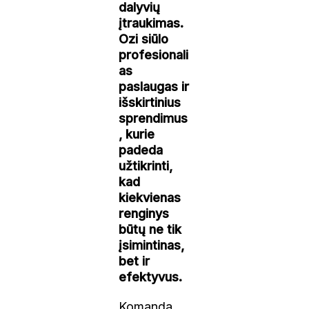
dalyvių
įtraukimas.
Ozi siūlo
profesionali
as
paslaugas ir
išskirtinius
sprendimus
, kurie
padeda
užtikrinti,
kad
kiekvienas
renginys
būtų ne tik
įsimintinas,
bet ir
efektyvus.
Komanda