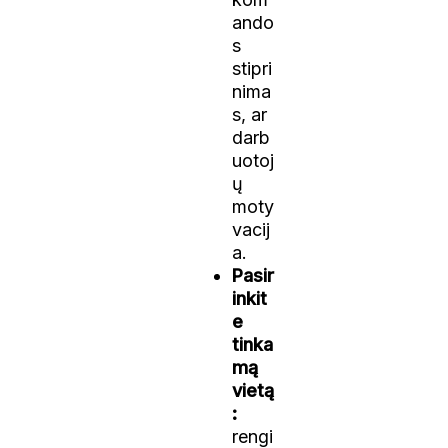
ando
s
stipri
nima
s, ar
darb
uotoj
ų
moty
vacij
a.
Pasir
inkit
e
tinka
mą
vietą
:
rengi