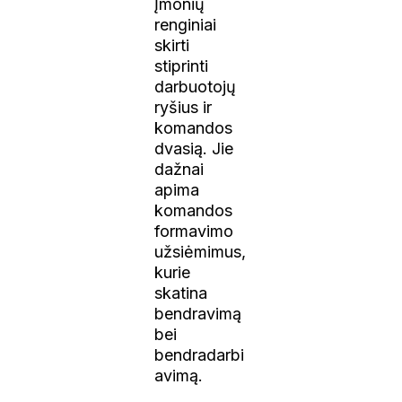
Įmonių
renginiai
skirti
stiprinti
darbuotojų
ryšius ir
komandos
dvasią. Jie
dažnai
apima
komandos
formavimo
užsiėmimus,
kurie
skatina
bendravimą
bei
bendradarbi
avimą.