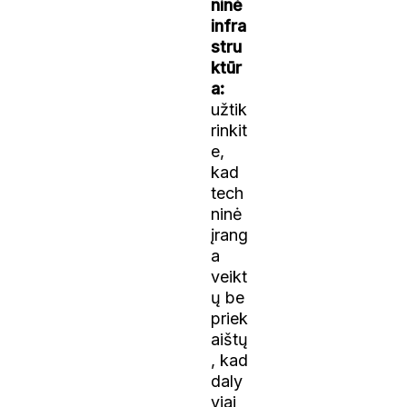
ninė
infra
stru
ktūr
a:
užtik
rinkit
e,
kad
tech
ninė
įrang
a
veikt
ų be
priek
aištų
, kad
daly
viai