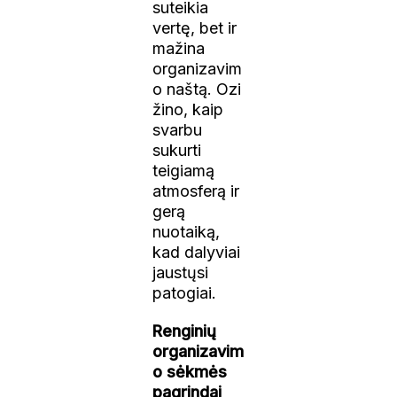
suteikia
vertę, bet ir
mažina
organizavim
o naštą. Ozi
žino, kaip
svarbu
sukurti
teigiamą
atmosferą ir
gerą
nuotaiką,
kad dalyviai
jaustųsi
patogiai.
Renginių
organizavim
o sėkmės
pagrindai