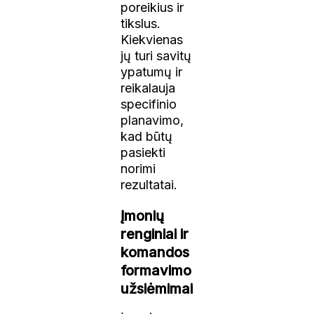
poreikius ir
tikslus.
Kiekvienas
jų turi savitų
ypatumų ir
reikalauja
specifinio
planavimo,
kad būtų
pasiekti
norimi
rezultatai.
Įmonių
renginiai ir
komandos
formavimo
užsiėmimai