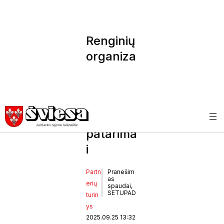
Renginių
organiza
vimas:
sėkmės
strategij
os ir
patarima
i
Partn
Pranešim
as
erių
spaudai,
SETUPAD
turin
ys
2025.09.25 13:32