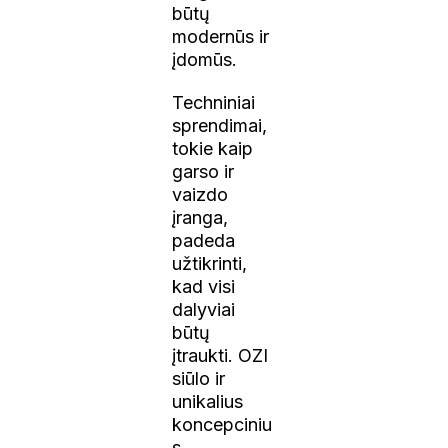
būtų
modernūs ir
įdomūs.
Techniniai
sprendimai,
tokie kaip
garso ir
vaizdo
įranga,
padeda
užtikrinti,
kad visi
dalyviai
būtų
įtraukti. OZI
siūlo ir
unikalius
koncepciniu
s