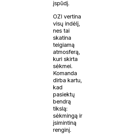
įspūdį.
OZI vertina
visų indėlį,
nes tai
skatina
teigiamą
atmosferą,
kuri skirta
sėkmei.
Komanda
dirba kartu,
kad
pasiektų
bendrą
tikslą:
sėkmingą ir
įsimintiną
renginį.