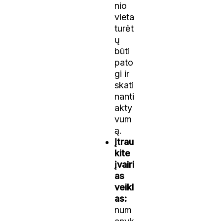
nio
vieta
turėt
ų
būti
pato
gi ir
skati
nanti
akty
vum
ą.
Įtrau
kite
įvairi
as
veikl
as:
num