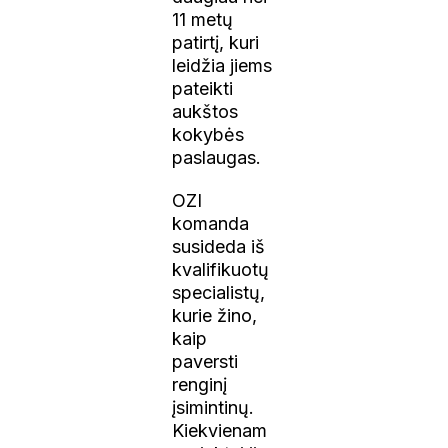
11 metų
patirtį, kuri
leidžia jiems
pateikti
aukštos
kokybės
paslaugas.
OZI
komanda
susideda iš
kvalifikuotų
specialistų,
kurie žino,
kaip
paversti
renginį
įsimintinų.
Kiekvienam