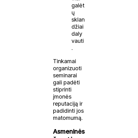
galėt
ų
sklan
džiai
daly
vauti
.
Tinkamai
organizuoti
seminarai
gali padėti
stiprinti
įmonės
reputaciją ir
padidinti jos
matomumą.
Asmeninės