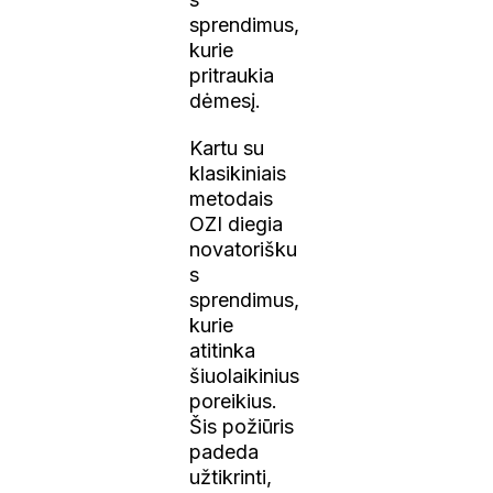
sprendimus,
kurie
pritraukia
dėmesį.
Kartu su
klasikiniais
metodais
OZI diegia
novatorišku
s
sprendimus,
kurie
atitinka
šiuolaikinius
poreikius.
Šis požiūris
padeda
užtikrinti,