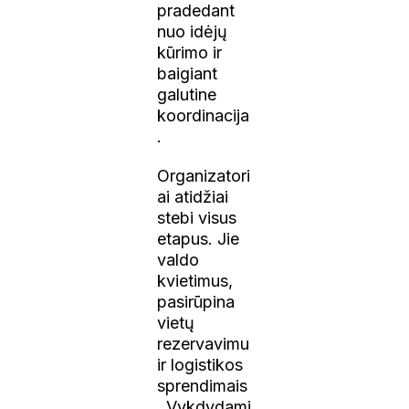
pradedant
nuo idėjų
kūrimo ir
baigiant
galutine
koordinacija
.
Organizatori
ai atidžiai
stebi visus
etapus. Jie
valdo
kvietimus,
pasirūpina
vietų
rezervavimu
ir logistikos
sprendimais
. Vykdydami