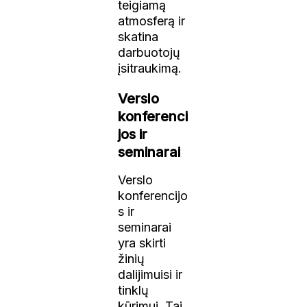
teigiamą
atmosferą ir
skatina
darbuotojų
įsitraukimą.
Verslo
konferenci
jos ir
seminarai
Verslo
konferencijo
s ir
seminarai
yra skirti
žinių
dalijimuisi ir
tinklų
kūrimui. Tai