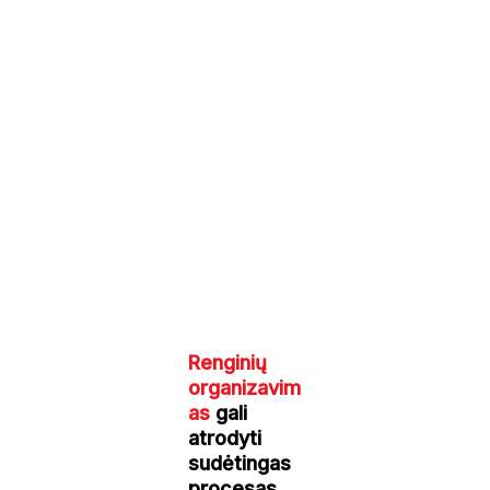
Renginių
organizavim
as
gali
atrodyti
sudėtingas
procesas,