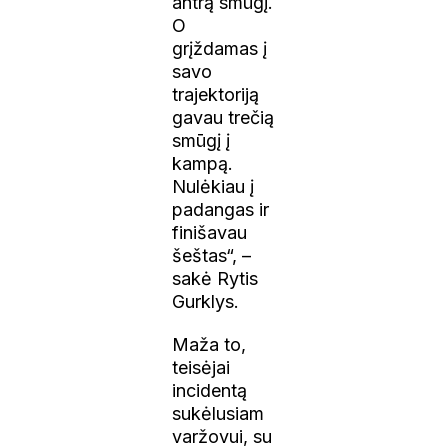
antrą smūgį.
O
grįždamas į
savo
trajektoriją
gavau trečią
smūgį į
kampą.
Nulėkiau į
padangas ir
finišavau
šeštas“, –
sakė Rytis
Gurklys.
Maža to,
teisėjai
incidentą
sukėlusiam
varžovui, su