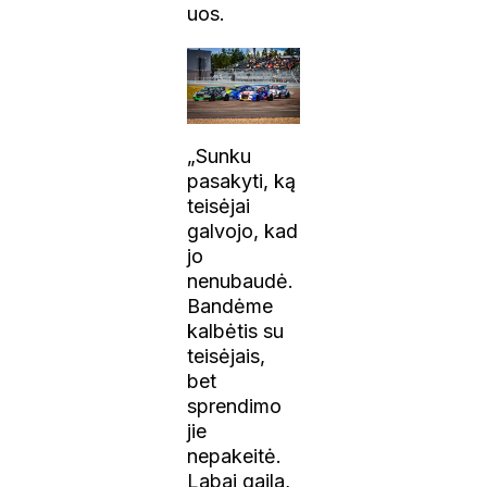
uos.
„Sunku
pasakyti, ką
teisėjai
galvojo, kad
jo
nenubaudė.
Bandėme
kalbėtis su
teisėjais,
bet
sprendimo
jie
nepakeitė.
Labai gaila,