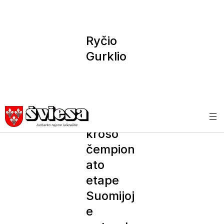
Ryčio
Gurklio
dominavi
mą
Europos
ralio
kroso
čempion
ato
etape
Suomijoj
e