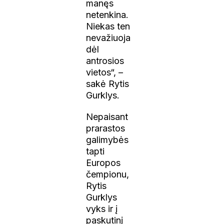
manęs
netenkina.
Niekas ten
nevažiuoja
dėl
antrosios
vietos“, –
sakė Rytis
Gurklys.
Nepaisant
prarastos
galimybės
tapti
Europos
čempionu,
Rytis
Gurklys
vyks ir į
paskutinį