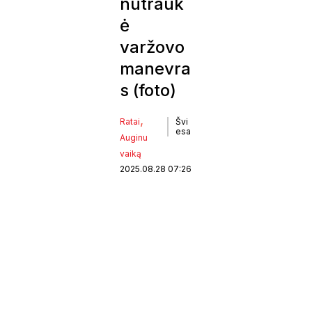
nutrauk
ė
varžovo
manevra
s (foto)
, 
Ratai
Švi
esa
Auginu
vaiką
2025.08.28 07:26