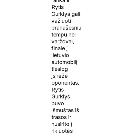
ranka ir
Rytis
Gurklys gali
važiuoti
pranašesniu
tempu nei
varžovai,
finale į
lietuvio
automobilį
tiesiog
įsirėžė
oponentas.
Rytis
Gurklys
buvo
išmuštas iš
trasos ir
nusirito į
rikiuotės