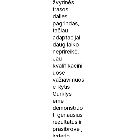
žvyrinės
trasos
dalies
pagrindas,
tačiau
adaptacijai
daug laiko
neprireikė.
Jau
kvalifikacini
uose
važiavimuos
e Rytis
Gurklys
ėmė
demonstruo
ti geriausius
rezultatus ir
prasibrovė į
lyderio