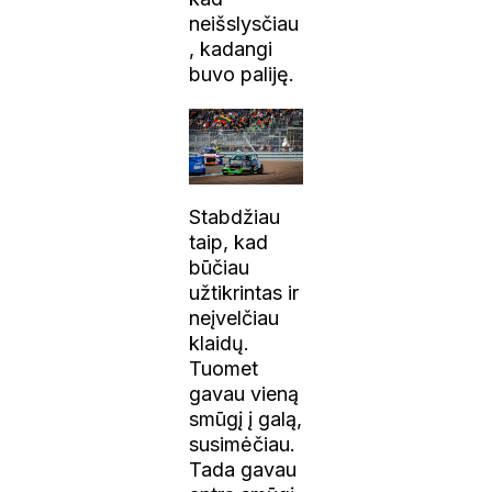
neišslysčiau
, kadangi
buvo paliję.
Stabdžiau
taip, kad
būčiau
užtikrintas ir
neįvelčiau
klaidų.
Tuomet
gavau vieną
smūgį į galą,
susimėčiau.
Tada gavau