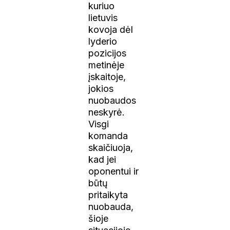
kuriuo
lietuvis
kovoja dėl
lyderio
pozicijos
metinėje
įskaitoje,
jokios
nuobaudos
neskyrė.
Visgi
komanda
skaičiuoja,
kad jei
oponentui ir
būtų
pritaikyta
nuobauda,
šioje