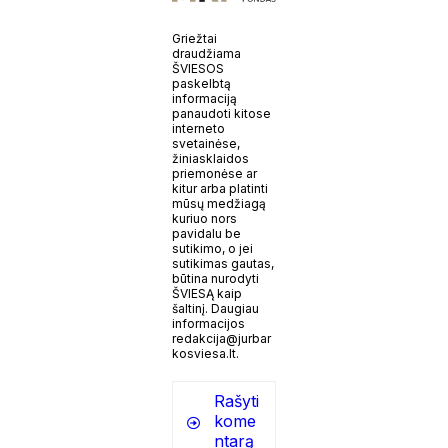
Griežtai
draudžiama
ŠVIESOS
paskelbtą
informaciją
panaudoti kitose
interneto
svetainėse,
žiniasklaidos
priemonėse ar
kitur arba platinti
mūsų medžiagą
kuriuo nors
pavidalu be
sutikimo, o jei
sutikimas gautas,
būtina nurodyti
ŠVIESĄ kaip
šaltinį. Daugiau
informacijos
redakcija@jurbar
kosviesa.lt.
Rašyti
kome
ntarą