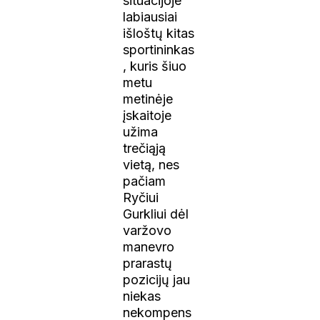
situacijoje
labiausiai
išloštų kitas
sportininkas
, kuris šiuo
metu
metinėje
įskaitoje
užima
trečiąją
vietą, nes
pačiam
Ryčiui
Gurkliui dėl
varžovo
manevro
prarastų
pozicijų jau
niekas
nekompens