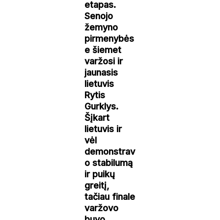
etapas.
Senojo
žemyno
pirmenybės
e šiemet
varžosi ir
jaunasis
lietuvis
Rytis
Gurklys.
Šįkart
lietuvis ir
vėl
demonstrav
o stabilumą
ir puikų
greitį,
tačiau finale
varžovo
buvo