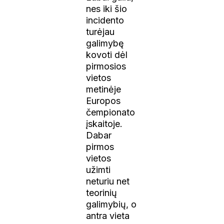
nes iki šio
incidento
turėjau
galimybę
kovoti dėl
pirmosios
vietos
metinėje
Europos
čempionato
įskaitoje.
Dabar
pirmos
vietos
užimti
neturiu net
teorinių
galimybių, o
antra vieta