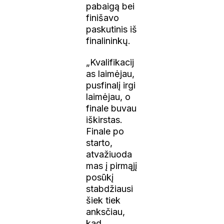
pabaigą bei
finišavo
paskutinis iš
finalininkų.
„Kvalifikacij
as laimėjau,
pusfinalį irgi
laimėjau, o
finale buvau
iškirstas.
Finale po
starto,
atvažiuoda
mas į pirmąjį
posūkį
stabdžiausi
šiek tiek
anksčiau,
kad