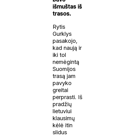
išmuštas iš
trasos.
Rytis
Gurklys
pasakojo,
kad naują ir
iki tol
nemėgintą
Suomijos
trasą jam
pavyko
greitai
perprasti. Iš
pradžių
lietuviui
klausimų
kėlė itin
slidus