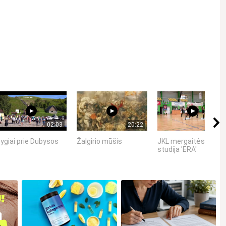
02:03
20:22
01:52
ygiai prie Dubysos
Žalgirio mūšis
JKL mergaitės - šoki
studija 'ERA'