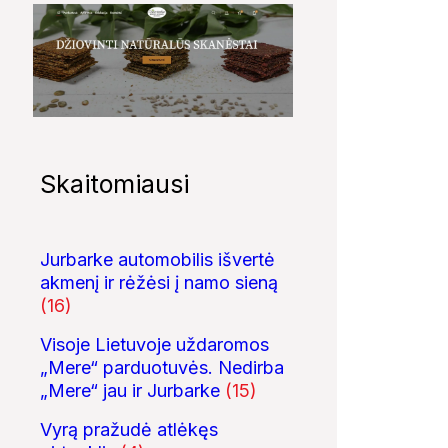
Skaitomiausi
Jurbarke automobilis išvertė
akmenį ir rėžėsi į namo sieną
(16)
Visoje Lietuvoje uždaromos
„Mere“ parduotuvės. Nedirba
„Mere“ jau ir Jurbarke
(15)
Vyrą pražudė atlėkęs