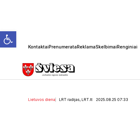
Open toolbar
Kontaktai
Prenumerata
Reklama
Skelbimai
Renginiai
Savaitės pradžia vasaros
šiluma, lietus ir vėjuoti 
Lietuvos diena
LRT radijas, LRT.lt
2025.08.25 07:33