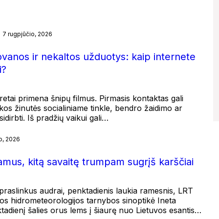
7 rugpjūčio, 2026
ovanos ir nekaltos užduotys: kaip internete
i?
etai primena šnipų filmus. Pirmasis kontaktas gali
kos žinutės socialiniame tinkle, bendro žaidimo ar
dirbti. Iš pradžių vaikui gali…
o, 2026
ramus, kitą savaitę trumpam sugrįš karščiai
į praslinkus audrai, penktadienis laukia ramesnis, LRT
s hidrometeorologijos tarnybos sinoptikė Ineta
tadienį šalies orus lems į šiaurę nuo Lietuvos esantis…