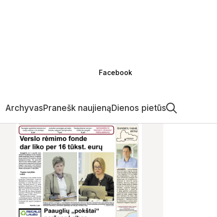
Facebook
Archyvas
Pranešk naujieną
Dienos pietūs