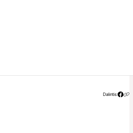
 tikrai neprimins: labai kukli
orai
Dalintis: