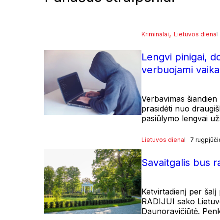
, 
Kriminalai
Lietuvos diena
Lengvi pinigai, d
verbuojami vaika
Verbavimas šiandien r
prasidėti nuo draugiš
pasiūlymo lengvai užsi
Lietuvos diena
7 rugpjūči
Savaitgalis bus 
Ketvirtadienį per šal
RADIJUI sako Lietuvo
Daunoravičiūtė. Penk