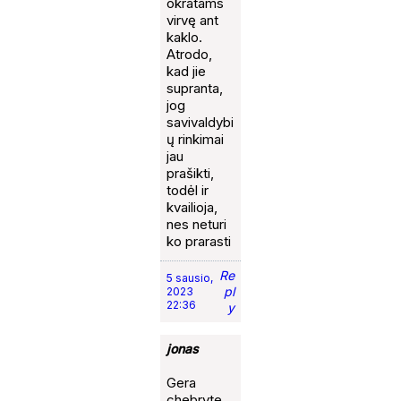
okratams
virvę ant
kaklo.
Atrodo,
kad jie
supranta,
jog
savivaldybi
ų rinkimai
jau
prašikti,
todėl ir
kvailioja,
nes neturi
ko prarasti
Re
5 sausio,
pl
2023
22:36
y
jonas
Gera
chebryte.