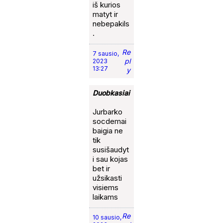
iš kurios
matyt ir
nebepakils
.
Re
7 sausio,
pl
2023
13:27
y
Duobkasiai
Jurbarko
socdemai
baigia ne
tik
susišaudyt
i sau kojas
bet ir
užsikasti
visiems
laikams
Re
10 sausio,