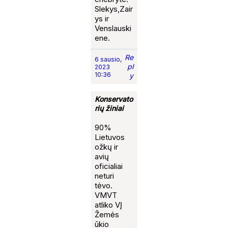
Slekys,Zair
ys ir
Venslauski
ene.
Re
6 sausio,
pl
2023
10:36
y
Konservato
rių žiniai
90%
Lietuvos
ožkų ir
avių
oficialiai
neturi
tėvo.
VMVT
atliko VĮ
Žemės
ūkio