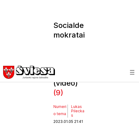
Socialde
mokratai
užsimojo
paleisti
Etikos
komisiją
(video)
(9)
Numeri
Lukas
Pilecka
o tema
s
2023.01.05 21:41