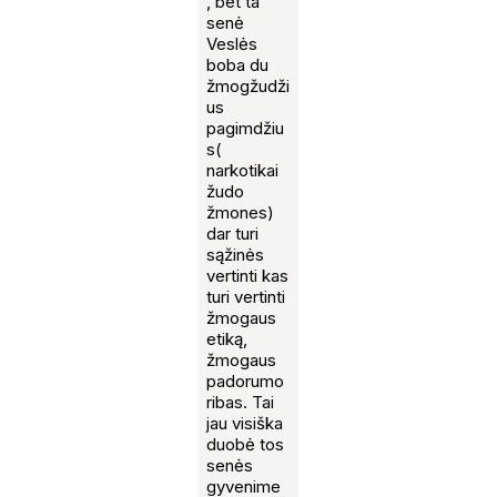
, bet ta
senė
Veslės
boba du
žmogžudži
us
pagimdžiu
s(
narkotikai
žudo
žmones)
dar turi
sąžinės
vertinti kas
turi vertinti
žmogaus
etiką,
žmogaus
padorumo
ribas. Tai
jau visiška
duobė tos
senės
gyvenime