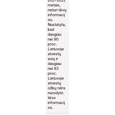
2021-2022
metais,
neturi tėvų
informacij
os.
Nustatyta,
kad
daugiau
nei 90
proc.
Lietuvoje
atvestų
avių ir
daugiau
nei 93
proc.
Lietuvoje
atvestų
ožkų nėra
nurodyto
tėvo
informacij
os.