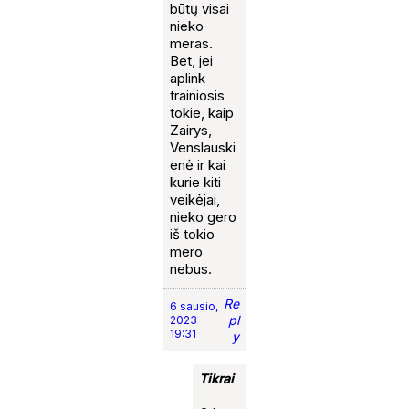
būtų visai
nieko
meras.
Bet, jei
aplink
trainiosis
tokie, kaip
Zairys,
Venslauski
enė ir kai
kurie kiti
veikėjai,
nieko gero
iš tokio
mero
nebus.
Re
6 sausio,
pl
2023
19:31
y
Tikrai