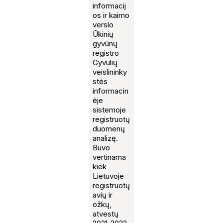
informacij
os ir kaimo
verslo
Ūkinių
gyvūnų
registro
Gyvulių
veislininky
stės
informacin
ėje
sistemoje
registruotų
duomenų
analizę.
Buvo
vertinama
kiek
Lietuvoje
registruotų
avių ir
ožkų,
atvestų