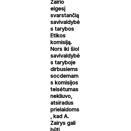
Zairio
elgesį
svarstančią
savivaldybė
s tarybos
Etikos
komisiją.
Nors iki šiol
savivaldybė
s taryboje
dirbusiems
socdemam
s komisijos
teisėtumas
nekliuvo,
atsiradus
prielaidoms
, kad A.
Zairys gali
būti