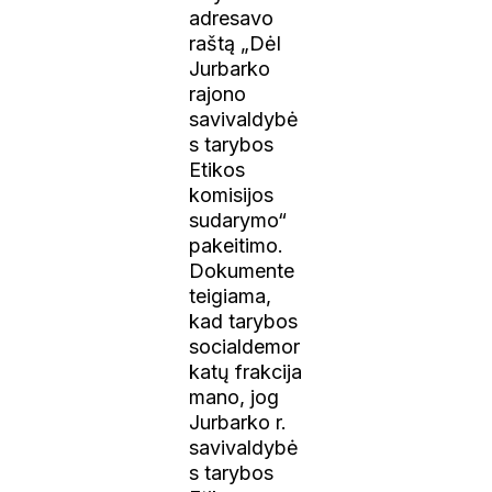
adresavo
raštą „Dėl
Jurbarko
rajono
savivaldybė
s tarybos
Etikos
komisijos
sudarymo“
pakeitimo.
Dokumente
teigiama,
kad tarybos
socialdemor
katų frakcija
mano, jog
Jurbarko r.
savivaldybė
s tarybos