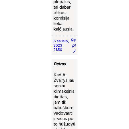
plepalus,
tai dabar
etikos
komisija
lieka
kalčiausia.
Re
6 sausio,
pl
2023
21:50
y
Petras
Kad A.
Žvairys jau
seniai
klimaksinis
diedas,
jam tik
baliuškom
vadovauti
ir visus po
to nužudyti