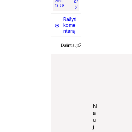
pl
2023
13:29
y
Rašyti
kome
ntarą
Dalintis:
N
a
u
j
Notify