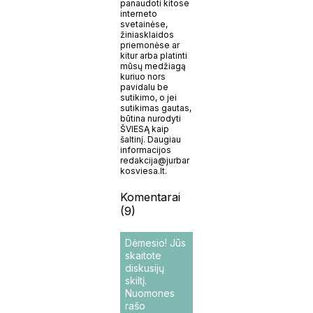
panaudoti kitose
interneto
svetainėse,
žiniasklaidos
priemonėse ar
kitur arba platinti
mūsų medžiagą
kuriuo nors
pavidalu be
sutikimo, o jei
sutikimas gautas,
būtina nurodyti
ŠVIESĄ kaip
šaltinį. Daugiau
informacijos
redakcija@jurbar
kosviesa.lt.
Komentarai
(9)
Dėmesio! Jūs
skaitote
diskusijų
skiltį.
Nuomones
rašo