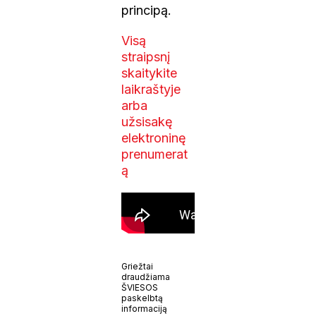
principą.
Visą
straipsnį
skaitykite
laikraštyje
arba
užsisakę
elektroninę
prenumerat
ą
Griežtai
draudžiama
ŠVIESOS
paskelbtą
informaciją