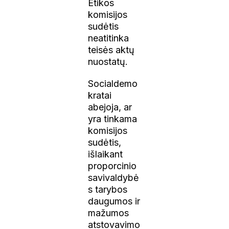
Etikos
komisijos
sudėtis
neatitinka
teisės aktų
nuostatų.
Socialdemo
kratai
abejoja, ar
yra tinkama
komisijos
sudėtis,
išlaikant
proporcinio
savivaldybė
s tarybos
daugumos ir
mažumos
atstovavimo