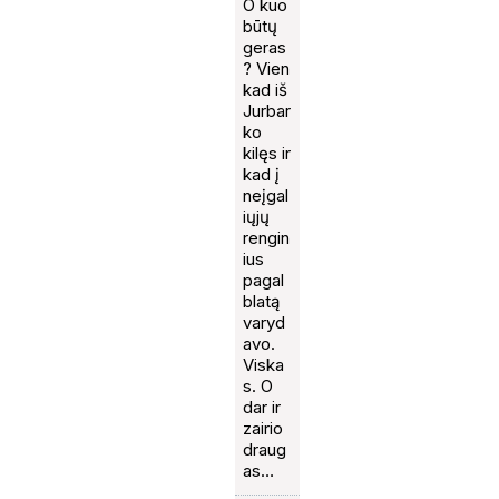
O kuo
būtų
geras
? Vien
kad iš
Jurbar
ko
kilęs ir
kad į
neįgal
iųjų
rengin
ius
pagal
blatą
varyd
avo.
Viska
s. O
dar ir
zairio
draug
as…