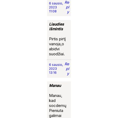
Re
6 sausio,
pl
2023
11:08
y
Liaudies
išmintis
Pirtis pirtį
vanoja,o
abidvi
suodžiai.
Re
6 sausio,
pl
2023
13:16
y
Manau
Manau,
kad
socdemų
Pieniuta
galimai