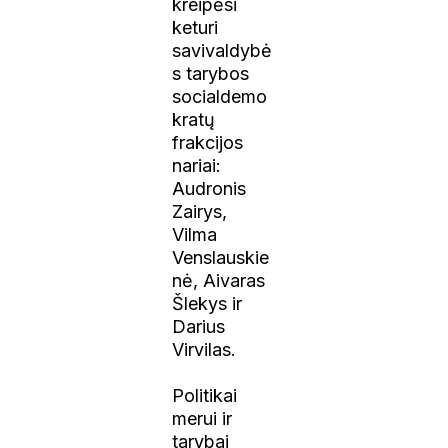
kreipėsi
keturi
savivaldybė
s tarybos
socialdemo
kratų
frakcijos
nariai:
Audronis
Zairys,
Vilma
Venslauskie
nė, Aivaras
Šlekys ir
Darius
Virvilas.
Politikai
merui ir
tarybai