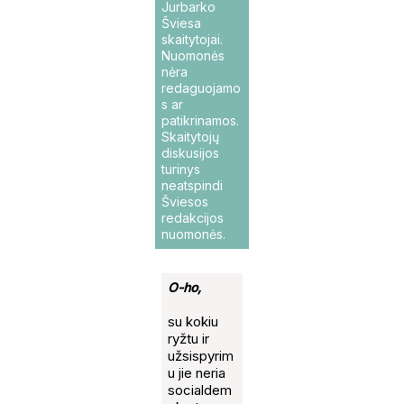
Jurbarko
Šviesa
skaitytojai.
Nuomonės
nėra
redaguojamo
s ar
patikrinamos.
Skaitytojų
diskusijos
turinys
neatspindi
Šviesos
redakcijos
nuomonės.
O-ho,
su kokiu
ryžtu ir
užsispyrim
u jie neria
socialdem