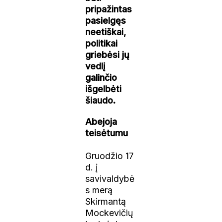
pripažintas
pasielgęs
neetiškai,
politikai
griebėsi jų
vedlį
galinčio
išgelbėti
šiaudo.
Abejoja
teisėtumu
Gruodžio 17
d. į
savivaldybė
s merą
Skirmantą
Mockevičių