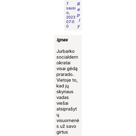
7
R
sausi
e
o,
p
2023
l
07:0
y
0
Ignas
Jurbarko
socialdem
okratai
visai gėdą
prarado.
Vietoje to,
kad jų
skyriaus
vadas
viešai
atsiprašyt
ų
visuomenė
s už savo
girtus