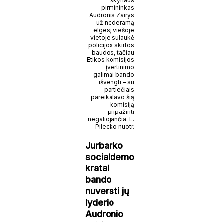
skyriaus
pirmininkas
Audronis Zairys
už nederamą
elgesį viešoje
vietoje sulaukė
policijos skirtos
baudos, tačiau
Etikos komisijos
įvertinimo
galimai bando
išvengti – su
partiečiais
pareikalavo šią
komisiją
pripažinti
negaliojančia. L.
Pilecko nuotr.
Jurbarko
socialdemo
kratai
bando
nuversti jų
lyderio
Audronio