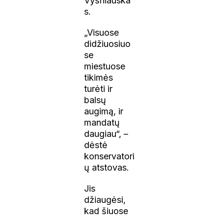
Vyšniauska
s.
„Visuose
didžiuosiuo
se
miestuose
tikimės
turėti ir
balsų
augimą, ir
mandatų
daugiau“, –
dėstė
konservatori
ų atstovas.
Jis
džiaugėsi,
kad šiuose