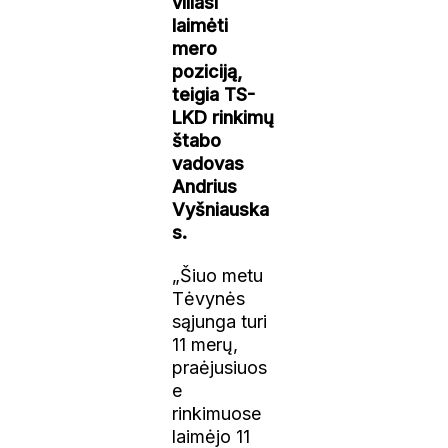
viliasi
laimėti
mero
poziciją,
teigia TS-
LKD rinkimų
štabo
vadovas
Andrius
Vyšniauska
s.
„Šiuo metu
Tėvynės
sąjunga turi
11 merų,
praėjusiuos
e
rinkimuose
laimėjo 11