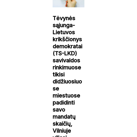
Tėvynės
sąjunga-
Lietuvos
krikščionys
demokratai
(TS-LKD)
savivaldos
rinkimuose
tikisi
didžiuosiuo
se
miestuose
padidinti
savo
mandatų
skaičių,
Vilniuje