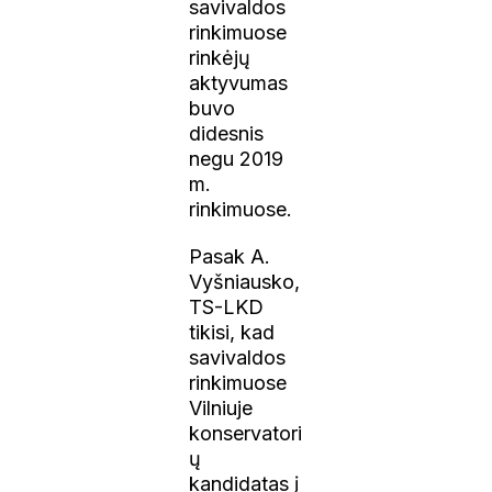
savivaldos
rinkimuose
rinkėjų
aktyvumas
buvo
didesnis
negu 2019
m.
rinkimuose.
Pasak A.
Vyšniausko,
TS-LKD
tikisi, kad
savivaldos
rinkimuose
Vilniuje
konservatori
ų
kandidatas į