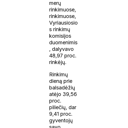
merų
rinkimuose,
rinkimuose,
Vyriausiosio
s rinkimų
komisijos
duomenimis
, dalyvavo
48,97 proc.
rinkėjų.
Rinkimų
dieną prie
balsadėžių
atėjo 39,56
proc.
piliečių, dar
9,41 proc.
gyventojų
savo