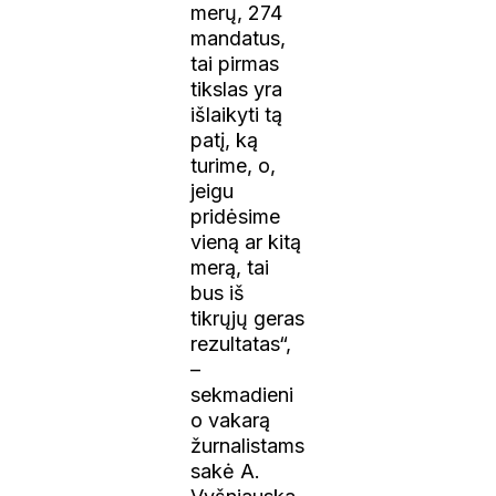
merų, 274
mandatus,
tai pirmas
tikslas yra
išlaikyti tą
patį, ką
turime, o,
jeigu
pridėsime
vieną ar kitą
merą, tai
bus iš
tikrųjų geras
rezultatas“,
–
sekmadieni
o vakarą
žurnalistams
sakė A.