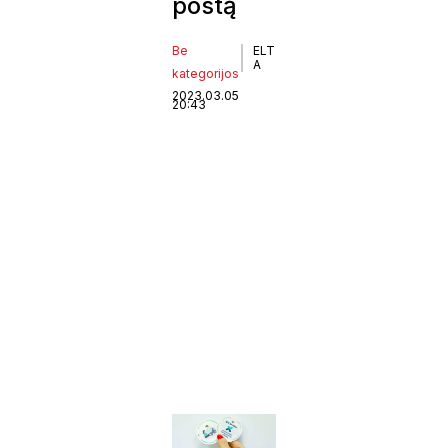
postą
Be
ELT
A
kategorijos
2023.03.05
20:43