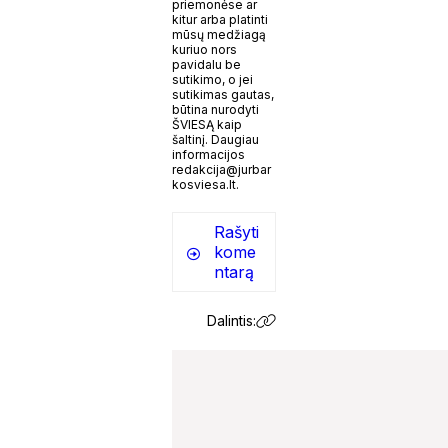
priemonėse ar
kitur arba platinti
mūsų medžiagą
kuriuo nors
pavidalu be
sutikimo, o jei
sutikimas gautas,
būtina nurodyti
ŠVIESĄ kaip
šaltinį. Daugiau
informacijos
redakcija@jurbar
kosviesa.lt.
Rašyti
kome
ntarą
Dalintis: