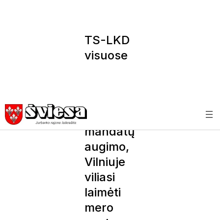
TS-LKD
visuose
didžiuosi
uose
miestuo
se tikisi
mandatų
augimo,
Vilniuje
viliasi
laimėti
mero