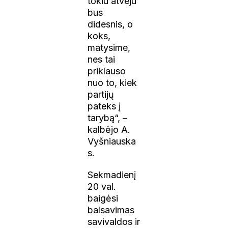
tokiu atveju
bus
didesnis, o
koks,
matysime,
nes tai
priklauso
nuo to, kiek
partijų
pateks į
tarybą“, –
kalbėjo A.
Vyšniauska
s.
Sekmadienį
20 val.
baigėsi
balsavimas
savivaldos ir