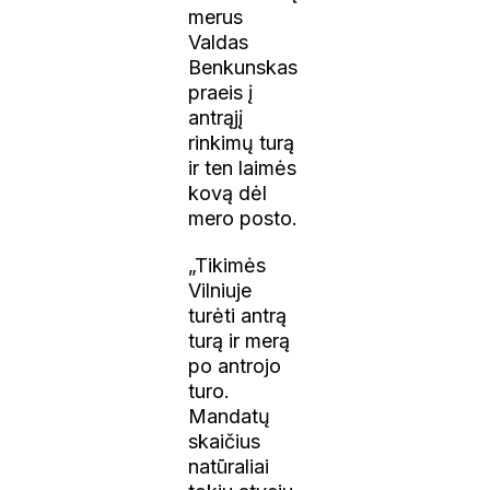
merus
Valdas
Benkunskas
praeis į
antrąjį
rinkimų turą
ir ten laimės
kovą dėl
mero posto.
„Tikimės
Vilniuje
turėti antrą
turą ir merą
po antrojo
turo.
Mandatų
skaičius
natūraliai