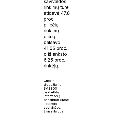
savivaldos
rinkimų ture
atidavė 47,8
proc.
piliečių:
rinkimų
dieną
balsavo
41,55 proc.,
o iš anksto
6,25 proc.
rinkėjų.
Griežtai
draudžiama
ŠVIESOS
paskelbtą
informaciją
panaudoti kitose
interneto
svetainėse,
žiniasklaidos