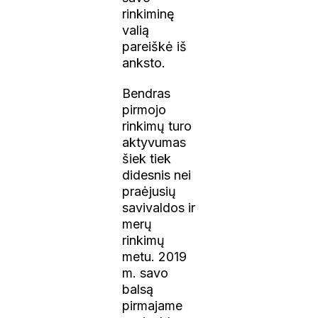
rinkiminę
valią
pareiškė iš
anksto.
Bendras
pirmojo
rinkimų turo
aktyvumas
šiek tiek
didesnis nei
praėjusių
savivaldos ir
merų
rinkimų
metu. 2019
m. savo
balsą
pirmajame