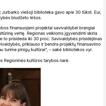
 Jurbarko viešoji biblioteka gavo apie 30 tūkst. Eur,
dybės biudžeto lėšos.
ybos finansuojami projektai savivaldybei brangiai
tūrinę vertę. Regionas veikloms įgyvendinti skiria
e to prisideda iki 30 proc. Savivaldybės prisidėjimas
avivaldybės, priklauso ir bendra projektų finansavimo
u turime pinigų kultūrai“, – sakė bibliotekos vyr.
ies Regioninės kultūros tarybos narė.