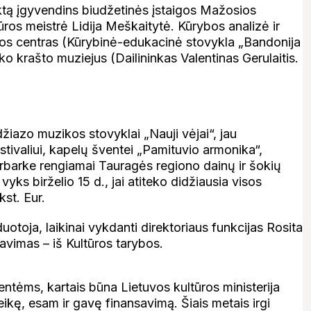
ktą įgyvendins biudžetinės įstaigos Mažosios
ūros meistrė Lidija Meškaitytė. Kūrybos analizė ir
tūros centras (Kūrybinė-edukacinė stovykla „Bandonija
rko krašto muziejus (Dailininkas Valentinas Gerulaitis.
žiazo muzikos stovyklai „Nauji vėjai“, jau
tivaliui, kapelų šventei „Pamituvio armonika“,
Jurbarke rengiamai Tauragės regiono dainų ir šokių
ks birželio 15 d., jai atiteko didžiausia visos
st. Eur.
otoja, laikinai vykdanti direktoriaus funkcijas Rosita
vimas – iš Kultūros tarybos.
ntėms, kartais būna Lietuvos kultūros ministerija
ikę, esam ir gavę finansavimą. Šiais metais irgi