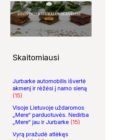
Skaitomiausi
Jurbarke automobilis išvertė
akmenį ir rėžėsi į namo sieną
(15)
Visoje Lietuvoje uždaromos
„Mere“ parduotuvės. Nedirba
„Mere“ jau ir Jurbarke
(15)
Vyrą pražudė atlėkęs