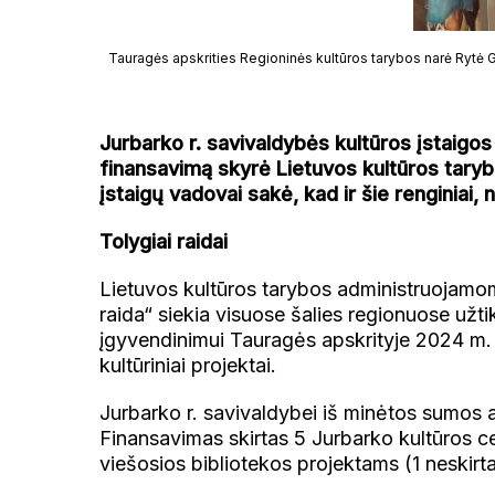
Tauragės apskrities Regioninės kultūros tarybos narė Rytė G
Jurbarko r. savivaldybės kultūros įstaigos
finansavimą skyrė Lietuvos kultūros taryba
įstaigų vadovai sakė, kad ir šie renginiai,
Tolygiai raidai
Lietuvos kultūros tarybos administruojamo
raida“ siekia visuose šalies regionuose užtik
įgyvendinimui Tauragės apskrityje 2024 m. s
kultūriniai projektai.
Jurbarko r. savivaldybei iš minėtos sumos at
Finansavimas skirtas 5 Jurbarko kultūros ce
viešosios bibliotekos projektams (1 neskirta