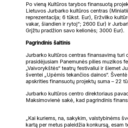
Po vieną Kultūros tarybos finansuotą proje
Lietuvos Jurbarko kultūros centras (Miniati
reprezentacija; 6 tūkst. Eur), Eržvilko kul
vakar, šiandien ir rytoj“; 2600 Eur) ir Jurba
Grįžtu pradžion savo kelionės; 3000 Eur).
Pagrindinis šaltinis
Jurbarko kultūros centras finansavimą turi d
prasidėjusiam Panemunės pilies muzikos fes
„Vaivorykštės“ teatrų festivaliui ir šiemet 
šventei „Upėmis tekančios dainos“. Šventė vy
apskrities finansuotų projektų suma – 22 tūk
Jurbarko kultūros centro direktoriaus pavadu
Maksimovienė sakė, kad pagrindinis finansa
„Kai kuriems, na, sakykim, valstybinėms šve
kartą per metus paleidžia konkursą, esam te