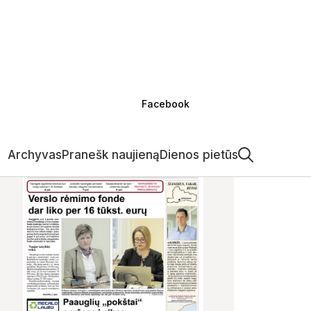
Facebook
Archyvas
Pranešk naujieną
Dienos pietūs