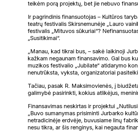
teikėm porą projektų, bet jie nebuvo finansu
Ir pagrindinis finansuotojas – Kultūros tar
teatrų festivalis Skirsnemunėje „Lauro vainik
festivalis „Mituvos sūkuriai“? Nefinansuota
„Susitikimai“.
„Manau, kad tikrai bus, – sakė laikinoji Jur
kažkam negaunam finansavimo. Gal bus kukl
muzikos festivalio „Jubilate“ atidarymo konc
nenutrūksta, vyksta, organizatoriai pasitelk
Tačiau, pasak R. Maksimovienės, į biudžetą 
galimybė pasirinkti, kokius atlikėjus, menini
Finansavimas neskirtas ir projektui „Nutilus
„Buvo sumanymas prisiminti Jurbarko kultūros
netradicinėje erdvėje, buvusiame linų fabrik
nesu tikra, ar šis renginys, kai negauta fi