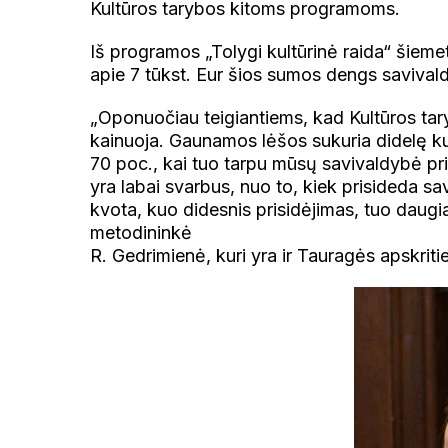
Kultūros tarybos kitoms programoms.
Iš programos „Tolygi kultūrinė raida“ šiemet
apie 7 tūkst. Eur šios sumos dengs savival
„Oponuočiau teigiantiems, kad Kultūros tar
kainuoja. Gaunamos lėšos sukuria didelę kul
70 poc., kai tuo tarpu mūsų savivaldybė pri
yra labai svarbus, nuo to, kiek prisideda s
kvota, kuo didesnis prisidėjimas, tuo daugia
metodininkė
R. Gedrimienė, kuri yra ir Tauragės apskrit