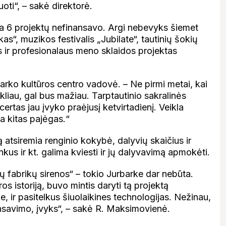
oti“, – sakė direktorė.
yba 6 projektų nefinansavo. Argi nebevyks šiemet
as“, muzikos festivalis „Jubilate“, tautinių šokių
s ir profesionalaus meno sklaidos projektas
barko kultūros centro vadovė. – Ne pirmi metai, kai
iau, gal bus mažiau. Tarptautinio sakralinės
ertas jau įvyko praėjusį ketvirtadienį. Veikla
ia kitas pajėgas.“
atsiremia renginio kokybė, dalyvių skaičius ir
nkus ir kt. galima kviesti ir jų dalyvavimą apmokėti.
ių fabrikų sirenos“ – tokio Jurbarke dar nebūta.
 istoriją, buvo mintis daryti tą projektą
e, ir pasitelkus šiuolaikines technologijas. Nežinau,
nansavimo, įvyks“, – sakė R. Maksimovienė.