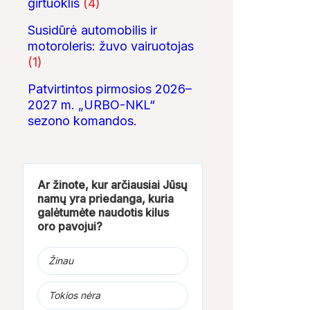
girtuoklis
(4)
Susidūrė automobilis ir
motoroleris: žuvo vairuotojas
(1)
Patvirtintos pirmosios 2026–
2027 m. „URBO-NKL“
sezono komandos.
Ar žinote, kur arčiausiai Jūsų
namų yra priedanga, kuria
galėtumėte naudotis kilus
oro pavojui?
Žinau
Tokios nėra