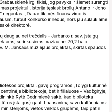
Grabauskienė irgi tikisi, jog pavyks ir šiemet surengti
as projektui „Istorija tęsiasi: brolių Antano ir Jono
“ negautas. „Dabar tikimės finansavimo iš
ausim, turbūt konkurso ir nebus, nors jau sulaukiame
 sakė direktorė.
 daugiau nei trečdalis – Jurbarko r. sav. įstaigų
ojektams, surinkusiems mažiau nei 70,2 balo.
av. M. Jankaus muziejaus projektas, skirtas spaudos
liotekos projektai, gavę programos „Tolygi kultūrinė
entrinėje bibliotekoje, bet ir filialuose – Vadžgiryje,
todininkė Rytė Gedrimienė sakė, kad biblioteka
ultūros įstaigos) gauti finansavimą savo kultūriniams-
ministerijoms, vietos veiklos grupėms, taip pat ir