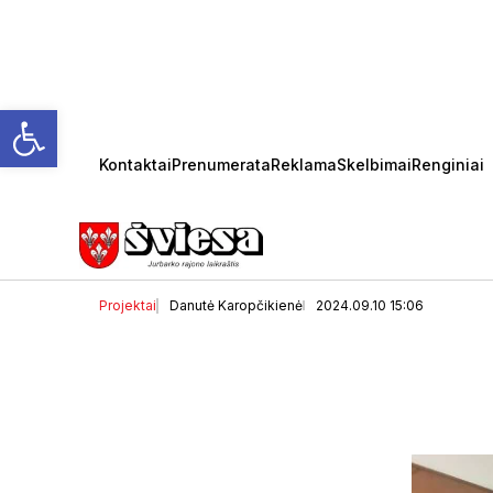
Open toolbar
Kontaktai
Prenumerata
Reklama
Skelbimai
Renginiai
Turime lėšų kurti kultūr
Projektai
Danutė Karopčikienė
2024.09.10 15:06