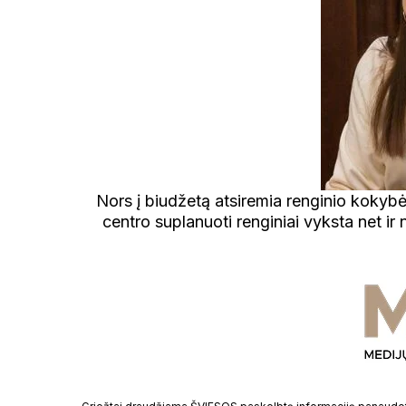
Nors į biudžetą atsiremia renginio koky
centro suplanuoti renginiai vyksta net i