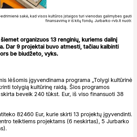
edrimienė sakė, kad visos kultūros įstaigos turi vienodas galimybes gauti
finansavimą ir iš kitų fondų. Jurbarko-rvb.lt nuotr.
 šiemet organizuos 13 renginių, kuriems dalinį
. Dar 9 projektai buvo atmesti, tačiau kalbinti
 nors be biudžeto, vyks.
mis lėšomis įgyvendinama programa „Tolygi kultūrinė
rinti tolygią kultūrinę raidą. Šios programos
kirta beveik 240 tūkst. Eur, iš viso finansuoti 38
iteko 82460 Eur, kurie skirti 13 projektų įgyvendinti.
ntro teiktiems projektams (6 neskirtas), 5 Jurbarko
s).