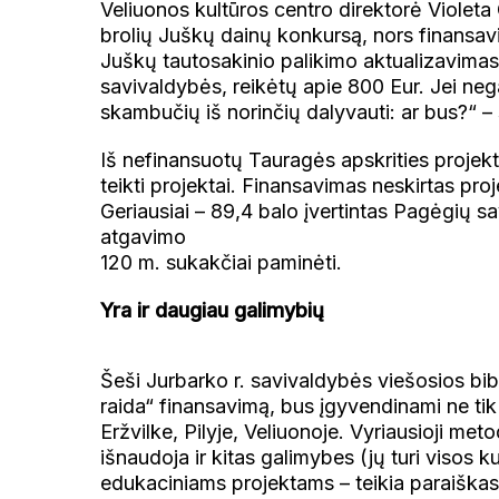
Veliuonos kultūros centro direktorė Violeta 
brolių Juškų dainų konkursą, nors finansavim
Juškų tautosakinio palikimo aktualizavimas
savivaldybės, reikėtų apie 800 Eur. Jei neg
skambučių iš norinčių dalyvauti: ar bus?“ –
Iš nefinansuotų Tauragės apskrities projektų
teikti projektai. Finansavimas neskirtas pr
Geriausiai – 89,4 balo įvertintas Pagėgių s
atgavimo
120 m. sukakčiai paminėti.
Yra ir daugiau galimybių
Šeši Jurbarko r. savivaldybės viešosios bib
raida“ finansavimą, bus įgyvendinami ne tik c
Eržvilke, Pilyje, Veliuonoje. Vyriausioji me
išnaudoja ir kitas galimybes (jų turi visos k
edukaciniams projektams – teikia paraiškas 