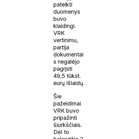
pateikti
duomenys
buvo
klaidingi.
VRK
vertinimu,
partija
dokumentai
s negalėjo
pagrįsti
49,5 tūkst.
eurų išlaidų.
Šie
pažeidimai
VRK buvo
pripažinti
šiurkščiais.
Dėl to