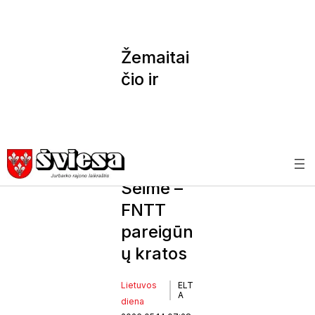
Žemaitai
čio ir
Petkeviči
enės
kabinetu
ose
Seime –
FNTT
pareigūn
ų kratos
Lietuvos
ELT
A
diena