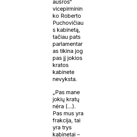
aušros“
vicepirminin
ko Roberto
Puchovičiau
s kabinetą,
tačiau pats
parlamentar
as tikina jog
pas jį jokios
kratos
kabinete
nevyksta.
„Pas mane
jokių kratų
nėra (…).
Pas mus yra
frakcija, tai
yra trys
kabinetai –