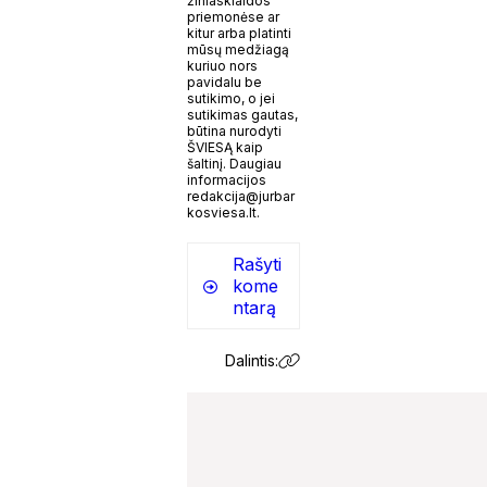
žiniasklaidos
priemonėse ar
kitur arba platinti
mūsų medžiagą
kuriuo nors
pavidalu be
sutikimo, o jei
sutikimas gautas,
būtina nurodyti
ŠVIESĄ kaip
šaltinį. Daugiau
informacijos
redakcija@jurbar
kosviesa.lt.
Rašyti
kome
ntarą
Dalintis: