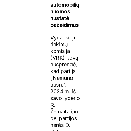
automobilių
nuomos
nustatė
pažeidimus
Vyriausioji
rinkimų
komisija
(VRK) kovą
nusprendė,
kad partija
„Nemuno
aušra“,
2024 m. iš
savo lyderio
R.
Žemaitaičio
bei partijos
narės D.