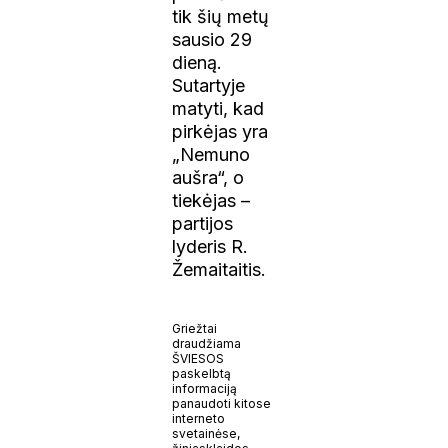
tik šių metų
sausio 29
dieną.
Sutartyje
matyti, kad
pirkėjas yra
„Nemuno
aušra“, o
tiekėjas –
partijos
lyderis R.
Žemaitaitis.
Griežtai
draudžiama
ŠVIESOS
paskelbtą
informaciją
panaudoti kitose
interneto
svetainėse,