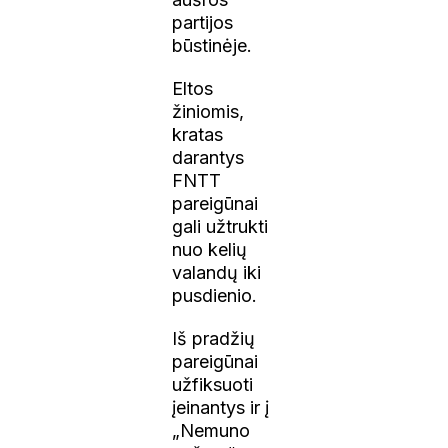
partijos
būstinėje.
Eltos
žiniomis,
kratas
darantys
FNTT
pareigūnai
gali užtrukti
nuo kelių
valandų iki
pusdienio.
Iš pradžių
pareigūnai
užfiksuoti
įeinantys ir į
„Nemuno