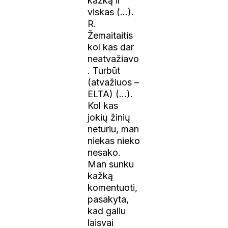
kažką ir
viskas (…).
R.
Žemaitaitis
kol kas dar
neatvažiavo
. Turbūt
(atvažiuos –
ELTA) (…).
Kol kas
jokių žinių
neturiu, man
niekas nieko
nesako.
Man sunku
kažką
komentuoti,
pasakyta,
kad galiu
laisvai