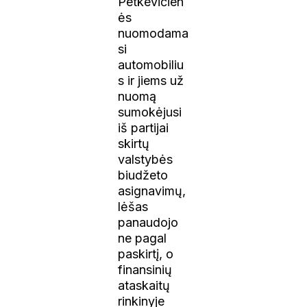
Petkevičien
ės
nuomodama
si
automobiliu
s ir jiems už
nuomą
sumokėjusi
iš partijai
skirtų
valstybės
biudžeto
asignavimų,
lėšas
panaudojo
ne pagal
paskirtį, o
finansinių
ataskaitų
rinkinyje