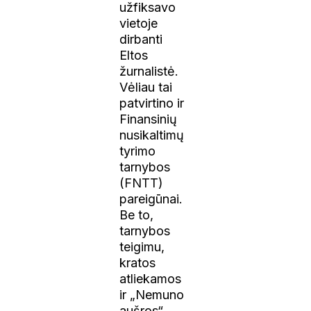
užfiksavo
vietoje
dirbanti
Eltos
žurnalistė.
Vėliau tai
patvirtino ir
Finansinių
nusikaltimų
tyrimo
tarnybos
(FNTT)
pareigūnai.
Be to,
tarnybos
teigimu,
kratos
atliekamos
ir „Nemuno
aušros“