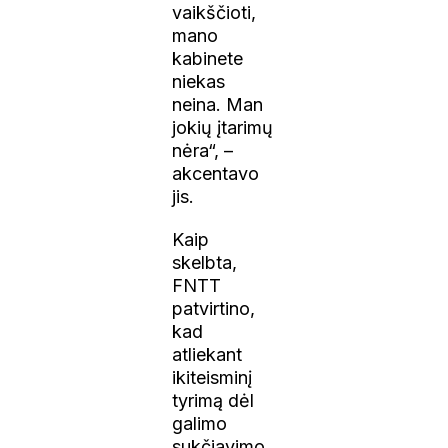
vaikščioti,
mano
kabinete
niekas
neina. Man
jokių įtarimų
nėra“, –
akcentavo
jis.
Kaip
skelbta,
FNTT
patvirtino,
kad
atliekant
ikiteisminį
tyrimą dėl
galimo
sukčiavimo,