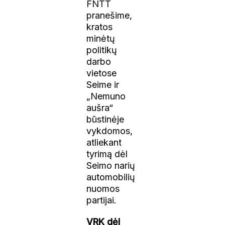
FNTT
pranešime,
kratos
minėtų
politikų
darbo
vietose
Seime ir
„Nemuno
aušra“
būstinėje
vykdomos,
atliekant
tyrimą dėl
Seimo narių
automobilių
nuomos
partijai.
VRK dėl