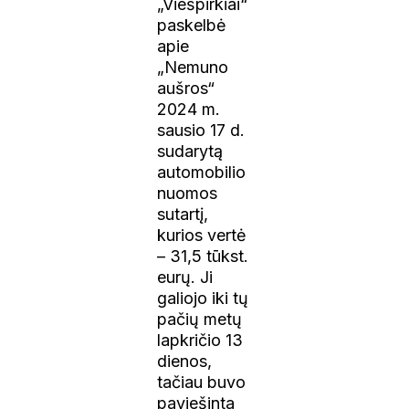
„Viešpirkiai“
paskelbė
apie
„Nemuno
aušros“
2024 m.
sausio 17 d.
sudarytą
automobilio
nuomos
sutartį,
kurios vertė
– 31,5 tūkst.
eurų. Ji
galiojo iki tų
pačių metų
lapkričio 13
dienos,
tačiau buvo
paviešinta