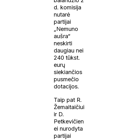
balandžio 2
d. komisija
nutarė
partijai
„Nemuno
aušra“
neskirti
daugiau nei
240 tūkst.
eurų
siekiančios
pusmečio
dotacijos.
Taip pat R.
Žemaitaičiui
ir D.
Petkevičien
ei nurodyta
partijai