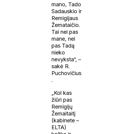
mano, Tado
Sadauskio ir
Remigijaus
Žemataičio.
Tai nei pas
mane, nei
pas Tadą
nieko
nevyksta“, –
sakė R.
Puchovičius
.
„Kol kas
žiūri pas
Remigijų
Žemaitaitį
(kabinete –
ELTA)