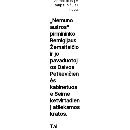
Žemaitaitis | V.
Raupelio / LRT
nuotr.
„Nemuno
aušros“
pirmininko
Remigijaus
Žemaitaičio
ir jo
pavaduotoj
os Daivos
Petkevičien
ės
kabinetuos
e Seime
ketvirtadien
į atliekamos
kratos.
Tai