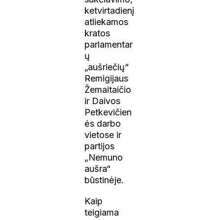
ketvirtadienį
atliekamos
kratos
parlamentar
ų
„aušriečių“
Remigijaus
Žemaitaičio
ir Daivos
Petkevičien
ės darbo
vietose ir
partijos
„Nemuno
aušra“
būstinėje.
Kaip
teigiama