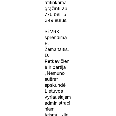
atitinkamai
grąžinti 26
776 bei 15
349 eurus.
Šį VRK
sprendimą
R.
Žemaitaitis,
D.
Petkevičien
ė ir partija
„Nemuno
aušra“
apskundė
Lietuvos
vyriausiajam
administraci
niam
teismui. Jie