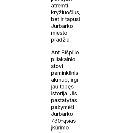
atremti
kryžiuočius,
bet ir tapusi
Jurbarko
miesto
pradžia.
Ant Bišpilio
piliakalnio
stovi
paminklinis
akmuo, irgi
jau tapęs
istorija. Jis
pastatytas
pažymėti
Jurbarko
730-ąsias
įkūrimo