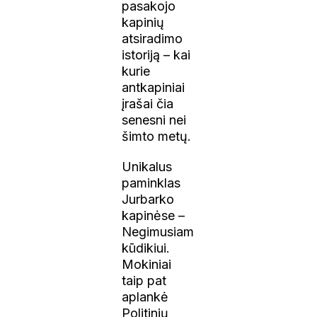
pasakojo
kapinių
atsiradimo
istoriją – kai
kurie
antkapiniai
įrašai čia
senesni nei
šimto metų.
Unikalus
paminklas
Jurbarko
kapinėse –
Negimusiam
kūdikiui.
Mokiniai
taip pat
aplankė
Politinių