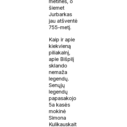
metines, o
šiemet
Jurbarkas
jau atšventė
755-metį.
Kaip ir apie
kiekvieną
piliakalnį,
apie Bišpilį
sklando
nemaža
legendų.
Senųjų
legendų
papasakojo
5a kasės
mokinė
Simona
Kulikauskait