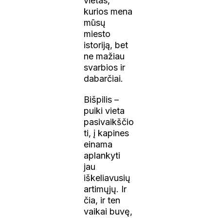
vietas,
kurios mena
mūsų
miesto
istoriją, bet
ne mažiau
svarbios ir
dabarčiai.
Bišpilis –
puiki vieta
pasivaikščio
ti, į kapines
einama
aplankyti
jau
iškeliavusių
artimųjų. Ir
čia, ir ten
vaikai buvę,