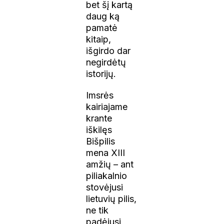
bet šį kartą
daug ką
pamatė
kitaip,
išgirdo dar
negirdėtų
istorijų.
Imsrės
kairiajame
krante
iškilęs
Bišpilis
mena XIII
amžių – ant
piliakalnio
stovėjusi
lietuvių pilis,
ne tik
padėjusi