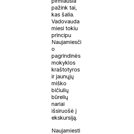
pirmiausia
pažink tai,
kas šalia.
Vadovauda
miesi tokiu
principu
Naujamiesči
o
pagrindinės
mokyklos
kraštotyros
ir jaunųjų
miško
bičiulių
būrelių
nariai
išsiruošė į
ekskursiją.
Naujamiesti