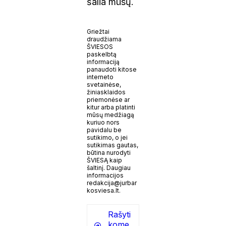
šalia mūsų.
Griežtai
draudžiama
ŠVIESOS
paskelbtą
informaciją
panaudoti kitose
interneto
svetainėse,
žiniasklaidos
priemonėse ar
kitur arba platinti
mūsų medžiagą
kuriuo nors
pavidalu be
sutikimo, o jei
sutikimas gautas,
būtina nurodyti
ŠVIESĄ kaip
šaltinį. Daugiau
informacijos
redakcija@jurbar
kosviesa.lt.
Rašyti
kome