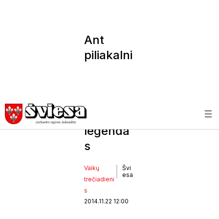
Ant
piliakalni
o sekė
senas ir
kūrė
naujas
legenda
s
Vaikų
Švi
esa
trečiadieni
s
2014.11.22 12:00