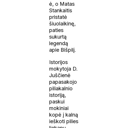
ė, o Matas
Stankaitis
pristatė
šiuolaikinę,
paties
sukurtą
legendą
apie Bišpilį.
Istorijos
mokytoja D.
Juščienė
papasakojo
piliakalnio
istoriją,
paskui
mokiniai
kopė į kalną
ieškoti pilies
liekanų.