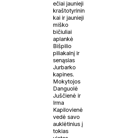
ečiai jaunieji
kraštotyrinin
kai ir jaunieji
miško
bičiuliai
aplankė
Bišpilio
piliakalnį ir
senąsias
Jurbarko
kapines.
Mokytojos
Danguolė
Juščienė ir
Irma
Kapilovienė
vedė savo
auklėtinius į
tokias