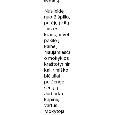
Nusileidę
nuo Bišpilio,
perėję į kitą
Imsrės
krantą ir vėl
pakilę į
kalnelį
Naujamiesči
o mokyklos
kraštotyrinin
kai ir miško
bičiuliai
peržengė
senųjų
Jurbarko
kapinių
vartus.
Mokytoja