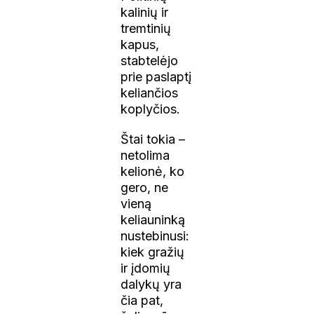
kalinių ir
tremtinių
kapus,
stabtelėjo
prie paslaptį
keliančios
koplyčios.
Štai tokia –
netolima
kelionė, ko
gero, ne
vieną
keliauninką
nustebinusi:
kiek gražių
ir įdomių
dalykų yra
čia pat,