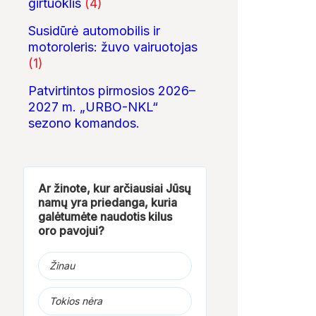
girtuoklis
(4)
Susidūrė automobilis ir
motoroleris: žuvo vairuotojas
(1)
Patvirtintos pirmosios 2026–
2027 m. „URBO-NKL“
sezono komandos.
Ar žinote, kur arčiausiai Jūsų
01:40
00:14
namų yra priedanga, kuria
Ų
Pagramančio
Galimos sukčiautojos
Rastas svarbus
galėtumėte naudotis kilus
regioniniame parke
sprunka automobiliu
partizanų bunke
oro pavojui?
atidarytas naujas...
Žinau
Tokios nėra