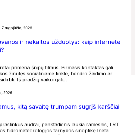
7 rugpjūčio, 2026
ovanos ir nekaltos užduotys: kaip internete
i?
etai primena šnipų filmus. Pirmasis kontaktas gali
kos žinutės socialiniame tinkle, bendro žaidimo ar
dirbti. Iš pradžių vaikui gali…
o, 2026
ramus, kitą savaitę trumpam sugrįš karščiai
į praslinkus audrai, penktadienis laukia ramesnis, LRT
s hidrometeorologijos tarnybos sinoptikė Ineta