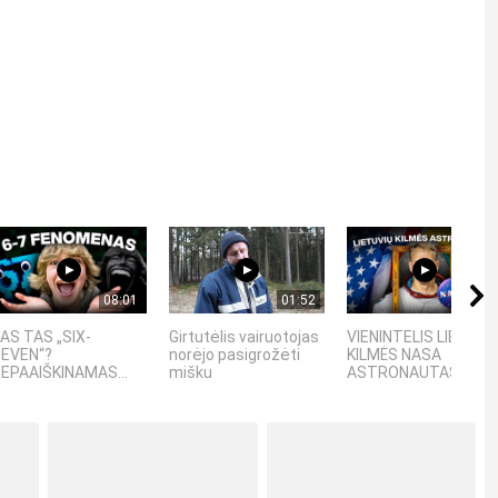
Kviečiame gerbti kitus asmenis, vengti patyčių, niekinimo,
08:01
01:52
08:40
AS TAS „SIX-
Girtutėlis vairuotojas
VIENINTELIS LIETUVI
EVEN“?
norėjo pasigrožėti
KILMĖS NASA
EPAAIŠKINAMAS...
mišku
ASTRONAUTAS