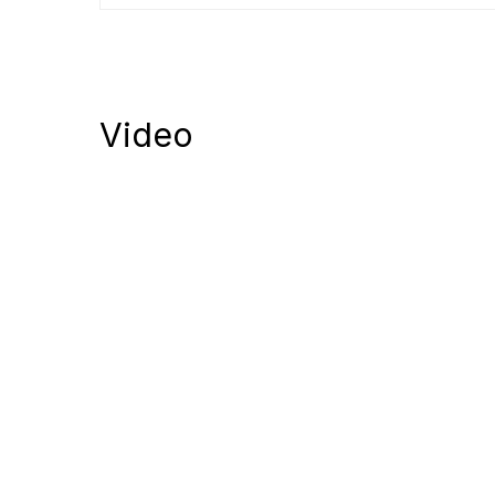
Video
Notify me of follow-up comments by
Notify me of new posts by email.