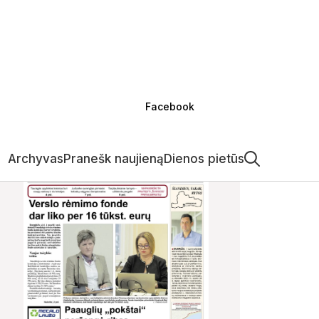
Facebook
Archyvas
Pranešk naujieną
Dienos pietūs