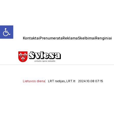
Open toolbar
Kontaktai
Prenumerata
Reklama
Skelbimai
Renginiai
Antradienį sulauksime d
lepins ir 20 laipsnių te
Lietuvos diena
LRT radijas, LRT.lt
2024.10.08 07:15