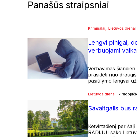
Panašūs straipsniai
, 
Kriminalai
Lietuvos diena
Lengvi pinigai, d
verbuojami vaika
Verbavimas šiandien r
prasidėti nuo draugiš
pasiūlymo lengvai užsi
Lietuvos diena
7 rugpjūči
Savaitgalis bus 
Ketvirtadienį per šal
RADIJUI sako Lietuvo