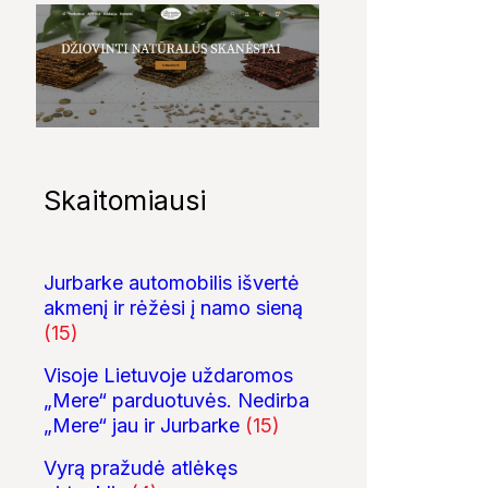
Skaitomiausi
Jurbarke automobilis išvertė
akmenį ir rėžėsi į namo sieną
(15)
Visoje Lietuvoje uždaromos
„Mere“ parduotuvės. Nedirba
„Mere“ jau ir Jurbarke
(15)
Vyrą pražudė atlėkęs