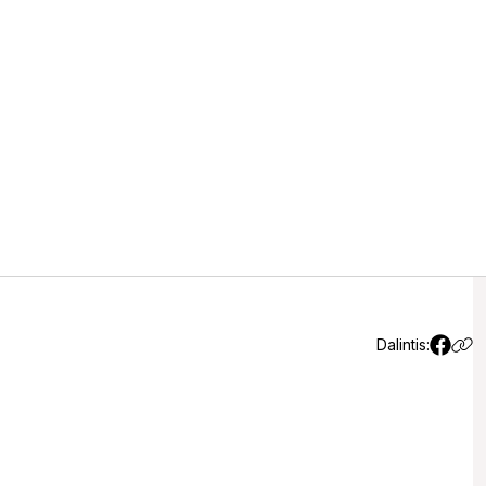
idesnės šilumos, o vėliau
mperatūra
Dalintis: