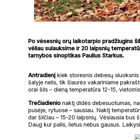
Po vėsesnių orų laikotarpio pradžiugins šilu
vėliau sulauksime ir 20 laipsnių temperat
tarnybos sinoptikas Paulius Starkus.
Antradienį
kiek storesnis debesų sluoksnis
šalyje nelis, tik šiaurės vakariniame pakra
orai šils – dieną temperatūra 12-15, vietomis
Trečiadienio
naktį didės debesuotumas, nakt
pusėje, rytuose – sausiau. Naktį temperatū
dar šilčiau – 15-20 laipsnių. Vėsiausia bus š
Daug kur palis, lietus nebus gausus. Laikysi