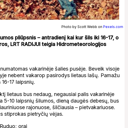
Photo by Scott Webb on
Pexels.com
mos pliūpsnis – antradienį kai kur šils iki 16-17, o
ūros, LRT RADIJUI teigia Hidrometeorologijos
 numatomas vakarinėje šalies pusėje. Beveik visoje
štyje nebent vakarop pasirodys lietaus lašų. Pamažu
 16-17 laipsnių.
į lietaus bus nedaug, negausiai palis vakarinėje
ra 5-10 laipsnių šilumos, dieną daugės debesų, bus
iauriniuose rajonuose, šilčiausia – pietvakariuose.
s stiprokas pietryčių vėjas.