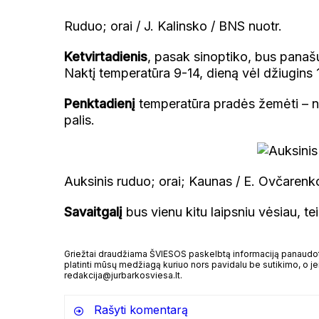
Ruduo; orai / J. Kalinsko / BNS nuotr.
Ketvirtadienis
, pasak sinoptiko, bus panaš
Naktį temperatūra 9-14, dieną vėl džiugins 
Penktadienį
temperatūra pradės žemėti – nak
palis.
Auksinis ruduo; orai; Kaunas / E. Ovčarenk
Savaitgalį
bus vienu kitu laipsniu vėsiau, tei
Griežtai draudžiama ŠVIESOS paskelbtą informaciją panaudoti 
platinti mūsų medžiagą kuriuo nors pavidalu be sutikimo, o jei
redakcija@jurbarkosviesa.lt.
Rašyti komentarą