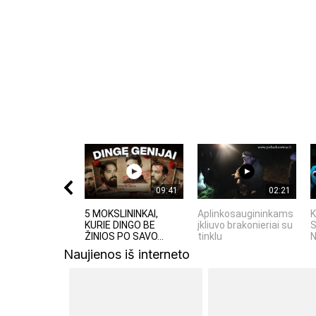
Komentuodami esate atsakingi už išsakytas mintis. 
nekurstyti neapykantos ir susipriešinimo.
09:41
02:21
5 MOKSLININKAI,
Aplinkosaugininkams
K
KURIE DINGO BE
įkliuvo brakonieriai su
S
ŽINIOS PO SAVO...
tinklu
N
Naujienos iš interneto