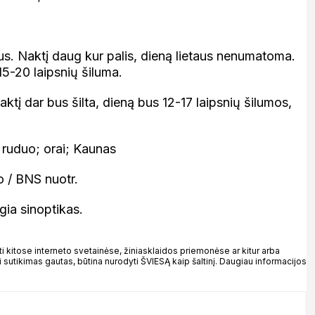
us. Naktį daug kur palis, dieną lietaus nenumatoma.
15-20 laipsnių šiluma.
tį dar bus šilta, dieną bus 12-17 laipsnių šilumos,
o / BNS nuotr.
gia sinoptikas.
kitose interneto svetainėse, žiniasklaidos priemonėse ar kitur arba
 sutikimas gautas, būtina nurodyti ŠVIESĄ kaip šaltinį. Daugiau informacijos