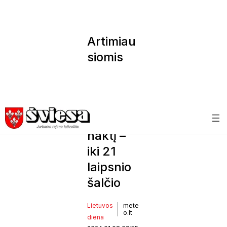
Artimiau
siomis
dienomis
– iki kelių
laipsnių
šilumos,
naktį –
iki 21
laipsnio
šalčio
Lietuvos
mete
o.lt
diena