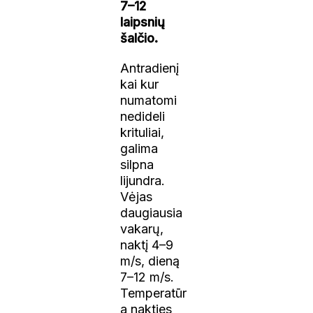
7–12
laipsnių
šalčio.
Antradienį
kai kur
numatomi
nedideli
krituliai,
galima
silpna
lijundra.
Vėjas
daugiausia
vakarų,
naktį 4–9
m/s, dieną
7–12 m/s.
Temperatūr
a nakties