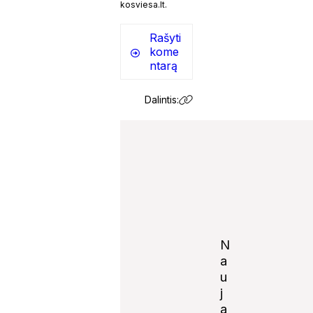
kosviesa.lt.
Rašyti
kome
ntarą
Dalintis:
N
a
u
j
Notify
a