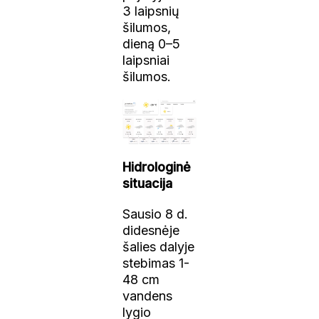
3 laipsnių
šilumos,
dieną 0–5
laipsniai
šilumos.
Hidrologinė
situacija
Sausio 8 d.
didesnėje
šalies dalyje
stebimas 1-
48 cm
vandens
lygio