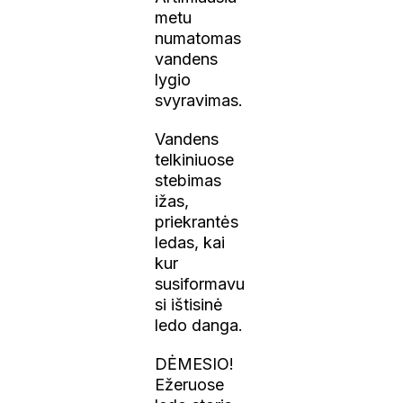
metu
numatomas
vandens
lygio
svyravimas.
Vandens
telkiniuose
stebimas
ižas,
priekrantės
ledas, kai
kur
susiformavu
si ištisinė
ledo danga.
DĖMESIO!
Ežeruose