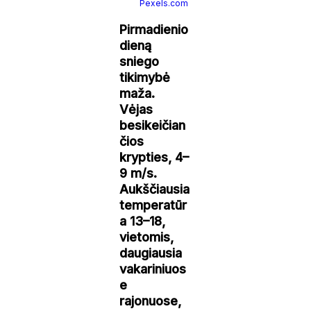
Pexels.com
Pirmadienio
dieną
sniego
tikimybė
maža.
Vėjas
besikeičian
čios
krypties, 4–
9 m/s.
Aukščiausia
temperatūr
a 13–18,
vietomis,
daugiausia
vakariniuos
e
rajonuose,