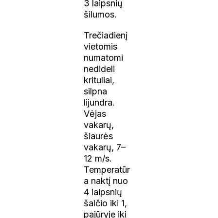
3 laipsnių
šilumos.
Trečiadienį
vietomis
numatomi
nedideli
krituliai,
silpna
lijundra.
Vėjas
vakarų,
šiaurės
vakarų, 7–
12 m/s.
Temperatūr
a naktį nuo
4 laipsnių
šalčio iki 1,
pajūryje iki