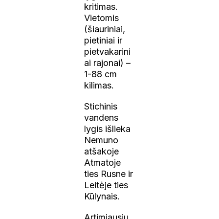
kritimas.
Vietomis
(šiauriniai,
pietiniai ir
pietvakarini
ai rajonai) –
1-88 cm
kilimas.
Stichinis
vandens
lygis išlieka
Nemuno
atšakoje
Atmatoje
ties Rusne ir
Leitėje ties
Kūlynais.
Artimiausiu