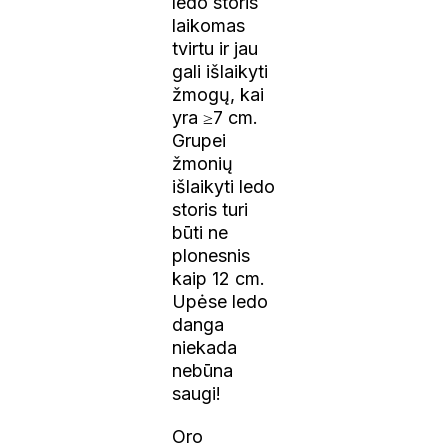
ledo storis
laikomas
tvirtu ir jau
gali išlaikyti
žmogų, kai
yra ≥7 cm.
Grupei
žmonių
išlaikyti ledo
storis turi
būti ne
plonesnis
kaip 12 cm.
Upėse ledo
danga
niekada
nebūna
saugi!
Oro