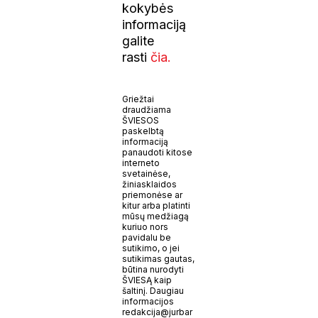
kokybės
informaciją
galite
rasti
čia.
Griežtai
draudžiama
ŠVIESOS
paskelbtą
informaciją
panaudoti kitose
interneto
svetainėse,
žiniasklaidos
priemonėse ar
kitur arba platinti
mūsų medžiagą
kuriuo nors
pavidalu be
sutikimo, o jei
sutikimas gautas,
būtina nurodyti
ŠVIESĄ kaip
šaltinį. Daugiau
informacijos
redakcija@jurbar