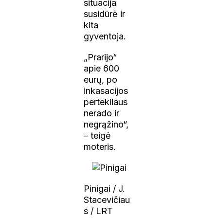
situacija
susidūrė ir
kita
gyventoja.
„Prarijo“
apie 600
eurų, po
inkasacijos
pertekliaus
nerado ir
negrąžino“,
– teigė
moteris.
Pinigai / J.
Stacevičiau
s / LRT