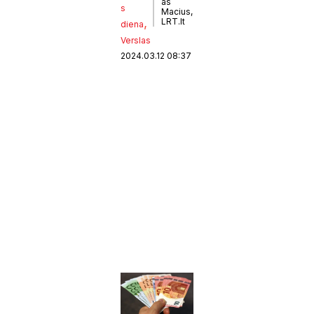
as
s
Macius,
, 
LRT.lt
diena
Verslas
2024.03.12 08:37