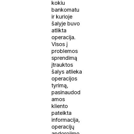
kokiu
bankomatu
ir kurioje
šalyje buvo
atlikta
operacija.
Visos į
problemos
sprendimą
įtrauktos
šalys atlieka
operacijos
tyrimą,
pasinaudod
amos
kliento
pateikta
informacija,
operacijų
apdorojimo