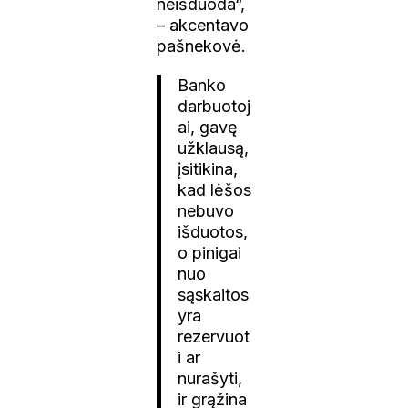
neišduoda“,
– akcentavo
pašnekovė.
Banko
darbuotoj
ai, gavę
užklausą,
įsitikina,
kad lėšos
nebuvo
išduotos,
o pinigai
nuo
sąskaitos
yra
rezervuot
i ar
nurašyti,
ir grąžina