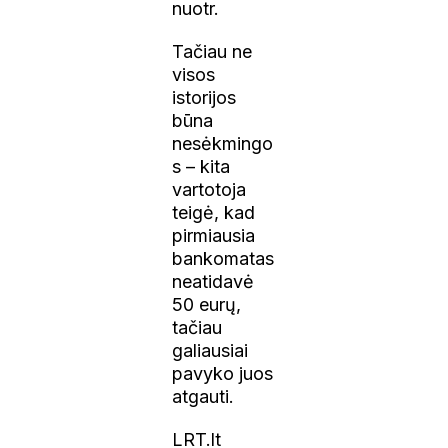
nuotr.
Tačiau ne
visos
istorijos
būna
nesėkmingo
s – kita
vartotoja
teigė, kad
pirmiausia
bankomatas
neatidavė
50 eurų,
tačiau
galiausiai
pavyko juos
atgauti.
LRT.lt