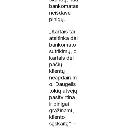
bankomatas
neišdavė
pinigų.
„Kartais tai
atsitinka dėl
bankomato
sutrikimų, o
kartais dėl
pačių
klientų
neapdairum
o. Daugelis
tokių atvejų
pasitvirtina
ir pinigai
grąžinami į
kliento
sąskaitą“, –