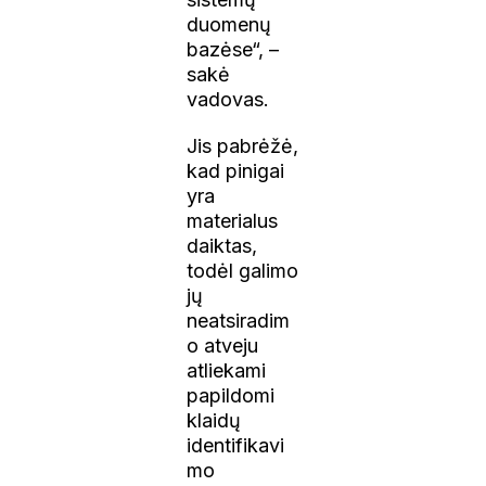
duomenų
bazėse“, –
sakė
vadovas.
Jis pabrėžė,
kad pinigai
yra
materialus
daiktas,
todėl galimo
jų
neatsiradim
o atveju
atliekami
papildomi
klaidų
identifikavi
mo