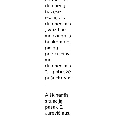
duomenų
bazėse
esančiais
duomenimis
, vaizdine
medžiaga iš
bankomato,
pinigų
perskaičiavi
mo
duomenimis
“, – pabrėžė
pašnekovas
.
Aiškinantis
situaciją,
pasak E.
Jurevičiaus,