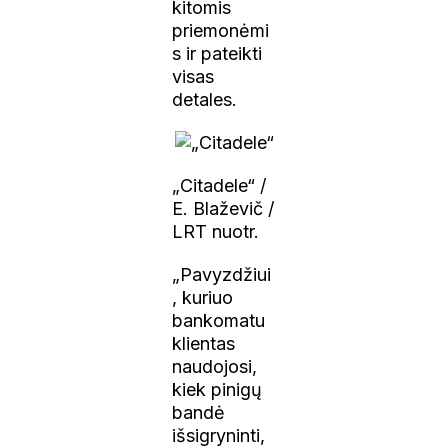
kitomis
priemonėmi
s ir pateikti
visas
detales.
„Citadele“ /
E. Blaževič /
LRT nuotr.
„Pavyzdžiui
, kuriuo
bankomatu
klientas
naudojosi,
kiek pinigų
bandė
išsigryninti,