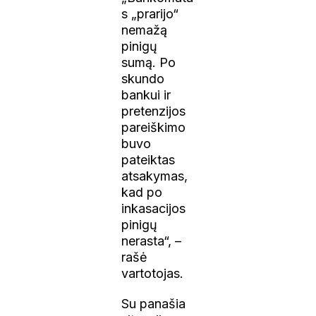
s „prarijo“
nemažą
pinigų
sumą. Po
skundo
bankui ir
pretenzijos
pareiškimo
buvo
pateiktas
atsakymas,
kad po
inkasacijos
pinigų
nerasta“, –
rašė
vartotojas.
Su panašia