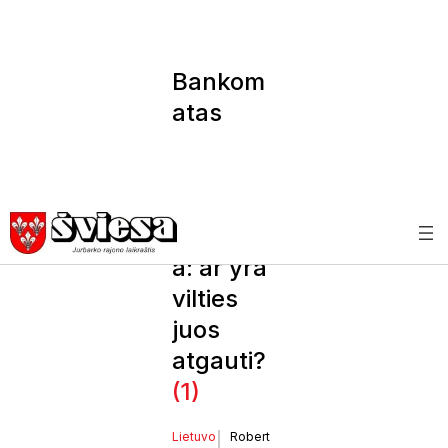
Bankom
atas
„prarijo“
pinigus
ir
negrąžin
a: ar yra
vilties
juos
atgauti?
(1)
Lietuvo
Robert