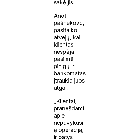
sakė jis.
Anot
pašnekovo,
pasitaiko
atvejų, kai
klientas
nespėja
pasiimti
pinigų ir
bankomatas
įtraukia juos
atgal.
„Klientai,
pranešdami
apie
nepavykusi
ą operaciją,
ir patys