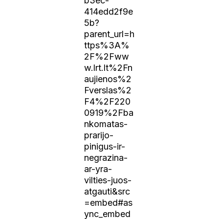
b3ec-
414edd2f9e
5b?
parent_url=h
ttps%3A%
2F%2Fww
w.lrt.lt%2Fn
aujienos%2
Fverslas%2
F4%2F220
0919%2Fba
nkomatas-
prarijo-
pinigus-ir-
negrazina-
ar-yra-
vilties-juos-
atgauti&src
=embed#as
ync_embed