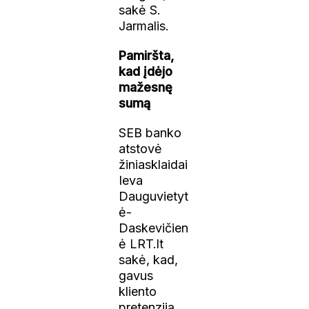
sakė S.
Jarmalis.
Pamiršta,
kad įdėjo
mažesnę
sumą
SEB banko
atstovė
žiniasklaidai
Ieva
Dauguvietyt
ė-
Daskevičien
ė LRT.lt
sakė, kad,
gavus
kliento
pretenziją,