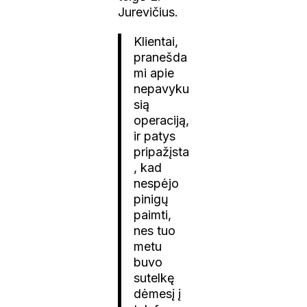
Jurevičius.
Klientai,
pranešda
mi apie
nepavyku
sią
operaciją,
ir patys
pripažįsta
, kad
nespėjo
pinigų
paimti,
nes tuo
metu
buvo
sutelkę
dėmesį į