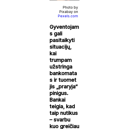
Photo by
Pixabay on
Pexels.com
Gyventojam
s gali
pasitaikyti
situacijų,
kai
trumpam
užstringa
bankomata
s ir tuomet
jis „praryja“
pinigus.
Bankai
teigia, kad
taip nutikus
– svarbu
kuo greičiau