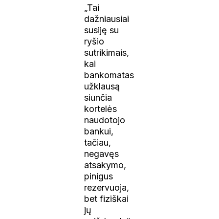
„Tai
dažniausiai
susiję su
ryšio
sutrikimais,
kai
bankomatas
užklausą
siunčia
kortelės
naudotojo
bankui,
tačiau,
negavęs
atsakymo,
pinigus
rezervuoja,
bet fiziškai
jų