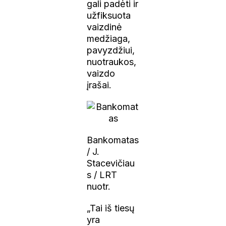
gali padėti ir
užfiksuota
vaizdinė
medžiaga,
pavyzdžiui,
nuotraukos,
vaizdo
įrašai.
Bankomatas
/ J.
Stacevičiau
s / LRT
nuotr.
„Tai iš tiesų
yra