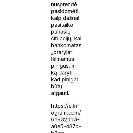
nusprendė
pasidomėti,
kaip dažnai
pasitaiko
panašių
situacijų, kai
bankomatas
„praryja“
išimamus
pinigus, ir
ką daryti,
kad pinigai
būtų
atgauti.
https://e.inf
ogram.com/
6e932ab3-
a0e5-487b-