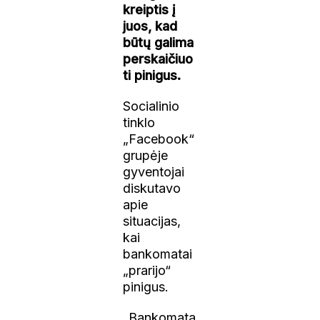
kreiptis į
juos, kad
būtų galima
perskaičiuo
ti pinigus.
Socialinio
tinklo
„Facebook“
grupėje
gyventojai
diskutavo
apie
situacijas,
kai
bankomatai
„prarijo“
pinigus.
„Bankomata