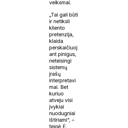
veiksmai.
„Tai gali būti
ir netiksli
kliento
pretenzija,
klaida
perskaičiuoj
ant pinigus,
neteisingi
sistemų
įrašų
interpretavi
mai. Bet
kuriuo
atveju visi
įvykiai
nuodugniai
ištiriami“, –
teigė E.