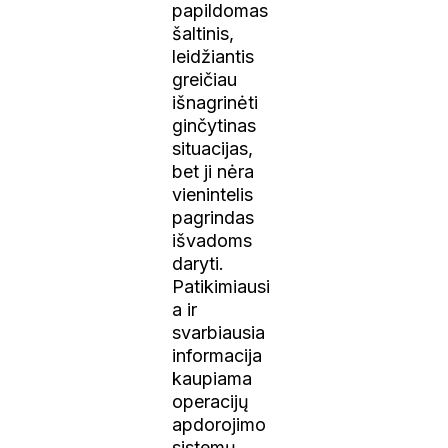
papildomas
šaltinis,
leidžiantis
greičiau
išnagrinėti
ginčytinas
situacijas,
bet ji nėra
vienintelis
pagrindas
išvadoms
daryti.
Patikimiausi
a ir
svarbiausia
informacija
kaupiama
operacijų
apdorojimo
sistemų