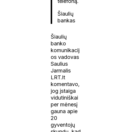
telefoną.
Šiaulių
bankas
Šiaulių
banko
komunikacij
os vadovas
Saulius
Jarmalis
LRT.lt
komentavo,
jog įstaiga
vidutiniškai
per mėnesį
gauna apie
20
gyventojų
skundų, kad