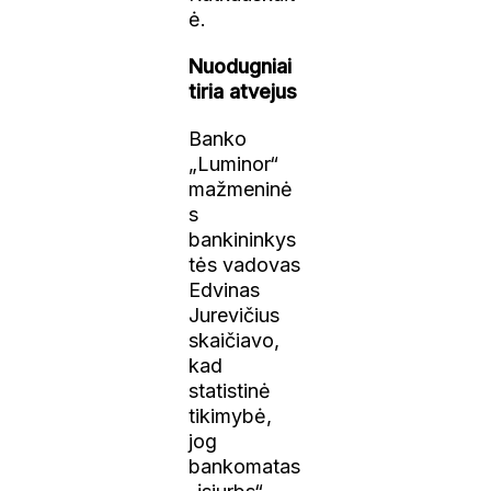
ė.
Nuodugniai
tiria atvejus
Banko
„Luminor“
mažmeninė
s
bankininkys
tės vadovas
Edvinas
Jurevičius
skaičiavo,
kad
statistinė
tikimybė,
jog
bankomatas