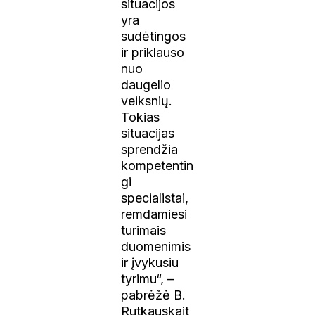
situacijos
yra
sudėtingos
ir priklauso
nuo
daugelio
veiksnių.
Tokias
situacijas
sprendžia
kompetentin
gi
specialistai,
remdamiesi
turimais
duomenimis
ir įvykusiu
tyrimu“, –
pabrėžė B.
Rutkauskait