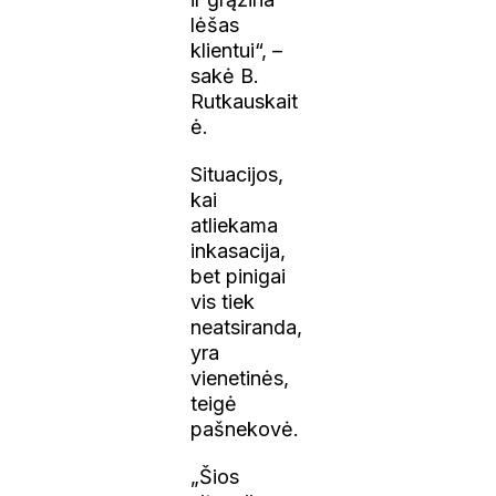
lėšas
klientui“, –
sakė B.
Rutkauskait
ė.
Situacijos,
kai
atliekama
inkasacija,
bet pinigai
vis tiek
neatsiranda,
yra
vienetinės,
teigė
pašnekovė.
„Šios