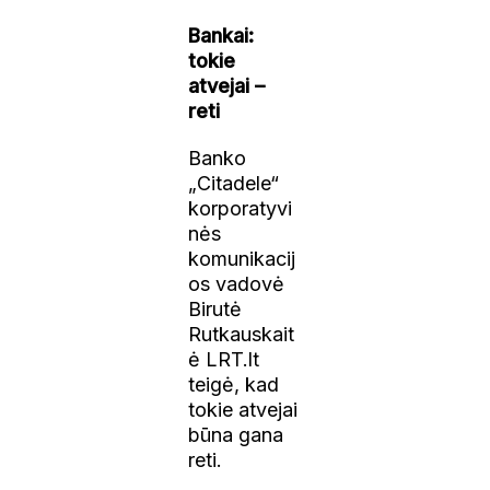
Bankai:
tokie
atvejai –
reti
Banko
„Citadele“
korporatyvi
nės
komunikacij
os vadovė
Birutė
Rutkauskait
ė LRT.lt
teigė, kad
tokie atvejai
būna gana
reti.