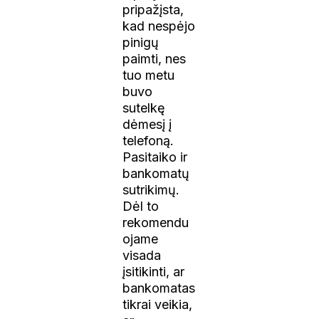
pripažįsta,
kad nespėjo
pinigų
paimti, nes
tuo metu
buvo
sutelkę
dėmesį į
telefoną.
Pasitaiko ir
bankomatų
sutrikimų.
Dėl to
rekomendu
ojame
visada
įsitikinti, ar
bankomatas
tikrai veikia,