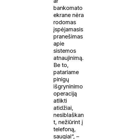
ar
bankomato
ekrane nėra
rodomas
įspėjamasis
pranešimas
apie
sistemos
atnaujinimą.
Be to,
patariame
pinigų
išgryninimo
operaciją
atlikti
atidžiai,
nesiblaškan
t, nežiūrint į
telefoną,
saugiai“, –