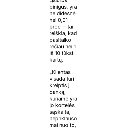
„įsiurbs“
pinigus, yra
ne didesnė
nei 0,01
proc. – tai
reiškia, kad
pasitaiko
rečiau nei 1
iš 10 tūkst.
kartų.
„Klientas
visada turi
kreiptis į
banką,
kuriame yra
jo kortelės
sąskaita,
nepriklauso
mai nuo to,