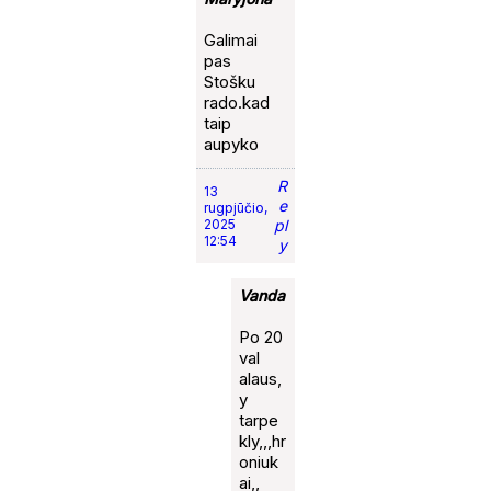
Galimai
pas
Stošku
rado.kad
taip
aupyko
R
13
e
rugpjūčio,
2025
pl
12:54
y
Vanda
Po 20
val
alaus,
y
tarpe
kly,,,hr
oniuk
ai,,