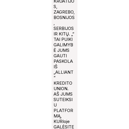
KROATIJO
S,
ZAGREBO,
BOSNIJOS
,
SERBIJOS
IR KITŲ. „“
TAI PUIKI
GALIMYB
Ė JUMS
GAUTI
PASKOLA
IŠ
„ALLIANT
“
KREDITO
UNION.
AŠ JUMS
SUTEIKSI
U
PLATFOR
MĄ,
KURIoje
GALĖSITE