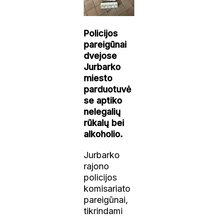
Policijos
pareigūnai
dvejose
Jurbarko
miesto
parduotuvė
se aptiko
nelegalių
rūkalų bei
alkoholio.
Jurbarko
rajono
policijos
komisariato
pareigūnai,
tikrindami