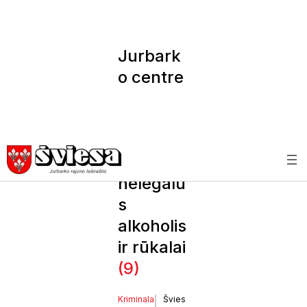
Jurbark
o centre
veikianči
ose
parduot
uvėse –
nelegalu
s
alkoholis
ir rūkalai
(9)
Kriminala
Švies