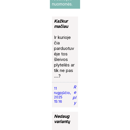
nuomonės.
Kažkur
mačiau
Ir kurioje
čia
parduotuv
ėje tos
šleivos
plytelės ar
tik ne pas
….?
R
11
e
rugpjūčio,
2025
pl
15:16
y
Nedaug
variantų