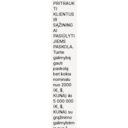
PRITRAUK
TI
KLIENTUS
IR
SĄŽINING
AI
PASIŪLYTI
JIEMS
PASKOLA.
Turite
galimybę
gauti
paskolą
bet kokia
nominalu
nuo 2000
(€, $,
KUNA) iki
5 000 000
(€, $,
KUNA) su
grąžinimo
galimybėm