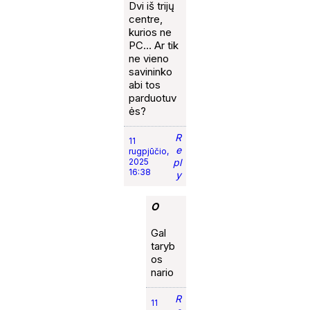
Dvi iš trijų
centre,
kurios ne
PC… Ar tik
ne vieno
savininko
abi tos
parduotuv
ės?
R
11
e
rugpjūčio,
2025
pl
16:38
y
O
Gal
taryb
os
nario
R
11