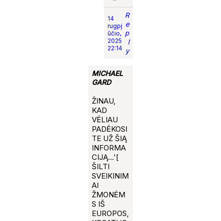
R
14
e
rugpj
p
ūčio,
2025
l
22:14
y
MICHAEL
GARD
ŽINAU,
KAD
VĖLIAU
PADĖKOSI
TE UŽ ŠIĄ
INFORMA
CIJĄ…'[
ŠILTI
SVEIKINIM
AI
ŽMONĖM
S IŠ
EUROPOS,