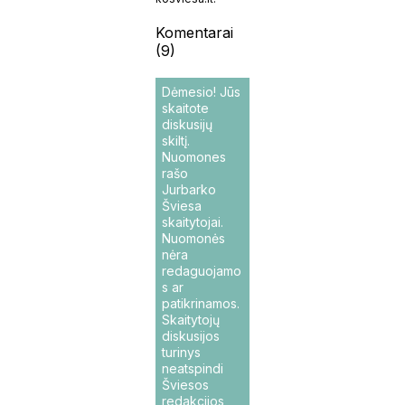
Komentarai
(9)
Dėmesio! Jūs
skaitote
diskusijų
skiltį.
Nuomones
rašo
Jurbarko
Šviesa
skaitytojai.
Nuomonės
nėra
redaguojamo
s ar
patikrinamos.
Skaitytojų
diskusijos
turinys
neatspindi
Šviesos
redakcijos