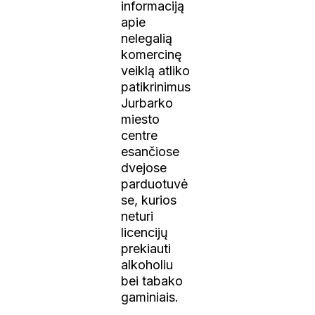
informaciją
apie
nelegalią
komercinę
veiklą atliko
patikrinimus
Jurbarko
miesto
centre
esančiose
dvejose
parduotuvė
se, kurios
neturi
licencijų
prekiauti
alkoholiu
bei tabako
gaminiais.