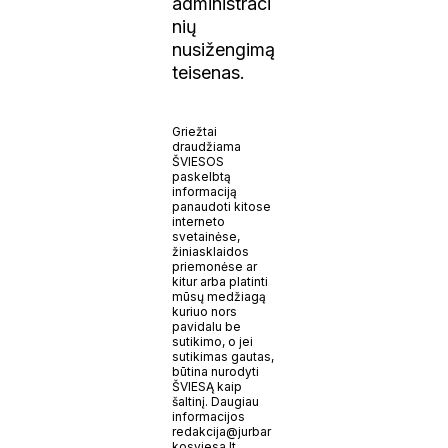
administraci
nių
nusižengimą
teisenas.
Griežtai
draudžiama
ŠVIESOS
paskelbtą
informaciją
panaudoti kitose
interneto
svetainėse,
žiniasklaidos
priemonėse ar
kitur arba platinti
mūsų medžiagą
kuriuo nors
pavidalu be
sutikimo, o jei
sutikimas gautas,
būtina nurodyti
ŠVIESĄ kaip
šaltinį. Daugiau
informacijos
redakcija@jurbar
kosviesa.lt.