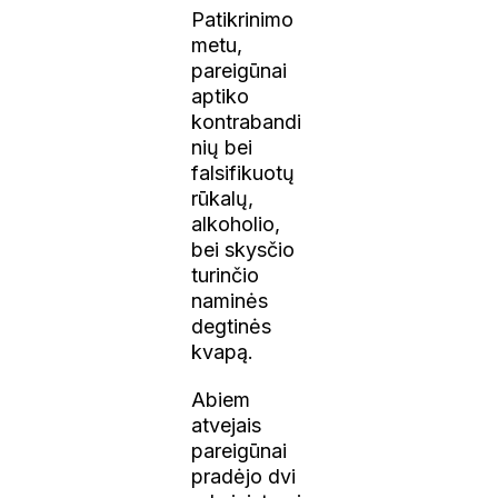
Patikrinimo
metu,
pareigūnai
aptiko
kontrabandi
nių bei
falsifikuotų
rūkalų,
alkoholio,
bei skysčio
turinčio
naminės
degtinės
kvapą.
Abiem
atvejais
pareigūnai
pradėjo dvi