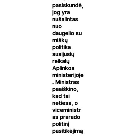
pasiskundė,
jog yra
nušalintas
nuo
daugelio su
miškų
politika
susijusių
reikalų
Aplinkos
ministerijoje
. Ministras
paaiškino,
kad tai
netiesa, o
viceministr
as prarado
politinį
pasitikėjimą