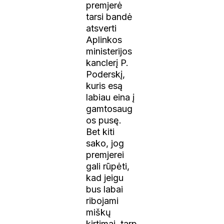
premjerė
tarsi bandė
atsverti
Aplinkos
ministerijos
kanclerį P.
Poderskį,
kuris esą
labiau eina į
gamtosaug
os pusę.
Bet kiti
sako, jog
premjerei
gali rūpėti,
kad jeigu
bus labai
ribojami
miškų
kirtimai, tarp