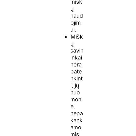
mišk
ų
naud
ojim
ui.
Mišk
ų
savin
inkai
nėra
pate
nkint
i, jų
nuo
mon
e,
nepa
kank
amo
mis