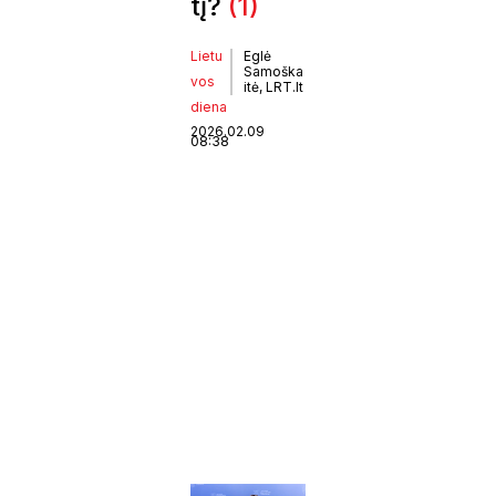
tį?
(1)
Lietu
Eglė
Samoška
vos
itė, LRT.lt
diena
2026.02.09
08:38