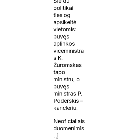
Šie du
politikai
tiesiog
apsikeitė
vietomis:
buvęs
aplinkos
viceministra
s K.
Žuromskas
tapo
ministru, o
buvęs
ministras P.
Poderskis –
kancleriu.
Neoficialiais
duomenimis
, į