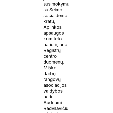
susimokymu
su Seimo
socialdemo
kratu,
Aplinkos
apsaugos
komiteto
nariu ir, anot
Registrų
centro
duomenų,
Miško
darbų
rangovų
asociacijos
valdybos
nariu
Audriumi
Radvilavičiu