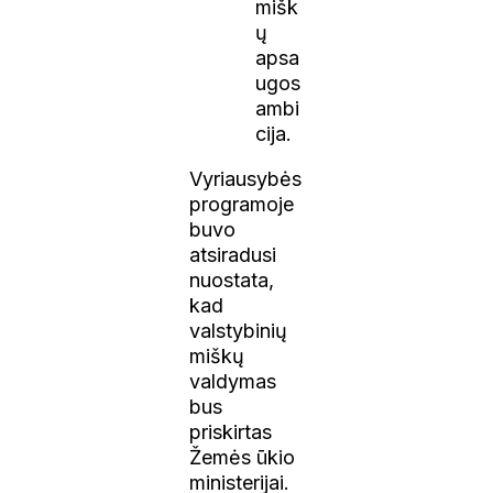
mišk
ų
apsa
ugos
ambi
cija.
Vyriausybės
programoje
buvo
atsiradusi
nuostata,
kad
valstybinių
miškų
valdymas
bus
priskirtas
Žemės ūkio
ministerijai.