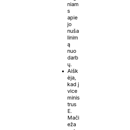
niam
s
apie
jo
nuša
linim
ą
nuo
darb
ų.
Aišk
ėja,
kad į
vice
minis
trus
E.
Mači
eža