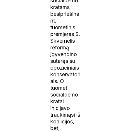
socialdemo
kratams
besipriešina
nt,
tuometinis
premjeras S.
Skvernelis
reformą
įgyvendino
sutaręs su
opoziciniais
konservatori
ais. O
tuomet
socialdemo
kratai
inicijavo
traukimąsi iš
koalicijos,
bet,