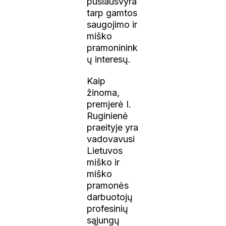
pusiausvyra
tarp gamtos
saugojimo ir
miško
pramoninink
ų interesų.
Kaip
žinoma,
premjerė I.
Ruginienė
praeityje yra
vadovavusi
Lietuvos
miško ir
miško
pramonės
darbuotojų
profesinių
sąjungų