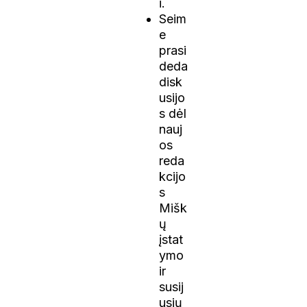
i.
Seim
e
prasi
deda
disk
usijo
s dėl
nauj
os
reda
kcijo
s
Mišk
ų
įstat
ymo
ir
susij
usių