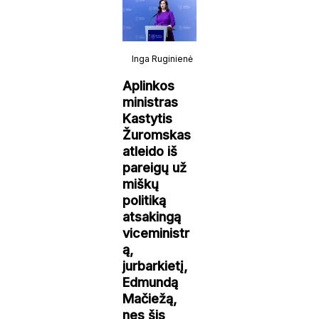
Inga Ruginienė
Aplinkos
ministras
Kastytis
Žuromskas
atleido iš
pareigų už
miškų
politiką
atsakingą
viceministr
ą,
jurbarkietį,
Edmundą
Mačiežą,
nes šis