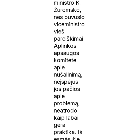
ministro K.
Žuromsko,
nes buvusio
viceministro
vieši
pareiškimai
Aplinkos
apsaugos
komitete
apie
nušalinimą,
neįspėjus
jos pačios
apie
problemą,
neatrodo
kaip labai
gera
praktika. Iš
esmės šie