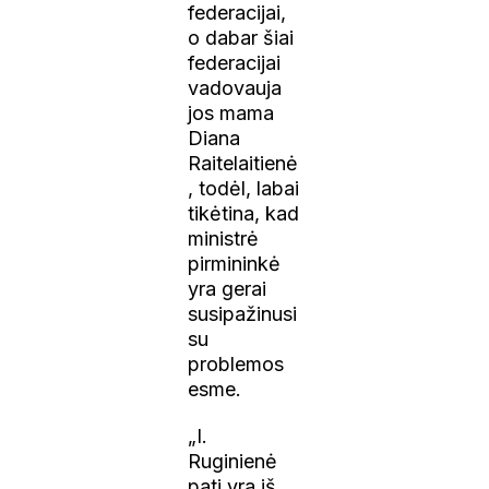
federacijai,
o dabar šiai
federacijai
vadovauja
jos mama
Diana
Raitelaitienė
, todėl, labai
tikėtina, kad
ministrė
pirmininkė
yra gerai
susipažinusi
su
problemos
esme.
„I.
Ruginienė
pati yra iš