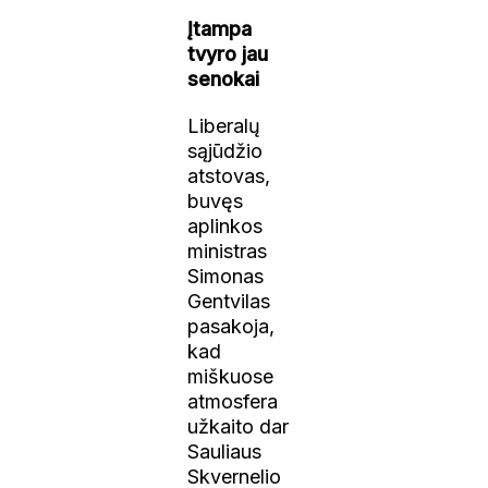
Įtampa
tvyro jau
senokai
Liberalų
sąjūdžio
atstovas,
buvęs
aplinkos
ministras
Simonas
Gentvilas
pasakoja,
kad
miškuose
atmosfera
užkaito dar
Sauliaus
Skvernelio