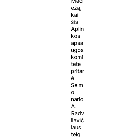
Mači
ežą,
kai
šis
Aplin
kos
apsa
ugos
komi
tete
pritar
ė
Seim
o
nario
A.
Radv
ilavič
iaus
teigi