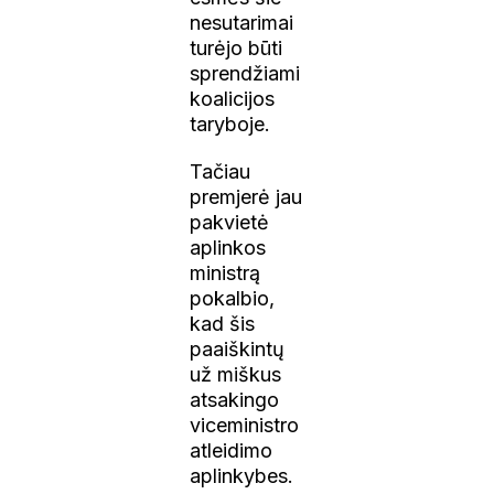
nesutarimai
turėjo būti
sprendžiami
koalicijos
taryboje.
Tačiau
premjerė jau
pakvietė
aplinkos
ministrą
pokalbio,
kad šis
paaiškintų
už miškus
atsakingo
viceministro
atleidimo
aplinkybes.