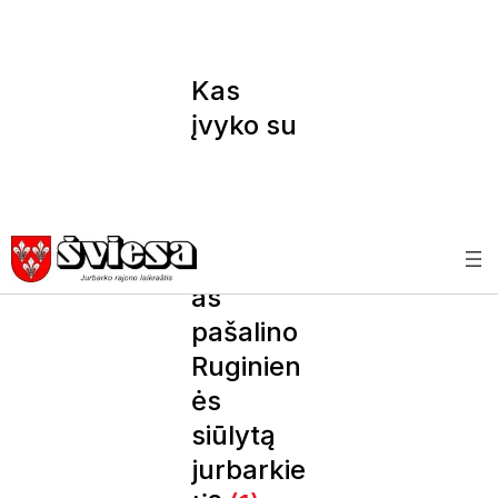
Kas
įvyko su
aplinkos
vicemini
stru: ar
Žuromsk
as
pašalino
Ruginien
ės
siūlytą
jurbarkie