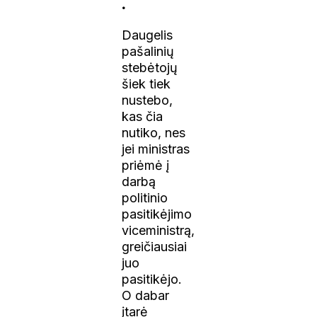
.
Daugelis
pašalinių
stebėtojų
šiek tiek
nustebo,
kas čia
nutiko, nes
jei ministras
priėmė į
darbą
politinio
pasitikėjimo
viceministrą,
greičiausiai
juo
pasitikėjo.
O dabar
įtarė