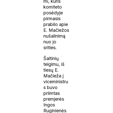
mi, kuris
komiteto
posėdyje
pirmasis
prabilo apie
E. Mačiežos
nušalinimą
nuo jo
srities.
Šaltinių
teigimu, iš
tiesų E.
Mačieža į
viceministru
s buvo
priimtas
premjerės
Ingos
Ruginienės