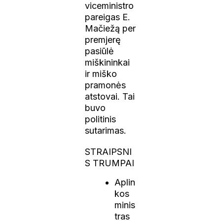
viceministro
pareigas E.
Mačiežą per
premjerę
pasiūlė
miškininkai
ir miško
pramonės
atstovai. Tai
buvo
politinis
sutarimas.
STRAIPSNI
S TRUMPAI
Aplin
kos
minis
tras