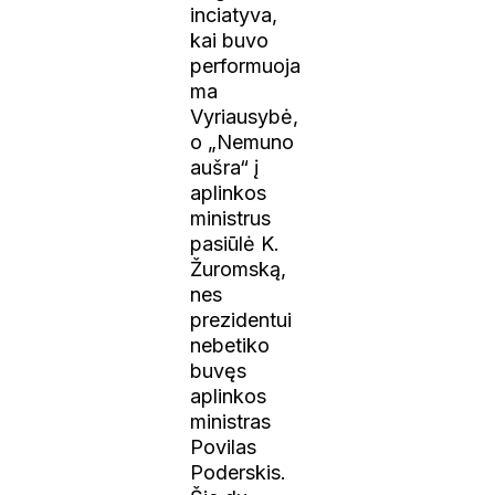
inciatyva,
kai buvo
performuoja
ma
Vyriausybė,
o „Nemuno
aušra“ į
aplinkos
ministrus
pasiūlė K.
Žuromską,
nes
prezidentui
nebetiko
buvęs
aplinkos
ministras
Povilas
Poderskis.