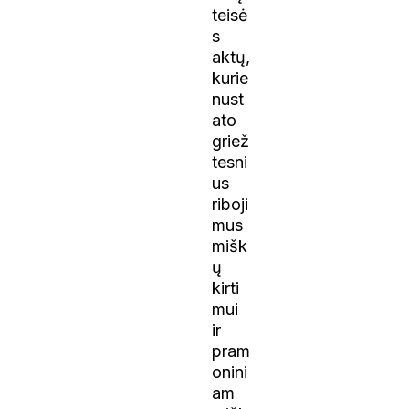
teisė
s
aktų,
kurie
nust
ato
griež
tesni
us
riboji
mus
mišk
ų
kirti
mui
ir
pram
onini
am