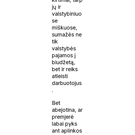
jų ir
valstybiniuo
se
miškuose,
sumažės ne
tik
valstybės
pajamos į
biudžetą,
bet ir reiks
atleisti
darbuotojus
.
Bet
abejotina, ar
premjerė
labai pyks
ant aplinkos