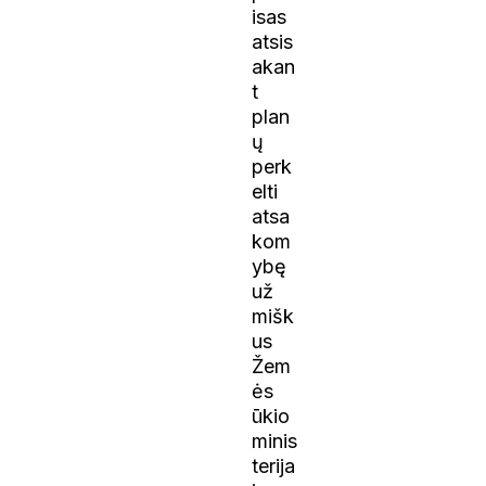
isas
atsis
akan
t
plan
ų
perk
elti
atsa
kom
ybę
už
mišk
us
Žem
ės
ūkio
minis
terija