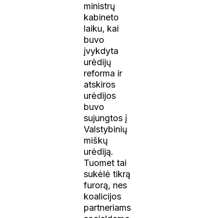
ministrų
kabineto
laiku, kai
buvo
įvykdyta
urėdijų
reforma ir
atskiros
urėdijos
buvo
sujungtos į
Valstybinių
miškų
urėdiją.
Tuomet tai
sukėlė tikrą
furorą, nes
koalicijos
partneriams