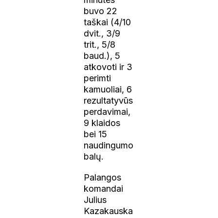
buvo 22
taškai (4/10
dvit., 3/9
trit., 5/8
baud.), 5
atkovoti ir 3
perimti
kamuoliai, 6
rezultatyvūs
perdavimai,
9 klaidos
bei 15
naudingumo
balų.
Palangos
komandai
Julius
Kazakauska