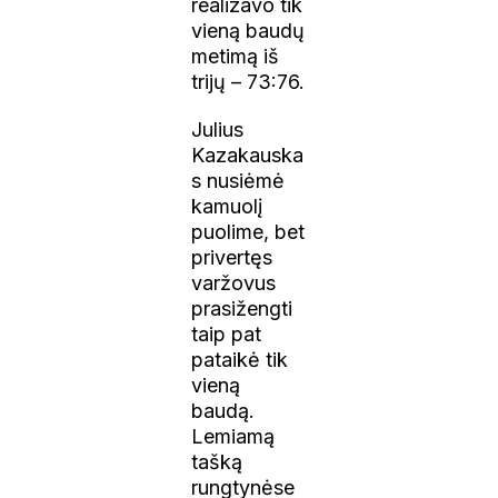
realizavo tik
vieną baudų
metimą iš
trijų – 73:76.
Julius
Kazakauska
s nusiėmė
kamuolį
puolime, bet
privertęs
varžovus
prasižengti
taip pat
pataikė tik
vieną
baudą.
Lemiamą
tašką
rungtynėse