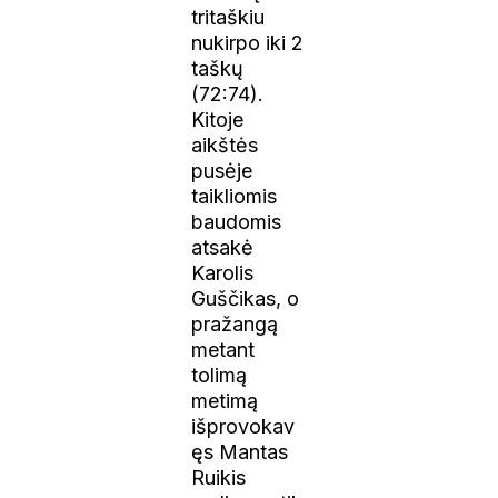
tritaškiu
nukirpo iki 2
taškų
(72:74).
Kitoje
aikštės
pusėje
taikliomis
baudomis
atsakė
Karolis
Guščikas, o
pražangą
metant
tolimą
metimą
išprovokav
ęs Mantas
Ruikis