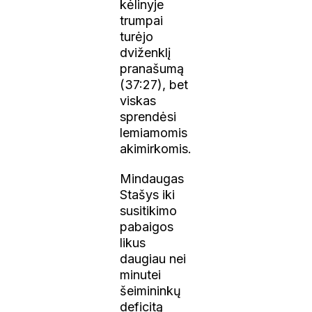
kėlinyje
trumpai
turėjo
dviženklį
pranašumą
(37:27), bet
viskas
sprendėsi
lemiamomis
akimirkomis.
Mindaugas
Stašys iki
susitikimo
pabaigos
likus
daugiau nei
minutei
šeimininkų
deficitą