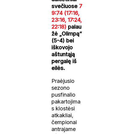
svečiuose
7
9:74
(17:16,
23:16, 17:24,
22:18)
palau
žė „Olimpą“
(5-4) bei
iškovojo
aštuntąją
pergalę iš
eilės.
Praėjusio
sezono
pusfinalio
pakartojima
s klostėsi
atkakliai,
čempionai
antrajame