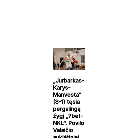
„Jurbarkas-
Karys-
Manvesta“
(8-1) tęsia
pergalingą
žygį „7bet-
NKL“. Povilo
Valaičio
auklėtiniai