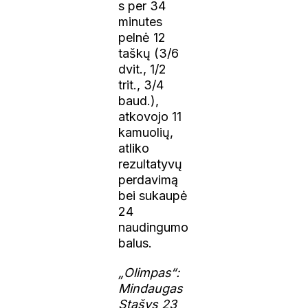
s per 34
minutes
pelnė 12
taškų (3/6
dvit., 1/2
trit., 3/4
baud.),
atkovojo 11
kamuolių,
atliko
rezultatyvų
perdavimą
bei sukaupė
24
naudingumo
balus.
„Olimpas“:
Mindaugas
Stašys 23