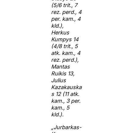
(5/6 trit., 7
rez. perd., 4
per. kam., 4
kld.),
Herkus
Kumpys 14
(4/8 trit., 5
atk. kam., 4
rez. perd.),
Mantas
Ruikis 13,
Julius
Kazakauska
s 12 (11 atk.
kam., 3 per.
kam., 5
kld.).
„Jurbarkas-