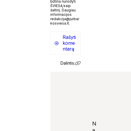
būtina nurodyti
ŠVIESĄ kaip
šaltinį. Daugiau
informacijos
redakcija@jurbar
kosviesa.lt.
Rašyti
kome
ntarą
Dalintis:
N
a