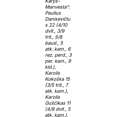
Karys-
Manvesta“:
Paulius
Danisevičiu
s 22 (4/10
dvit., 3/9
trit., 5/8
baud., 5
atk. kam., 6
rez. perd., 3
per. kam., 9
kld.),
Karolis
Kokoška 15
(3/5 trit., 7
atk. kam.),
Karolis
Guščikas 11
(4/8 dvit., 5
atk. kam.),