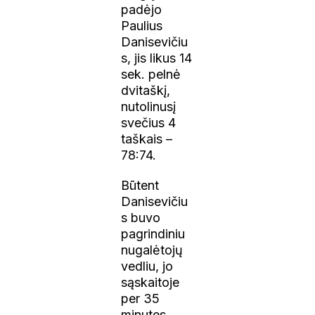
padėjo
Paulius
Danisevičiu
s, jis likus 14
sek. pelnė
dvitaškį,
nutolinusį
svečius 4
taškais –
78:74.
Būtent
Danisevičiu
s buvo
pagrindiniu
nugalėtojų
vedliu, jo
sąskaitoje
per 35
minutes