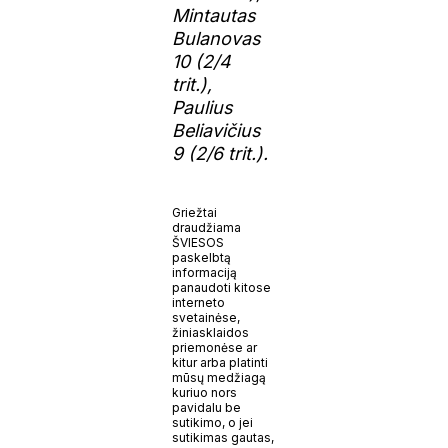
Mintautas
Bulanovas
10 (2/4
trit.),
Paulius
Beliavičius
9 (2/6 trit.).
Griežtai
draudžiama
ŠVIESOS
paskelbtą
informaciją
panaudoti kitose
interneto
svetainėse,
žiniasklaidos
priemonėse ar
kitur arba platinti
mūsų medžiagą
kuriuo nors
pavidalu be
sutikimo, o jei
sutikimas gautas,