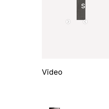
s
Video