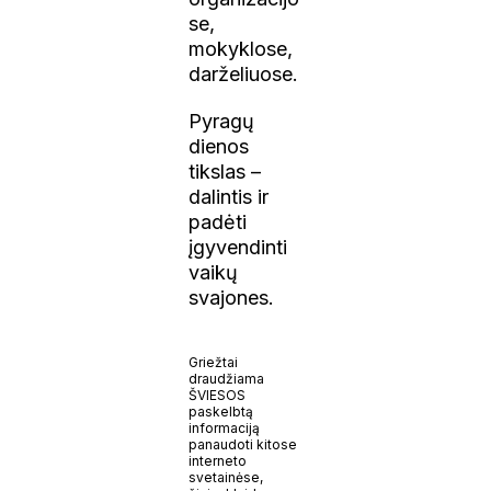
se,
mokyklose,
darželiuose.
Pyragų
dienos
tikslas –
dalintis ir
padėti
įgyvendinti
vaikų
svajones.
Griežtai
draudžiama
ŠVIESOS
paskelbtą
informaciją
panaudoti kitose
interneto
svetainėse,