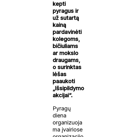
kepti
pyragus ir
už sutartą
kainą
pardavinėti
kolegoms,
bičiuliams
ar mokslo
draugams,
o surinktas
lėšas
paaukoti
„Išsipildymo
akcijai“.
Pyragų
diena
organizuoja
ma įvairiose
organizacijo