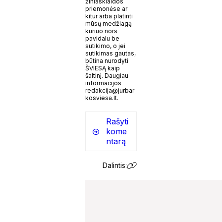
žiniasklaidos
priemonėse ar
kitur arba platinti
mūsų medžiagą
kuriuo nors
pavidalu be
sutikimo, o jei
sutikimas gautas,
būtina nurodyti
ŠVIESĄ kaip
šaltinį. Daugiau
informacijos
redakcija@jurbar
kosviesa.lt.
Rašyti
kome
ntarą
Dalintis: