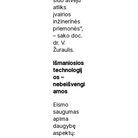
šiuo atveju
atliks
įvairios
inžinerinės
priemonės”,
– sako doc.
dr. V.
Žuraulis.
Išmaniosios
technologij
os –
nebeišvengi
amos
Eismo
saugumas
apima
daugybę
aspektų: