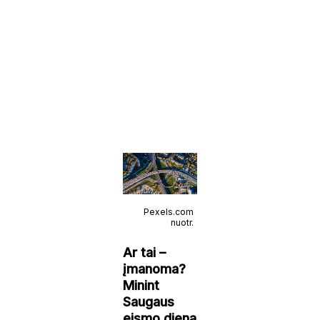
Pexels.com
nuotr.
Ar tai –
įmanoma?
Minint
Saugaus
eismo dieną