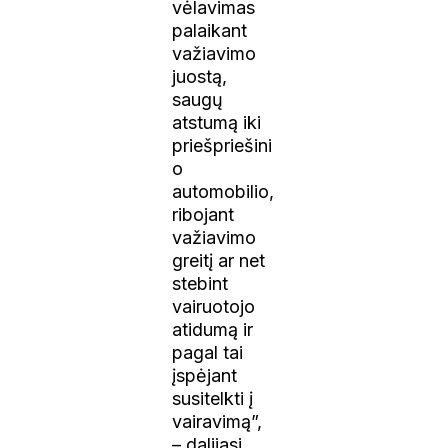
vėlavimas
palaikant
važiavimo
juostą,
saugų
atstumą iki
priešpriešini
o
automobilio,
ribojant
važiavimo
greitį ar net
stebint
vairuotojo
atidumą ir
pagal tai
įspėjant
susitelkti į
vairavimą”,
– dalijasi