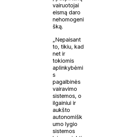
vairuotojai
eismą daro
nehomogeni
šką.
„Nepaisant
to, tikiu, kad
net ir
tokiomis
aplinkybėmi
s
pagalbinės
vairavimo
sistemos, o
ilgainiui ir
aukšto
autonomišk
umo lygio
sistemos