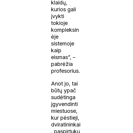
klaidų,
kurios gali
įvykti
tokioje
kompleksin
ėje
sistemoje
kaip
eismas”, –
pabrėžia
profesorius.
Anot jo, tai
būtų ypač
sudėtinga
įgyvendinti
miestuose,
kur pėstieji,
dviratininkai
, paspirtukų