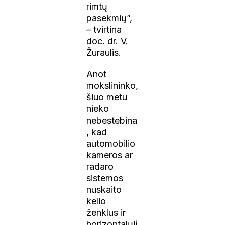
rimtų
pasekmių”,
– tvirtina
doc. dr. V.
Žuraulis.
Anot
mokslininko,
šiuo metu
nieko
nebestebina
, kad
automobilio
kameros ar
radaro
sistemos
nuskaito
kelio
ženklus ir
horizontalųjį