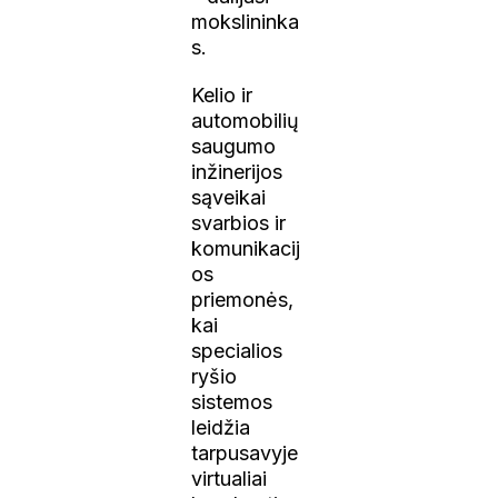
mokslininka
s.
Kelio ir
automobilių
saugumo
inžinerijos
sąveikai
svarbios ir
komunikacij
os
priemonės,
kai
specialios
ryšio
sistemos
leidžia
tarpusavyje
virtualiai