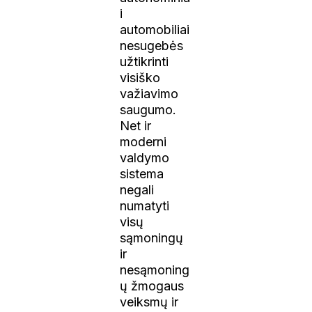
i
automobiliai
nesugebės
užtikrinti
visiško
važiavimo
saugumo.
Net ir
moderni
valdymo
sistema
negali
numatyti
visų
sąmoningų
ir
nesąmoning
ų žmogaus
veiksmų ir