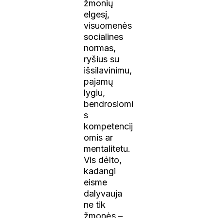
žmonių
elgesį,
visuomenės
socialines
normas,
ryšius su
išsilavinimu,
pajamų
lygiu,
bendrosiomi
s
kompetencij
omis ar
mentalitetu.
Vis dėlto,
kadangi
eisme
dalyvauja
ne tik
žmonės –