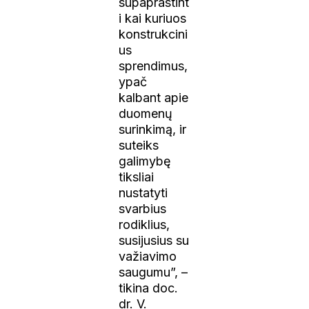
supaprastint
i kai kuriuos
konstrukcini
us
sprendimus,
ypač
kalbant apie
duomenų
surinkimą, ir
suteiks
galimybę
tiksliai
nustatyti
svarbius
rodiklius,
susijusius su
važiavimo
saugumu”, –
tikina doc.
dr. V.