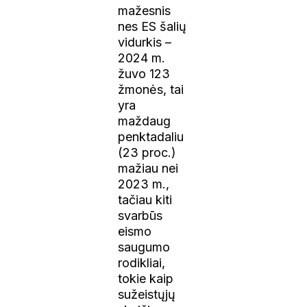
mažesnis
nes ES šalių
vidurkis –
2024 m.
žuvo 123
žmonės, tai
yra
maždaug
penktadaliu
(23 proc.)
mažiau nei
2023 m.,
tačiau kiti
svarbūs
eismo
saugumo
rodikliai,
tokie kaip
sužeistųjų