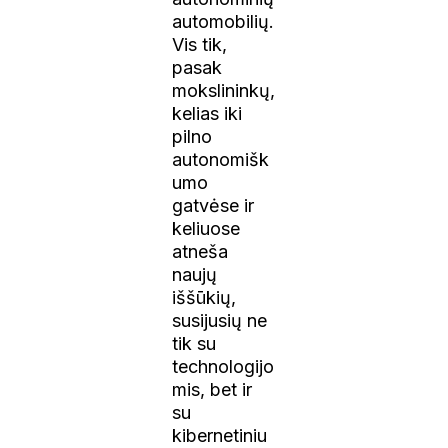
automobilių.
Vis tik,
pasak
mokslininkų,
kelias iki
pilno
autonomišk
umo
gatvėse ir
keliuose
atneša
naujų
iššūkių,
susijusių ne
tik su
technologijo
mis, bet ir
su
kibernetiniu