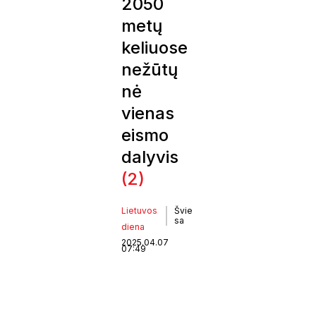
2050
metų
keliuose
nežūtų
nė
vienas
eismo
dalyvis
(2)
Lietuvos
Švie
sa
diena
2025.04.07
07:49