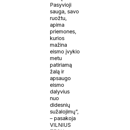
Pasyvioji
sauga, savo
ruožtu,
apima
priemones,
kurios
mažina
eismo įvykio
metu
patiriamą
žalą ir
apsaugo
eismo
dalyvius
nuo
didesnių
sužalojimų”,
– pasakoja
VILNIUS