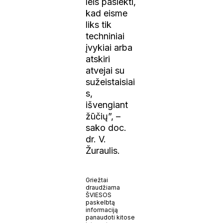
leis pasiekti,
kad eisme
liks tik
techniniai
įvykiai arba
atskiri
atvejai su
sužeistaisiai
s,
išvengiant
žūčių”, –
sako doc.
dr. V.
Žuraulis.
Griežtai
draudžiama
ŠVIESOS
paskelbtą
informaciją
panaudoti kitose