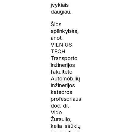
įvykiais
daugiau.
Šios
aplinkybės,
anot
VILNIUS
TECH
Transporto
inžinerijos
fakulteto
Automobilių
inžinerijos
katedros
profesoriaus
doc. dr.
Vido
Žuraulio,
kelia iššūkių