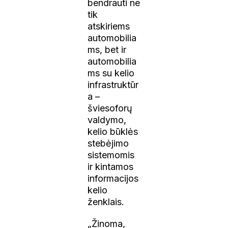
bendrauti ne
tik
atskiriems
automobilia
ms, bet ir
automobilia
ms su kelio
infrastruktūr
a –
šviesoforų
valdymo,
kelio būklės
stebėjimo
sistemomis
ir kintamos
informacijos
kelio
ženklais.
„Žinoma,