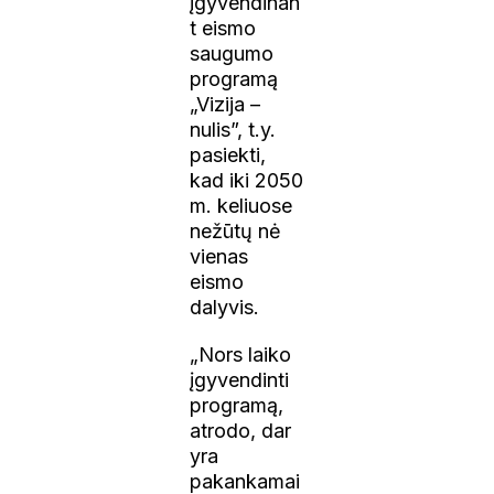
įgyvendinan
t eismo
saugumo
programą
„Vizija –
nulis”, t.y.
pasiekti,
kad iki 2050
m. keliuose
nežūtų nė
vienas
eismo
dalyvis.
„Nors laiko
įgyvendinti
programą,
atrodo, dar
yra
pakankamai