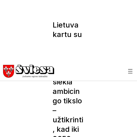
Lietuva
kartu su
kitomis
Europos
Sąjungo
s šalimis
siekia
ambicin
go tikslo
–
užtikrinti
, kad iki