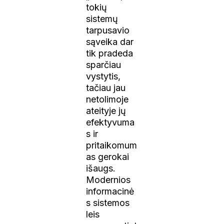
tokių
sistemų
tarpusavio
sąveika dar
tik pradeda
sparčiau
vystytis,
tačiau jau
netolimoje
ateityje jų
efektyvuma
s ir
pritaikomum
as gerokai
išaugs.
Modernios
informacinė
s sistemos
leis