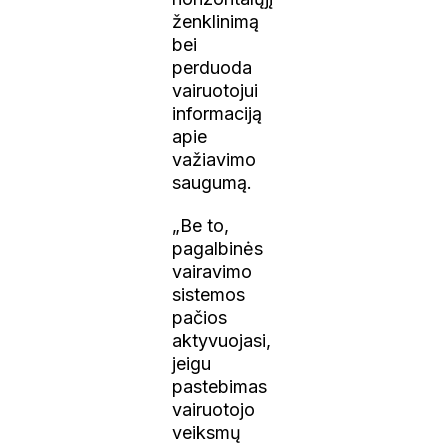
ženklinimą
bei
perduoda
vairuotojui
informaciją
apie
važiavimo
saugumą.
„Be to,
pagalbinės
vairavimo
sistemos
pačios
aktyvuojasi,
jeigu
pastebimas
vairuotojo
veiksmų