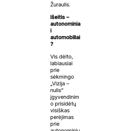
Žuraulis.
Išeitis –
autonominia
i
automobiliai
?
Vis dėlto,
labiausiai
prie
sėkmingo
„Vizija –
nulis”
įgyvendinim
o prisidėtų
visiškas
perėjimas
prie
autonominių