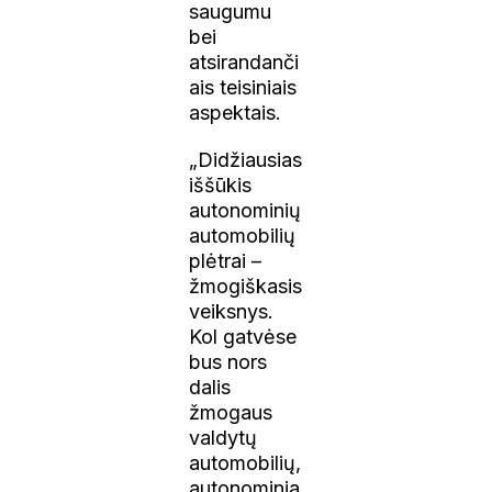
saugumu
bei
atsirandanči
ais teisiniais
aspektais.
„Didžiausias
iššūkis
autonominių
automobilių
plėtrai –
žmogiškasis
veiksnys.
Kol gatvėse
bus nors
dalis
žmogaus
valdytų
automobilių,
autonominia