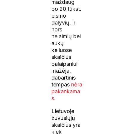
maždaug
po 20 tūkst.
eismo
dalyvių, ir
nors
nelaimių bei
aukų
keliuose
skaičius
palaipsniui
mažėja,
dabartinis
tempas
nėra
pakankama
s
.
Lietuvoje
žuvusiųjų
skaičius yra
kiek