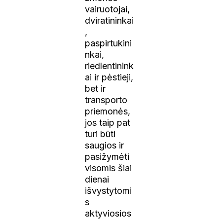
vairuotojai,
dviratininkai
,
paspirtukini
nkai,
riedlentinink
ai ir pėstieji,
bet ir
transporto
priemonės,
jos taip pat
turi būti
saugios ir
pasižymėti
visomis šiai
dienai
išvystytomi
s
aktyviosios