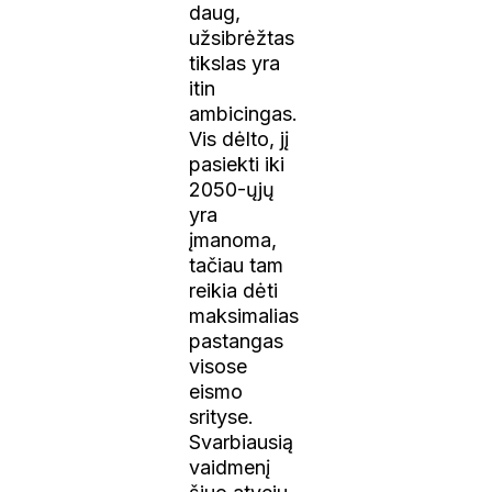
daug,
užsibrėžtas
tikslas yra
itin
ambicingas.
Vis dėlto, jį
pasiekti iki
2050-ųjų
yra
įmanoma,
tačiau tam
reikia dėti
maksimalias
pastangas
visose
eismo
srityse.
Svarbiausią
vaidmenį