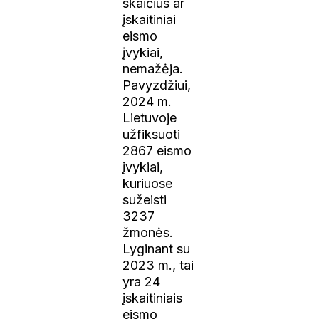
skaičius ar
įskaitiniai
eismo
įvykiai,
nemažėja.
Pavyzdžiui,
2024 m.
Lietuvoje
užfiksuoti
2867 eismo
įvykiai,
kuriuose
sužeisti
3237
žmonės.
Lyginant su
2023 m., tai
yra 24
įskaitiniais
eismo