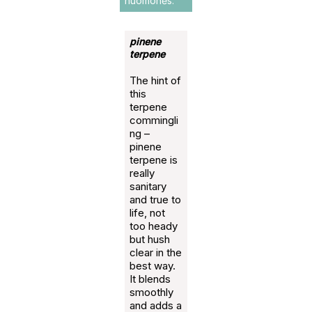
nuomonės.
pinene
terpene
The hint of
this
terpene
commingli
ng –
pinene
terpene is
really
sanitary
and true to
life, not
too heady
but hush
clear in the
best way.
It blends
smoothly
and adds a