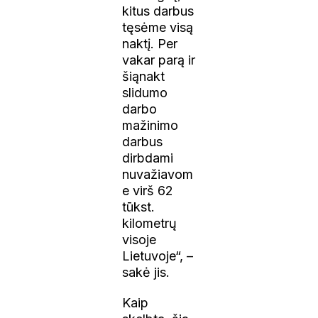
kitus darbus
tęsėme visą
naktį. Per
vakar parą ir
šiąnakt
slidumo
darbo
mažinimo
darbus
dirbdami
nuvažiavom
e virš 62
tūkst.
kilometrų
visoje
Lietuvoje“, –
sakė jis.
Kaip