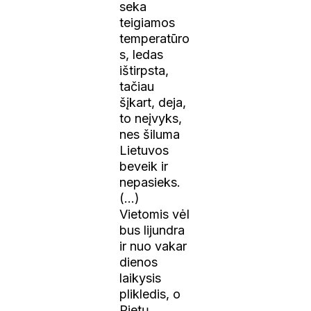
seka
teigiamos
temperatūro
s, ledas
ištirpsta,
tačiau
šįkart, deja,
to neįvyks,
nes šiluma
Lietuvos
beveik ir
nepasieks.
(…)
Vietomis vėl
bus lijundra
ir nuo vakar
dienos
laikysis
plikledis, o
Pietų