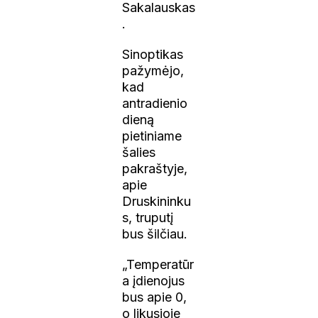
Sakalauskas
.
Sinoptikas
pažymėjo,
kad
antradienio
dieną
pietiniame
šalies
pakraštyje,
apie
Druskininku
s, truputį
bus šilčiau.
„Temperatūr
a įdienojus
bus apie 0,
o likusioje