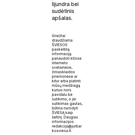
lijundra bei
sudėtinis
apšalas.
Griežtai
draudžiama
ŠVIESOS
paskelbtą
informaciją
panaudoti kitose
interneto
svetainėse,
žiniasklaidos
priemonėse ar
kitur arba platinti
mūsų medžiagą
kuriuo nors
pavidalu be
sutikimo, o jei
sutikimas gautas,
būtina nurodyti
ŠVIESĄ kaip
šaltinį. Daugiau
informacijos
redakcija@jurbar
kosviesa.lt.