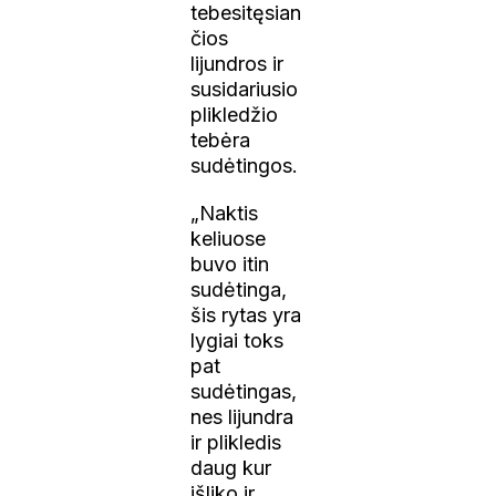
tebesitęsian
čios
lijundros ir
susidariusio
plikledžio
tebėra
sudėtingos.
„Naktis
keliuose
buvo itin
sudėtinga,
šis rytas yra
lygiai toks
pat
sudėtingas,
nes lijundra
ir plikledis
daug kur
išliko ir