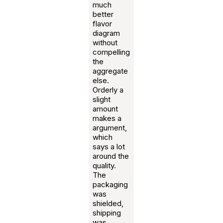
much
better
flavor
diagram
without
compelling
the
aggregate
else.
Orderly a
slight
amount
makes a
argument,
which
says a lot
around the
quality.
The
packaging
was
shielded,
shipping
was