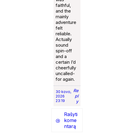
faithful,
and the
mainly
adventure
felt
reliable.
Actually
sound
spin-off
and a
certain I’d
cheerfully
uncalled-
for again.
Re
30 kovo,
pl
2026
23:19
y
Rašyti
kome
ntarą