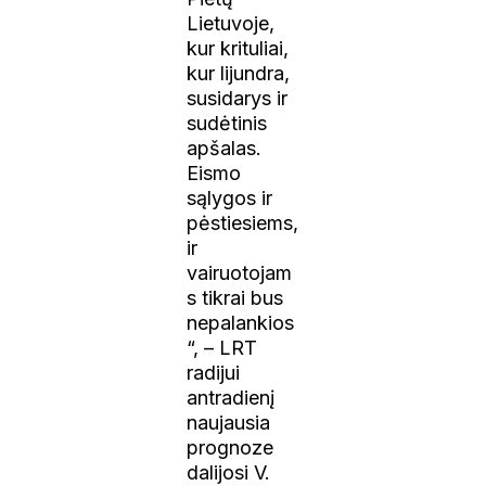
Lietuvoje,
kur krituliai,
kur lijundra,
susidarys ir
sudėtinis
apšalas.
Eismo
sąlygos ir
pėstiesiems,
ir
vairuotojam
s tikrai bus
nepalankios
“, – LRT
radijui
antradienį
naujausia
prognoze
dalijosi V.