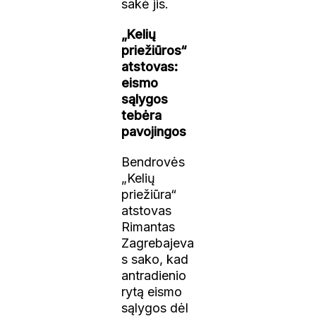
sakė jis.
„Kelių
priežiūros“
atstovas:
eismo
sąlygos
tebėra
pavojingos
Bendrovės
„Kelių
priežiūra“
atstovas
Rimantas
Zagrebajeva
s sako, kad
antradienio
rytą eismo
sąlygos dėl