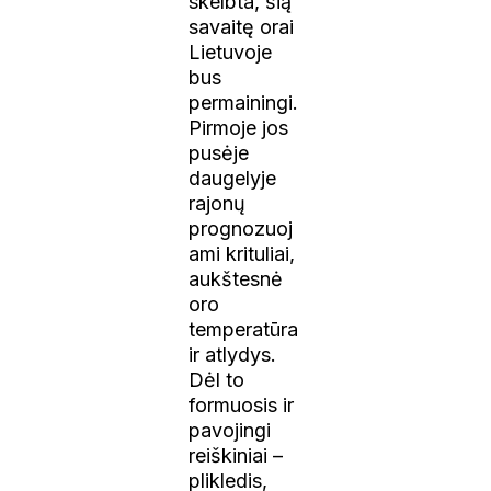
skelbta, šią
savaitę orai
Lietuvoje
bus
permainingi.
Pirmoje jos
pusėje
daugelyje
rajonų
prognozuoj
ami krituliai,
aukštesnė
oro
temperatūra
ir atlydys.
Dėl to
formuosis ir
pavojingi
reiškiniai –
plikledis,