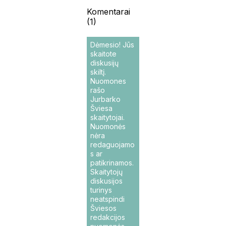
Komentarai
(1)
Dėmesio! Jūs
skaitote
diskusijų
skiltį.
Nuomones
rašo
Jurbarko
Šviesa
skaitytojai.
Nuomonės
nėra
redaguojamo
s ar
patikrinamos.
Skaitytojų
diskusijos
turinys
neatspindi
Šviesos
redakcijos