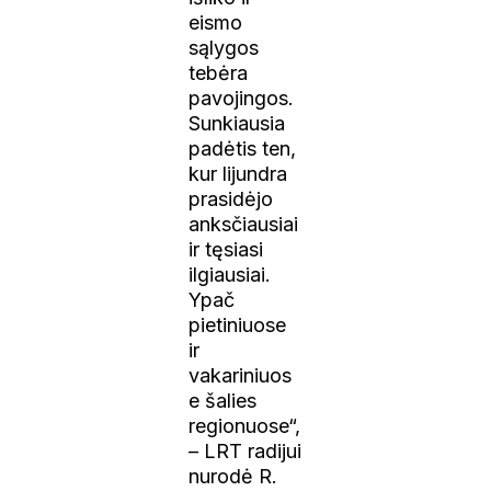
eismo
sąlygos
tebėra
pavojingos.
Sunkiausia
padėtis ten,
kur lijundra
prasidėjo
anksčiausiai
ir tęsiasi
ilgiausiai.
Ypač
pietiniuose
ir
vakariniuos
e šalies
regionuose“,
– LRT radijui
nurodė R.