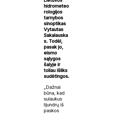
Lietuvos
hidrometeo
rologijos
tarnybos
sinoptikas
Vytautas
Sakalauska
s. Todėl,
pasak jo,
eismo
sąlygos
šalyje ir
toliau išliks
sudėtingos.
„Dažnai
būna, kad
sulaukus
lijundrų iš
paskos