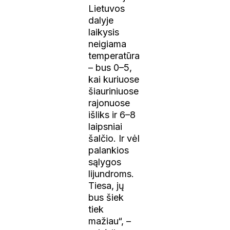
Lietuvos
dalyje
laikysis
neigiama
temperatūra
– bus 0–5,
kai kuriuose
šiauriniuose
rajonuose
išliks ir 6–8
laipsniai
šalčio. Ir vėl
palankios
sąlygos
lijundroms.
Tiesa, jų
bus šiek
tiek
mažiau“, –