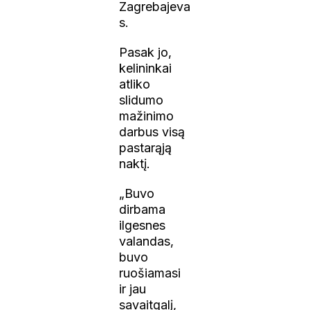
Zagrebajeva
s.
Pasak jo,
kelininkai
atliko
slidumo
mažinimo
darbus visą
pastarąją
naktį.
„Buvo
dirbama
ilgesnes
valandas,
buvo
ruošiamasi
ir jau
savaitgalį,