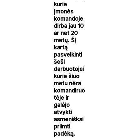
kurie
įmonės
komandoje
dirba jau 10
ar net 20
metų. Šį
kartą
pasveikinti
šeši
darbuotojai
kurie šiuo
metu nėra
komandiruo
tėje ir
galėjo
atvykti
asmeniškai
priimti
padėką.