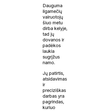
Dauguma
ilgamečių
vairuotojų
šiuo metu
dirba kelyje,
tad jų
dovanos ir
padėkos
laukia
sugrįžus
namo.
Jų patirtis,
atsidavimas
ir
preciziškas
darbas yra
pagrindas,
kuriuo