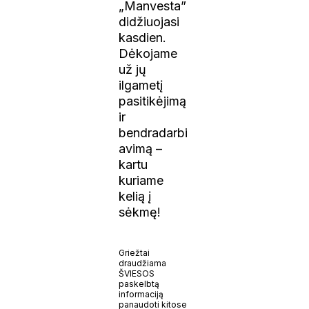
„Manvesta”
didžiuojasi
kasdien.
Dėkojame
už jų
ilgametį
pasitikėjimą
ir
bendradarbi
avimą –
kartu
kuriame
kelią į
sėkmę!
Griežtai
draudžiama
ŠVIESOS
paskelbtą
informaciją
panaudoti kitose