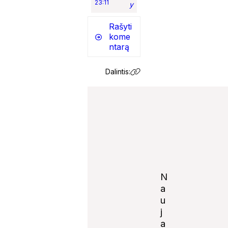
23:11
y
Rašyti
kome
ntarą
Dalintis:
N
a
u
j
Notify
a