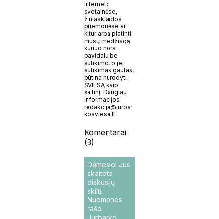
interneto
svetainėse,
žiniasklaidos
priemonėse ar
kitur arba platinti
mūsų medžiagą
kuriuo nors
pavidalu be
sutikimo, o jei
sutikimas gautas,
būtina nurodyti
ŠVIESĄ kaip
šaltinį. Daugiau
informacijos
redakcija@jurbar
kosviesa.lt.
Komentarai
(3)
Dėmesio! Jūs
skaitote
diskusijų
skiltį.
Nuomones
rašo
Jurbarko