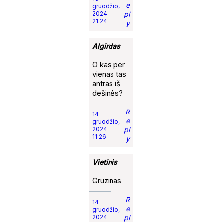
e
gruodžio,
2024
pl
21:24
y
Algirdas
O kas per
vienas tas
antras iš
dešinės?
R
14
e
gruodžio,
2024
pl
11:26
y
Vietinis
Gruzinas
R
14
e
gruodžio,
2024
pl