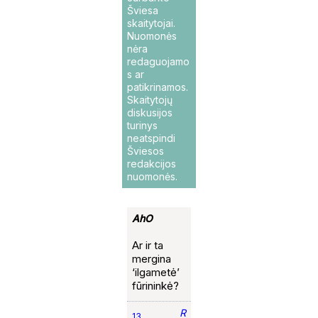
Šviesa
skaitytojai.
Nuomonės
nėra
redaguojamo
s ar
patikrinamos.
Skaitytojų
diskusijos
turinys
neatspindi
Šviesos
redakcijos
nuomonės.
AhO
Ar ir ta
mergina
‘ilgametė’
fūrininkė?
R
13