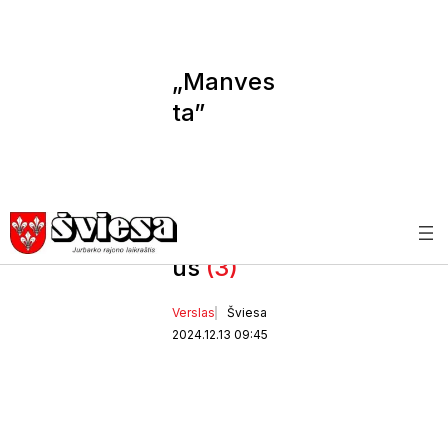
„Manves
ta”
pagerbė
ilgameči
us
vairuotoj
us
(3)
Verslas
Šviesa
2024.12.13 09:45