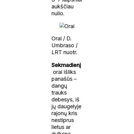
aukščiau
nulio.
Orai / D.
Umbraso /
LRT nuotr.
Sekmadienį
orai išliks
panašūs –
dangų
trauks
debesys, iš
jų daugelyje
rajonų kris
nestiprus
lietus ar
dulksna,