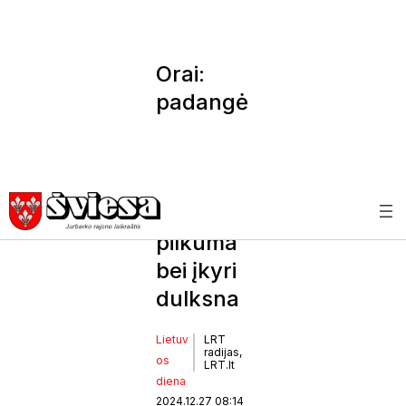
Orai:
padangė
je ir
toliau
dominuo
s
pilkuma
bei įkyri
dulksna
Lietuv
LRT
radijas,
os
LRT.lt
diena
2024.12.27 08:14