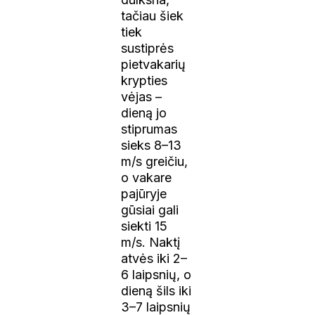
tačiau šiek
tiek
sustiprės
pietvakarių
krypties
vėjas –
dieną jo
stiprumas
sieks 8–13
m/s greičiu,
o vakare
pajūryje
gūsiai gali
siekti 15
m/s. Naktį
atvės iki 2–
6 laipsnių, o
dieną šils iki
3–7 laipsnių