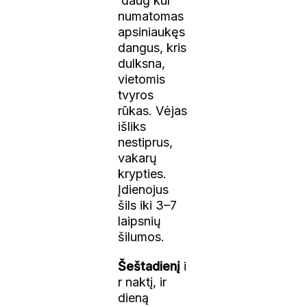
daug kur
numatomas
apsiniaukęs
dangus, kris
dulksna,
vietomis
tvyros
rūkas. Vėjas
išliks
nestiprus,
vakarų
krypties.
Įdienojus
šils iki 3–7
laipsnių
šilumos.
Šeštadienį
i
r naktį, ir
dieną