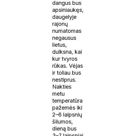
dangus bus
apsiniaukęs,
daugelyje
rajonų
numatomas
negausus
lietus,
dulksna, kai
kur tvyros
rūkas. Vėjas
ir toliau bus
nestiprus.
Nakties
metu
temperatūra
pažemės iki
2–6 laipsnių
šilumos,
dieną bus
3–7 laipsniai