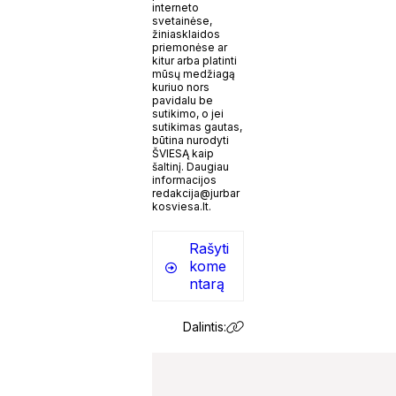
interneto
svetainėse,
žiniasklaidos
priemonėse ar
kitur arba platinti
mūsų medžiagą
kuriuo nors
pavidalu be
sutikimo, o jei
sutikimas gautas,
būtina nurodyti
ŠVIESĄ kaip
šaltinį. Daugiau
informacijos
redakcija@jurbar
kosviesa.lt.
Rašyti
kome
ntarą
Dalintis: