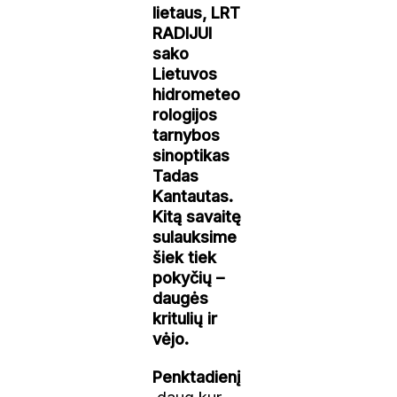
lietaus, LRT
RADIJUI
sako
Lietuvos
hidrometeo
rologijos
tarnybos
sinoptikas
Tadas
Kantautas.
Kitą savaitę
sulauksime
šiek tiek
pokyčių –
daugės
kritulių ir
vėjo.
Penktadienį