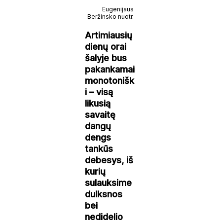
Eugenijaus
Beržinsko nuotr.
Artimiausių
dienų orai
šalyje bus
pakankamai
monotonišk
i – visą
likusią
savaitę
dangų
dengs
tankūs
debesys, iš
kurių
sulauksime
dulksnos
bei
nedidelio