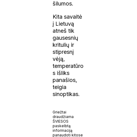
šilumos.
Kita savaitė
į Lietuvą
atneš tik
gausesnių
kritulių ir
stipresnį
vėją,
temperatūro
s išliks
panašios,
teigia
sinoptikas.
Griežtai
draudžiama
ŠVIESOS
paskelbtą
informaciją
panaudoti kitose