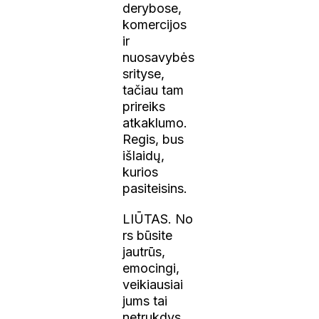
derybose,
komercijos
ir
nuosavybės
srityse,
tačiau tam
prireiks
atkaklumo.
Regis, bus
išlaidų,
kurios
pasiteisins.
LIŪTAS. No
rs būsite
jautrūs,
emocingi,
veikiausiai
jums tai
netrukdys