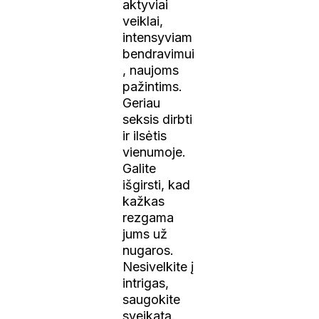
aktyviai
veiklai,
intensyviam
bendravimui
, naujoms
pažintims.
Geriau
seksis dirbti
ir ilsėtis
vienumoje.
Galite
išgirsti, kad
kažkas
rezgama
jums už
nugaros.
Nesivelkite į
intrigas,
saugokite
sveikatą.