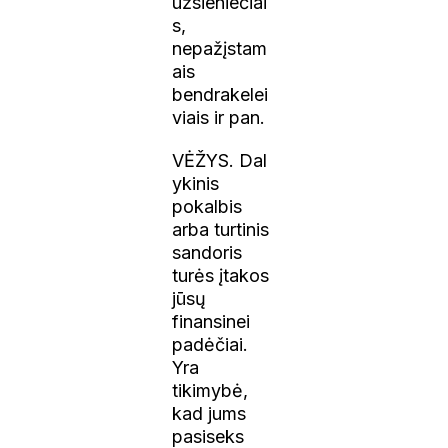
užsieniečiai
s,
nepažįstam
ais
bendrakelei
viais ir pan.
VĖŽYS. Dal
ykinis
pokalbis
arba turtinis
sandoris
turės įtakos
jūsų
finansinei
padėčiai.
Yra
tikimybė,
kad jums
pasiseks