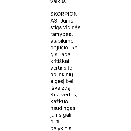
vaikus.
SKORPION
AS. Jums
stigs vidinės
ramybės,
stabilumo
pojūčio. Re
gis, labai
kritiškai
vertinsite
aplinkinių
elgesį bei
išvaizdą.
Kita vertus,
kažkuo
naudingas
jums gali
būti
dalykinis