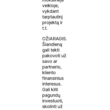
veikloje,
vykdant
tarptautinį
projektą ir
t.t.
OŽIARAGIS.
Šiandieną
gali tekti
pakovoti už
savo ar
partnerio,
kliento
finansinius
interesus.
Gali kilti
pagundų
investuoti,
skolinti už