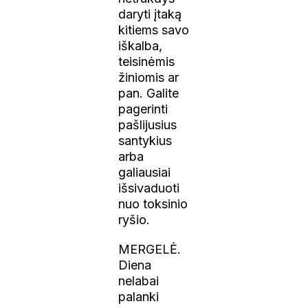
daryti įtaką
kitiems savo
iškalba,
teisinėmis
žiniomis ar
pan. Galite
pagerinti
pašlijusius
santykius
arba
galiausiai
išsivaduoti
nuo toksinio
ryšio.
MERGELĖ.
Diena
nelabai
palanki