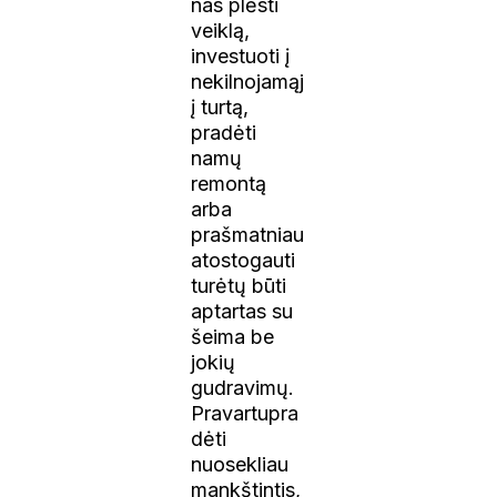
nas plėsti
veiklą,
investuoti į
nekilnojamąj
į turtą,
pradėti
namų
remontą
arba
prašmatniau
atostogauti
turėtų būti
aptartas su
šeima be
jokių
gudravimų.
Pravartupra
dėti
nuosekliau
mankštintis,