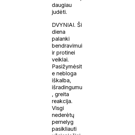
daugiau
judėti.
DVYNIAI. Ši
diena
palanki
bendravimui
ir protinei
veiklai.
Pasižymėsit
e nebloga
iškalba,
išradingumu
, greita
reakcija.
Visgi
nederėtų
pernelyg
pasikliauti