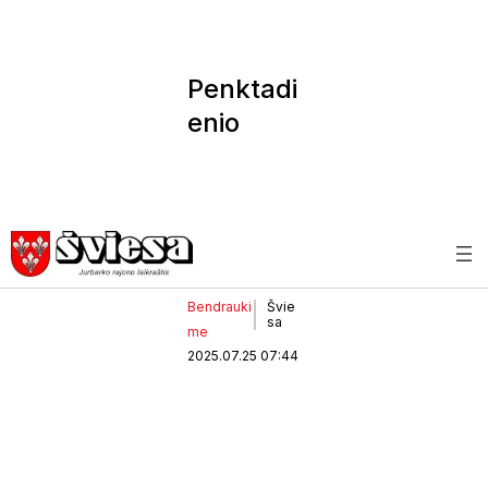
Penktadi
enio
astrologi
nė
prognoz
ė
Bendrauki
Švie
sa
me
2025.07.25 07:44