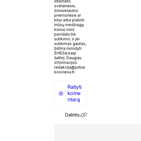
interneto
svetainėse,
žiniasklaidos
priemonėse ar
kitur arba platinti
mūsų medžiagą
kuriuo nors
pavidalu be
sutikimo, o jei
sutikimas gautas,
būtina nurodyti
ŠVIESĄ kaip
šaltinį. Daugiau
informacijos
redakcija@jurbar
kosviesa.lt.
Rašyti
kome
ntarą
Dalintis: