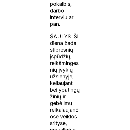
pokalbis,
darbo
interviu ar
pan.
ŠAULYS. Ši
diena žada
stipresnių
įspūdžių,
reikšminges
nių įvykių
užsienyje,
keliaujant
bei ypatingų
žinių ir
gebėjimų
reikalaujanči
ose veiklos
srityse,
mokslinėje