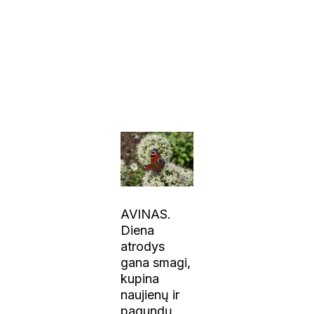
AVINAS.
Diena
atrodys
gana smagi,
kupina
naujienų ir
pagundų.