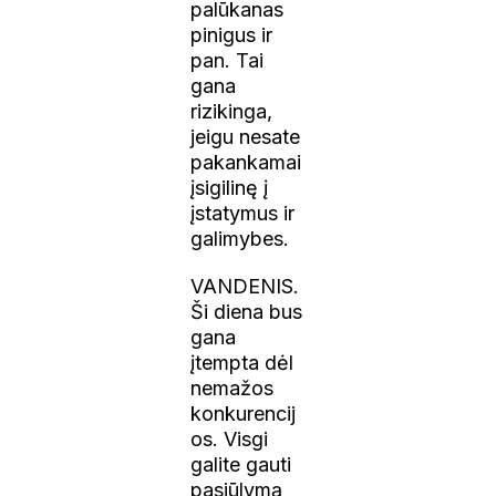
palūkanas
pinigus ir
pan. Tai
gana
rizikinga,
jeigu nesate
pakankamai
įsigilinę į
įstatymus ir
galimybes.
VANDENIS.
Ši diena bus
gana
įtempta dėl
nemažos
konkurencij
os. Visgi
galite gauti
pasiūlymą