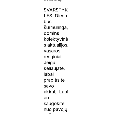
SVARSTYK
LĖS. Diena
bus
šurmulinga,
domins
kolektyvinė
s aktualijos,
vasaros
renginiai.
Jeigu
keliaujate,
labai
praplėsite
savo
akiratį. Labi
au
saugokite
nuo pavojų