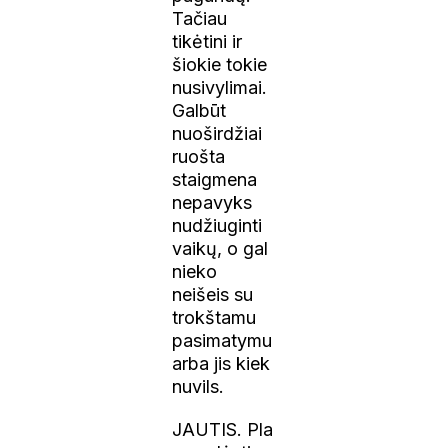
Tačiau
tikėtini ir
šiokie tokie
nusivylimai.
Galbūt
nuoširdžiai
ruošta
staigmena
nepavyks
nudžiuginti
vaikų, o gal
nieko
neišeis su
trokštamu
pasimatymu
arba jis kiek
nuvils.
JAUTIS. Pla