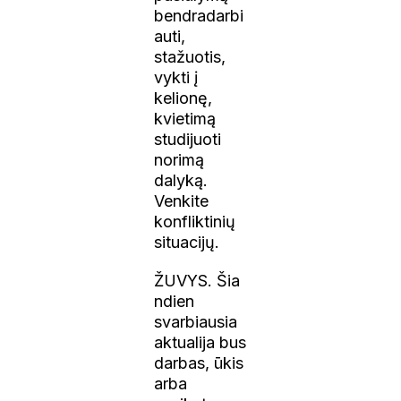
bendradarbi
auti,
stažuotis,
vykti į
kelionę,
kvietimą
studijuoti
norimą
dalyką.
Venkite
konfliktinių
situacijų.
ŽUVYS. Šia
ndien
svarbiausia
aktualija bus
darbas, ūkis
arba