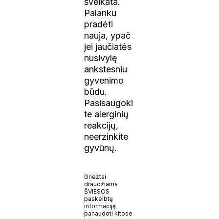
sveikata.
Palanku
pradėti
nauja, ypač
jei jaučiatės
nusivylę
ankstesniu
gyvenimo
būdu.
Pasisaugoki
te alerginių
reakcijų,
neerzinkite
gyvūnų.
Griežtai
draudžiama
ŠVIESOS
paskelbtą
informaciją
panaudoti kitose