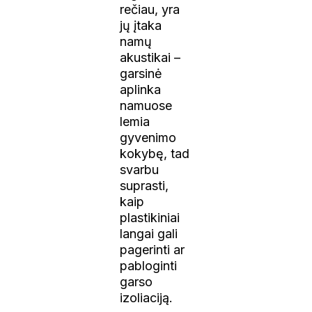
rečiau, yra
jų įtaka
namų
akustikai –
garsinė
aplinka
namuose
lemia
gyvenimo
kokybę, tad
svarbu
suprasti,
kaip
plastikiniai
langai gali
pagerinti ar
pabloginti
garso
izoliaciją.