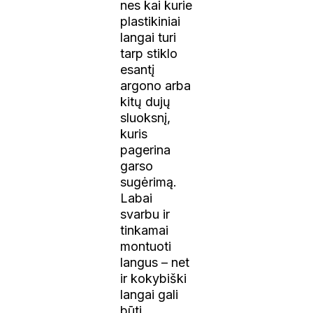
nes kai kurie
plastikiniai
langai turi
tarp stiklo
esantį
argono arba
kitų dujų
sluoksnį,
kuris
pagerina
garso
sugėrimą.
Labai
svarbu ir
tinkamai
montuoti
langus – net
ir kokybiški
langai gali
būti