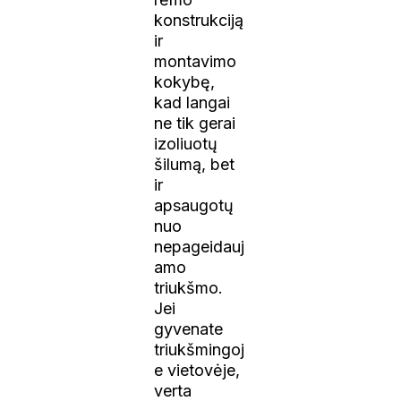
konstrukciją
ir
montavimo
kokybę,
kad langai
ne tik gerai
izoliuotų
šilumą, bet
ir
apsaugotų
nuo
nepageidauj
amo
triukšmo.
Jei
gyvenate
triukšmingoj
e vietovėje,
verta