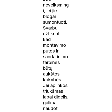
neveiksming
i, jei jie
blogai
sumontuoti.
Svarbu
užtikrinti,
kad
montavimo
putos ir
sandarinimo
tarpinės
būtų
aukštos
kokybės.
Jei aplinkos
triukšmas
labai didelis,
galima
naudoti