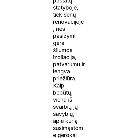
pastatų
statyboje,
tiek senų
renovacijoje
, nes
pasižymi
gera
šilumos
izoliacija,
patvarumu ir
lengva
priežiūra.
Kaip
bebūtų,
viena iš
svarbių jų
savybių,
apie kurią
susimąstom
e gerokai