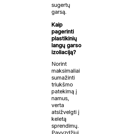
sugertų
garsą.
Kaip
pagerinti
plastikinių
langų garso
izoliaciją?
Norint
maksimaliai
sumažinti
triukšmo
patekimą į
namus,
verta
atsižvelgti į
keletą
sprendimų.
Pavyzdžiui,