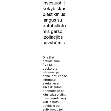
investuoti į
kokybiškus
plastikinius
langus su
patobulinto
mis garso
izoliacijos
savybėmis.
Griežtai
draudžiama
ŠVIESOS
paskelbtą
informaciją
panaudoti kitose
interneto
svetainėse,
žiniasklaidos
priemonėse ar
kitur arba platinti
mūsų medžiagą
kuriuo nors
pavidalu be
sutikimo, o jei