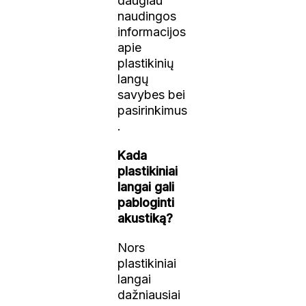
daugiau
naudingos
informacijos
apie
plastikinių
langų
savybes bei
pasirinkimus
.
Kada
plastikiniai
langai gali
pabloginti
akustiką?
Nors
plastikiniai
langai
dažniausiai