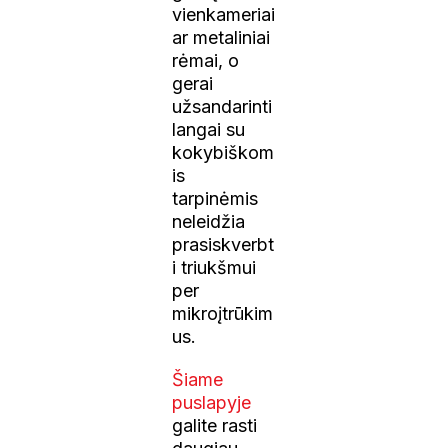
vienkameriai
ar metaliniai
rėmai, o
gerai
užsandarinti
langai su
kokybiškom
is
tarpinėmis
neleidžia
prasiskverbt
i triukšmui
per
mikroįtrūkim
us.
Šiame
puslapyje
galite rasti