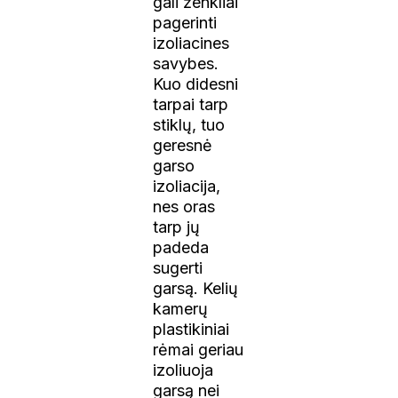
gali ženkliai
pagerinti
izoliacines
savybes.
Kuo didesni
tarpai tarp
stiklų, tuo
geresnė
garso
izoliacija,
nes oras
tarp jų
padeda
sugerti
garsą. Kelių
kamerų
plastikiniai
rėmai geriau
izoliuoja
garsą nei