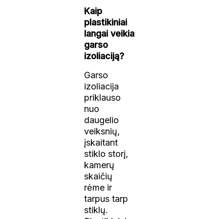
Kaip
plastikiniai
langai veikia
garso
izoliaciją?
Garso
izoliacija
priklauso
nuo
daugelio
veiksnių,
įskaitant
stiklo storį,
kamerų
skaičių
rėme ir
tarpus tarp
stiklų.