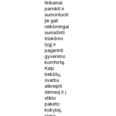
tinkamai
parinkti ir
sumontuoti
jie gali
reikšmingai
sumažinti
triukšmo
lygį ir
pagerinti
gyvenimo
komfortą.
Kaip
bebūtų,
svarbu
atkreipti
dėmesį ir į
stiklo
paketo
kokybę,
rėmo