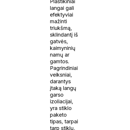
Plastikiniai
langai gali
efektyviai
mažinti
triukšmą,
sklindantį iš
gatvės,
kaimyninių
namų ar
gamtos.
Pagrindiniai
veiksniai,
darantys
įtaką langų
garso
izoliacijai,
yra stiklo
paketo
tipas, tarpai
tarp stiklų,