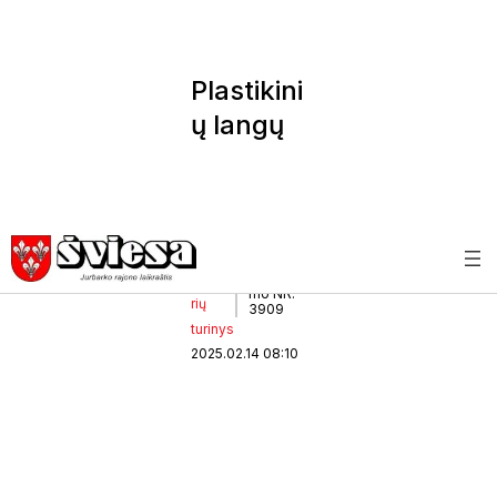
Plastikini
ų langų
įtaka
namų
akustikai
Partne
Užsaky
mo NR.
rių
3909
turinys
2025.02.14 08:10