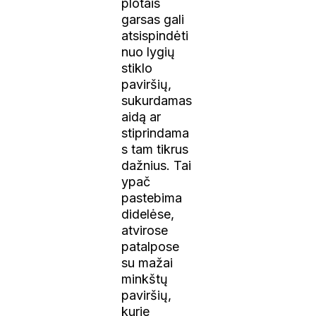
plotais
garsas gali
atsispindėti
nuo lygių
stiklo
paviršių,
sukurdamas
aidą ar
stiprindama
s tam tikrus
dažnius. Tai
ypač
pastebima
didelėse,
atvirose
patalpose
su mažai
minkštų
paviršių,
kurie