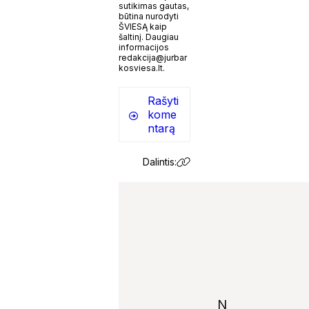
sutikimas gautas,
būtina nurodyti
ŠVIESĄ kaip
šaltinį. Daugiau
informacijos
redakcija@jurbar
kosviesa.lt.
Rašyti
kome
ntarą
Dalintis:
N