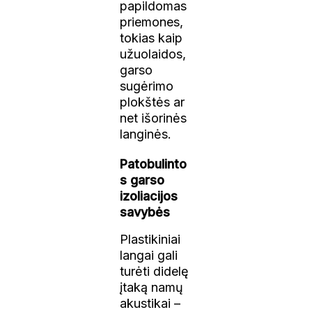
papildomas
priemones,
tokias kaip
užuolaidos,
garso
sugėrimo
plokštės ar
net išorinės
langinės.
Patobulinto
s garso
izoliacijos
savybės
Plastikiniai
langai gali
turėti didelę
įtaką namų
akustikai –