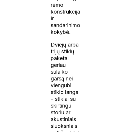
rėmo
konstrukcija
ir
sandarinimo
kokybė.
Dviejų arba
trijų stiklų
paketai
geriau
sulaiko
garsą nei
viengubi
stiklo langai
– stiklai su
skirtingu
storiu ar
akustiniais
sluoksniais