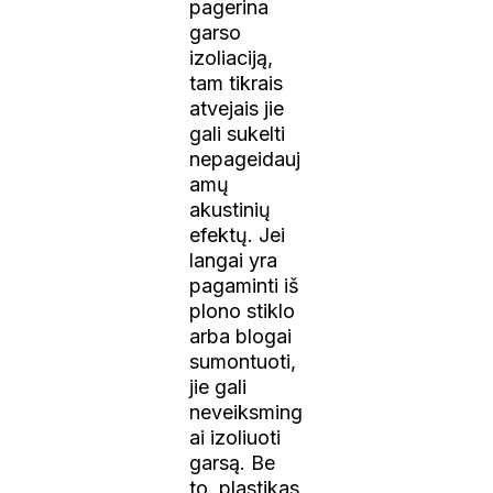
pagerina
garso
izoliaciją,
tam tikrais
atvejais jie
gali sukelti
nepageidauj
amų
akustinių
efektų. Jei
langai yra
pagaminti iš
plono stiklo
arba blogai
sumontuoti,
jie gali
neveiksming
ai izoliuoti
garsą. Be
to, plastikas