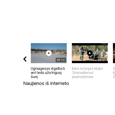
00:12
03:27
Ugniagesys išgelbsti
Karo istorijos klubo
5
ant ledo užstrigusį
'Grenadierius'
K
šunį
pasirodymas
Ž
Naujienos iš interneto