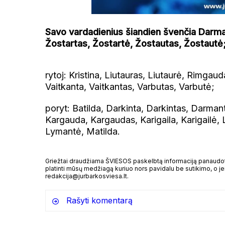
Savo vardadienius šiandien švenčia Darmant
Žostartas, Žostartė, Žostautas, Žostautė
rytoj: Kristina, Liutauras, Liutaurė, Rimgauda
Vaitkanta, Vaitkantas, Varbutas, Varbutė;
poryt: Batilda, Darkinta, Darkintas, Darman
Kargauda, Kargaudas, Karigaila, Karigailė
Lymantė, Matilda.
Griežtai draudžiama ŠVIESOS paskelbtą informaciją panaudoti 
platinti mūsų medžiagą kuriuo nors pavidalu be sutikimo, o jei
redakcija@jurbarkosviesa.lt.
Rašyti komentarą