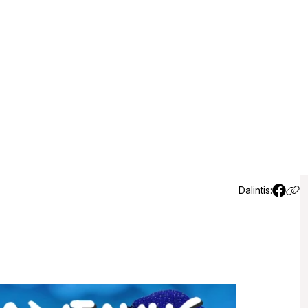
švenčia
Dalintis: