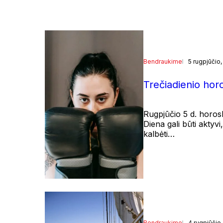
Bendraukime
5 rugpjūčio
Trečiadienio ho
Rugpjūčio 5 d. horos
Diena gali būti aktyvi,
kalbėti…
Bendraukime
4 rugpjūčio