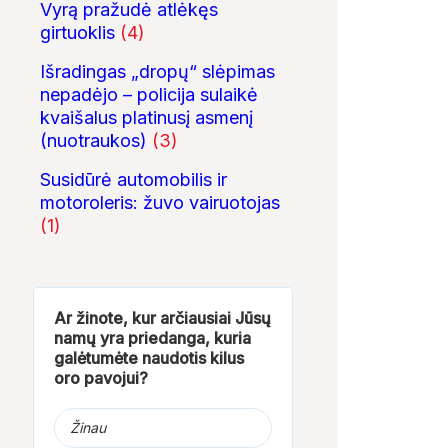
Vyrą pražudė atlėkęs
girtuoklis
(4)
Išradingas „dropų“ slėpimas
nepadėjo – policija sulaikė
kvaišalus platinusį asmenį
(nuotraukos)
(3)
Susidūrė automobilis ir
motoroleris: žuvo vairuotojas
(1)
Ar žinote, kur arčiausiai Jūsų
namų yra priedanga, kuria
galėtumėte naudotis kilus
oro pavojui?
Žinau