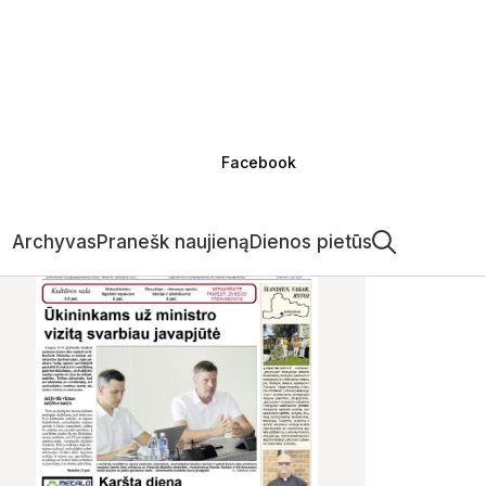
Facebook
Archyvas
Pranešk naujieną
Dienos pietūs