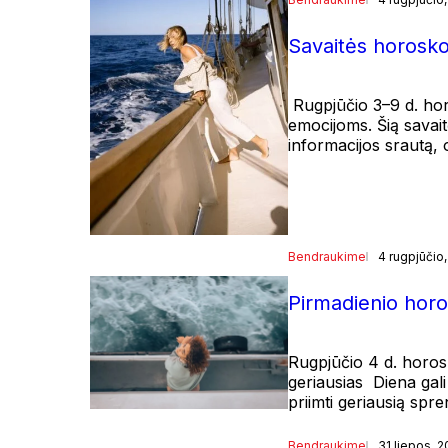
Savaitės horosk
Rugpjūčio 3–9 d. horo
emocijoms. Šią savait
informacijos srautą,
Bendraukime
4 rugpjūčio
Pirmadienio hor
Rugpjūčio 4 d. horos
geriausias Diena gali
priimti geriausią spr
Bendraukime
31 liepos, 