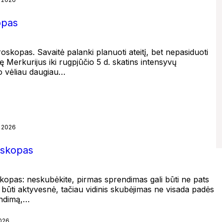
opas
skopas. Savaitė palanki planuoti ateitį, bet nepasiduoti
ę Merkurijus iki rugpjūčio 5 d. skatins intensyvų
 o vėliau daugiau…
, 2026
oskopas
kopas: neskubėkite, pirmas sprendimas gali būti ne pats
 būti aktyvesnė, tačiau vidinis skubėjimas ne visada padės
endimą,…
2026