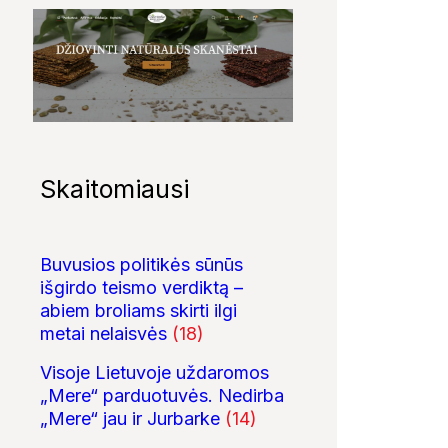
Skaitomiausi
03:54
00:08
Buvusios politikės sūnūs
Gaisras įmonėje
Narkotikų platintojo
Bezos secrets 
„Jurbarkų mėsa“
sulaikymas Jurbarke
išgirdo teismo verdiktą –
abiem broliams skirti ilgi
metai nelaisvės
(18)
Visoje Lietuvoje uždaromos
„Mere“ parduotuvės. Nedirba
„Mere“ jau ir Jurbarke
(14)