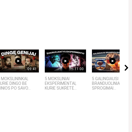
09:41
11:00
09:20
 MOKSLININKAI,
5 MOKSLINIAI
5 GALINGIAUSI
URIE DINGO BE
EKSPERIMENTAI,
BRANDUOLINIAI
INIOS PO SAVO...
KURIE SUKRĖTĖ...
SPROGIMAI...