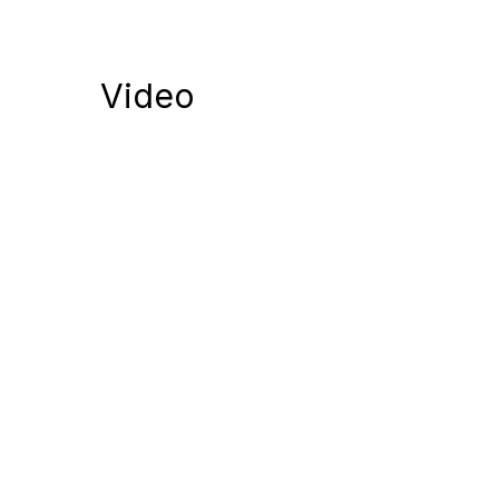
Video
Notify me of follow-up comments by
Notify me of new posts by email.
Komentuodami esate atsakingi už išsakytas mintis. 
nekurstyti neapykantos ir susipriešinimo.