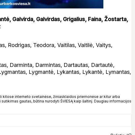
ė, Galvirda, Galvirdas, Grigalius, Faina, Žostarta,
;
s, Rodrigas, Teodora, Vaitilas, Vaitilė, Vaitys,
tas, Darminta, Darmintas, Dartautas, Dartautė,
, Lygmantas, Lygmantė, Lykantas, Lykantė, Lymantas,
kitose interneto svetainėse, žiniasklaidos priemonėse ar kitur arba
 sutikimas gautas, būtina nurodyti ŠVIESĄ kaip šaltinį. Daugiau informacijos