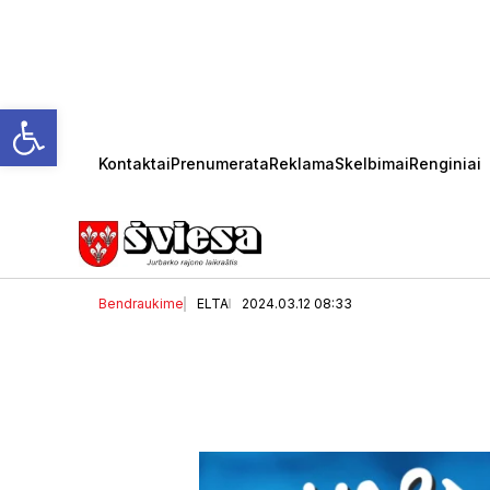
Open toolbar
Kontaktai
Prenumerata
Reklama
Skelbimai
Renginiai
Vardadienius šiandien 
Bendraukime
ELTA
2024.03.12 08:33