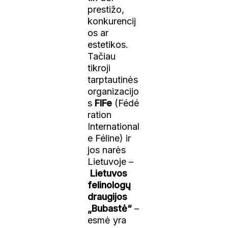
prestižo,
konkurencij
os ar
estetikos.
Tačiau
tikroji
tarptautinės
organizacijo
s
FIFe
(Fédé
ration
International
e Féline) ir
jos narės
Lietuvoje –
Lietuvos
felinologų
draugijos
„Bubastė“
–
esmė yra