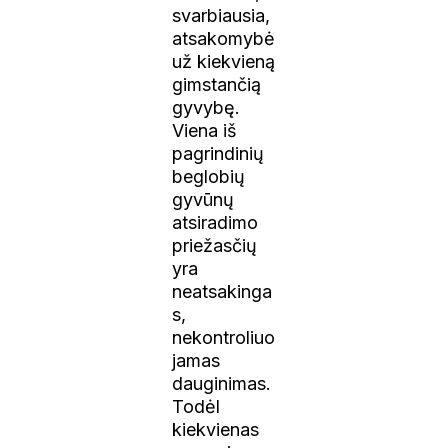
svarbiausia,
atsakomybė
už kiekvieną
gimstančią
gyvybę.
Viena iš
pagrindinių
beglobių
gyvūnų
atsiradimo
priežasčių
yra
neatsakinga
s,
nekontroliuo
jamas
dauginimas.
Todėl
kiekvienas