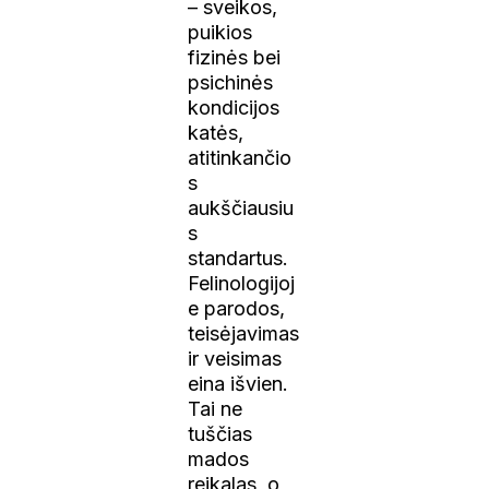
– sveikos,
puikios
fizinės bei
psichinės
kondicijos
katės,
atitinkančio
s
aukščiausiu
s
standartus.
Felinologijoj
e parodos,
teisėjavimas
ir veisimas
eina išvien.
Tai ne
tuščias
mados
reikalas, o