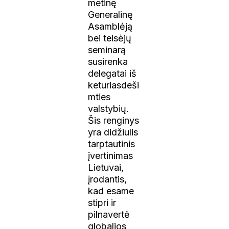
metinę
Generalinę
Asamblėją
bei teisėjų
seminarą
susirenka
delegatai iš
keturiasdeši
mties
valstybių.
Šis renginys
yra didžiulis
tarptautinis
įvertinimas
Lietuvai,
įrodantis,
kad esame
stipri ir
pilnavertė
globalios