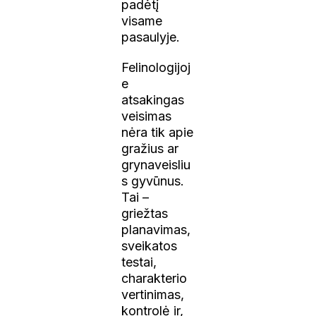
padėtį
visame
pasaulyje.
Felinologijoj
e
atsakingas
veisimas
nėra tik apie
gražius ar
grynaveisliu
s gyvūnus.
Tai –
griežtas
planavimas,
sveikatos
testai,
charakterio
vertinimas,
kontrolė ir,