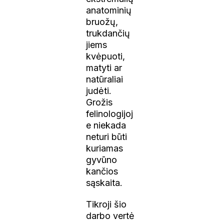
anatominių
bruožų,
trukdančių
jiems
kvėpuoti,
matyti ar
natūraliai
judėti.
Grožis
felinologijoj
e niekada
neturi būti
kuriamas
gyvūno
kančios
sąskaita.
Tikroji šio
darbo vertė