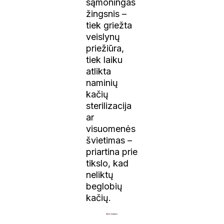
sąmoningas
žingsnis –
tiek griežta
veislynų
priežiūra,
tiek laiku
atlikta
naminių
kačių
sterilizacija
ar
visuomenės
švietimas –
priartina prie
tikslo, kad
neliktų
beglobių
kačių.