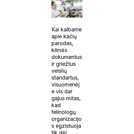
Kai kalbame
apie kačių
parodas,
kilmės
dokumentus
ir griežtus
veislių
standartus,
visuomenėj
e vis dar
gajus mitas,
kad
felinologų
organizacijo
s egzistuoja
tik dėl