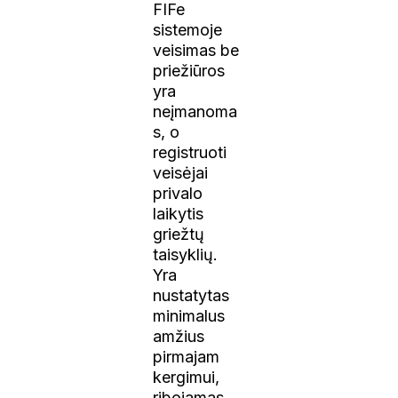
FIFe
sistemoje
veisimas be
priežiūros
yra
neįmanoma
s, o
registruoti
veisėjai
privalo
laikytis
griežtų
taisyklių.
Yra
nustatytas
minimalus
amžius
pirmajam
kergimui,
ribojamas