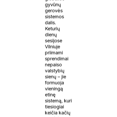
gyvūnų
gerovės
sistemos
dalis.
Keturių
dienų
sesijose
Vilniuje
priimami
sprendimai
nepaiso
valstybių
sienų – jie
formuoja
vieningą
etinę
sistemą, kuri
tiesiogiai
keičia kačių