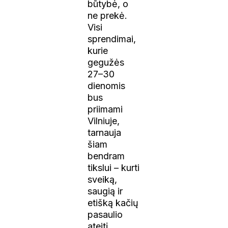
būtybė, o
ne prekė.
Visi
sprendimai,
kurie
gegužės
27–30
dienomis
bus
priimami
Vilniuje,
tarnauja
šiam
bendram
tikslui – kurti
sveiką,
saugią ir
etišką kačių
pasaulio
ateitį.