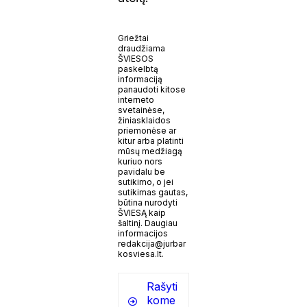
Griežtai
draudžiama
ŠVIESOS
paskelbtą
informaciją
panaudoti kitose
interneto
svetainėse,
žiniasklaidos
priemonėse ar
kitur arba platinti
mūsų medžiagą
kuriuo nors
pavidalu be
sutikimo, o jei
sutikimas gautas,
būtina nurodyti
ŠVIESĄ kaip
šaltinį. Daugiau
informacijos
redakcija@jurbar
kosviesa.lt.
Rašyti
kome