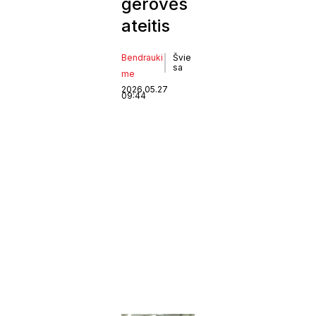
gerovės
ateitis
Bendrauki
Švie
sa
me
2026.05.27
09:44