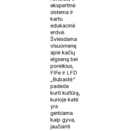
ekspertinė
sistema ir
kartu
edukacinė
erdvė.
Šviesdama
visuomenę
apie kačių
elgseną bei
poreikius,
FIFe ir LFD
„Bubastė“
padeda
kurti kultūrą,
kurioje katė
yra
gerbiama
kaip gyva,
jaučianti