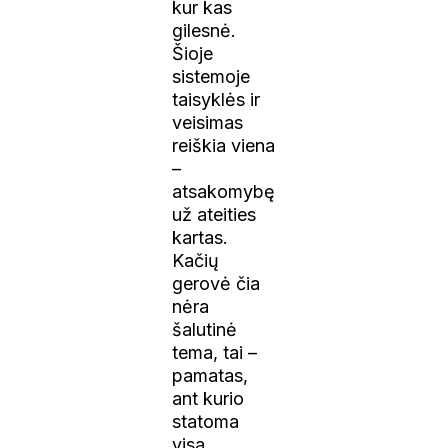
kur kas
gilesnė.
Šioje
sistemoje
taisyklės ir
veisimas
reiškia viena
–
atsakomybę
už ateities
kartas.
Kačių
gerovė čia
nėra
šalutinė
tema, tai –
pamatas,
ant kurio
statoma
visa