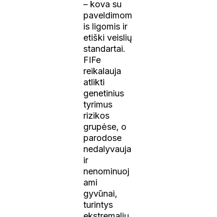
– kova su
paveldimom
is ligomis ir
etiški veislių
standartai.
FIFe
reikalauja
atlikti
genetinius
tyrimus
rizikos
grupėse, o
parodose
nedalyvauja
ir
nenominuoj
ami
gyvūnai,
turintys
ekstremalių