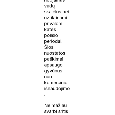
vadų
skaičius bei
užtikrinami
privalomi
katės
poilsio
periodai.
Šios
nuostatos
patikimai
apsaugo
gyvūnus
nuo
komercinio
išnaudojimo
.
Ne mažiau
svarbi sritis