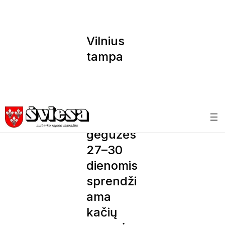
Vilnius
tampa
pasaulio
felinologi
jos
sostine:
gegužės
27–30
dienomis
sprendži
ama
kačių