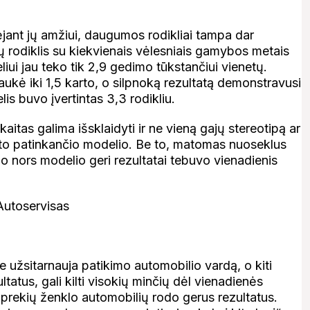
jant jų amžiui, daugumos rodikliai tampa dar
 rodiklis su kiekvienais vėlesniais gamybos metais
ui jau teko tik 2,9 gedimo tūkstančiui vienetų.
aukė iki 1,5 karto, o silpnoką rezultatą demonstravusi
is buvo įvertintas 3,3 rodikliu.
aitas galima išsklaidyti ir ne vieną gajų stereotipą ar
kito patinkančio modelio. Be to, matomas nuoseklus
io nors modelio geri rezultatai tebuvo vienadienis
 užsitarnauja patikimo automobilio vardą, o kiti
tatus, gali kilti visokių minčių dėl vienadienės
 prekių ženklo automobilių rodo gerus rezultatus.