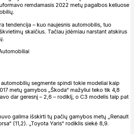
gą suformavo remdamasis 2022 metų pagalbos keliuose
bilių.
a tendencija – kuo naujesnis automobilis, tuo
kvietimų skaičius. Tačiau įdėmiau narstant atskirus
ų.
 automobilių segmente spindi tokie modeliai kaip
2017 metų gamybos „Škoda“ mažyliui teko tik 4,8
vo dar geresnį – 2,6 – rodiklį, o C3 modelis taip pat
buvo galima išskirti tų pačių gamybos metų „Renault
rsa“ (11,2). „Toyota Yaris“ rodiklis siekė 8,9.