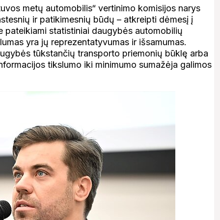
uvos metų automobilis“ vertinimo komisijos narys
tesnių ir patikimesnių būdų – atkreipti dėmesį į
e pateikiami statistiniai daugybės automobilių
ivalumas yra jų reprezentatyvumas ir išsamumas.
augybės tūkstančių transporto priemonių būklę arba
informacijos tikslumo iki minimumo sumažėja galimos