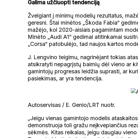
Galima užčiuopti tendenciją
Žvelgiant į minimų modelių rezultatus, mažė
geresni. Štai minėtos „Škoda Fabia“ gedimų
mažėjo, kol 2020-aisiais pagamintam modeli
Minėto „Audi A1“ gedimai atitinkamai susitr
„Corsa“ patobulėjo, tad naujos kartos model
J. Lengvino teigimu, nagrinėjant tokias atask
atsikratyti nepagrįstų baimių dėl vieno ar 
gamintojų progresas leidžia suprasti, ar kur
pasiekimas, ar yra tendencija.
Autoservisas / E. Genio/LRT nuotr.
„Jeigu vienas gamintojo modelis ataskaitose
demonstruoja toli gražu neįkvepiančius rezul
sėkmės. Kitas reikalas, jeigu daugiau vieno