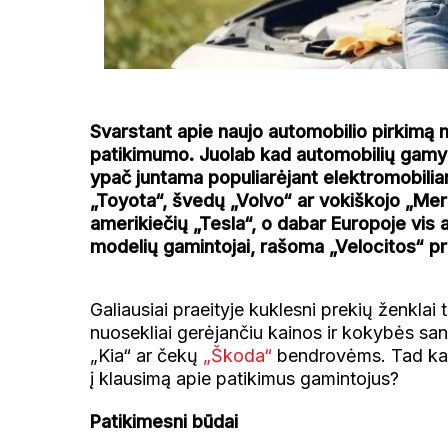
Svarstant apie naujo automobilio pirkimą ne
patikimumo. Juolab kad automobilių gamyb
ypač juntama populiarėjant elektromobili
„Toyota“, švedų „Volvo“ ar vokiškojo „Mer
amerikiečių „Tesla“, o dabar Europoje vis a
modelių gamintojai, rašoma „Velocitos“ pr
Galiausiai praeityje kuklesni prekių ženklai 
nuosekliai gerėjančiu kainos ir kokybės san
„Kia“ ar čekų
„Škoda“
bendrovėms. Tad kaip 
į klausimą apie patikimus gamintojus?
Patikimesni būdai