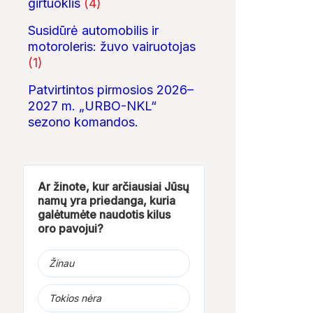
girtuoklis
(4)
Susidūrė automobilis ir
motoroleris: žuvo vairuotojas
(1)
Patvirtintos pirmosios 2026–
2027 m. „URBO-NKL“
sezono komandos.
Ar žinote, kur arčiausiai Jūsų
namų yra priedanga, kuria
galėtumėte naudotis kilus
oro pavojui?
Žinau
Tokios nėra