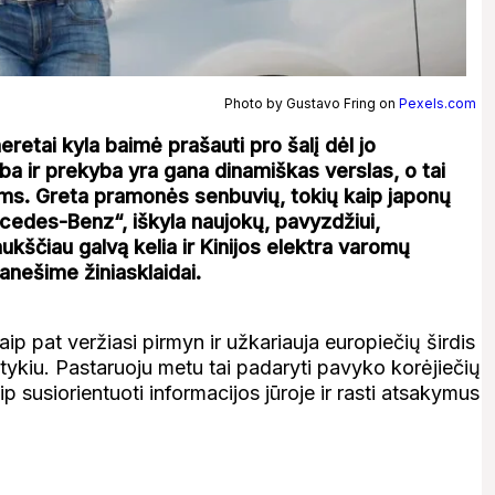
Photo by Gustavo Fring on
Pexels.com
retai kyla baimė prašauti pro šalį dėl jo
a ir prekyba yra gana dinamiškas verslas, o tai
ams. Greta pramonės senbuvių, tokių kaip japonų
cedes-Benz“, iškyla naujokų, pavyzdžiui,
ukščiau galvą kelia ir Kinijos elektra varomų
anešime žiniasklaidai.
taip pat veržiasi pirmyn ir užkariauja europiečių širdis
tykiu. Pastaruoju metu tai padaryti pavyko korėjiečių
susiorientuoti informacijos jūroje ir rasti atsakymus