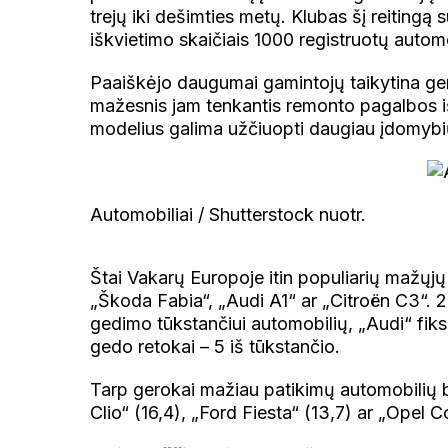
trejų iki dešimties metų. Klubas šį reitin
iškvietimo skaičiais 1000 registruotų automo
Paaiškėjo daugumai gamintojų taikytina ger
mažesnis jam tenkantis remonto pagalbos iš
modelius galima užčiuopti daugiau įdomybi
Automobiliai / Shutterstock nuotr.
Štai Vakarų Europoje itin populiarių mažųjų
„Škoda Fabia“, „Audi A1“ ar „Citroën C3“. 
gedimo tūkstančiui automobilių, „Audi“ fiksa
gedo retokai – 5 iš tūkstančio.
Tarp gerokai mažiau patikimų automobilių 
Clio“ (16,4), „Ford Fiesta“ (13,7) ar „Opel Co