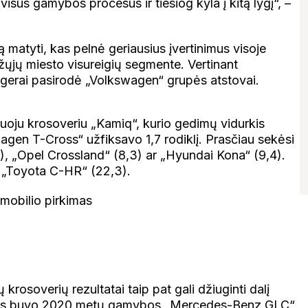
sus gamybos procesus ir tiesiog kyla į kitą lygį“, –
matyti, kas pelnė geriausius įvertinimus visoje
žųjų miesto visureigių segmente. Vertinant
gerai pasirodė „Volkswagen“ grupės atstovai.
iuoju krosoveriu „Kamiq“, kurio gedimų vidurkis
wagen T-Cross“ užfiksavo 1,7 rodiklį. Prasčiau sekėsi
, „Opel Crossland“ (8,3) ar „Hyundai Kona“ (9,4).
ir „Toyota C-HR“ (22,3).
krosoverių rezultatai taip pat gali džiuginti dalį
iais buvo 2020 metų gamybos „Mercedes-Benz GLC“