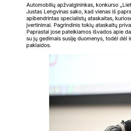
Automobilių apžvalgininkas, konkurso „Liet
Justas Lengvinas sako, kad vienas iš papras
apibendrintas specialistų ataskaitas, kurios
įvertinimai. Pagrindinis tokių ataskaitų pr
Paprastai jose pateikiamos išvados apie d
su jų gedimais susiję duomenys, todėl dėl 
paklaidos.