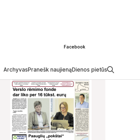
Facebook
Archyvas
Pranešk naujieną
Dienos pietūs