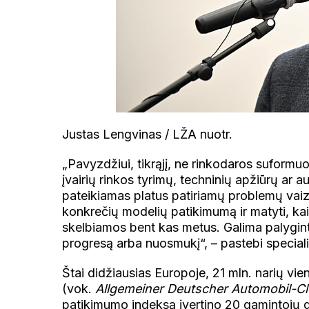
Justas Lengvinas / LŽA nuotr.
„Pavyzdžiui, tikrąjį, ne rinkodaros suformu
įvairių rinkos tyrimų, techninių apžiūrų ar 
pateikiamas platus patiriamų problemų vaizda
konkrečių modelių patikimumą ir matyti, kaip
skelbiamos bent kas metus. Galima palyginti
progresą arba nuosmukį“, – pastebi speciali
Štai didžiausias Europoje, 21 mln. narių vi
(vok.
Allgemeiner Deutscher Automobil-C
patikimumo indeksą įvertino 20 gamintojų 