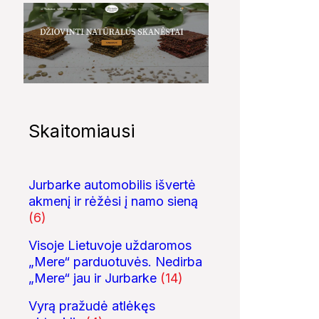
Skaitomiausi
Jurbarke automobilis išvertė
akmenį ir rėžėsi į namo sieną
(6)
Visoje Lietuvoje uždaromos
„Mere“ parduotuvės. Nedirba
„Mere“ jau ir Jurbarke
(14)
Vyrą pražudė atlėkęs