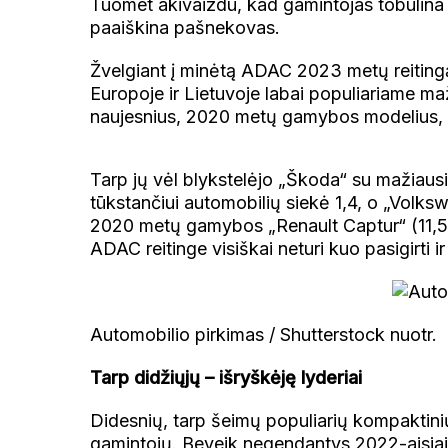
Tuomet akivaizdu, kad gamintojas tobulina vi
paaiškina pašnekovas.
Žvelgiant į minėtą ADAC 2023 metų reitingą 
Europoje ir Lietuvoje labai populiariame ma
naujesnius, 2020 metų gamybos modelius, 
Tarp jų vėl blykstelėjo „Škoda“ su mažiaus
tūkstančiui automobilių siekė 1,4, o „Volks
2020 metų gamybos „Renault Captur“ (11,5)
ADAC reitinge visiškai neturi kuo pasigirti 
Automobilio pirkimas / Shutterstock nuotr.
Tarp didžiųjų – išryškėję lyderiai
Didesnių, tarp šeimų populiarių kompaktinių 
gamintojų. Beveik negendantys 2022-ais