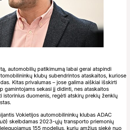
otą, automobilių patikimumą labai gerai atspindi
automobilininkų klubų subendrintos ataskaitos, kuriose
s. Kitas privalumas – jose galima aiškiai išskirti
 gamintojams sekasi jį didinti, nes ataskaitos
 istorinius duomenis, regėti atskirų prekių ženklų
stas.
enijantis Vokietijos automobilininkų klubas ADAC
lub
) skelbdamas 2023-ųjų transporto priemonių
deleguojamus 155 modelius, kurių amžius siekė nuo