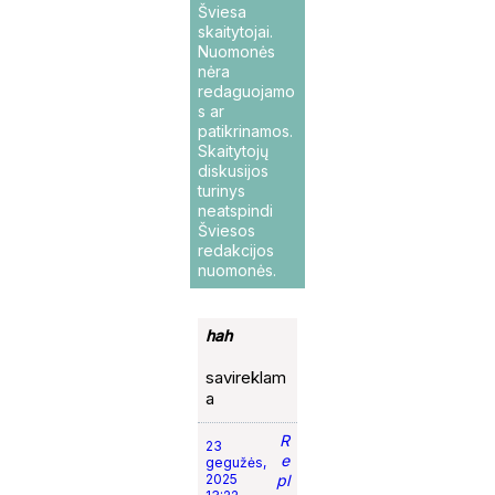
Šviesa
skaitytojai.
Nuomonės
nėra
redaguojamo
s ar
patikrinamos.
Skaitytojų
diskusijos
turinys
neatspindi
Šviesos
redakcijos
nuomonės.
hah
savireklam
a
R
23
e
gegužės,
2025
pl