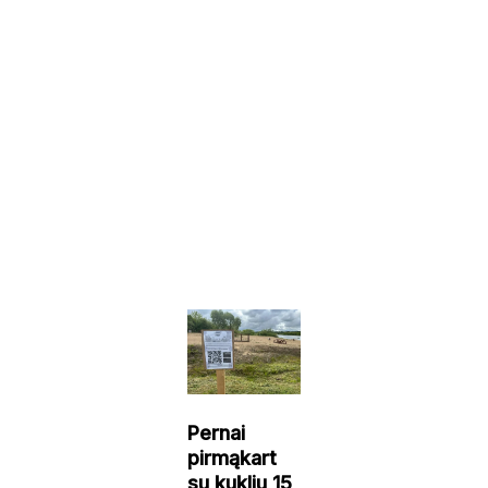
Pernai
pirmąkart
su kukliu 15