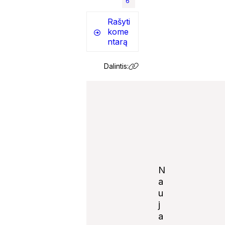
6
Rašyti
kome
ntarą
Dalintis:
N
a
u
j
Notify
a
me of