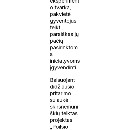
eksperiment
o tvarka,
pakvietė
gyventojus
teikti
paraiškas jų
pačių
pasirinktom
s
iniciatyvoms
įgyvendinti.
Balsuojant
didžiausio
pritarimo
sulaukė
skirsnemuni
škių teiktas
projektas
„Poilsio