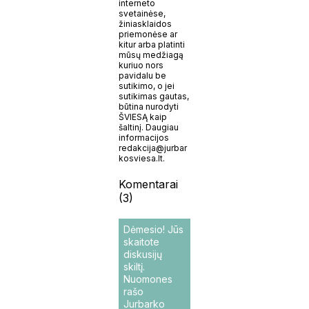
interneto
svetainėse,
žiniasklaidos
priemonėse ar
kitur arba platinti
mūsų medžiagą
kuriuo nors
pavidalu be
sutikimo, o jei
sutikimas gautas,
būtina nurodyti
ŠVIESĄ kaip
šaltinį. Daugiau
informacijos
redakcija@jurbar
kosviesa.lt.
Komentarai
(3)
Dėmesio! Jūs
skaitote
diskusijų
skiltį.
Nuomones
rašo
Jurbarko