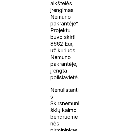
aikštelės
įrengimas
Nemuno
pakrantėje“.
Projektui
buvo skirti
8662 Eur,
už kuriuos
Nemuno
pakrantėje,
įrengta
poilsiavietė.
Nenuilstanti
s
Skirsnemuni
škių kaimo
bendruome
nės
pirmininkas