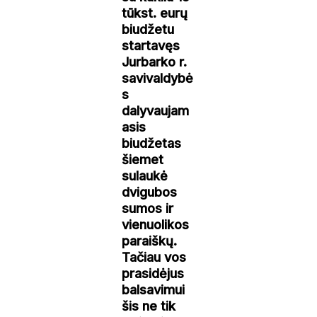
tūkst. eurų
biudžetu
startavęs
Jurbarko r.
savivaldybė
s
dalyvaujam
asis
biudžetas
šiemet
sulaukė
dvigubos
sumos ir
vienuolikos
paraiškų.
Tačiau vos
prasidėjus
balsavimui
šis ne tik