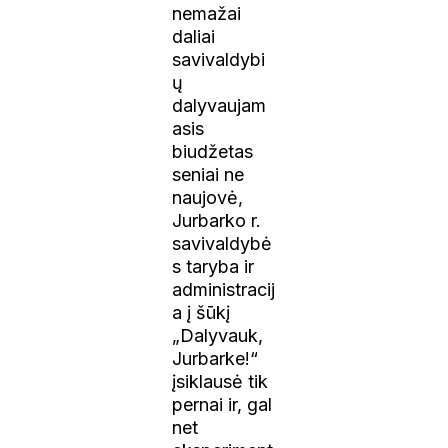
nemažai
daliai
savivaldybi
ų
dalyvaujam
asis
biudžetas
seniai ne
naujovė,
Jurbarko r.
savivaldybė
s taryba ir
administracij
a į šūkį
„Dalyvauk,
Jurbarke!“
įsiklausė tik
pernai ir, gal
net