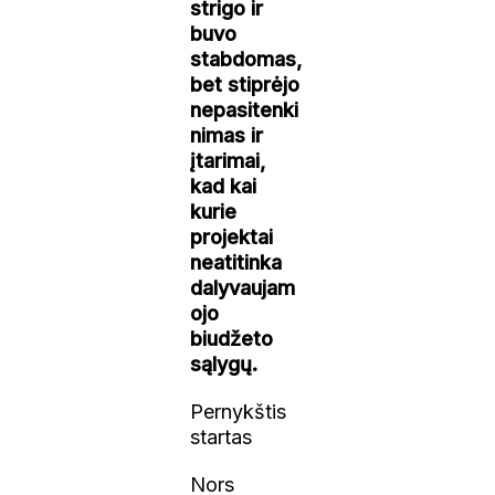
strigo ir
buvo
stabdomas,
bet stiprėjo
nepasitenki
nimas ir
įtarimai,
kad kai
kurie
projektai
neatitinka
dalyvaujam
ojo
biudžeto
sąlygų.
Pernykštis
startas
Nors