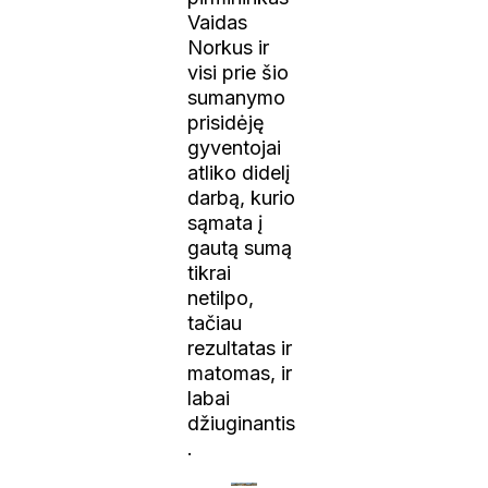
Vaidas
Norkus ir
visi prie šio
sumanymo
prisidėję
gyventojai
atliko didelį
darbą, kurio
sąmata į
gautą sumą
tikrai
netilpo,
tačiau
rezultatas ir
matomas, ir
labai
džiuginantis
.