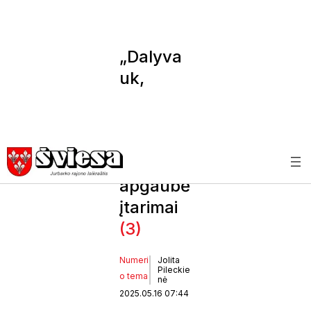
„Dalyva
uk,
Jurbark
e!“ –
geras
idėjas
apgaubė
įtarimai
(3)
Numeri
Jolita
Pileckie
o tema
nė
2025.05.16 07:44