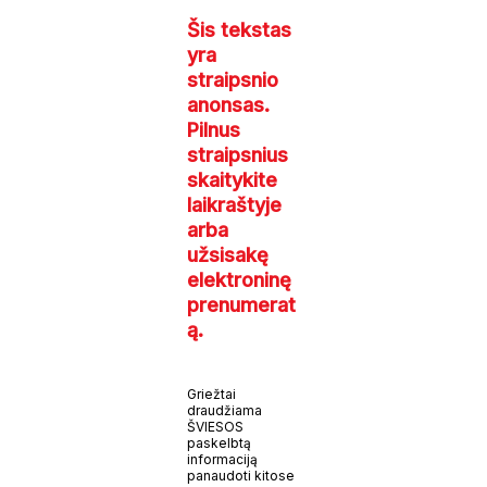
Šis tekstas
yra
straipsnio
anonsas.
Pilnus
straipsnius
skaitykite
laikraštyje
arba
užsisakę
elektroninę
prenumerat
ą.
Griežtai
draudžiama
ŠVIESOS
paskelbtą
informaciją
panaudoti kitose