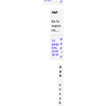
13:22
y
hah
ka tu
supra
nti….
R
24
e
gegu
p
žės,
2025
l
19:16
y
h
a
h
u
z
s
a
k