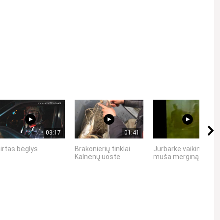
Kviečiame gerbti kitus asmenis, vengti patyčių, niekinimo,
03:17
01:41
00:17
irtas bėglys
Brakonierių tinklai
Jurbarke vaikinas
Kalnėnų uoste
muša merginą