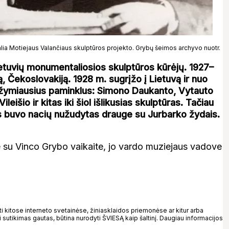
lia Motiejaus Valančiaus skulptūros projekto. Grybų šeimos archyvo nuotr.
etuvių monumentaliosios skulptūros kūrėjų. 1927–
ją, Čekoslovakiją. 1928 m. sugrįžo į Lietuvą ir nuo
 žymiausius paminklus: Simono Daukanto, Vytauto
eišio ir kitas iki šiol išlikusias skulptūras. Tačiau
s buvo nacių nužudytas drauge su Jurbarko žydais.
e su Vinco Grybo vaikaite, jo vardo muziejaus vadove
kitose interneto svetainėse, žiniasklaidos priemonėse ar kitur arba
 sutikimas gautas, būtina nurodyti ŠVIESĄ kaip šaltinį. Daugiau informacijos