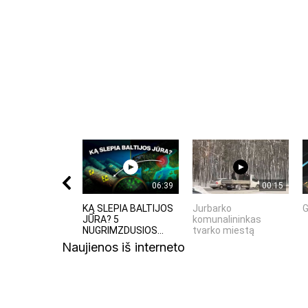
Komentuodami esate atsakingi už išsakytas mintis. 
nekurstyti neapykantos ir susipriešinimo.
06:39
00:15
KĄ SLEPIA BALTIJOS
Jurbarko
G
JŪRA? 5
komunalininkas
NUGRIMZDUSIOS...
tvarko miestą
Naujienos iš interneto