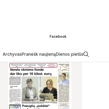
Facebook
Archyvas
Pranešk naujieną
Dienos pietūs