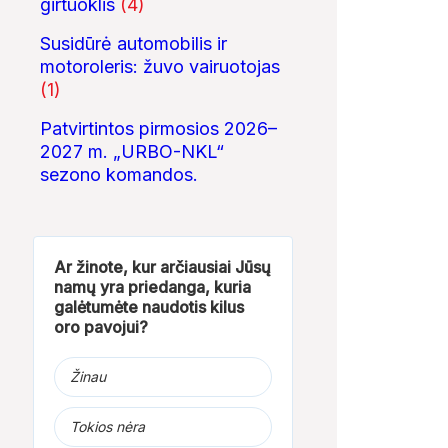
girtuoklis
(4)
Susidūrė automobilis ir
motoroleris: žuvo vairuotojas
(1)
Patvirtintos pirmosios 2026–
2027 m. „URBO-NKL“
sezono komandos.
Ar žinote, kur arčiausiai Jūsų
08:40
10:24
namų yra priedanga, kuria
VIENINTELIS LIETUVIŲ
6 DIDŽIAUSI TECH
Aplinkosaugini
galėtumėte naudotis kilus
KILMĖS NASA
SKANDALAI: AFEROS,
įkliuvo brakonier
oro pavojui?
ASTRONAUTAS
MELAI IR MILIJARDAI...
tinklu
Žinau
Tokios nėra