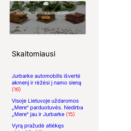
Skaitomiausi
Jurbarke automobilis išvertė
akmenį ir rėžėsi į namo sieną
(16)
Visoje Lietuvoje uždaromos
„Mere“ parduotuvės. Nedirba
„Mere“ jau ir Jurbarke
(15)
Vyrą pražudė atlėkęs