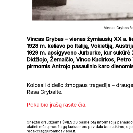
Vincas Grybas ša
Vincas Grybas – vienas žymiausių XX a. li
1928 m. keliavo po Italiją, Vokietiją, Austri
1929 m. apsigyveno Jurbarke, kur sukūrė
Didžiojo, Žemaičio, Vinco Kudirkos, Petro Vil
pirmomis Antrojo pasaulinio karo dienomi
Kolosali didelio žmogaus tragedija – draug
Rasa Grybaite.
Pokalbio įrašą rasite čia.
Griežtai draudžiama ŠVIESOS paskelbtą informaciją panaudoti 
platinti mūsų medžiagą kuriuo nors pavidalu be sutikimo, o jei
redakcija@jurbarkosviesa.lt.