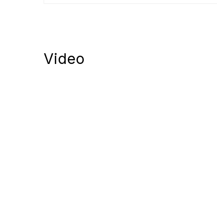
Video
Notify me of follow-up comments by
Notify me of new posts by email.