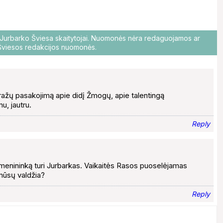
o Jurbarko Šviesa skaitytojai. Nuomonės nėra redaguojamos ar
i Šviesos redakcijos nuomonės.
ražų pasakojimą apie didį Žmogų, apie talentingą
u, jautru.
Reply
- menininką turi Jurbarkas. Vaikaitės Rasos puoselėjamas
 mūsų valdžia?
Reply