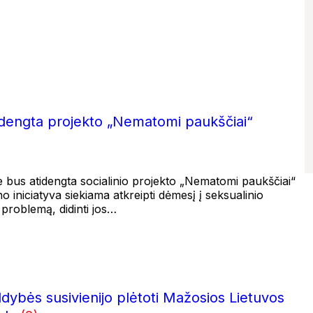
idengta projekto „Nematomi paukščiai“
e bus atidengta socialinio projekto „Nematomi paukščiai“
 iniciatyva siekiama atkreipti dėmesį į seksualinio
problemą, didinti jos…
ldybės susivienijo plėtoti Mažosios Lietuvos