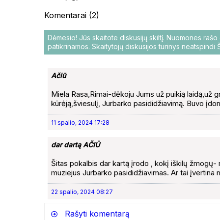
Komentarai (2)
Dėmesio! Jūs skaitote diskusijų skiltį. Nuomones raš
patikrinamos. Skaitytojų diskusijos turinys neatspind
Ačiū
Miela Rasa,Rimai-dėkoju Jums už puikią laidą,už g
kūrėją,šviesulį, Jurbarko pasididžiavimą. Buvo įdom
11 spalio, 2024 17:28
dar dartą AČIŪ
Šitas pokalbis dar kartą įrodo , kokį iškilų žmogų
muziejus Jurbarko pasididžiavimas. Ar tai įvertina
22 spalio, 2024 08:27
Rašyti komentarą