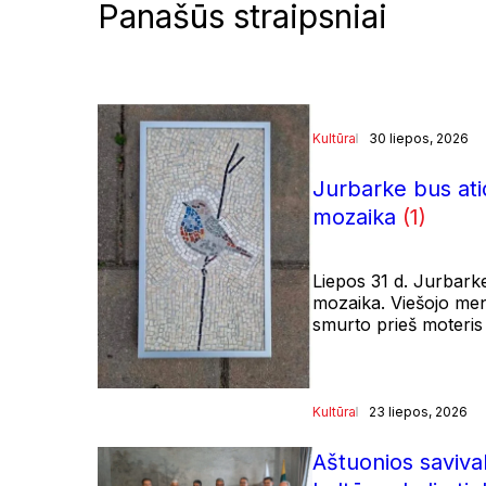
Panašūs straipsniai
Kultūra
30 liepos, 2026
Jurbarke bus at
mozaika
(1)
Liepos 31 d. Jurbark
mozaika. Viešojo meno
smurto prieš moteris 
Kultūra
23 liepos, 2026
Aštuonios saviva