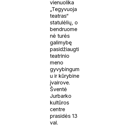
vienuolika
„Tegyvuoja
teatras“
statulėlių, o
bendruome
nė turės
galimybę
pasidžiaugti
teatrinio
meno
gyvybingum
u ir kūrybine
įvairove.
Šventė
Jurbarko
kultūros
centre
prasidės 13
val.