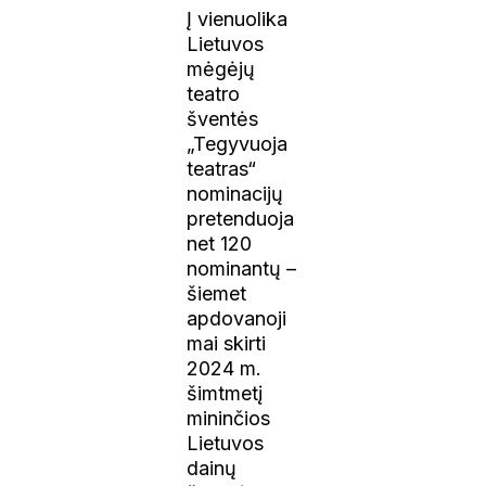
Į vienuolika
Lietuvos
mėgėjų
teatro
šventės
„Tegyvuoja
teatras“
nominacijų
pretenduoja
net 120
nominantų –
šiemet
apdovanoji
mai skirti
2024 m.
šimtmetį
mininčios
Lietuvos
dainų