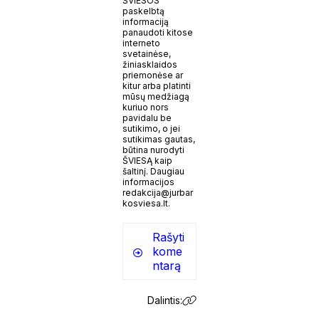
ŠVIESOS
paskelbtą
informaciją
panaudoti kitose
interneto
svetainėse,
žiniasklaidos
priemonėse ar
kitur arba platinti
mūsų medžiagą
kuriuo nors
pavidalu be
sutikimo, o jei
sutikimas gautas,
būtina nurodyti
ŠVIESĄ kaip
šaltinį. Daugiau
informacijos
redakcija@jurbar
kosviesa.lt.
Rašyti
kome
ntarą
Dalintis: