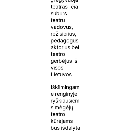
teatras“ čia
suburs
teatrų
vadovus,
režisierius,
pedagogus,
aktorius bei
teatro
gerbėjus iš
visos
Lietuvos.
Iškilmingam
e renginyje
ryškiausiem
s mėgėjų
teatro
kūrėjams
bus išdalyta