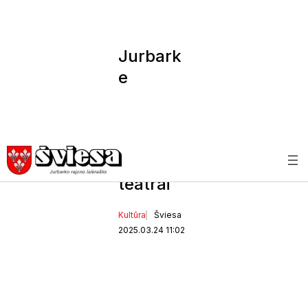
Jurbark
e
susiburs
ryškiausi
Dainų
šventės
teatrai
Kultūra
Šviesa
2025.03.24 11:02