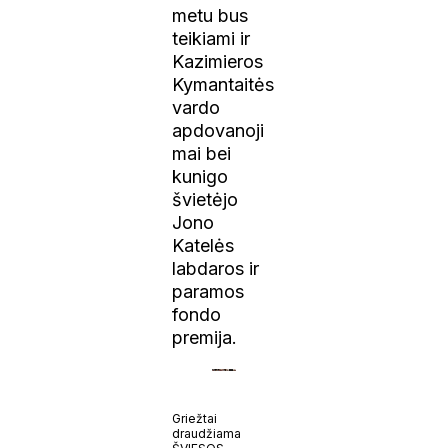
metu bus
teikiami ir
Kazimieros
Kymantaitės
vardo
apdovanoji
mai bei
kunigo
švietėjo
Jono
Katelės
labdaros ir
paramos
fondo
premija.
Griežtai
draudžiama