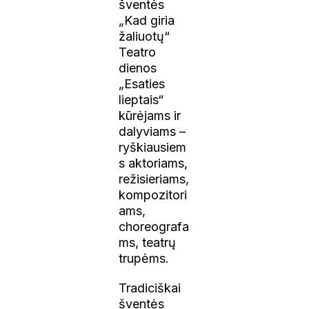
šventės
„Kad giria
žaliuotų“
Teatro
dienos
„Esaties
lieptais“
kūrėjams ir
dalyviams –
ryškiausiem
s aktoriams,
režisieriams,
kompozitori
ams,
choreografa
ms, teatrų
trupėms.
Tradiciškai
šventės