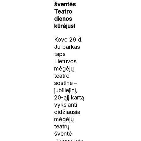
šventės
Teatro
dienos
kūrėjus!
Kovo 29 d.
Jurbarkas
taps
Lietuvos
mėgėjų
teatro
sostine –
jubiliejinį,
20-ąjį kartą
vyksianti
didžiausia
mėgėjų
teatrų
šventė
„Tegyvuoja