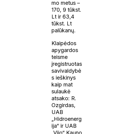
mo metus –
170, 9 tūkst.
Lt ir 63,4
tūkst. Lt
palūkanų.
Klaipėdos
apygardos
teisme
įregistruotas
savivaldybė
s ieškinys
kaip mat
sulaukė
atsako: R.
Ozgirdas,
UAB
„Hidroenerg
ija“ ir UAB
„Vijo“ Kauno