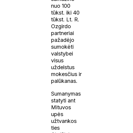
nuo 100
tūkst. iki 40
tūkst. Lt. R.
Ozgirdo
partneriai
pažadėjo
sumokėti
valstybei
visus
uždelstus
mokesčius ir
palūkanas.
Sumanymas
statyti ant
Mituvos
upės
užtvankos
ties