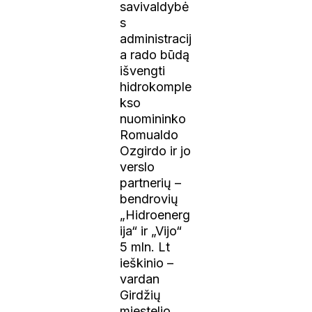
savivaldybė
s
administracij
a rado būdą
išvengti
hidrokomple
kso
nuomininko
Romualdo
Ozgirdo ir jo
verslo
partnerių –
bendrovių
„Hidroenerg
ija“ ir „Vijo“
5 mln. Lt
ieškinio –
vardan
Girdžių
miestelio