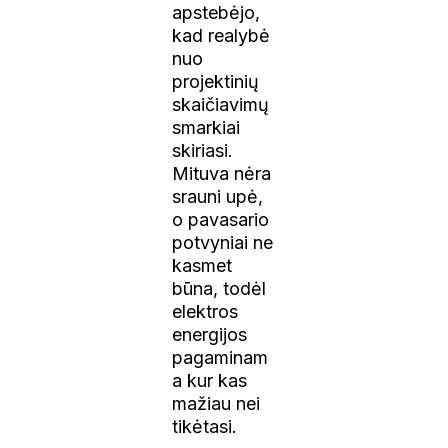
apstebėjo,
kad realybė
nuo
projektinių
skaičiavimų
smarkiai
skiriasi.
Mituva nėra
srauni upė,
o pavasario
potvyniai ne
kasmet
būna, todėl
elektros
energijos
pagaminam
a kur kas
mažiau nei
tikėtasi.