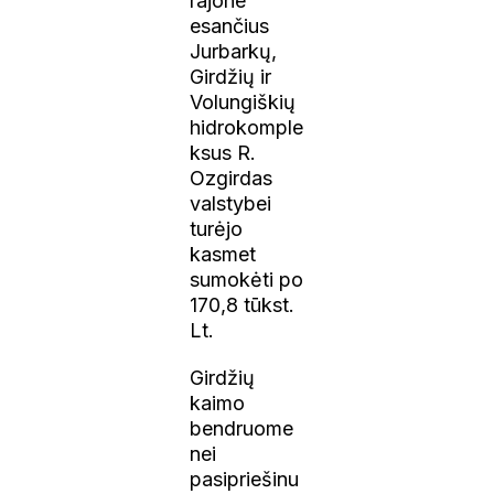
rajone
esančius
Jurbarkų,
Girdžių ir
Volungiškių
hidrokomple
ksus R.
Ozgirdas
valstybei
turėjo
kasmet
sumokėti po
170,8 tūkst.
Lt.
Girdžių
kaimo
bendruome
nei
pasipriešinu