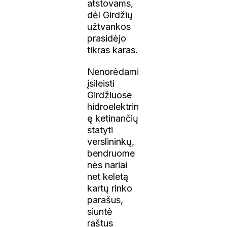
atstovams,
dėl Girdžių
užtvankos
prasidėjo
tikras karas.
Nenorėdami
įsileisti
Girdžiuose
hidroelektrin
ę ketinančių
statyti
verslininkų,
bendruome
nės nariai
net keletą
kartų rinko
parašus,
siuntė
raštus