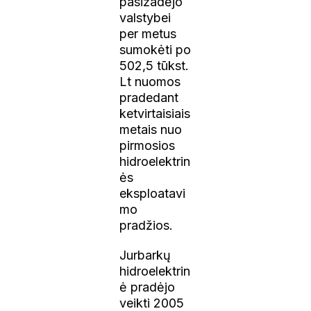
pasižadėjo
valstybei
per metus
sumokėti po
502,5 tūkst.
Lt nuomos
pradedant
ketvirtaisiais
metais nuo
pirmosios
hidroelektrin
ės
eksploatavi
mo
pradžios.
Jurbarkų
hidroelektrin
ė pradėjo
veikti 2005