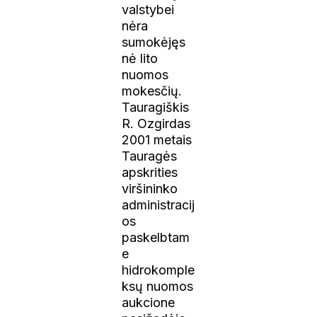
valstybei
nėra
sumokėjęs
nė lito
nuomos
mokesčių.
Tauragiškis
R. Ozgirdas
2001 metais
Tauragės
apskrities
viršininko
administracij
os
paskelbtam
e
hidrokomple
ksų nuomos
aukcione