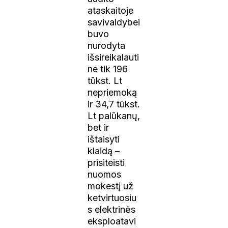
ataskaitoje
savivaldybei
buvo
nurodyta
išsireikalauti
ne tik 196
tūkst. Lt
nepriemoką
ir 34,7 tūkst.
Lt palūkanų,
bet ir
ištaisyti
klaidą –
prisiteisti
nuomos
mokestį už
ketvirtuosiu
s elektrinės
eksploatavi