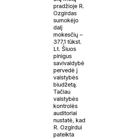
pradžioje R.
Ozgirdas
sumokėjo
dalį
mokesčių –
377,1 tūkst.
Lt. Šiuos
pinigus
savivaldybė
pervedė į
valstybės
biudžetą.
Tačiau
valstybės
kontrolės
auditoriai
nustatė, kad
R. Ozgirdui
pateikta