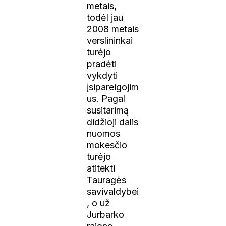
metais,
todėl jau
2008 metais
verslininkai
turėjo
pradėti
vykdyti
įsipareigojim
us. Pagal
susitarimą
didžioji dalis
nuomos
mokesčio
turėjo
atitekti
Tauragės
savivaldybei
, o už
Jurbarko