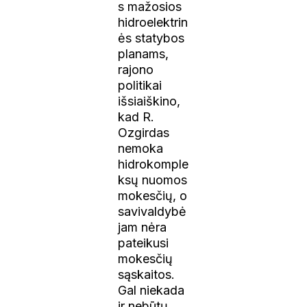
s mažosios
hidroelektrin
ės statybos
planams,
rajono
politikai
išsiaiškino,
kad R.
Ozgirdas
nemoka
hidrokomple
ksų nuomos
mokesčių, o
savivaldybė
jam nėra
pateikusi
mokesčių
sąskaitos.
Gal niekada
ir nebūtų