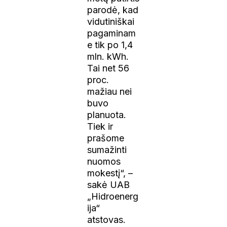
parodė, kad
vidutiniškai
pagaminam
e tik po 1,4
mln. kWh.
Tai net 56
proc.
mažiau nei
buvo
planuota.
Tiek ir
prašome
sumažinti
nuomos
mokestį“, –
sakė UAB
„Hidroenerg
ija“
atstovas.