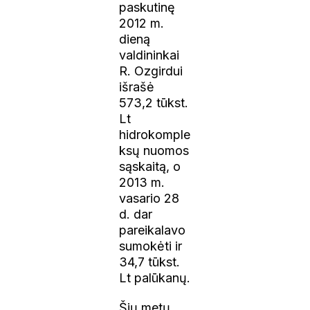
paskutinę
2012 m.
dieną
valdininkai
R. Ozgirdui
išrašė
573,2 tūkst.
Lt
hidrokomple
ksų nuomos
sąskaitą, o
2013 m.
vasario 28
d. dar
pareikalavo
sumokėti ir
34,7 tūkst.
Lt palūkanų.
Šių metų