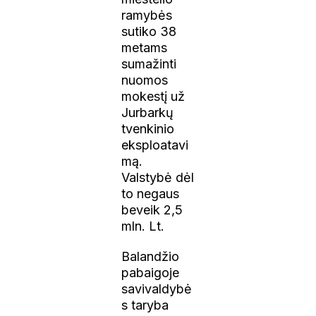
ramybės
sutiko 38
metams
sumažinti
nuomos
mokestį už
Jurbarkų
tvenkinio
eksploatavi
mą.
Valstybė dėl
to negaus
beveik 2,5
mln. Lt.
Balandžio
pabaigoje
savivaldybė
s taryba