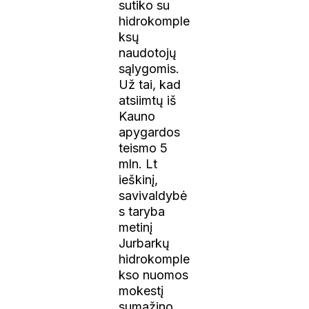
sutiko su
hidrokomple
ksų
naudotojų
sąlygomis.
Už tai, kad
atsiimtų iš
Kauno
apygardos
teismo 5
mln. Lt
ieškinį,
savivaldybė
s taryba
metinį
Jurbarkų
hidrokomple
kso nuomos
mokestį
sumažino