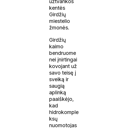
užtvankos
kentės
Girdžių
miestelio
žmonės.
Girdžių
kaimo
bendruome
nei įnirtingai
kovojant už
savo teisę į
sveiką ir
saugią
aplinką
paaiškėjo,
kad
hidrokomple
ksų
nuomotojas