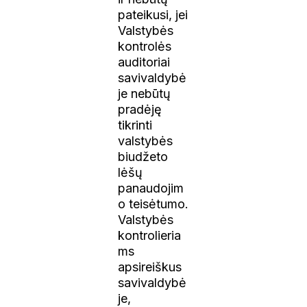
pateikusi, jei
Valstybės
kontrolės
auditoriai
savivaldybė
je nebūtų
pradėję
tikrinti
valstybės
biudžeto
lėšų
panaudojim
o teisėtumo.
Valstybės
kontrolieria
ms
apsireiškus
savivaldybė
je,