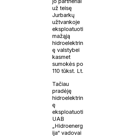
jo partneriai
už teisę
Jurbarkų
užtvankoje
eksploatuoti
mažąją
hidroelektrin
ę valstybei
kasmet
sumokės po
110 tūkst. Lt.
Tačiau
pradėję
hidroelektrin
ę
eksploatuoti
UAB
„Hidroenerg
ija“ vadovai