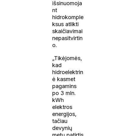
išsinuomoja
nt
hidrokomple
ksus atlikti
skaičiavimai
nepasitvirtin
o.
„Tikėjomės,
kad
hidroelektrin
ė kasmet
pagamins
po 3 mln.
kWh
elektros
energijos,
tačiau
devynių
metų patirtis