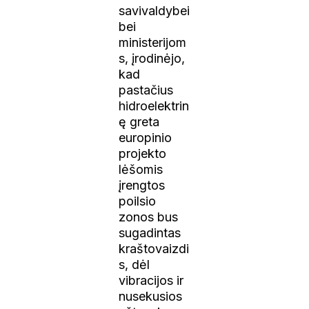
savivaldybei
bei
ministerijom
s, įrodinėjo,
kad
pastačius
hidroelektrin
ę greta
europinio
projekto
lėšomis
įrengtos
poilsio
zonos bus
sugadintas
kraštovaizdi
s, dėl
vibracijos ir
nusekusios