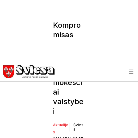
Kompro
misas
dėl
Girdžių
HE –
mažesni
mokesči
ai
valstybe
i
Aktualijo
Švies
a
s