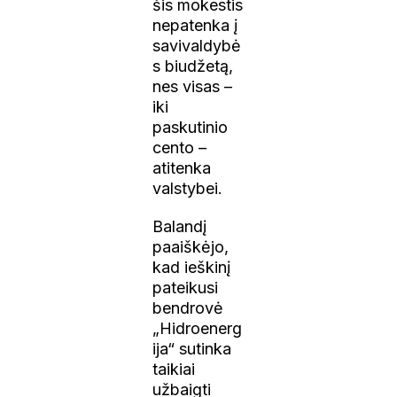
šis mokestis
nepatenka į
savivaldybė
s biudžetą,
nes visas –
iki
paskutinio
cento –
atitenka
valstybei.
Balandį
paaiškėjo,
kad ieškinį
pateikusi
bendrovė
„Hidroenerg
ija“ sutinka
taikiai
užbaigti