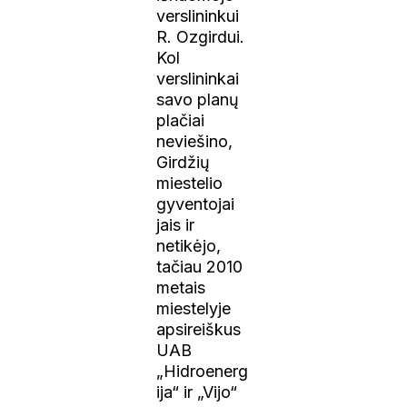
verslininkui
R. Ozgirdui.
Kol
verslininkai
savo planų
plačiai
neviešino,
Girdžių
miestelio
gyventojai
jais ir
netikėjo,
tačiau 2010
metais
miestelyje
apsireiškus
UAB
„Hidroenerg
ija“ ir „Vijo“