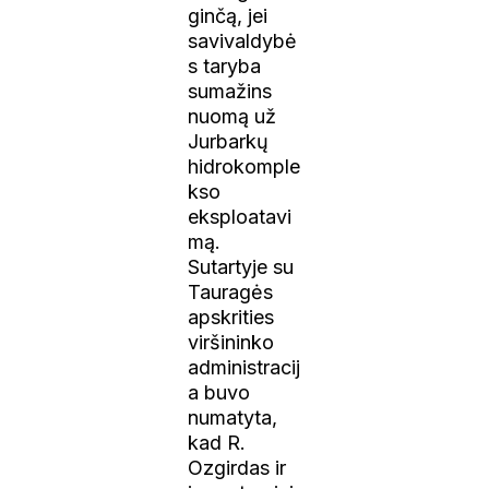
ginčą, jei
savivaldybė
s taryba
sumažins
nuomą už
Jurbarkų
hidrokomple
kso
eksploatavi
mą.
Sutartyje su
Tauragės
apskrities
viršininko
administracij
a buvo
numatyta,
kad R.
Ozgirdas ir