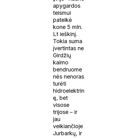
apygardos
teismui
pateikė
kone 5 mln.
Lt ieškinį.
Tokia suma
įvertintas ne
Girdžių
kaimo
bendruome
nės nenoras
turėti
hidroelektrin
ę, bet
visose
trijose – ir
jau
veikiančioje
Jurbarkų, ir