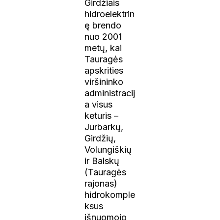
Girdžiais
hidroelektrin
ę brendo
nuo 2001
metų, kai
Tauragės
apskrities
viršininko
administracij
a visus
keturis –
Jurbarkų,
Girdžių,
Volungiškių
ir Balskų
(Tauragės
rajonas)
hidrokomple
ksus
išnuomojo