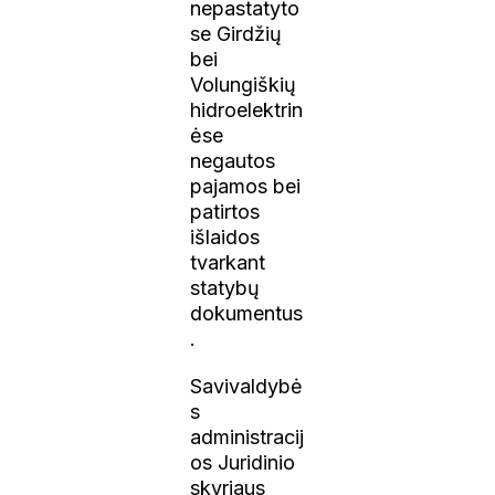
nepastatyto
se Girdžių
bei
Volungiškių
hidroelektrin
ėse
negautos
pajamos bei
patirtos
išlaidos
tvarkant
statybų
dokumentus
.
Savivaldybė
s
administracij
os Juridinio
skyriaus