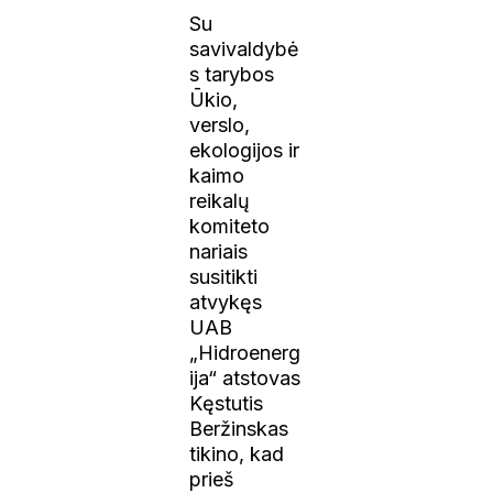
Su
savivaldybė
s tarybos
Ūkio,
verslo,
ekologijos ir
kaimo
reikalų
komiteto
nariais
susitikti
atvykęs
UAB
„Hidroenerg
ija“ atstovas
Kęstutis
Beržinskas
tikino, kad
prieš