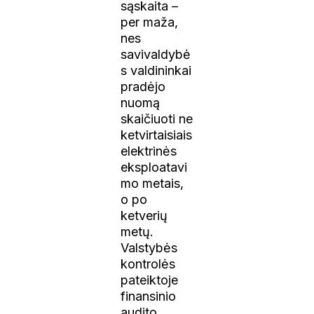
sąskaita –
per maža,
nes
savivaldybė
s valdininkai
pradėjo
nuomą
skaičiuoti ne
ketvirtaisiais
elektrinės
eksploatavi
mo metais,
o po
ketverių
metų.
Valstybės
kontrolės
pateiktoje
finansinio
audito