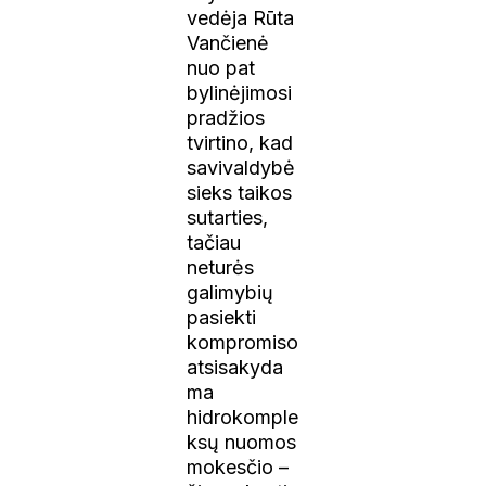
vedėja Rūta
Vančienė
nuo pat
bylinėjimosi
pradžios
tvirtino, kad
savivaldybė
sieks taikos
sutarties,
tačiau
neturės
galimybių
pasiekti
kompromiso
atsisakyda
ma
hidrokomple
ksų nuomos
mokesčio –