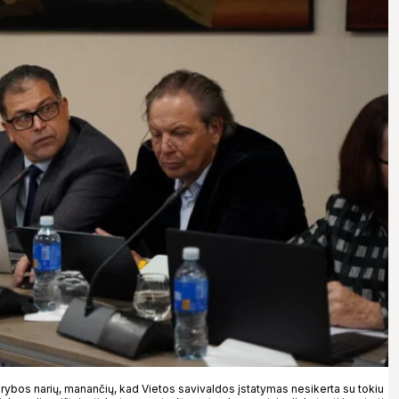
rybos narių, manančių, kad Vietos savivaldos įstatymas nesikerta su tokiu