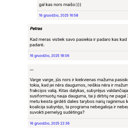
gal kas nors maišo:)))
16 gruodžio, 2025 16:58
Petras
Kad meras vistiek savo pasiekia ir padaro kas kad ta
padarė.
16 gruodžio, 2025 18:06
…
Varge varge, jūs nors ir kiekvienas mažuma pasiske
tokia, kad jei nėra daugumos, reiškia nėra ir maž
frakcijos valią. Kitas dalykas, subyrėjus valdančiaj
susiformuotų nauja dauguma, tai ji dirbtų ne paga
metu keista girdėti dalies tarybos narių raginimu
koalicija subyrėjo, ta programa nebegalioja ir neb
suvokti pernelyg sudėtinga?
16 gruodžio, 2025 22:36