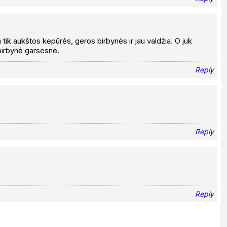
 tik aukštos kepūrės, geros birbynės ir jau valdżia. O juk
birbynė garsesnė.
Reply
Reply
Reply