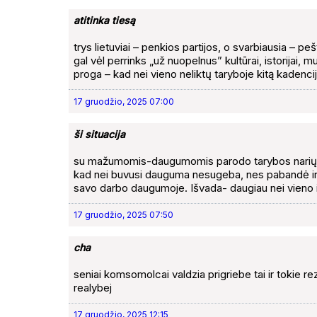
atitinka tiesą
trys lietuviai – penkios partijos, o svarbiausia – pe
gal vėl perrinks „už nuopelnus” kultūrai, istorijai, 
proga – kad nei vieno neliktų taryboje kitą kadenci
17 gruodžio, 2025 07:00
ši situacija
su mažumomis-daugumomis parodo tarybos narių n
kad nei buvusi dauguma nesugeba, nes pabandė ir p
savo darbo daugumoje. Išvada- daugiau nei vieno i
17 gruodžio, 2025 07:50
cha
seniai komsomolcai valdzia prigriebe tai ir tokie r
realybej
17 gruodžio, 2025 12:15