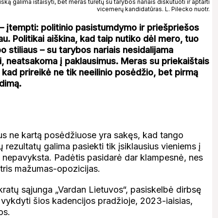
ską galima ištaisyti, bet meras turėtų su tarybos nariais diskutuoti ir aptarti
vicemerų kandidatūras. L. Pilecko nuotr.
– įtempti: politinio pasistumdymo ir priešpriešos
u. Politikai aiškina, kad taip nutiko dėl mero, tuo
o stiliaus – su tarybos nariais nesidalijama
i, neatsakoma į paklausimus. Meras su priekaištais
o, kad prireikė ne tik neeilinio posėdžio, bet pirmą
dimą.
s ne kartą posėdžiuose yra sakęs, kad tango
rezultatų galima pasiekti tik įsiklausius vieniems į
rtu nepavyksta. Padėtis pasidarė dar klampesnė, nes
į tris mažumas-opozicijas.
kratų sąjunga „Vardan Lietuvos“, pasiskelbė dirbsę
ykdyti šios kadencijos pradžioje, 2023-iaisias,
os.