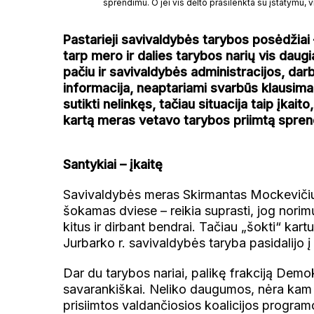
sprendimu. O jei vis dėlto prasilenkta su įstatymu, vi
Pastarieji savivaldybės tarybos posėdžiai 
tarp mero ir dalies tarybos narių vis daugia
pačiu ir savivaldybės administracijos, darb
informacija, neaptariami svarbūs klausima
sutikti nelinkęs, tačiau situacija taip įkait
kartą meras vetavo tarybos priimtą spren
Santykiai – įkaitę
Savivaldybės meras Skirmantas Mockevičiu
šokamas dviese – reikia suprasti, jog norimų 
kitus ir dirbant bendrai. Tačiau „šokti“ ka
Jurbarko r. savivaldybės taryba pasidalijo 
Dar du tarybos nariai, palikę frakciją Demo
savarankiškai. Neliko daugumos, nėra kam v
prisiimtos valdančiosios koalicijos program