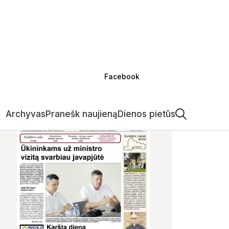
Facebook
Archyvas
Pranešk naujieną
Dienos pietūs