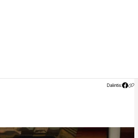
tarybos nariais nesiseka
(10)
Dalintis: