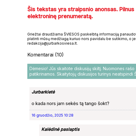
Šis tekstas yra straipsnio anonsas. Pilnus 
elektroninę prenumeratą.
Griežtai draudžiama ŠVIESOS paskelbtą informaciją panaudoti 
platinti mūsų medžiagą kuriuo nors pavidalu be sutikimo, o jei
redakcija@jurbarkosviesa.lt.
Komentarai (10)
Dėmesio! Jūs skaitote diskusijų skiltį. Nuomones raš
patikrinamos. Skaitytojų diskusijos turinys neatspind
Jurbarkietė
o kada nors jam sekės tą tango šokt?
16 gruodžio, 2025 10:28
Kalėdinė paslaptis