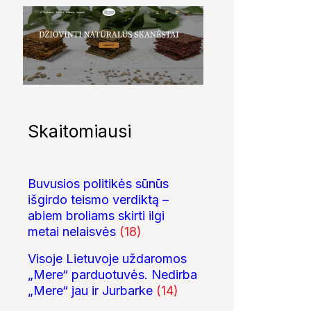
Skaitomiausi
Buvusios politikės sūnūs
išgirdo teismo verdiktą –
abiem broliams skirti ilgi
metai nelaisvės
(18)
Visoje Lietuvoje uždaromos
„Mere“ parduotuvės. Nedirba
„Mere“ jau ir Jurbarke
(14)