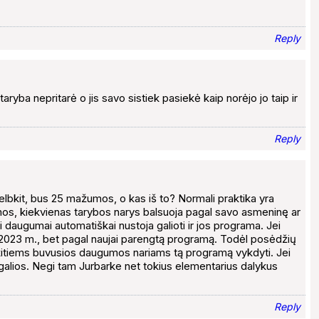
Reply
ryba nepritarė o jis savo sistiek pasiekė kaip norėjo jo taip ir
Reply
lbkit, bus 25 mažumos, o kas iš to? Normali praktika yra
umos, kiekvienas tarybos narys balsuoja pagal savo asmeninę ar
ai daugumai automatiškai nustoja galioti ir jos programa. Jei
l 2023 m., bet pagal naujai parengtą programą. Todėl posėdžių
s kitiems buvusios daugumos nariams tą programą vykdyti. Jei
egalios. Negi tam Jurbarke net tokius elementarius dalykus
Reply