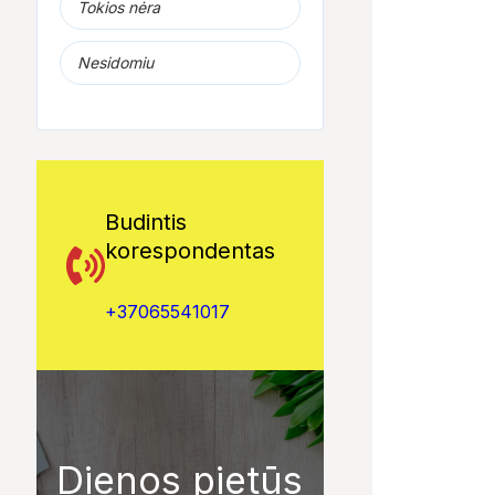
Tokios nėra
Nesidomiu
Budintis
korespondentas
+37065541017
Dienos pietūs