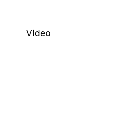
Video
Notify me of follow-up comments by
Notify me of new posts by email.