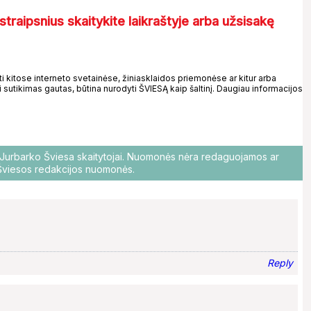
straipsnius skaitykite laikraštyje arba užsisakę
kitose interneto svetainėse, žiniasklaidos priemonėse ar kitur arba
 sutikimas gautas, būtina nurodyti ŠVIESĄ kaip šaltinį. Daugiau informacijos
o Jurbarko Šviesa skaitytojai. Nuomonės nėra redaguojamos ar
i Šviesos redakcijos nuomonės.
Reply