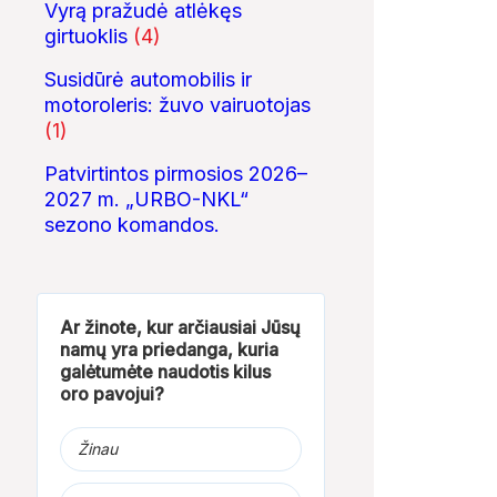
Vyrą pražudė atlėkęs
girtuoklis
(4)
Susidūrė automobilis ir
motoroleris: žuvo vairuotojas
(1)
Patvirtintos pirmosios 2026–
2027 m. „URBO-NKL“
sezono komandos.
Ar žinote, kur arčiausiai Jūsų
namų yra priedanga, kuria
galėtumėte naudotis kilus
oro pavojui?
Žinau