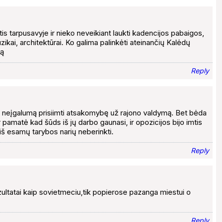
štis tarpusavyje ir nieko neveikiant laukti kadencijos pabaigos,
muzikai, architektūrai. Ko galima palinkėti ateinančių Kalėdų
ją
Reply
eįgalumą prisiimti atsakomybę už rajono valdymą. Bet bėda
amatė kad šūds iš jų darbo gaunasi, ir opozicijos bijo imtis
š esamų tarybos narių neberinkti.
Reply
ezultatai kaip sovietmeciu,tik popierose pazanga miestui o
Reply