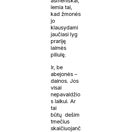
asmeniškai,
lemia tai,
kad žmonės
jo
klausydami
jaučiasi lyg
prariję
laimės
piliulę.
Ir, be
abejonės –
dainos. Jos
visai
nepavaldžio
s laikui. Ar
tai
būtų dešim
tmečius
skaičiuojanč