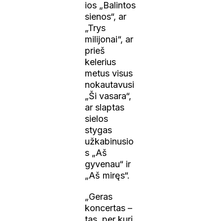
ios „Balintos
sienos“, ar
„Trys
milijonai“, ar
prieš
kelerius
metus visus
nokautavusi
„Ši vasara“,
ar slaptas
sielos
stygas
užkabinusio
s „Aš
gyvenau“ ir
„Aš miręs“.
„Geras
koncertas –
tas, per kurį