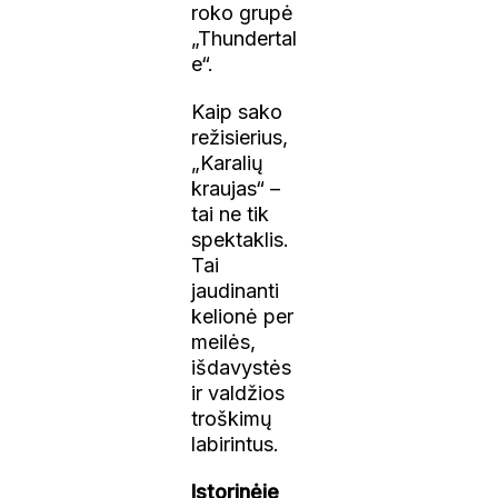
roko grupė
„Thundertal
e“.
Kaip sako
režisierius,
„Karalių
kraujas“ –
tai ne tik
spektaklis.
Tai
jaudinanti
kelionė per
meilės,
išdavystės
ir valdžios
troškimų
labirintus.
Istorinėje