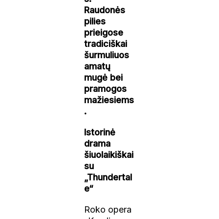
Raudonės
pilies
prieigose
tradiciškai
šurmuliuos
amatų
mugė bei
pramogos
mažiesiems
.
Istorinė
drama
šiuolaikiškai
su
„Thundertal
e“
Roko opera