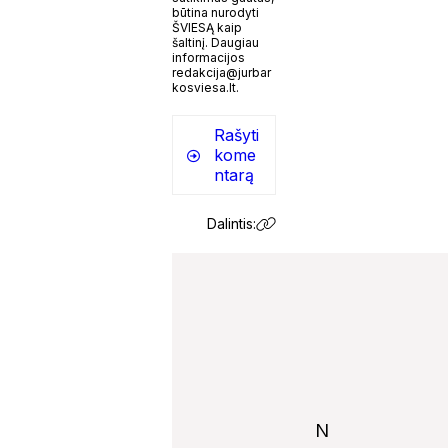
būtina nurodyti
ŠVIESĄ kaip
šaltinį. Daugiau
informacijos
redakcija@jurbar
kosviesa.lt.
Rašyti
kome
ntarą
Dalintis:
N