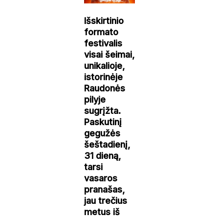
Išskirtinio
formato
festivalis
visai šeimai,
unikalioje,
istorinėje
Raudonės
pilyje
sugrįžta.
Paskutinį
gegužės
šeštadienį,
31 dieną,
tarsi
vasaros
pranašas,
jau trečius
metus iš