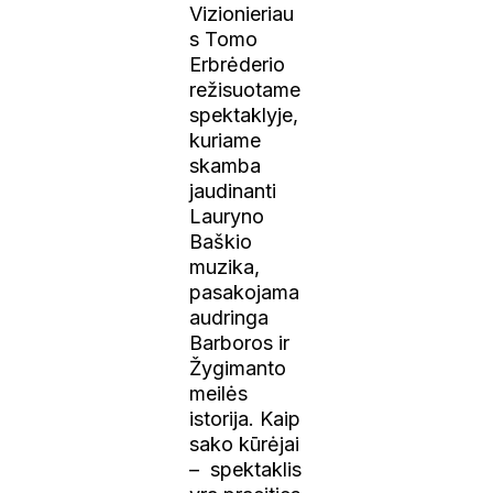
Vizionieriau
s Tomo
Erbrėderio
režisuotame
spektaklyje,
kuriame
skamba
jaudinanti
Lauryno
Baškio
muzika,
pasakojama
audringa
Barboros ir
Žygimanto
meilės
istorija. Kaip
sako kūrėjai
– spektaklis