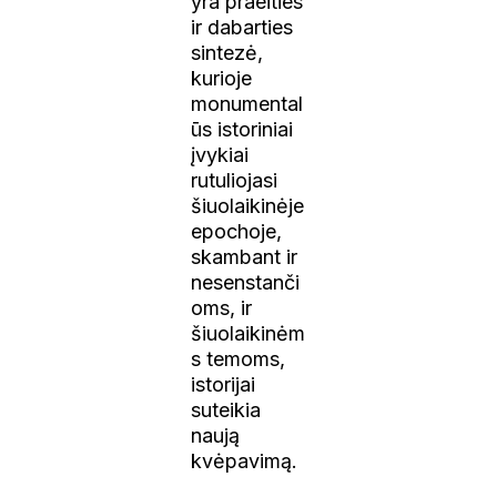
yra praeities
ir dabarties
sintezė,
kurioje
monumental
ūs istoriniai
įvykiai
rutuliojasi
šiuolaikinėje
epochoje,
skambant ir
nesenstanči
oms, ir
šiuolaikinėm
s temoms,
istorijai
suteikia
naują
kvėpavimą.