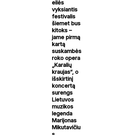
eilės
vyksiantis
festivalis
šiemet bus
kitoks –
jame pirmą
kartą
suskambės
roko opera
„Karalių
kraujas“, o
išskirtinį
koncertą
surengs
Lietuvos
muzikos
legenda
Marijonas
Mikutavičiu
s.