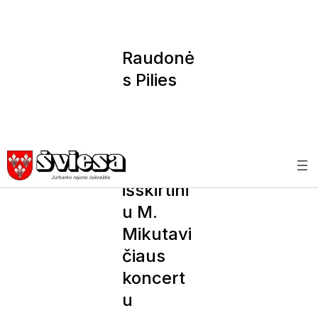
Raudonė
s Pilies
festivalis
sugrįžta
su roko
opera ir
išskirtini
u M.
Mikutavi
čiaus
koncert
u