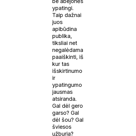
be abejonės
ypatingi.
Taip dažnai
juos
apibūdina
publika,
tiksliai net
negalėdama
paaiškinti, iš
kur tas
išskirtinumo
ir
ypatingumo
jausmas
atsiranda.
Gal dėl gero
garso? Gal
dėl šou? Gal
šviesos
užburia?