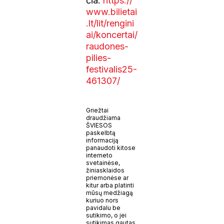
čia:
https://
www.bilietai
.lt/lit/rengini
ai/koncertai/
raudones-
pilies-
festivalis25-
461307/
Griežtai
draudžiama
ŠVIESOS
paskelbtą
informaciją
panaudoti kitose
interneto
svetainėse,
žiniasklaidos
priemonėse ar
kitur arba platinti
mūsų medžiagą
kuriuo nors
pavidalu be
sutikimo, o jei
sutikimas gautas,