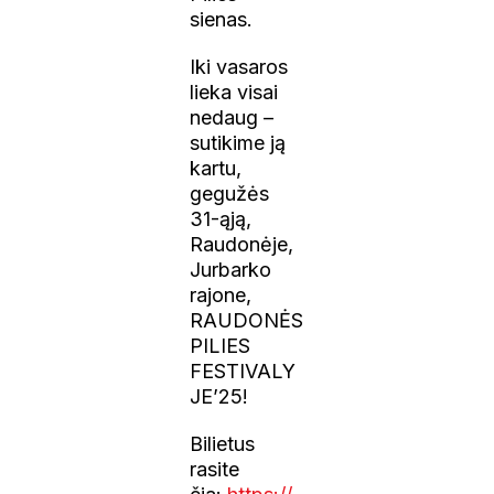
sienas.
Iki vasaros
lieka visai
nedaug –
sutikime ją
kartu,
gegužės
31-ąją,
Raudonėje,
Jurbarko
rajone,
RAUDONĖS
PILIES
FESTIVALY
JE’25!
Bilietus
rasite