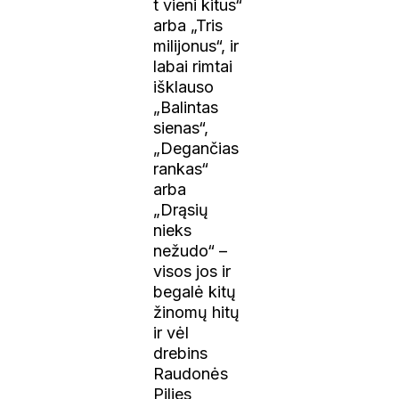
t vieni kitus“
arba „Tris
milijonus“, ir
labai rimtai
išklauso
„Balintas
sienas“,
„Degančias
rankas“
arba
„Drąsių
nieks
nežudo“ –
visos jos ir
begalė kitų
žinomų hitų
ir vėl
drebins
Raudonės
Pilies