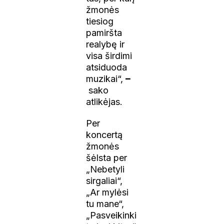
žmonės
tiesiog
pamiršta
realybę ir
visa širdimi
atsiduoda
muzikai“,
–
sako
atlikėjas.
Per
koncertą
žmonės
šėlsta per
„Nebetyli
sirgaliai“,
„Ar mylėsi
tu mane“,
„Pasveikinki