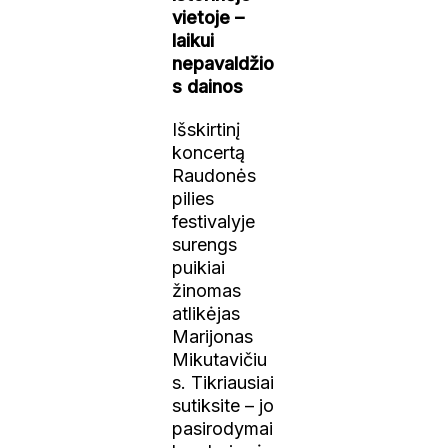
vietoje –
laikui
nepavaldžio
s dainos
Išskirtinį
koncertą
Raudonės
pilies
festivalyje
surengs
puikiai
žinomas
atlikėjas
Marijonas
Mikutavičiu
s. Tikriausiai
sutiksite – jo
pasirodymai