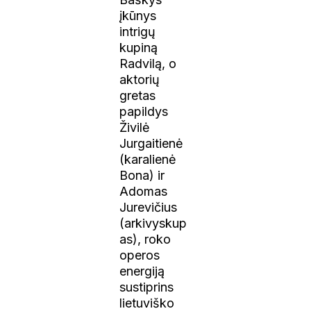
įkūnys
intrigų
kupiną
Radvilą, o
aktorių
gretas
papildys
Živilė
Jurgaitienė
(karalienė
Bona) ir
Adomas
Jurevičius
(arkivyskup
as), roko
operos
energiją
sustiprins
lietuviško