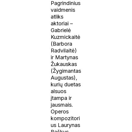
Pagrindinius
vaidmenis
atliks
aktoriai –
Gabrielė
Kuzmickaitė
(Barbora
Radvilaitė)
ir Martynas
Žukauskas
(Žygimantas
Augustas),
kurių duetas
alsuos
įtampa ir
jausmais.
Operos
kompozitori
us Laurynas
Baškys