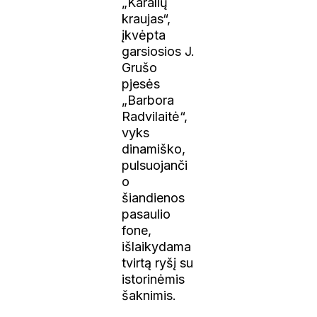
„Karalių
kraujas“,
įkvėpta
garsiosios J.
Grušo
pjesės
„Barbora
Radvilaitė“,
vyks
dinamiško,
pulsuojanči
o
šiandienos
pasaulio
fone,
išlaikydama
tvirtą ryšį su
istorinėmis
šaknimis.