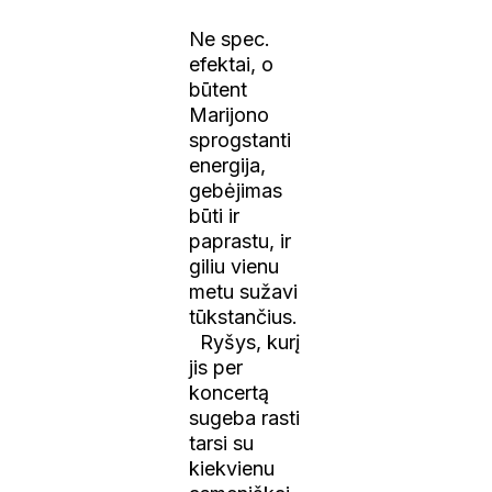
Ne spec.
efektai, o
būtent
Marijono
sprogstanti
energija,
gebėjimas
būti ir
paprastu, ir
giliu vienu
metu sužavi
tūkstančius.
Ryšys, kurį
jis per
koncertą
sugeba rasti
tarsi su
kiekvienu