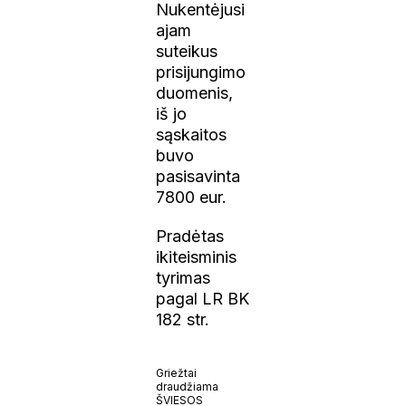
Nukentėjusi
ajam
suteikus
prisijungimo
duomenis,
iš jo
sąskaitos
buvo
pasisavinta
7800 eur.
Pradėtas
ikiteisminis
tyrimas
pagal LR BK
182 str.
Griežtai
draudžiama
ŠVIESOS