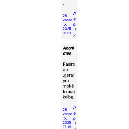
,
R
28
e
vasar
p
io,
2025
l
16:51
y
Anoni
mas
Pasiro
do
,gerai
yra
mokė
ti rusų
kalbą.
R
28
e
vasar
p
io,
2025
l
17:18
y