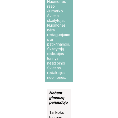
Nuomones
rašo
Jurbarko
Šviesa
skaitytojai.
Nuomonės
nėra
redaguojamo
s ar
patikrinamos.
Skaitytojų
diskusijos
turinys
neatspindi
Šviesos
redakcijos
nuomonės.
Nebent
gimnozę
panaudojo
Tai koks
tyrimas