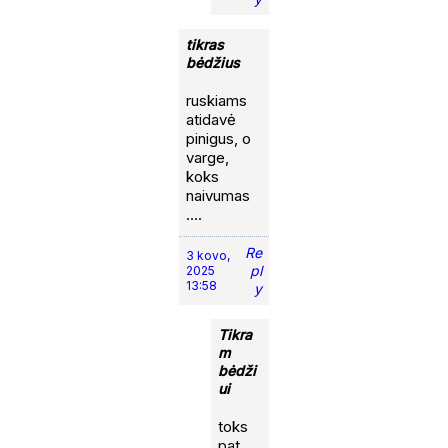
tikras
bėdžius
ruskiams
atidavė
pinigus, o
varge,
koks
naivumas
….
Re
3 kovo,
pl
2025
13:58
y
Tikra
m
bėdži
ui
toks
pat