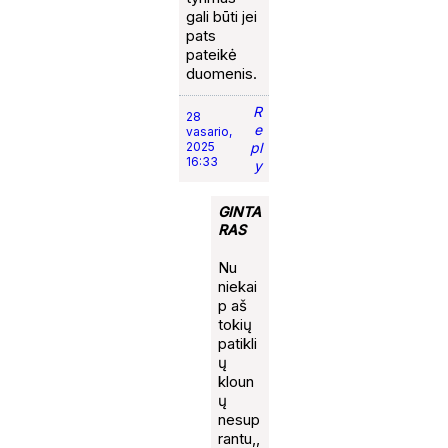
gali būti jei
pats
pateikė
duomenis.
R
28
e
vasario,
2025
pl
16:33
y
GINTA
RAS
Nu
niekai
p aš
tokių
patikli
ų
kloun
ų
nesup
rantu,,