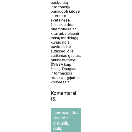
paskelbtą
informaciją
panaudoti kitose
interneto
svetainėse,
žiniasklaidos
priemonėse ar
kitur arba platinti
mūsų medžiagą
kuriuo nors
pavidalu be
sutikimo, o jei
sutikimas gautas,
būtina nurodyti
ŠVIESĄ kaip
šaltinį. Daugiau
informacijos
redakcija@jurbar
kosviesa.lt.
Komentarai
(5)
Dėmesio! Jūs
skaitote
diskusijų
skiltį.