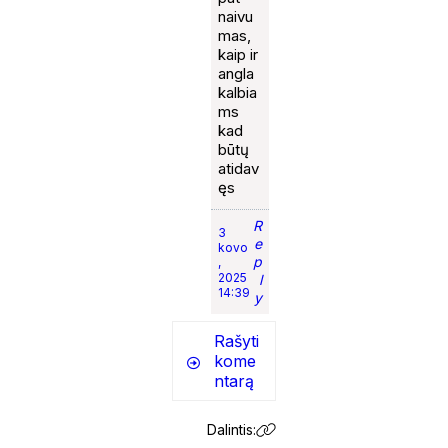
naivu
mas,
kaip ir
angla
kalbia
ms
kad
būtų
atidav
ęs
R
3
e
kovo
p
,
2025
l
14:39
y
Rašyti
kome
ntarą
Dalintis: