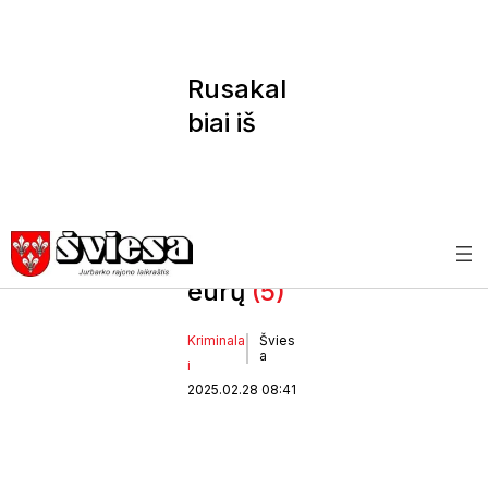
Rusakal
biai iš
patiklau
s vyro
išviliojo
7800
eurų
(5)
Kriminala
Švies
a
i
2025.02.28 08:41