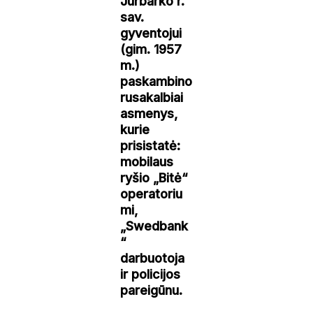
Jurbarko r.
sav.
gyventojui
(gim. 1957
m.)
paskambino
rusakalbiai
asmenys,
kurie
prisistatė:
mobilaus
ryšio „Bitė“
operatoriu
mi,
„Swedbank
“
darbuotoja
ir policijos
pareigūnu.