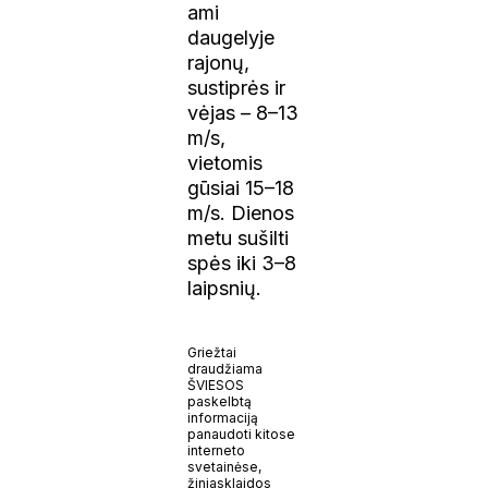
ami
daugelyje
rajonų,
sustiprės ir
vėjas – 8–13
m/s,
vietomis
gūsiai 15–18
m/s. Dienos
metu sušilti
spės iki 3–8
laipsnių.
Griežtai
draudžiama
ŠVIESOS
paskelbtą
informaciją
panaudoti kitose
interneto
svetainėse,
žiniasklaidos