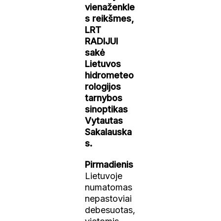
vienaženkle
s reikšmes,
LRT
RADIJUI
sakė
Lietuvos
hidrometeo
rologijos
tarnybos
sinoptikas
Vytautas
Sakalauska
s.
Pirmadienis
Lietuvoje
numatomas
nepastoviai
debesuotas,