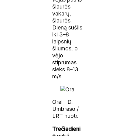
šiaurės
vakarų,
šiaurės.
Dieną sušils
iki 3–8
laipsnių
šilumos, o
vėjo
stiprumas
sieks 8–13
m/s.
Orai | D.
Umbraso /
LRT nuotr.
Trečiadieni
o
naktį