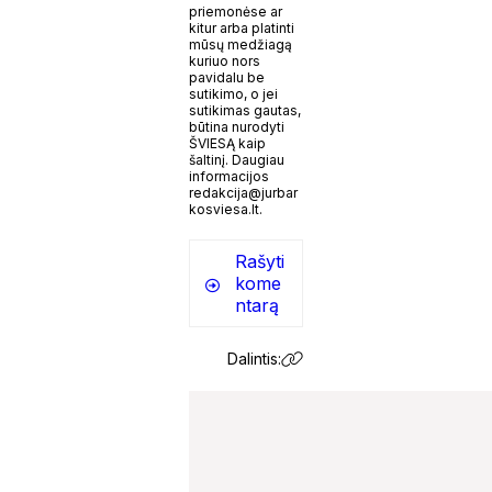
priemonėse ar
kitur arba platinti
mūsų medžiagą
kuriuo nors
pavidalu be
sutikimo, o jei
sutikimas gautas,
būtina nurodyti
ŠVIESĄ kaip
šaltinį. Daugiau
informacijos
redakcija@jurbar
kosviesa.lt.
Rašyti
kome
ntarą
Dalintis: