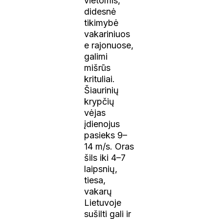
vietomis,
didesnė
tikimybė
vakariniuos
e rajonuose,
galimi
mišrūs
krituliai.
Šiaurinių
krypčių
vėjas
įdienojus
pasieks 9–
14 m/s. Oras
šils iki 4–7
laipsnių,
tiesa,
vakarų
Lietuvoje
sušilti gali ir