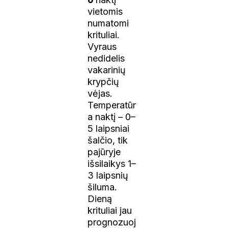
vietomis
numatomi
krituliai.
Vyraus
nedidelis
vakarinių
krypčių
vėjas.
Temperatūr
a naktį – 0–
5 laipsniai
šalčio, tik
pajūryje
išsilaikys 1–
3 laipsnių
šiluma.
Dieną
krituliai jau
prognozuoj