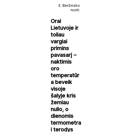
E. Beržinsko
nuotr.
Orai
Lietuvoje ir
toliau
vargiai
primins
pavasarį –
naktimis
oro
temperatūr
a beveik
visoje
šalyje kris
žemiau
nulio, o
dienomis
termometra
i terodys