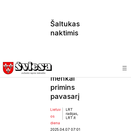
Šaltukas
naktimis
ir
snaigės:
orai ir
toliau
menkai
primins
pavasarį
Lietuv
LRT
radijas,
os
LRT.lt
diena
2025.04.07 07:01