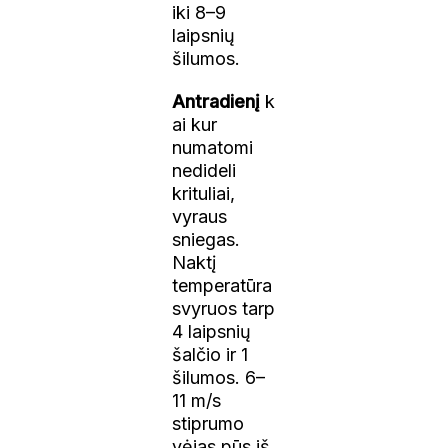
iki 8–9
laipsnių
šilumos.
Antradienį
k
ai kur
numatomi
nedideli
krituliai,
vyraus
sniegas.
Naktį
temperatūra
svyruos tarp
4 laipsnių
šalčio ir 1
šilumos. 6–
11 m/s
stiprumo
vėjas pūs iš