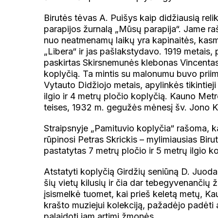
Birutės tėvas A. Puišys kaip didžiausią rel
parapijos žurnalą „Mūsų parapija“. Jame r
nuo neatmenamų laikų yra kapinaitės, kasm
„Libera“ ir jas pašlakstydavo. 1919 metais,
paskirtas Skirsnemunės klebonas Vincentas 
koplyčią. Ta mintis su malonumu buvo priimta
Vytauto Didžiojo metais, apylinkės tikintiej
ilgio ir 4 metrų pločio koplyčią. Kauno Met
teises, 1932 m. gegužės mėnesį šv. Jono Kr
Straipsnyje „Pamituvio koplyčia“ rašoma, k
rūpinosi Petras Skrickis – mylimiausias Bir
pastatytas 7 metrų pločio ir 5 metrų ilgio ko
Atstatyti koplyčią Girdžių seniūną D. Juoda
šių vietų kilusių ir čia dar tebegyvenančių ž
įsismelkė tuomet, kai prieš keletą metų, K
krašto muziejui kolekciją, pažadėjo padėti 
palaidoti jam artimi žmonės.