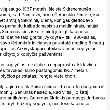
ikviją saugo 1937 metais išleistą Skirsnemunės
ašoma, kad Pamituvy, pono Černeckio žemėje, kur
et antrąją Sekminių dieną, kunigas giedodavo
 po pamaldų kalbėdamasis su maldininkais, naujai
Semenavičius iškėlė mintį įsteigti kapinėse
, bet ne taip greitai įvykdyta – tik 1930-aisias,
i savo lėšomis ir iniciatyva pasistatė medinę 6 metrų
ropolijos Arkivyskupui suteikus viešos koplyčios
ikštytojo koplyčia pašventinta.
ad koplyčios reikalais su nepaprastu atsidavimu
utės tėvukas, kurio pastangomis 1937 metais
plyčios priestatas, įrengta vieta chorui.
itį ragina ne tik Puišių šeima – to norėtų dauguma iš
monių. Seniūnas neslepia, kad viltis į jo širdį
auno antikvaras Gerardas Skrickis pardavęs Jurbarko
atstatyti Pažėrų koplyčią, nes tose kapinėse