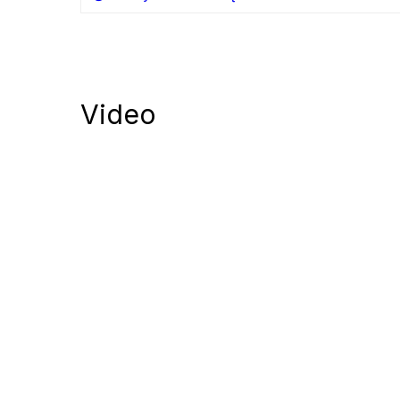
Video
Notify me of follow-up comments by
Notify me of new posts by email.