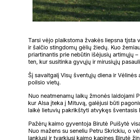
Tarsi vėjo plaikstoma žvakės liepsna tįsta 
ir šalčio stingdomų gėlių žiedų. Kuo žemiau s
priartinantis prie nebūtin išėjusių artimųjų 
ten, kur susitinka gyvųjų ir mirusiųjų pasauli
Šį savaitgalį Visų šventųjų diena ir Vėlinės
poilsio vietų.
Nuo neatmenamų laikų žmonės laidojami Paal
kur Alsa įteka į Mituvą, galėjusi būti pagon
laikė lietuvių pakrikštyti atvykęs šventasis
Pažėrų kaimo gyventoja Birutė Puišytė visa š
Nuo mažens su seneliu Petru Skrickiu, o v
lankiusi ir tvarkiusi kaimo kapines Birutė žin