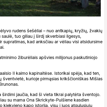
vėlyvo rudens šešėliai – nuo antkapių, kryžių, žvakių
aulė, tuo giliau į širdį skverbiasi ilgesys,
– ir supratimas, kad anksčiau ar vėliau visi atsidursime
ai.
 atminimo žiburėliais apšvies milijonus paskutiniojo
sio II kaimo kapinaitėse. Istorikai spėja, kad ten,
ių šventvietė, kurioje pirmąsias krikščioniškas Mišias
 Brunonas.
irdimi jaučia, kad ši vieta tikrai palytėta šventojo.
ėliau su mama Ona Skrickyte-Puišiene kasdien
o kiekvieno kapo istoriją, visų į juos atgulusiųjų