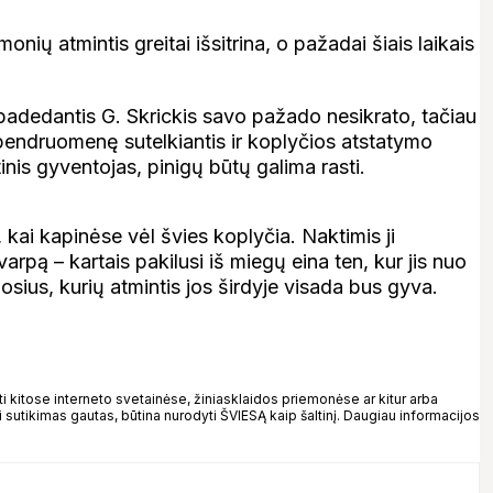
onių atmintis greitai išsitrina, o pažadai šiais laikais
adedantis G. Skrickis savo pažado nesikrato, tačiau
ų bendruomenę sutelkiantis ir koplyčios atstatymo
tinis gyventojas, pinigų būtų galima rasti.
o, kai kapinėse vėl švies koplyčia. Naktimis ji
pą – kartais pakilusi iš miegų eina ten, kur jis nuo
osius, kurių atmintis jos širdyje visada bus gyva.
kitose interneto svetainėse, žiniasklaidos priemonėse ar kitur arba
 sutikimas gautas, būtina nurodyti ŠVIESĄ kaip šaltinį. Daugiau informacijos