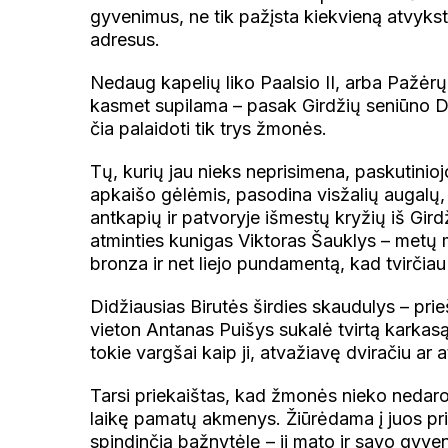
gyvenimus, ne tik pažįsta kiekvieną atvyksta
adresus.
Nedaug kapelių liko Paalsio II, arba Pažėrų
kasmet supilama – pasak Girdžių seniūno D
čia palaidoti tik trys žmonės.
Tų, kurių jau nieks neprisimena, paskutiniojo
apkaišo gėlėmis, pasodina visžalių augalų,
antkapių ir patvoryje išmestų kryžių iš Girdž
atminties kunigas Viktoras Šauklys – metų m
bronza ir net liejo pundamentą, kad tvirčiau 
Didžiausias Birutės širdies skaudulys – pri
vieton Antanas Puišys sukalė tvirtą karkasą 
tokie vargšai kaip ji, atvažiavę dviračiu ar a
Tarsi priekaištas, kad žmonės nieko nedaro 
laikę pamatų akmenys. Žiūrėdama į juos prie
spindinčią bažnytėlę – ji mato ir savo gyve