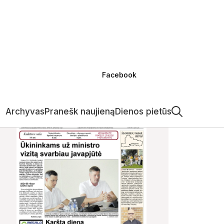
Facebook
Archyvas
Pranešk naujieną
Dienos pietūs