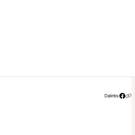
ys – sudegusi kaimo
Dalintis: