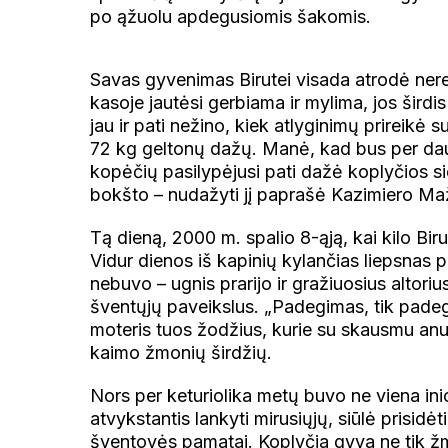
po ąžuolu apdegusiomis šakomis.
Savas gyvenimas Birutei visada atrodė ne
kasoje jautėsi gerbiama ir mylima, jos šird
jau ir pati nežino, kiek atlyginimų prireikė 
72 kg geltonų dažų. Manė, kad bus per daug,
kopėčių pasilypėjusi pati dažė koplyčios si
bokšto – nudažyti jį paprašė Kazimiero Mažuč
Tą dieną, 2000 m. spalio 8-ąją, kai kilo Bi
Vidur dienos iš kapinių kylančias liepsnas 
nebuvo – ugnis prarijo ir gražiuosius altorius
šventųjų paveikslus. „Padegimas, tik padegi
moteris tuos žodžius, kurie su skausmu anu
kaimo žmonių širdžių.
Nors per keturiolika metų buvo ne viena inici
atvykstantis lankyti mirusiųjų, siūlė prisidė
šventovės pamatai. Koplyčia gyva ne tik žmon