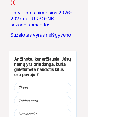
(1)
Patvirtintos pirmosios 2026–
2027 m. „URBO-NKL“
sezono komandos.
Sužalotas vyras neišgyveno
Ar žinote, kur arčiausiai Jūsų
namų yra priedanga, kuria
galėtumėte naudotis kilus
oro pavojui?
Žinau
Tokios nėra
Nesidomiu