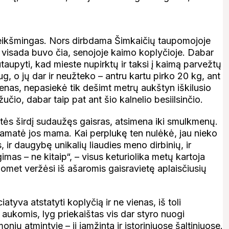
reikšmingas. Nors dirbdama Šimkaičių taupomojoje
is visada buvo čia, senojoje kaimo koplyčioje. Dabar
sutaupyti, kad mieste nupirktų ir taksi į kaimą parvežtų
 o jų dar ir neužteko – antru kartu pirko 20 kg, ant
enas, nepasiekė tik dešimt metrų aukštyn iškilusio
io, dabar taip pat ant šio kalnelio besiilsinčio.
rutės širdį sudaužęs gaisras, atsimena iki smulkmenų.
pamatė jos mama. Kai perplukę ten nulėkė, jau nieko
, ir daugybę unikalių liaudies meno dirbinių, ir
mas – ne kitaip“, – visus keturiolika metų kartoja
omet veržėsi iš ašaromis gaisravietę aplaisčiusių
atyva atstatyti koplyčią ir ne vienas, iš toli
ti aukomis, lyg priekaištas vis dar styro nuogi
ių atmintyje – ji įamžinta ir istoriniuose šaltiniuose.