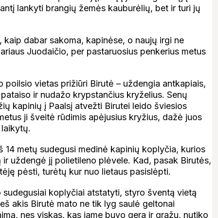
ntį lankyti brangių žemės kauburėlių, bet ir turi jų
, kaip dabar sakoma, kapinėse, o naujų irgi ne
ariaus Juodaičio, per pastaruosius penkerius metus
 poilsio vietas prižiūri Birutė – uždengia antkapiais,
 pataiso ir nudažo krypstančius kryželius. Senų
ių kapinių į Paalsį atvežti Birutei leido šviesios
etus ji šveitė rūdimis apėjusius kryžius, dažė juos
laikytų.
eš 14 metų sudegusi medinė kapinių koplyčia, kurios
ir uždengė jį polietileno plėvele. Kad, pasak Birutės,
tėję pėsti, turėtų kur nuo lietaus pasislėpti.
sudegusiai koplyčiai atstatyti, styro šventą vietą
š akis Birutė mato ne tik lyg saulė geltonai
nimą, nes viskas, kas jame buvo gera ir gražu, nutiko