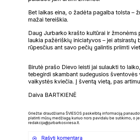
Bet laikas eina, o žadėta pagalba tolsta – žm
mažai tereiškia.
Daug Jurbarko krašto kultūrai ir žmonėms p
laukia pažėriškių iniciatyvos – jei atsirast
rūpesčius ant savo pečių galintis priimti vie
Birutė prašo Dievo leisti jai sulaukti to laik
tebegirdi skambant sudegusios šventovės var
vaikystės kviečia. Į šventą vietą, pas artimu
Daiva BARTKIENĖ
Griežtai draudžiama ŠVIESOS paskelbtą informaciją panaudoti 
platinti mūsų medžiagą kuriuo nors pavidalu be sutikimo, o jei
redakcija@jurbarkosviesa.lt.
Rašyti komentarą