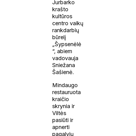
Jurbarko
krašto
kultūros
centro vaikų
rankdarbių
būrelį
„Šypsenėlė
“, abiem
vadovauja
Sniežana
Šašienė.
Mindaugo
restauruota
kraičio
skrynia ir
Viltės
pasiūti ir
apnerti
pagalvių