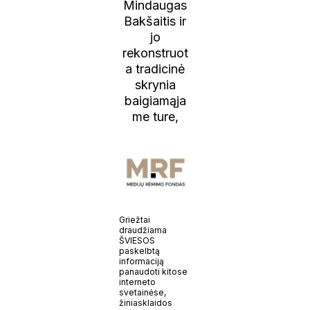
Mindaugas
Bakšaitis ir
jo
rekonstruot
a tradicinė
skrynia
baigiamąja
me ture,
Griežtai
draudžiama
ŠVIESOS
paskelbtą
informaciją
panaudoti kitose
interneto
svetainėse,
žiniasklaidos