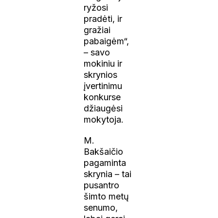
ryžosi
pradėti, ir
gražiai
pabaigėm“,
– savo
mokiniu ir
skrynios
įvertinimu
konkurse
džiaugėsi
mokytoja.
M.
Bakšaičio
pagaminta
skrynia – tai
pusantro
šimto metų
senumo,