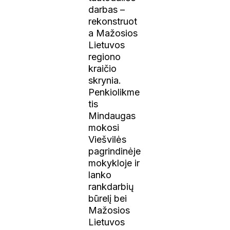
darbas –
rekonstruot
a Mažosios
Lietuvos
regiono
kraičio
skrynia.
Penkiolikme
tis
Mindaugas
mokosi
Viešvilės
pagrindinėje
mokykloje ir
lanko
rankdarbių
būrelį bei
Mažosios
Lietuvos