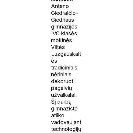
Antano
Giedraičio-
Giedriaus
gimnazijos
IVC klasės
mokinės
Viltės
Luzgauskait
ės
tradiciniais
nėriniais
dekoruoti
pagalvių
užvalkalai.
Šį darbą
gimnazistė
atliko
vadovaujant
technologijų