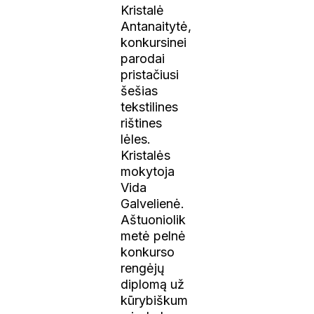
Kristalė
Antanaitytė,
konkursinei
parodai
pristačiusi
šešias
tekstilines
rištines
lėles.
Kristalės
mokytoja
Vida
Galvelienė.
Aštuoniolik
metė pelnė
konkurso
rengėjų
diplomą už
kūrybiškum