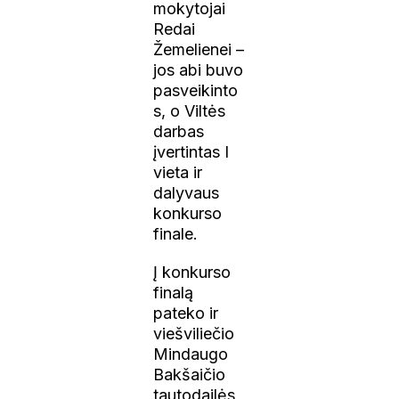
mokytojai
Redai
Žemelienei –
jos abi buvo
pasveikinto
s, o Viltės
darbas
įvertintas I
vieta ir
dalyvaus
konkurso
finale.
Į konkurso
finalą
pateko ir
viešviliečio
Mindaugo
Bakšaičio
tautodailės