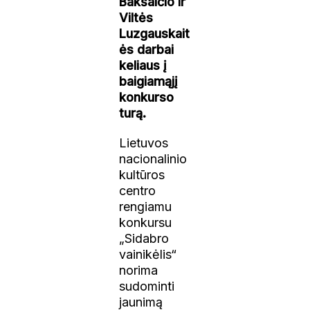
Bakšaičio ir
Viltės
Luzgauskait
ės darbai
keliaus į
baigiamąjį
konkurso
turą.
Lietuvos
nacionalinio
kultūros
centro
rengiamu
konkursu
„Sidabro
vainikėlis“
norima
sudominti
jaunimą