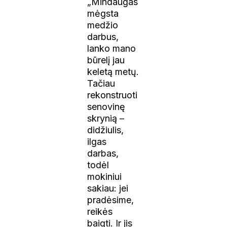
„Mindaugas
mėgsta
medžio
darbus,
lanko mano
būrelį jau
keletą metų.
Tačiau
rekonstruoti
senovinę
skrynią –
didžiulis,
ilgas
darbas,
todėl
mokiniui
sakiau: jei
pradėsime,
reikės
baigti. Ir jis