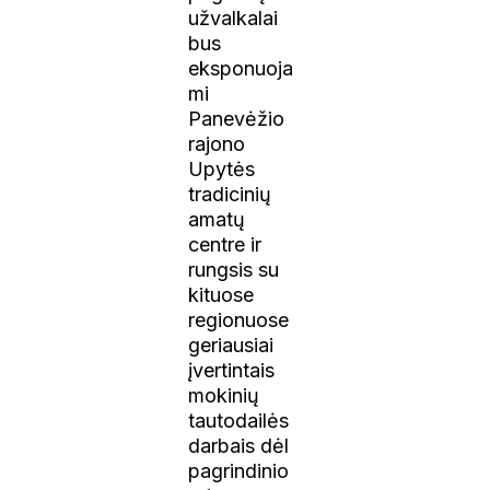
užvalkalai
bus
eksponuoja
mi
Panevėžio
rajono
Upytės
tradicinių
amatų
centre ir
rungsis su
kituose
regionuose
geriausiai
įvertintais
mokinių
tautodailės
darbais dėl
pagrindinio