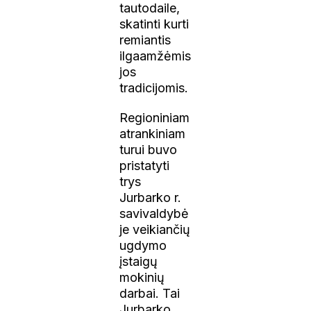
tautodaile,
skatinti kurti
remiantis
ilgaamžėmis
jos
tradicijomis.
Regioniniam
atrankiniam
turui buvo
pristatyti
trys
Jurbarko r.
savivaldybė
je veikiančių
ugdymo
įstaigų
mokinių
darbai. Tai
Jurbarko