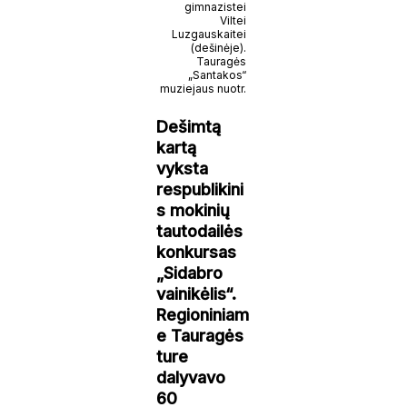
gimnazistei
Viltei
Luzgauskaitei
(dešinėje).
Tauragės
„Santakos“
muziejaus nuotr.
Dešimtą
kartą
vyksta
respublikini
s mokinių
tautodailės
konkursas
„Sidabro
vainikėlis“.
Regioniniam
e Tauragės
ture
dalyvavo
60