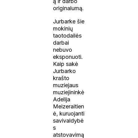
ą ir darbo
originalumą.
Jurbarke šie
mokinių
taotodailės
darbai
nebuvo
eksponuoti.
Kaip sakė
Jurbarko
krašto
muziejaus
muziejininkė
Adelija
Meizeraitien
ė, kuruojanti
savivaldybė
s
atstovavimą