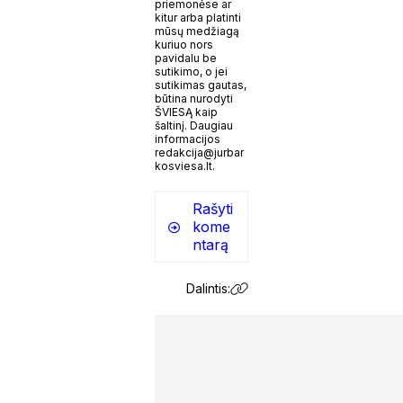
priemonėse ar
kitur arba platinti
mūsų medžiagą
kuriuo nors
pavidalu be
sutikimo, o jei
sutikimas gautas,
būtina nurodyti
ŠVIESĄ kaip
šaltinį. Daugiau
informacijos
redakcija@jurbar
kosviesa.lt.
Rašyti
kome
ntarą
Dalintis: