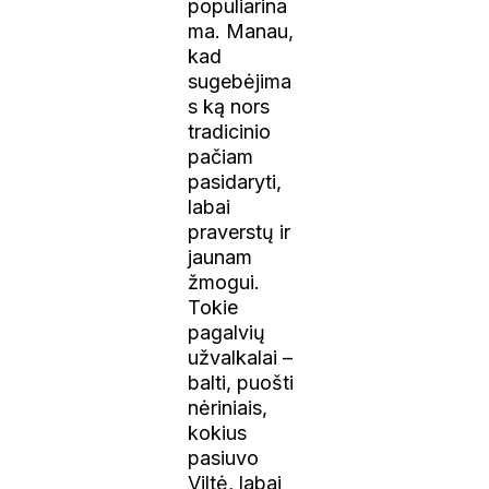
populiarina
ma. Manau,
kad
sugebėjima
s ką nors
tradicinio
pačiam
pasidaryti,
labai
praverstų ir
jaunam
žmogui.
Tokie
pagalvių
užvalkalai –
balti, puošti
nėriniais,
kokius
pasiuvo
Viltė, labai