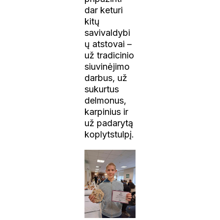
dar keturi
kitų
savivaldybi
ų atstovai –
už tradicinio
siuvinėjimo
darbus, už
sukurtus
delmonus,
karpinius ir
už padarytą
koplytstulpį.