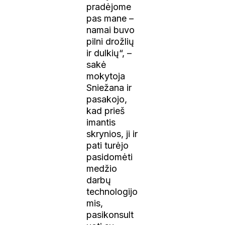
pradėjome
pas mane –
namai buvo
pilni drožlių
ir dulkių“, –
sakė
mokytoja
Sniežana ir
pasakojo,
kad prieš
imantis
skrynios, ji ir
pati turėjo
pasidomėti
medžio
darbų
technologijo
mis,
pasikonsult