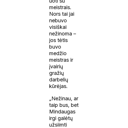
uoti su
meistrais.
Nors tai jai
nebuvo
visiškai
nežinoma –
jos tėtis
buvo
medžio
meistras ir
įvairių
gražių
darbelių
kūrėjas.
„Nežinau, ar
taip bus, bet
Mindaugas
irgi galėtų
užsiimti