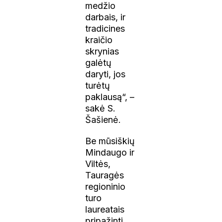
medžio
darbais, ir
tradicines
kraičio
skrynias
galėtų
daryti, jos
turėtų
paklausą“, –
sakė S.
Šašienė.
Be mūsiškių
Mindaugo ir
Viltės,
Tauragės
regioninio
turo
laureatais
pripažinti