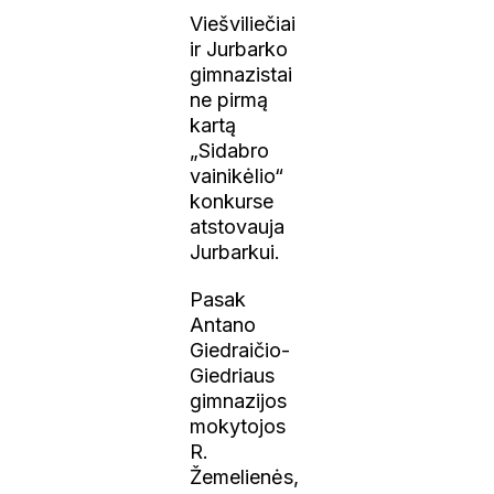
Viešviliečiai
ir Jurbarko
gimnazistai
ne pirmą
kartą
„Sidabro
vainikėlio“
konkurse
atstovauja
Jurbarkui.
Pasak
Antano
Giedraičio-
Giedriaus
gimnazijos
mokytojos
R.
Žemelienės,