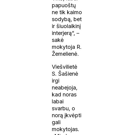
papuoštų
ne tik kaimo
sodybą, bet
ir šiuolaikinį
interjerą“, –
sakė
mokytoja R.
Žemelienė.
Viešvilietė
S. Šašienė
irgi
neabejoja,
kad noras
labai
svarbu, o
norą įkvėpti
gali
mokytojas.