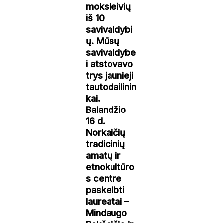
moksleivių
iš 10
savivaldybi
ų. Mūsų
savivaldybe
i atstovavo
trys jaunieji
tautodailinin
kai.
Balandžio
16 d.
Norkaičių
tradicinių
amatų ir
etnokultūro
s centre
paskelbti
laureatai –
Mindaugo