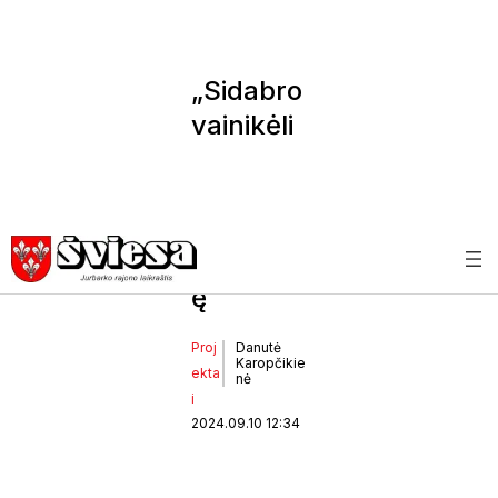
„Sidabro
vainikėli
s“:
jaunimas
gręžiasi į
tautodail
ę
Proj
Danutė
Karopčikie
ekta
nė
i
2024.09.10 12:34