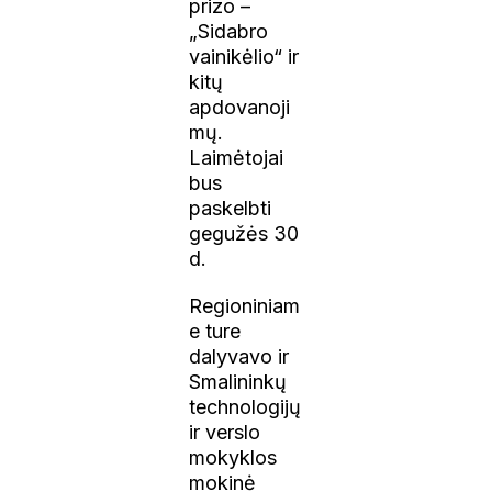
prizo –
„Sidabro
vainikėlio“ ir
kitų
apdovanoji
mų.
Laimėtojai
bus
paskelbti
gegužės 30
d.
Regioniniam
e ture
dalyvavo ir
Smalininkų
technologijų
ir verslo
mokyklos
mokinė