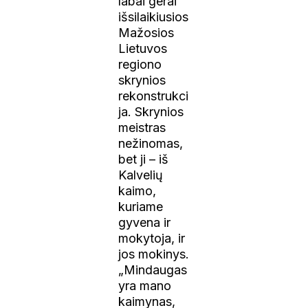
labai gerai
išsilaikiusios
Mažosios
Lietuvos
regiono
skrynios
rekonstrukci
ja. Skrynios
meistras
nežinomas,
bet ji – iš
Kalvelių
kaimo,
kuriame
gyvena ir
mokytoja, ir
jos mokinys.
„Mindaugas
yra mano
kaimynas,