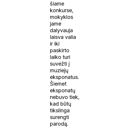
šiame
konkurse,
mokyklos
jame
dalyvauja
laisva valia
ir iki
paskirto
laiko turi
suvežti į
muziejų
eksponatus.
Šiemet
eksponatų
nebuvo tiek,
kad būtų
tikslinga
surengti
parodą.