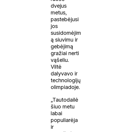
dvejus
metus,
pastebėjusi
jos
susidomėjim
ą siuvimu ir
gebėjimą
gražiai nerti
vąšeliu.
Viltė
dalyvavo ir
technologijų
olimpiadoje.
„Tautodailė
šiuo metu
labai
populiarėja
ir