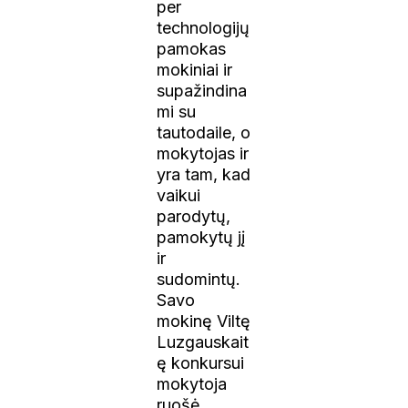
per
technologijų
pamokas
mokiniai ir
supažindina
mi su
tautodaile, o
mokytojas ir
yra tam, kad
vaikui
parodytų,
pamokytų jį
ir
sudomintų.
Savo
mokinę Viltę
Luzgauskait
ę konkursui
mokytoja
ruošė