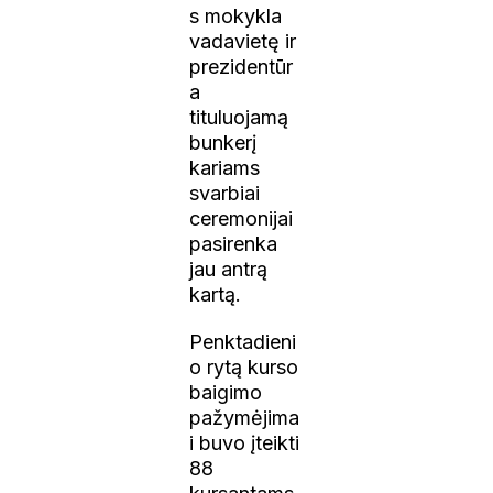
s mokykla
vadavietę ir
prezidentūr
a
tituluojamą
bunkerį
kariams
svarbiai
ceremonijai
pasirenka
jau antrą
kartą.
Penktadieni
o rytą kurso
baigimo
pažymėjima
i buvo įteikti
88