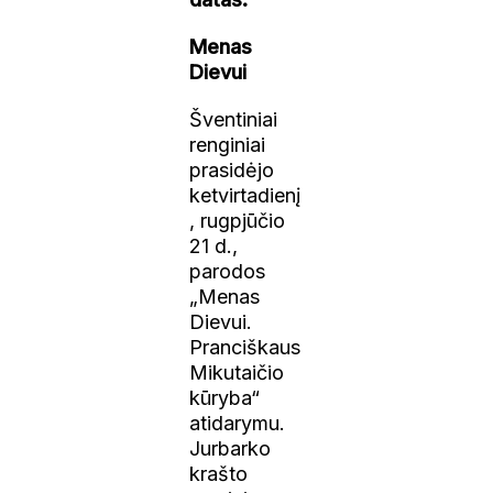
Menas
Dievui
Šventiniai
renginiai
prasidėjo
ketvirtadienį
, rugpjūčio
21 d.,
parodos
„Menas
Dievui.
Pranciškaus
Mikutaičio
kūryba“
atidarymu.
Jurbarko
krašto