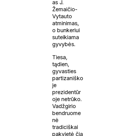
as J.
Žemaičio-
Vytauto
atminimas,
o bunkeriui
suteikiama
gyvybės.
Tiesa,
tądien,
gyvasties
partizaniško
je
prezidentūr
oje netrūko.
Vadžgirio
bendruome
nė
tradiciškai
pakvietė čia