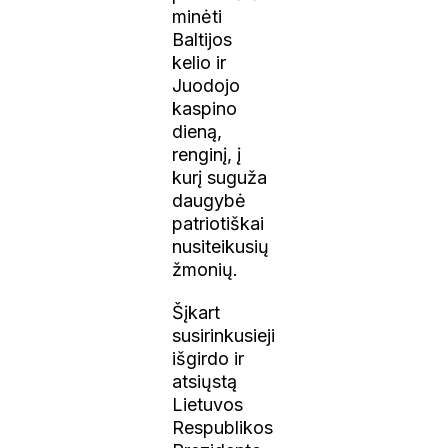
minėti
Baltijos
kelio ir
Juodojo
kaspino
dieną,
renginį, į
kurį suguža
daugybė
patriotiškai
nusiteikusių
žmonių.
Šįkart
susirinkusieji
išgirdo ir
atsiųstą
Lietuvos
Respublikos