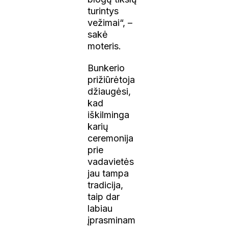
turintys
vežimai“, –
sakė
moteris.
Bunkerio
prižiūrėtoja
džiaugėsi,
kad
iškilminga
karių
ceremonija
prie
vadavietės
jau tampa
tradicija,
taip dar
labiau
įprasminam