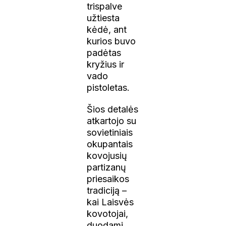
trispalve
užtiesta
kėdė, ant
kurios buvo
padėtas
kryžius ir
vado
pistoletas.
Šios detalės
atkartojo su
sovietiniais
okupantais
kovojusių
partizanų
priesaikos
tradiciją –
kai Laisvės
kovotojai,
duodami