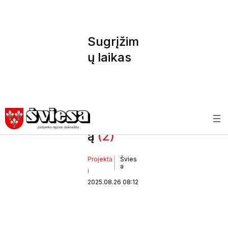
Sugrįžim
ų laikas
sujungė
krašto
praeitį ir
šiandien
ą
(2)
Projekta
Švies
a
i
2025.08.26 08:12