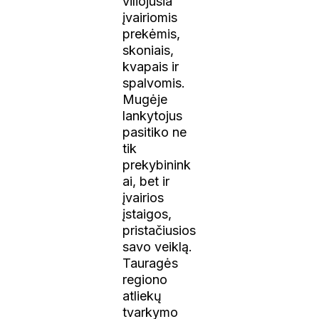
viliojusia
įvairiomis
prekėmis,
skoniais,
kvapais ir
spalvomis.
Mugėje
lankytojus
pasitiko ne
tik
prekybinink
ai, bet ir
įvairios
įstaigos,
pristačiusios
savo veiklą.
Tauragės
regiono
atliekų
tvarkymo