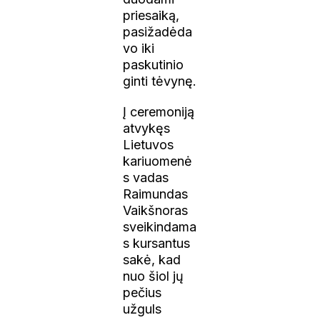
priesaiką,
pasižadėda
vo iki
paskutinio
ginti tėvynę.
Į ceremoniją
atvykęs
Lietuvos
kariuomenė
s vadas
Raimundas
Vaikšnoras
sveikindama
s kursantus
sakė, kad
nuo šiol jų
pečius
užguls