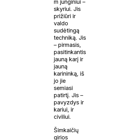
m junginiui –
skyriui. Jis
prižiūri ir
valdo
sudėtingą
techniką. Jis
– pirmasis,
pasitinkantis
jauną karį ir
jauną
karininką, iš
jo jie
semiasi
patirtį. Jis –
pavyzdys ir
kariui, ir
civiliui.
Šimkaičių
girios