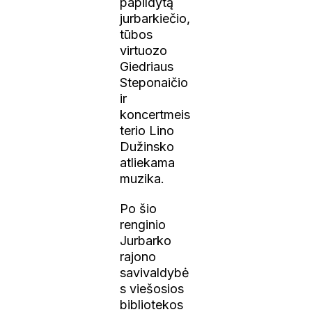
papildytą
jurbarkiečio,
tūbos
virtuozo
Giedriaus
Steponaičio
ir
koncertmeis
terio Lino
Dužinsko
atliekama
muzika.
Po šio
renginio
Jurbarko
rajono
savivaldybė
s viešosios
bibliotekos