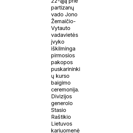
22-ąją prie
partizanų
vado Jono
Žemaičio-
Vytauto
vadavietės
įvyko
iškilminga
pirmosios
pakopos
puskarininki
ų kurso
baigimo
ceremonija.
Divizijos
generolo
Stasio
Raštikio
Lietuvos
kariuomenė