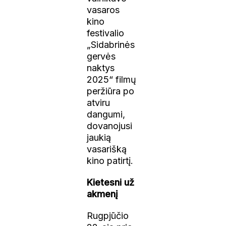
vasaros
kino
festivalio
„Sidabrinės
gervės
naktys
2025“ filmų
peržiūra po
atviru
dangumi,
dovanojusi
jaukią
vasarišką
kino patirtį.
Kietesni už
akmenį
Rugpjūčio