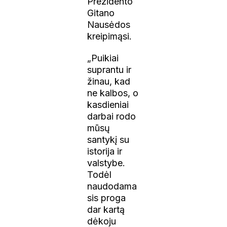
Prezidento
Gitano
Nausėdos
kreipimąsi.
„Puikiai
suprantu ir
žinau, kad
ne kalbos, o
kasdieniai
darbai rodo
mūsų
santykį su
istorija ir
valstybe.
Todėl
naudodama
sis proga
dar kartą
dėkoju