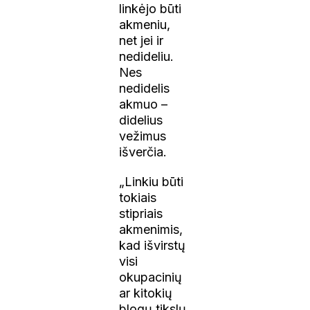
linkėjo būti
akmeniu,
net jei ir
nedideliu.
Nes
nedidelis
akmuo –
didelius
vežimus
išverčia.
„Linkiu būti
tokiais
stipriais
akmenimis,
kad išvirstų
visi
okupacinių
ar kitokių
blogų tikslų