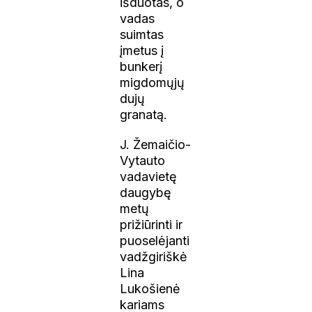
išduotas, o
vadas
suimtas
įmetus į
bunkerį
migdomųjų
dujų
granatą.
J. Žemaičio-
Vytauto
vadavietę
daugybę
metų
prižiūrinti ir
puoselėjanti
vadžgiriškė
Lina
Lukošienė
kariams