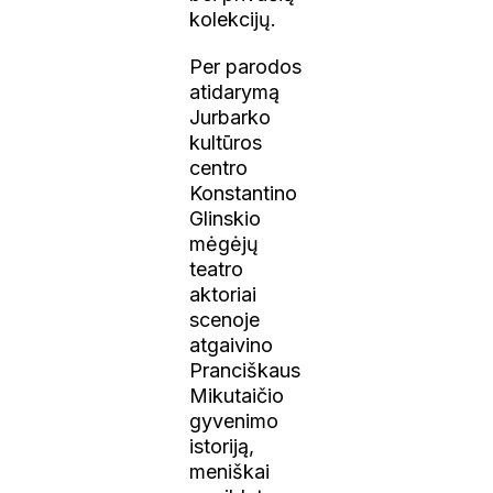
kolekcijų.
Per parodos
atidarymą
Jurbarko
kultūros
centro
Konstantino
Glinskio
mėgėjų
teatro
aktoriai
scenoje
atgaivino
Pranciškaus
Mikutaičio
gyvenimo
istoriją,
meniškai