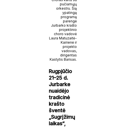
pučiamųjų
orkestru. Šią
ypatingą
programą
parengė
Jurbarko krašto
projektinio
choro vadovė
Laura Matuzaitė-
Kairienė ir
projekto
vadovas,
dirigentas
Kastytis Barisas.
Rugpjūčio
21–25 d.
Jurbarke
nuaidėjo
tradicinė
krašto
šventė
„Sugrįžimų
laikas“,