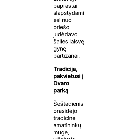
paprastai
slapstydami
esi nuo
priešo
judėdavo
šalies laisvę
gynę
partizanai.
Tradicija,
pakvietusi į
Dvaro
parką
Šeštadienis
prasidėjo
tradicine
amatininkų
muge,