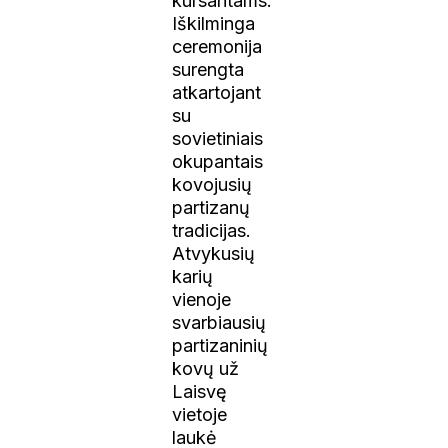
kursantams.
Iškilminga
ceremonija
surengta
atkartojant
su
sovietiniais
okupantais
kovojusių
partizanų
tradicijas.
Atvykusių
karių
vienoje
svarbiausių
partizaninių
kovų už
Laisvę
vietoje
laukė