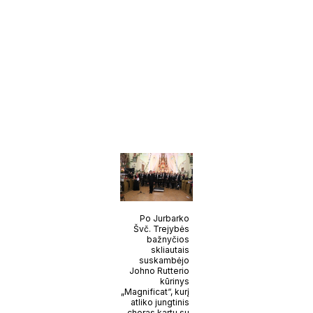
Po Jurbarko
Švč. Trejybės
bažnyčios
skliautais
suskambėjo
Johno Rutterio
kūrinys
„Magnificat“, kurį
atliko jungtinis
choras kartu su