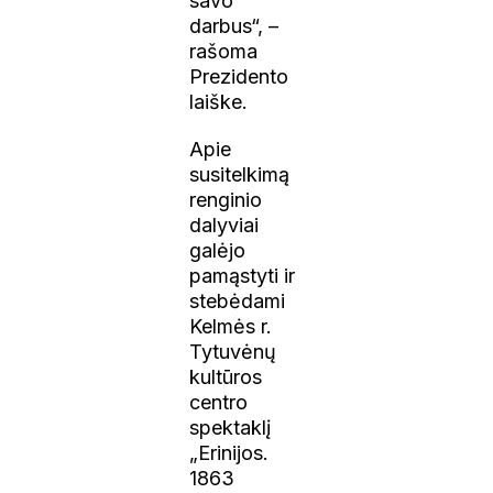
savo
darbus“, –
rašoma
Prezidento
laiške.
Apie
susitelkimą
renginio
dalyviai
galėjo
pamąstyti ir
stebėdami
Kelmės r.
Tytuvėnų
kultūros
centro
spektaklį
„Erinijos.
1863