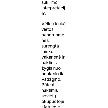
sukilimo
interpretacij
a“.
Vėliau laukė
vietos
bendruome
nės
surengta
miško
vakarienė ir
naktinis
žygis nuo
bunkerio iki
Vadžgirio.
Būtent
naktimis
sovietų
okupuotoje
Lietuvoje