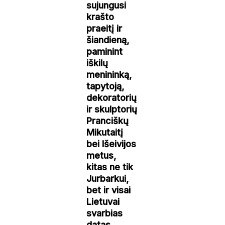
sujungusi
krašto
praeitį ir
šiandieną,
paminint
iškilų
menininką,
tapytoją,
dekoratorių
ir skulptorių
Pranciškų
Mikutaitį
bei Išeivijos
metus,
kitas ne tik
Jurbarkui,
bet ir visai
Lietuvai
svarbias
datas.