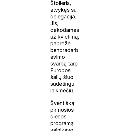
Štoileris,
atvykęs su
delegacija.
Jis,
dėkodamas
už kvietimą,
pabrėžė
bendradarbi
avimo
svarbą tarp
Europos
šalių šiuo
sudėtingu
laikmečiu.
Šventišką
pirmosios
dienos
programą
vainikavo