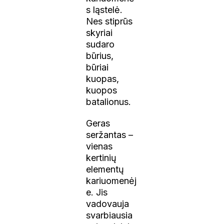
s ląstelė.
Nes stiprūs
skyriai
sudaro
būrius,
būriai
kuopas,
kuopos
batalionus.
Geras
seržantas –
vienas
kertinių
elementų
kariuomenėj
e. Jis
vadovauja
svarbiausia