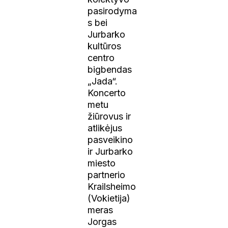
pasirodyma
s bei
Jurbarko
kultūros
centro
bigbendas
„Jada“.
Koncerto
metu
žiūrovus ir
atlikėjus
pasveikino
ir Jurbarko
miesto
partnerio
Krailsheimo
(Vokietija)
meras
Jorgas