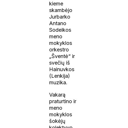
kieme
skambėjo
Jurbarko
Antano
Sodeikos
meno
mokyklos
orkestro
„Šventė“ ir
svečių iš
Hainuvkos
(Lenkija)
muzika.
Vakarą
praturtino ir
meno
mokyklos
šokėjų
kolektyvo