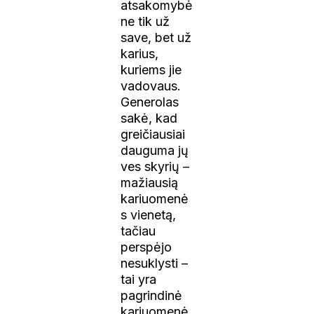
atsakomybė
ne tik už
save, bet už
karius,
kuriems jie
vadovaus.
Generolas
sakė, kad
greičiausiai
dauguma jų
ves skyrių –
mažiausią
kariuomenė
s vienetą,
tačiau
perspėjo
nesuklysti –
tai yra
pagrindinė
kariuomenė