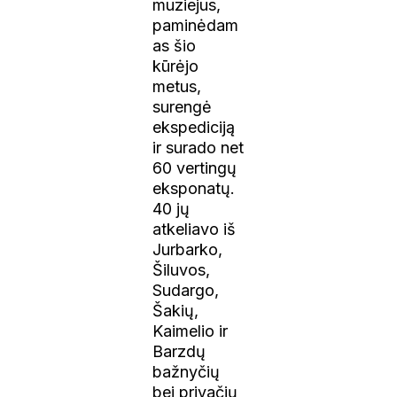
muziejus,
paminėdam
as šio
kūrėjo
metus,
surengė
ekspediciją
ir surado net
60 vertingų
eksponatų.
40 jų
atkeliavo iš
Jurbarko,
Šiluvos,
Sudargo,
Šakių,
Kaimelio ir
Barzdų
bažnyčių
bei privačių