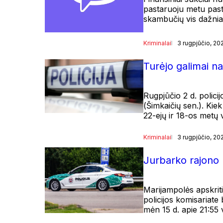
pastaruoju metu paste
skambučių vis dažni
Kriminalai
3 rugpjūčio, 20
Turėjo galimai n
Rugpjūčio 2 d. polici
(Šimkaičių sen.). Kie
22-ejų ir 18-os metų
Kriminalai
3 rugpjūčio, 20
Jurbarko rajono p
Marijampolės apskriti
policijos komisariate
mėn 15 d. apie 21:55 