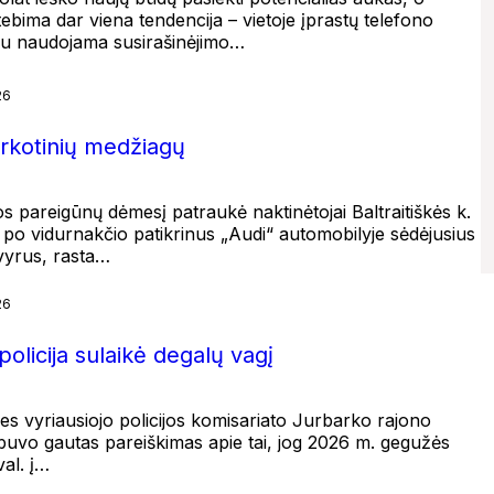
bima dar viena tendencija – vietoje įprastų telefono
au naudojama susirašinėjimo…
26
arkotinių medžiagų
jos pareigūnų dėmesį patraukė naktinėtojai Baltraitiškės k.
k po vidurnakčio patikrinus „Audi“ automobilyje sėdėjusius
 vyrus, rasta…
26
olicija sulaikė degalų vagį
es vyriausiojo policijos komisariato Jurbarko rajono
 buvo gautas pareiškimas apie tai, jog 2026 m. gegužės
val. į…