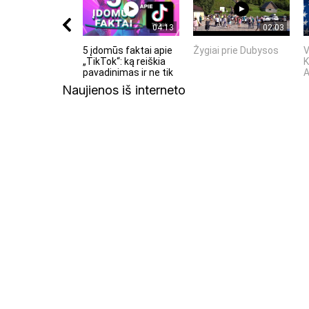
04:13
02:03
5 įdomūs faktai apie
Žygiai prie Dubysos
V
„TikTok“: ką reiškia
K
pavadinimas ir ne tik
Naujienos iš interneto