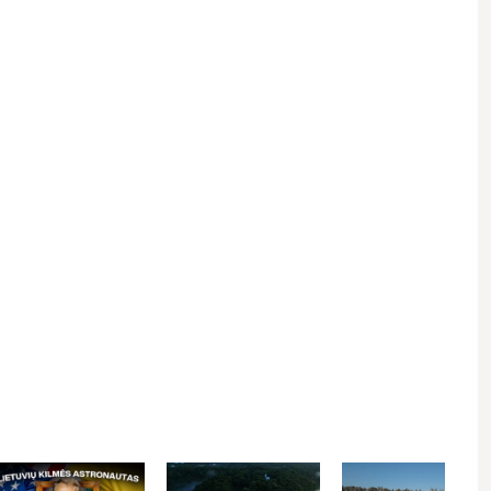
 email.
Kviečiame gerbti kitus asmenis, vengti patyčių, niekinimo,