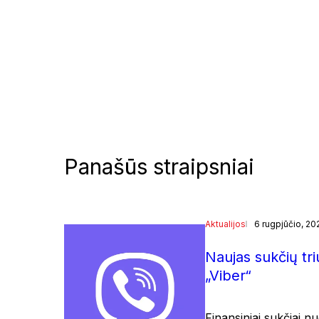
Panašūs straipsniai
Aktualijos
6 rugpjūčio, 20
Naujas sukčių tr
„Viber“
Finansiniai sukčiai n