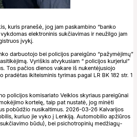
škis, kuris pranešė, jog jam paskambino “banko
u vykdomas elektroninis sukčiavimas ir neužilgo jam
istruos įvykį.
anko darbuotojo bei policijos pareigūno “pažymėjimų”
sitikėjimą. Vyriškis atvykusiam “ policijos kurjeriui”
us. Tos pačios dienos vakare iš nukentėjusiojo
 pradėtas ikiteisminis tyrimas pagal LR BK 182 str. 1
o policijos komisariato Veiklos skyriaus pareigūnai
okėjimo kortelę, taip pat nustatė, jog minėti
us pobūdžio nusikaltimus. 2026-03-26 Kalvarijos
ilis, kuriuo jie vyko į Lenkiją. Automobilio apžiūros
 sukčiavimo būdu), bei psichotropinių medžiagų-