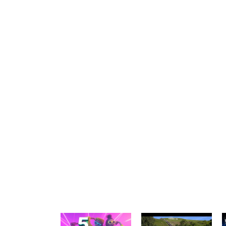
Notify me of follow-up comments by
Notify me of new posts by email.
Komentuodami esate atsakingi už išsakytas mintis. 
nekurstyti neapykantos ir susipriešinimo.