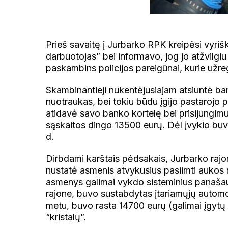
Prieš savaitę į Jurbarko RPK kreipėsi vyri
darbuotojas” bei informavo, jog jo atžvilgi
paskambins policijos pareigūnai, kurie užreg
Skambinantieji nukentėjusiajam atsiuntė b
nuotraukas, bei tokiu būdu įgijo pastarojo pa
atidavė savo banko kortelę bei prisijungim
sąskaitos dingo 13500 eurų. Dėl įvykio buvo
d.
Dirbdami karštais pėdsakais, Jurbarko rajon
nustatė asmenis atvykusius pasiimti aukos m
asmenys galimai vykdo sisteminius panaša
rajone, buvo sustabdytas įtariamųjų automob
metu, buvo rasta 14700 eurų (galimai įgytų
“kristalų”.