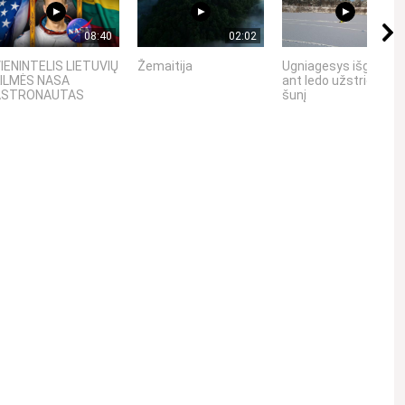
08:40
02:02
00:12
IENINTELIS LIETUVIŲ
Žemaitija
Ugniagesys išgelbsti
ILMĖS NASA
ant ledo užstrigusį
ASTRONAUTAS
šunį