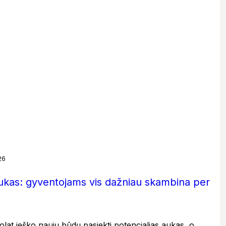
26
iukas: gyventojams vis dažniau skambina per
uolat ieško naujų būdų pasiekti potencialias aukas, o