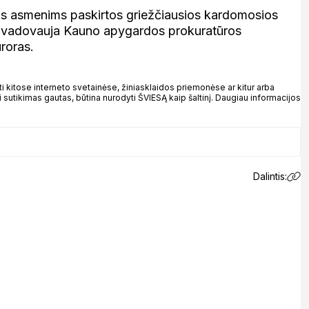
ms asmenims paskirtos griežčiausios kardomosios
i vadovauja Kauno apygardos prokuratūros
roras.
kitose interneto svetainėse, žiniasklaidos priemonėse ar kitur arba
 sutikimas gautas, būtina nurodyti ŠVIESĄ kaip šaltinį. Daugiau informacijos
Dalintis: