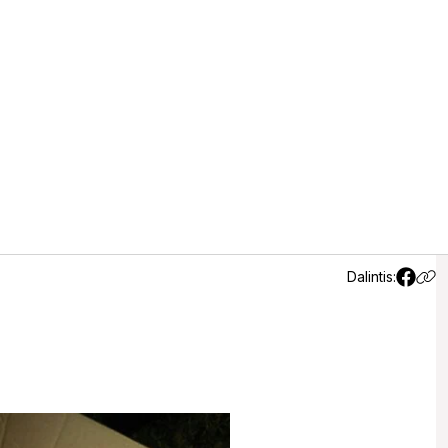
idžiaugė
Dalintis: