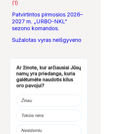
(1)
08:01
04:56
Patvirtintos pirmosios 2026–
2027 m. „URBO-NKL“
KAS TAS „SIX-
Jurbarkas sutiko
Jurbarko
SEVEN“?
2024-uosius!
komunalininkas
sezono komandos.
NEPAAIŠKINAMAS...
tvarko miestą
Sužalotas vyras neišgyveno
Ar žinote, kur arčiausiai Jūsų
namų yra priedanga, kuria
galėtumėte naudotis kilus
oro pavojui?
Žinau
Tokios nėra
Nesidomiu