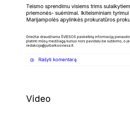
Teismo sprendimu visiems trims sulaikytie
priemonės- suėmimai. Ikiteisminiam tyrimu
Marijampolės apylinkės prokuratūros proku
Griežtai draudžiama ŠVIESOS paskelbtą informaciją panaudoti 
platinti mūsų medžiagą kuriuo nors pavidalu be sutikimo, o jei
redakcija@jurbarkosviesa.lt.
Rašyti komentarą
Video