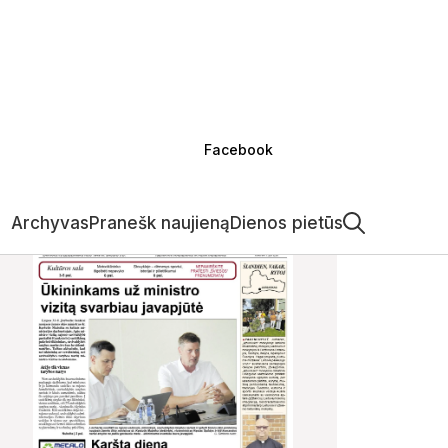
Facebook
Archyvas
Pranešk naujieną
Dienos pietūs