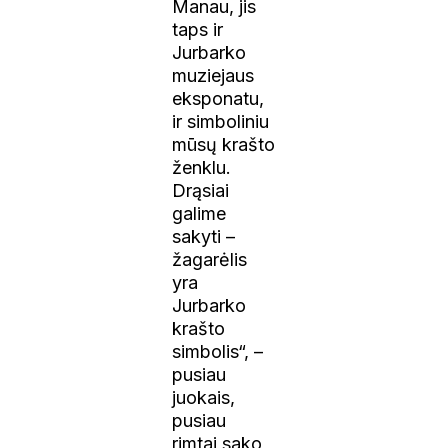
Manau, jis
taps ir
Jurbarko
muziejaus
eksponatu,
ir simboliniu
mūsų krašto
ženklu.
Drąsiai
galime
sakyti –
žagarėlis
yra
Jurbarko
krašto
simbolis“, –
pusiau
juokais,
pusiau
rimtai sako