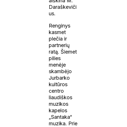
aiškina M.
Daraškeviči
us.
Renginys
kasmet
plečia ir
partnerių
ratą. Šiemet
pilies
menėje
skambėjo
Jurbarko
kultūros
centro
liaudiškos
muzikos
kapelos
„Santaka“
muzika. Prie