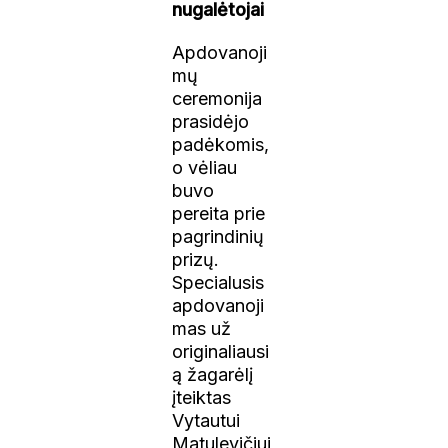
nugalėtojai
Apdovanoji
mų
ceremonija
prasidėjo
padėkomis,
o vėliau
buvo
pereita prie
pagrindinių
prizų.
Specialusis
apdovanoji
mas už
originaliausi
ą žagarėlį
įteiktas
Vytautui
Matulevičiui