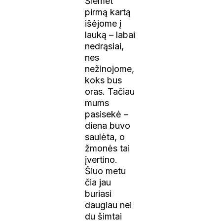
Šiemet
pirmą kartą
išėjome į
lauką – labai
nedrąsiai,
nes
nežinojome,
koks bus
oras. Tačiau
mums
pasisekė –
diena buvo
saulėta, o
žmonės tai
įvertino.
Šiuo metu
čia jau
buriasi
daugiau nei
du šimtai