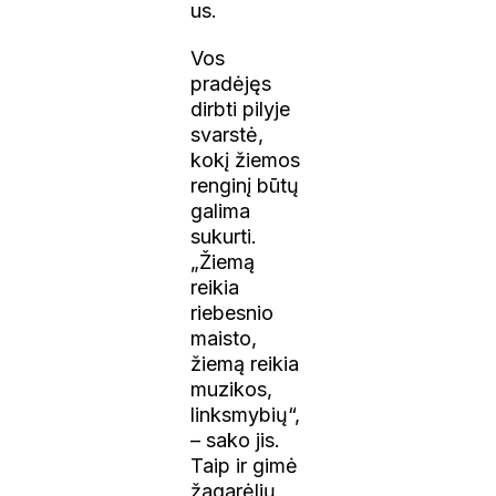
us.
Vos
pradėjęs
dirbti pilyje
svarstė,
kokį žiemos
renginį būtų
galima
sukurti.
„Žiemą
reikia
riebesnio
maisto,
žiemą reikia
muzikos,
linksmybių“,
– sako jis.
Taip ir gimė
žagarėlių