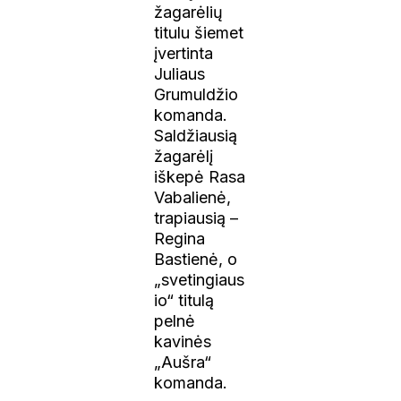
žagarėlių
titulu šiemet
įvertinta
Juliaus
Grumuldžio
komanda.
Saldžiausią
žagarėlį
iškepė Rasa
Vabalienė,
trapiausią –
Regina
Bastienė, o
„svetingiaus
io“ titulą
pelnė
kavinės
„Aušra“
komanda.