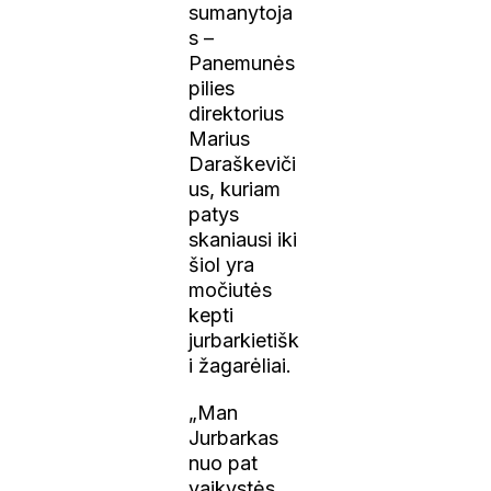
sumanytoja
s –
Panemunės
pilies
direktorius
Marius
Daraškeviči
us, kuriam
patys
skaniausi iki
šiol yra
močiutės
kepti
jurbarkietišk
i žagarėliai.
„Man
Jurbarkas
nuo pat
vaikystės