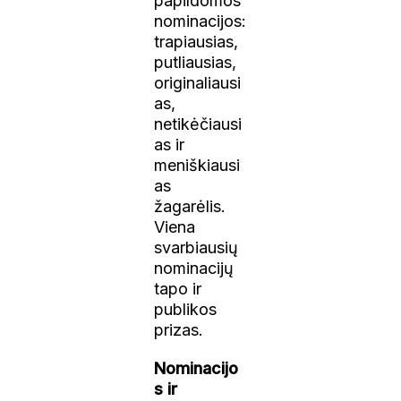
papildomos
nominacijos:
trapiausias,
putliausias,
originaliausi
as,
netikėčiausi
as ir
meniškiausi
as
žagarėlis.
Viena
svarbiausių
nominacijų
tapo ir
publikos
prizas.
Nominacijo
s ir