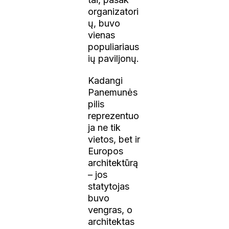
organizatori
ų, buvo
vienas
populiariaus
ių paviljonų.
Kadangi
Panemunės
pilis
reprezentuo
ja ne tik
vietos, bet ir
Europos
architektūrą
– jos
statytojas
buvo
vengras, o
architektas