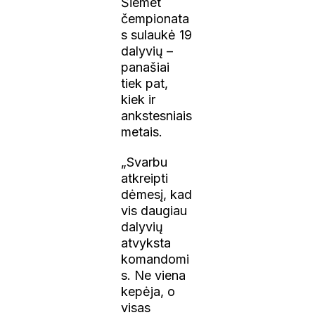
Šiemet
čempionata
s sulaukė 19
dalyvių –
panašiai
tiek pat,
kiek ir
ankstesniais
metais.
„Svarbu
atkreipti
dėmesį, kad
vis daugiau
dalyvių
atvyksta
komandomi
s. Ne viena
kepėja, o
visas