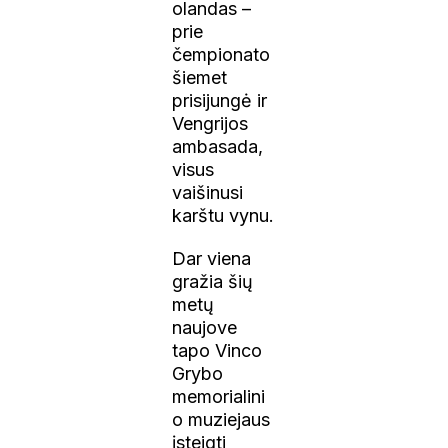
olandas –
prie
čempionato
šiemet
prisijungė ir
Vengrijos
ambasada,
visus
vaišinusi
karštu vynu.
Dar viena
gražia šių
metų
naujove
tapo Vinco
Grybo
memorialini
o muziejaus
įsteigti