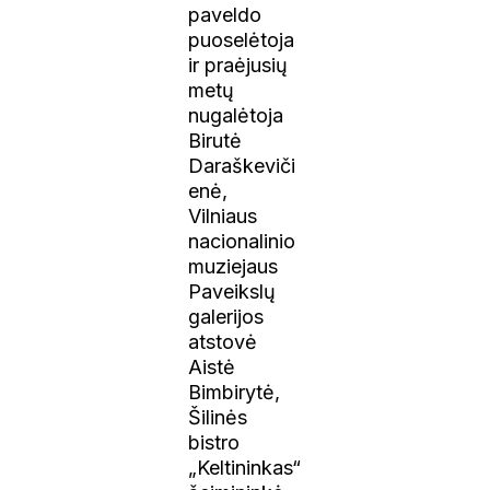
paveldo
puoselėtoja
ir praėjusių
metų
nugalėtoja
Birutė
Daraškeviči
enė,
Vilniaus
nacionalinio
muziejaus
Paveikslų
galerijos
atstovė
Aistė
Bimbirytė,
Šilinės
bistro
„Keltininkas“