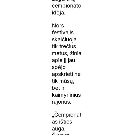
čempionato
idėja.
Nors
festivalis
skaičiuoja
tik trečius
metus, žinia
apie jį jau
spėjo
apskrieti ne
tik mūsų,
bet ir
kaimyninius
rajonus.
„Čempionat
as išties
auga.