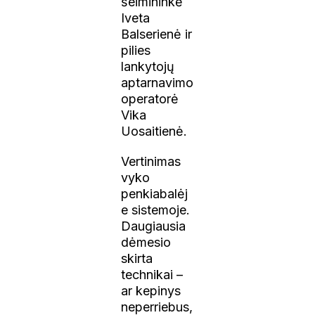
šeimininkė
Iveta
Balserienė ir
pilies
lankytojų
aptarnavimo
operatorė
Vika
Uosaitienė.
Vertinimas
vyko
penkiabalėj
e sistemoje.
Daugiausia
dėmesio
skirta
technikai –
ar kepinys
neperriebus,