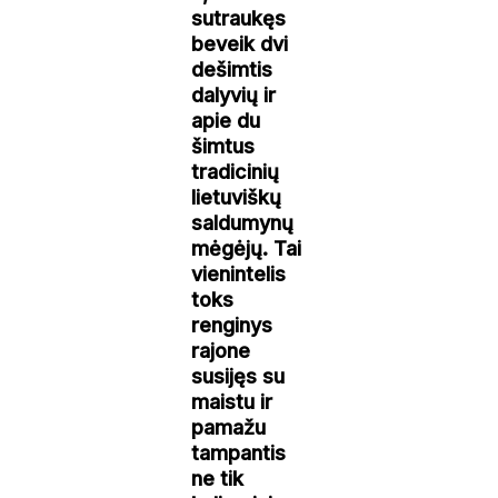
sutraukęs
beveik dvi
dešimtis
dalyvių ir
apie du
šimtus
tradicinių
lietuviškų
saldumynų
mėgėjų. Tai
vienintelis
toks
renginys
rajone
susijęs su
maistu ir
pamažu
tampantis
ne tik