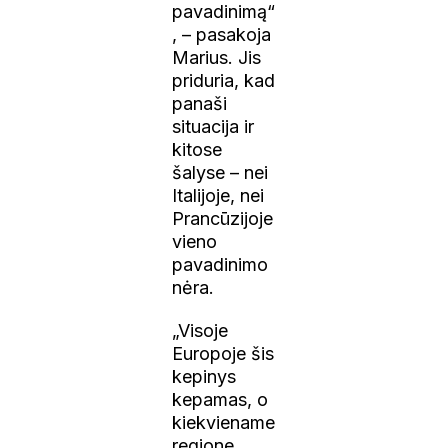
pavadinimą“
, – pasakoja
Marius. Jis
priduria, kad
panaši
situacija ir
kitose
šalyse – nei
Italijoje, nei
Prancūzijoje
vieno
pavadinimo
nėra.
„Visoje
Europoje šis
kepinys
kepamas, o
kiekviename
regione