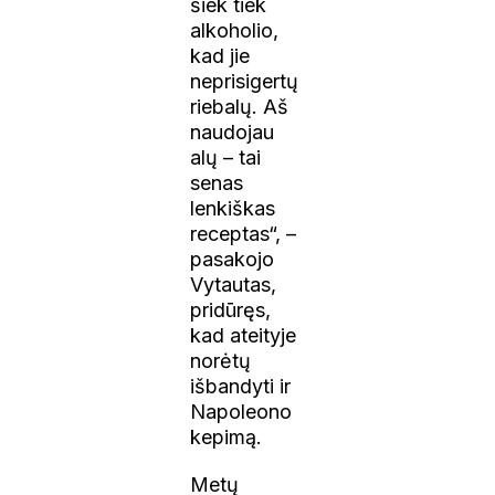
šiek tiek
alkoholio,
kad jie
neprisigertų
riebalų. Aš
naudojau
alų – tai
senas
lenkiškas
receptas“, –
pasakojo
Vytautas,
pridūręs,
kad ateityje
norėtų
išbandyti ir
Napoleono
kepimą.
Metų