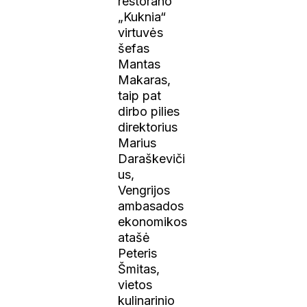
restorano
„Kuknia“
virtuvės
šefas
Mantas
Makaras,
taip pat
dirbo pilies
direktorius
Marius
Daraškeviči
us,
Vengrijos
ambasados
ekonomikos
atašė
Peteris
Šmitas,
vietos
kulinarinio