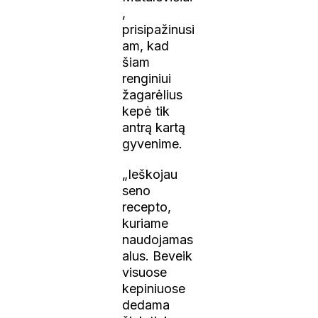
,
prisipažinusi
am, kad
šiam
renginiui
žagarėlius
kepė tik
antrą kartą
gyvenime.
„Ieškojau
seno
recepto,
kuriame
naudojamas
alus. Beveik
visuose
kepiniuose
dedama