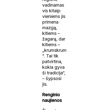
vadinamas
vis kitaip:
vieniems jis
primena
mazgą,
kitiems –
žagarą, dar
kitiems –
„krumskrum
“. Tai tik
patvirtina,
kokia gyva
ši tradicija“,
– šypsosi
jis.
Renginio
naujienos