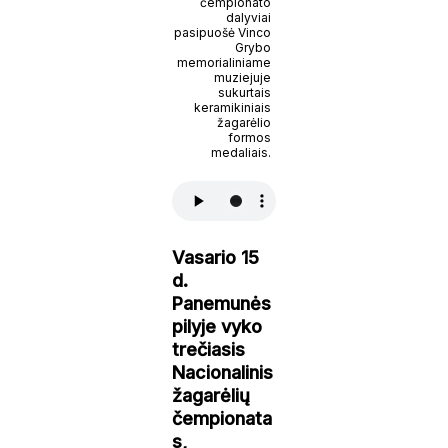
čempionato
dalyviai
pasipuošė Vinco
Grybo
memorialiniame
muziejuje
sukurtais
keramikiniais
žagarėlio
formos
medaliais.
Vasario 15
d.
Panemunės
pilyje vyko
trečiasis
Nacionalinis
žagarėlių
čempionata
s,