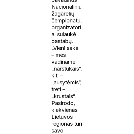
Nacionaliniu
žagarėlių
čempionatu,
organizatori
ai sulaukė
pastabų.
„Vieni sakė
– mes
vadiname
„narstukais“,
kiti –
„ausytėmis“,
treti –
„krustais“.
Pasirodo,
kiekvienas
Lietuvos
regionas turi
savo