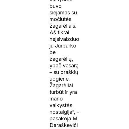
buvo
siejamas su
močiutės
žagarėliais.
Aš tikrai
neįsivaizduo
ju Jurbarko
be
žagarėlių,
ypač vasarą
– su braškių
uogiene.
Žagarėliai
turbūt ir yra
mano
vaikystės
nostalgija“, –
pasakoja M.
Daraškeviči