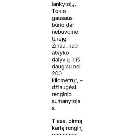
lankytojų.
Tokio
gausaus
būrio dar
nebuvome
turėję.
Žinau, kad
atvyko
dalyvių ir iš
daugiau nei
200
kilometrų“, –
džiaugėsi
renginio
sumanytoja
s.
Tiesa, pirmą
kartą renginį
pavadinus