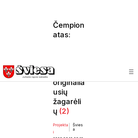
Čempion
atas:
nuo
močiučių
receptų
iki
originalia
usių
žagarėli
ų
(2)
Projekta
Švies
a
i