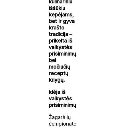
kulinariniu
iššūkiu
kepėjams,
bet ir gyva
krašto
tradicija –
prikelta iš
vaikystės
prisiminimų
bei
močiučių
receptų
knygų.
Idėja iš
vaikystės
prisiminimų
Žagarėlių
čempionato