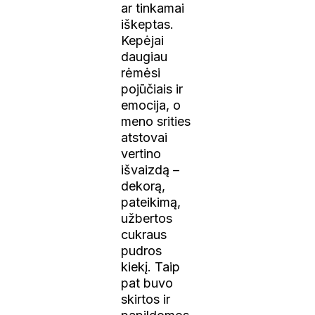
ar tinkamai
iškeptas.
Kepėjai
daugiau
rėmėsi
pojūčiais ir
emocija, o
meno srities
atstovai
vertino
išvaizdą –
dekorą,
pateikimą,
užbertos
cukraus
pudros
kiekį. Taip
pat buvo
skirtos ir