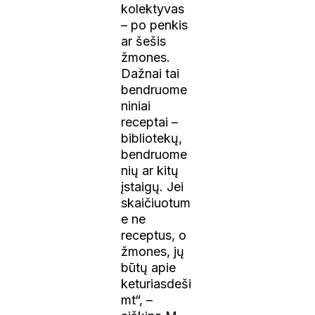
kolektyvas
– po penkis
ar šešis
žmones.
Dažnai tai
bendruome
niniai
receptai –
bibliotekų,
bendruome
nių ar kitų
įstaigų. Jei
skaičiuotum
e ne
receptus, o
žmones, jų
būtų apie
keturiasdeši
mt“, –