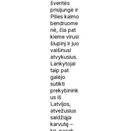
šventės
prisijungė ir
Pilies kaimo
bendruome
nė, čia pat
kieme virusi
šiupinį ir juo
vaišinusi
atvykusius.
Lankytojai
taip pat
galėjo
sutikti
prekybinink
us iš
Latvijos,
atvežusius
saldžiąja
karvutę –
tai, pasak