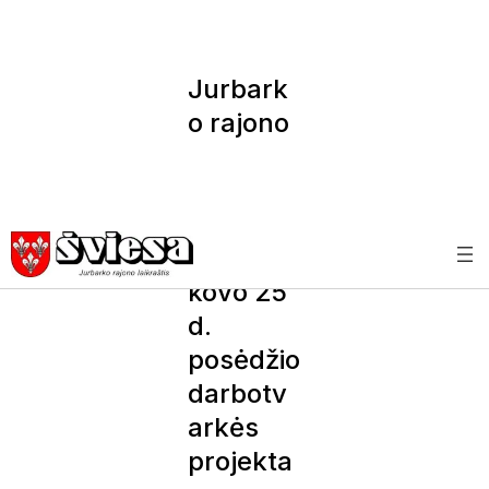
Jurbark
o rajono
savivald
ybės
tarybos
2025 m.
kovo 25
d.
posėdžio
darbotv
arkės
projekta