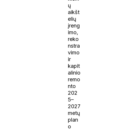
ų
aikšt
elių
įreng
imo,
reko
nstra
vimo
ir
kapit
alinio
remo
nto
202
5–
2027
metų
plan
o