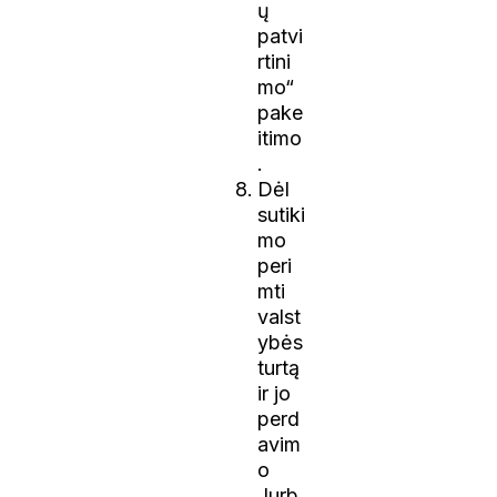
ų
patvi
rtini
mo“
pake
itimo
.
Dėl
sutiki
mo
peri
mti
valst
ybės
turtą
ir jo
perd
avim
o
Jurb