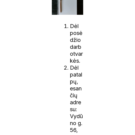
Dėl
posė
džio
darb
otvar
kės.
Dėl
patal
pų,
esan
čių
adre
su:
Vydū
no g.
56,