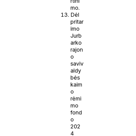
rtini
mo.
Dėl
pritar
imo
Jurb
arko
rajon
o
saviv
aldy
bės
kaim
o
rėmi
mo
fond
o
202
4