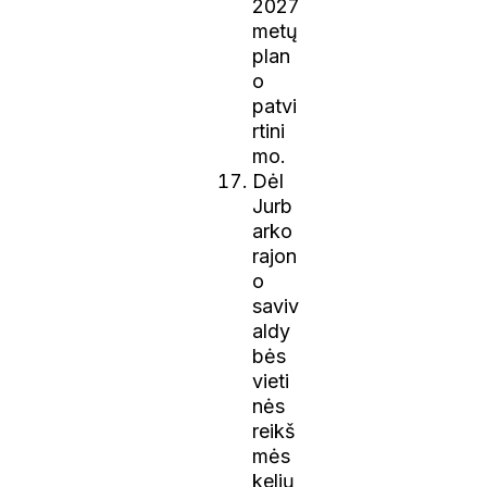
2027
metų
plan
o
patvi
rtini
mo.
Dėl
Jurb
arko
rajon
o
saviv
aldy
bės
vieti
nės
reikš
mės
kelių