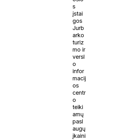
s
įstai
gos
Jurb
arko
turiz
mo ir
versl
o
infor
macij
os
centr
o
teiki
amų
pasl
augų
įkaini