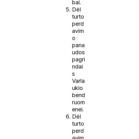
bai.
Dėl
turto
perd
avim
o
pana
udos
pagri
ndai
s
Varla
ukio
bend
ruom
enei.
Dėl
turto
perd
avim