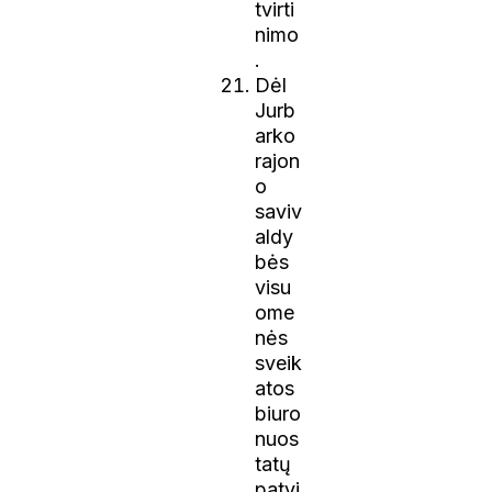
tvirti
nimo
.
Dėl
Jurb
arko
rajon
o
saviv
aldy
bės
visu
ome
nės
sveik
atos
biuro
nuos
tatų
patvi