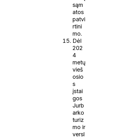
sąm
atos
patvi
rtini
mo.
Dėl
202
4
metų
vieš
osio
s
įstai
gos
Jurb
arko
turiz
mo ir
versl