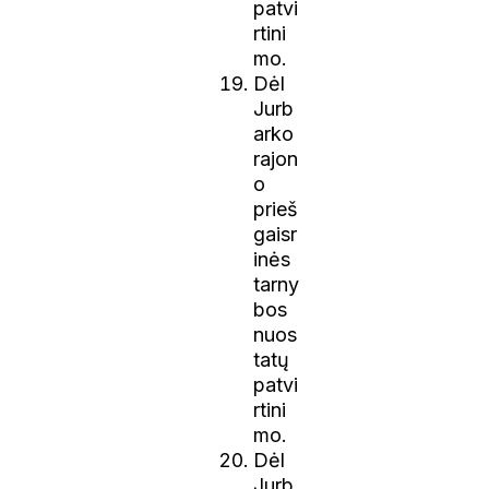
patvi
rtini
mo.
Dėl
Jurb
arko
rajon
o
prieš
gaisr
inės
tarny
bos
nuos
tatų
patvi
rtini
mo.
Dėl
Jurb