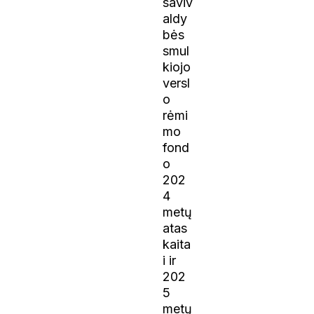
saviv
aldy
bės
smul
kiojo
versl
o
rėmi
mo
fond
o
202
4
metų
atas
kaita
i ir
202
5
metų