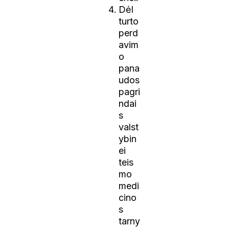
Dėl
turto
perd
avim
o
pana
udos
pagri
ndai
s
valst
ybin
ei
teis
mo
medi
cino
s
tarny