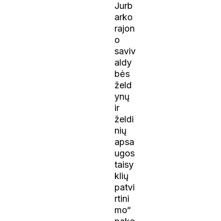
Jurb
arko
rajon
o
saviv
aldy
bės
želd
ynų
ir
želdi
nių
apsa
ugos
taisy
klių
patvi
rtini
mo“