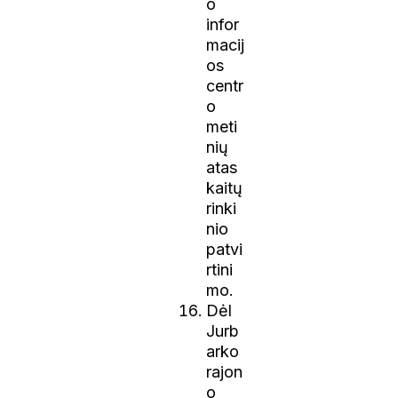
o
infor
macij
os
centr
o
meti
nių
atas
kaitų
rinki
nio
patvi
rtini
mo.
Dėl
Jurb
arko
rajon
o