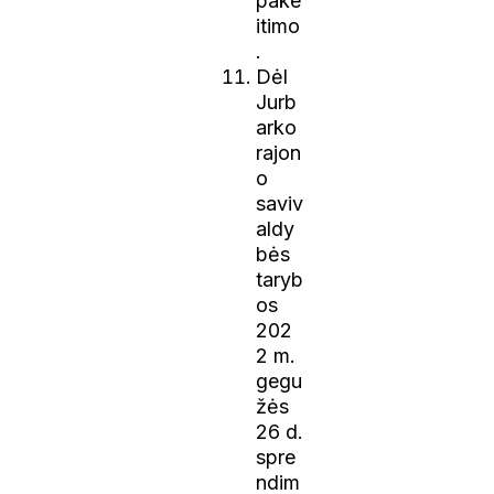
pake
itimo
.
Dėl
Jurb
arko
rajon
o
saviv
aldy
bės
taryb
os
202
2 m.
gegu
žės
26 d.
spre
ndim