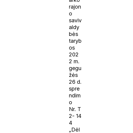
rajon
o
saviv
aldy
bės
taryb
os
202
2 m.
gegu
žės
26 d.
spre
ndim
o
Nr. T
2- 14
4
„Dėl