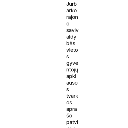
Jurb
arko
rajon
o
saviv
aldy
bės
vieto
s
gyve
ntojų
apkl
auso
s
tvark
os
apra
šo
patvi