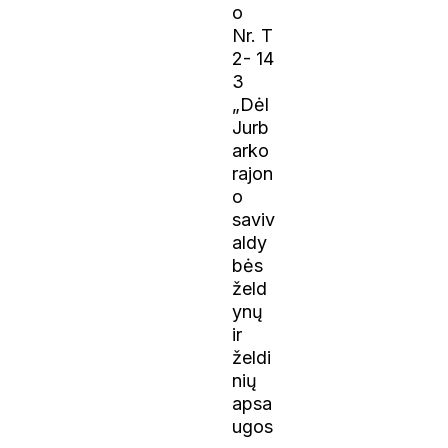
o
Nr. T
2- 14
3
„Dėl
Jurb
arko
rajon
o
saviv
aldy
bės
želd
ynų
ir
želdi
nių
apsa
ugos