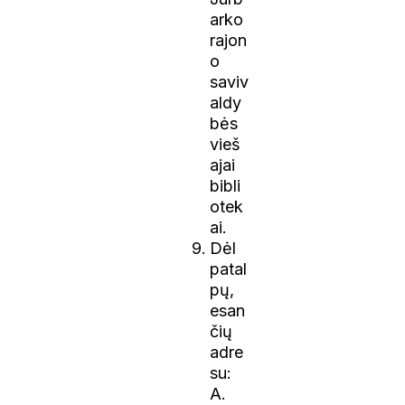
arko
rajon
o
saviv
aldy
bės
vieš
ajai
bibli
otek
ai.
Dėl
patal
pų,
esan
čių
adre
su:
A.