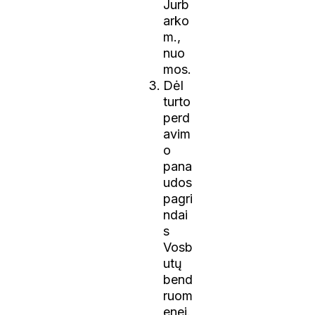
Jurb
arko
m.,
nuo
mos.
Dėl
turto
perd
avim
o
pana
udos
pagri
ndai
s
Vosb
utų
bend
ruom
enei.