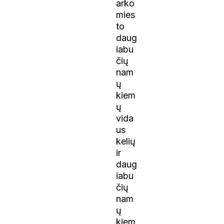
arko
mies
to
daug
iabu
čių
nam
ų
kiem
ų
vida
us
kelių
ir
daug
iabu
čių
nam
ų
kiem