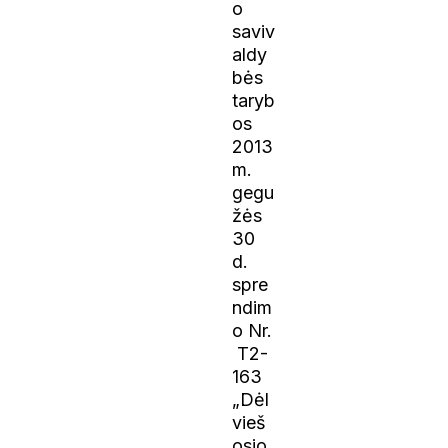
o
saviv
aldy
bės
taryb
os
2013
m.
gegu
žės
30
d.
spre
ndim
o Nr.
T2-
163
„Dėl
vieš
osio