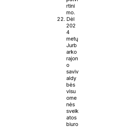
rtini
mo.
Dėl
202
4
metų
Jurb
arko
rajon
o
saviv
aldy
bės
visu
ome
nės
sveik
atos
biuro