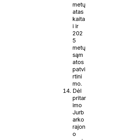
metų
atas
kaita
i ir
202
5
metų
sąm
atos
patvi
rtini
mo.
Dėl
pritar
imo
Jurb
arko
rajon
o