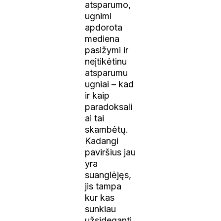
atsparumo,
ugnimi
apdorota
mediena
pasižymi ir
neįtikėtinu
atsparumu
ugniai – kad
ir kaip
paradoksali
ai tai
skambėtų.
Kadangi
paviršius jau
yra
suanglėjęs,
jis tampa
kur kas
sunkiau
užsideganti