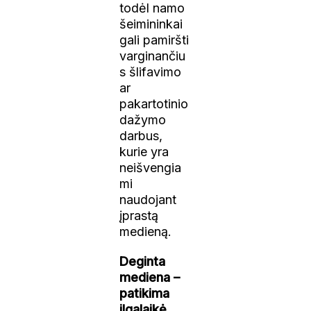
todėl namo
šeimininkai
gali pamiršti
varginančiu
s šlifavimo
ar
pakartotinio
dažymo
darbus,
kurie yra
neišvengia
mi
naudojant
įprastą
medieną.
Deginta
mediena –
patikima
ilgalaikė