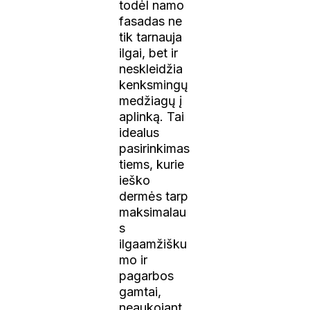
todėl namo
fasadas ne
tik tarnauja
ilgai, bet ir
neskleidžia
kenksmingų
medžiagų į
aplinką. Tai
idealus
pasirinkimas
tiems, kurie
ieško
dermės tarp
maksimalau
s
ilgaamžišku
mo ir
pagarbos
gamtai,
neaukojant