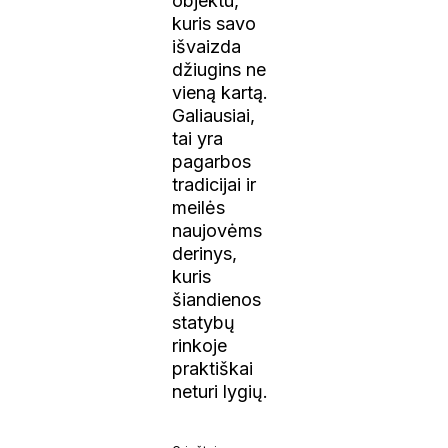
objektu,
kuris savo
išvaizda
džiugins ne
vieną kartą.
Galiausiai,
tai yra
pagarbos
tradicijai ir
meilės
naujovėms
derinys,
kuris
šiandienos
statybų
rinkoje
praktiškai
neturi lygių.