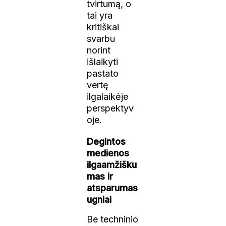
tvirtumą, o
tai yra
kritiškai
svarbu
norint
išlaikyti
pastato
vertę
ilgalaikėje
perspektyv
oje.
Degintos
medienos
ilgaamžišku
mas ir
atsparumas
ugniai
Be techninio