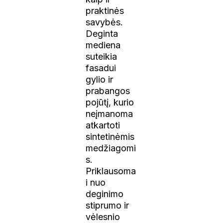
praktinės
savybės.
Deginta
mediena
suteikia
fasadui
gylio ir
prabangos
pojūtį, kurio
neįmanoma
atkartoti
sintetinėmis
medžiagomi
s.
Priklausoma
i nuo
deginimo
stiprumo ir
vėlesnio