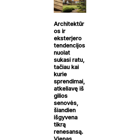
Architektūr
os ir
eksterjero
tendencijos
nuolat
sukasi ratu,
tačiau kai
kurie
sprendimai,
atkeliavę iš
gilios
senovės,
šiandien
išgyvena
tikrą
renesansą.
Vienas