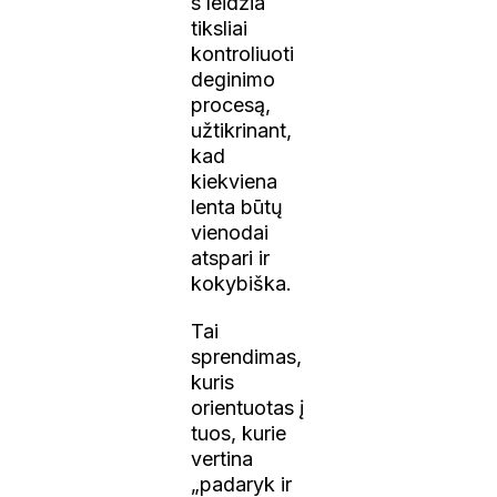
s leidžia
tiksliai
kontroliuoti
deginimo
procesą,
užtikrinant,
kad
kiekviena
lenta būtų
vienodai
atspari ir
kokybiška.
Tai
sprendimas,
kuris
orientuotas į
tuos, kurie
vertina
„padaryk ir