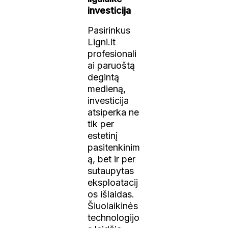
investicija
Pasirinkus
Ligni.lt
profesionali
ai paruoštą
degintą
medieną,
investicija
atsiperka ne
tik per
estetinį
pasitenkinim
ą, bet ir per
sutaupytas
eksploatacij
os išlaidas.
Šiuolaikinės
technologijo