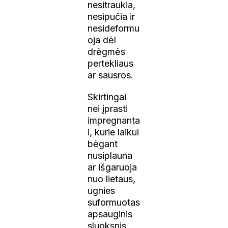
nesitraukia,
nesipučia ir
nesideformu
oja dėl
drėgmės
pertekliaus
ar sausros.
Skirtingai
nei įprasti
impregnanta
i, kurie laikui
bėgant
nusiplauna
ar išgaruoja
nuo lietaus,
ugnies
suformuotas
apsauginis
sluoksnis