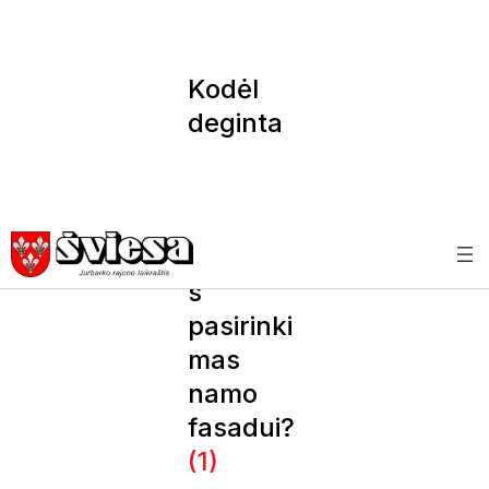
Kodėl
deginta
mediena
yra
ilgaamži
škiausia
s
pasirinki
mas
namo
fasadui?
(1)