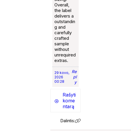
Overall,
the label
delivers a
outstandin
g and
carefully
crafted
sample
without
unrequired
extras.
Re
29 kovo,
pl
2026
00:28
y
Rašyti
kome
ntarą
Dalintis: