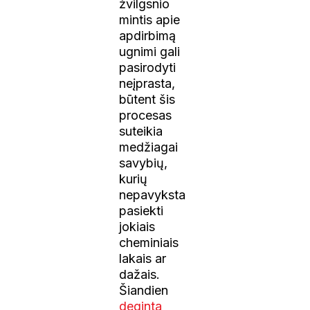
žvilgsnio
mintis apie
apdirbimą
ugnimi gali
pasirodyti
neįprasta,
būtent šis
procesas
suteikia
medžiagai
savybių,
kurių
nepavyksta
pasiekti
jokiais
cheminiais
lakais ar
dažais.
Šiandien
deginta