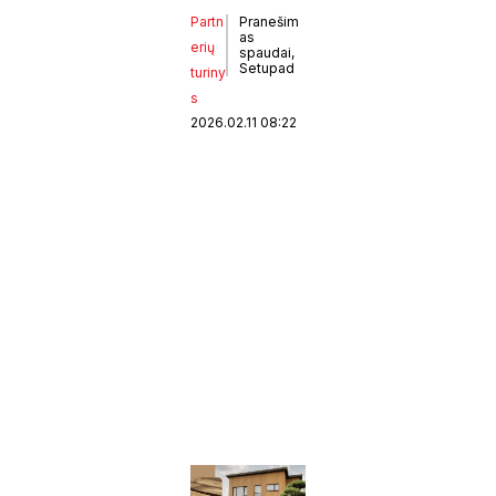
Partn
Pranešim
as
erių
spaudai,
Setupad
turiny
s
2026.02.11 08:22