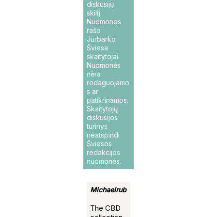
diskusijų
skiltį.
Nuomones
rašo
Jurbarko
Šviesa
skaitytojai.
Nuomonės
nėra
redaguojamo
s ar
patikrinamos.
Skaitytojų
diskusijos
turinys
neatspindi
Šviesos
redakcijos
nuomonės.
Michaelrub
The CBD