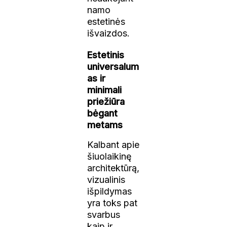
namo
estetinės
išvaizdos.
Estetinis
universalum
as ir
minimali
priežiūra
bėgant
metams
Kalbant apie
šiuolaikinę
architektūrą,
vizualinis
išpildymas
yra toks pat
svarbus
kaip ir