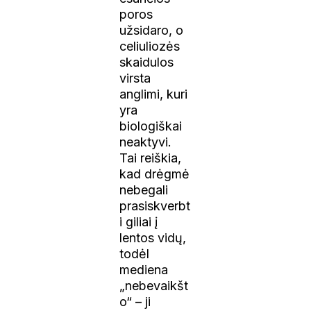
poros
užsidaro, o
celiuliozės
skaidulos
virsta
anglimi, kuri
yra
biologiškai
neaktyvi.
Tai reiškia,
kad drėgmė
nebegali
prasiskverbt
i giliai į
lentos vidų,
todėl
mediena
„nebevaikšt
o“ – ji