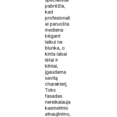
pabrėžia,
kad
profesionali
ai paruošta
mediena
bėgant
laikui ne
blunka, o
kinta labai
lėtai ir
kilniai,
įgaudama
savitą
charakterį.
Toks
fasadas
nereikalauja
kasmetinio
atnaujinimo,