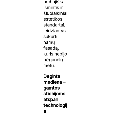
archajiška
išmintis ir
šiuolaikiniai
estetikos
standartai,
leidžiantys
sukurti
namų
fasadą,
kuris nebijo
bėgančių
metų.
Deginta
mediena –
gamtos
stichijoms
atspari
technologij
a