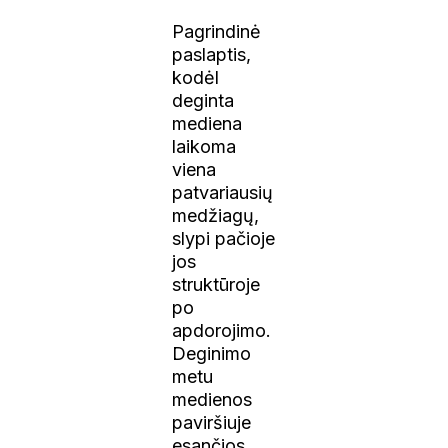
Pagrindinė
paslaptis,
kodėl
deginta
mediena
laikoma
viena
patvariausių
medžiagų,
slypi pačioje
jos
struktūroje
po
apdorojimo.
Deginimo
metu
medienos
paviršiuje
esančios