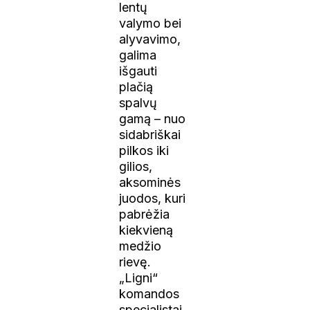
lentų
valymo bei
alyvavimo,
galima
išgauti
plačią
spalvų
gamą – nuo
sidabriškai
pilkos iki
gilios,
aksominės
juodos, kuri
pabrėžia
kiekvieną
medžio
rievę.
„Ligni“
komandos
specialistai