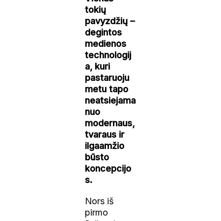
tokių
pavyzdžių –
degintos
medienos
technologij
a, kuri
pastaruoju
metu tapo
neatsiejama
nuo
modernaus,
tvaraus ir
ilgaamžio
būsto
koncepcijo
s.
Nors iš
pirmo