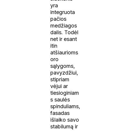
yra
integruota
pačios
medžiagos
dalis. Todėl
net ir esant
itin
atšiaurioms
oro
sąlygoms,
pavyzdžiui,
stipriam
vėjui ar
tiesioginiam
s saulės
spinduliams,
fasadas
išlaiko savo
stabilumą ir