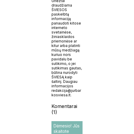
Griežtai
draudžiama
ŠVIESOS
paskelbtą
informaciją
panaudoti kitose
interneto
svetainėse,
žiniasklaidos
priemonėse ar
kitur arba platinti
mūsų medžiagą
kuriuo nors
pavidalu be
sutikimo, o jei
sutikimas gautas,
būtina nurodyti
ŠVIESĄ kaip
šaltinį. Daugiau
informacijos
redakcija@jurbar
kosviesa.lt.
Komentarai
(1)
Dėmesio! Jūs
skaitote