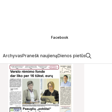
Facebook
Archyvas
Pranešk naujieną
Dienos pietūs