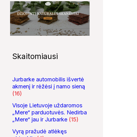
Skaitomiausi
Jurbarke automobilis išvertė
07:43
09:20
akmenį ir rėžėsi į namo sieną
Rastas svarbus
5 GALINGIAUSI
Nemunas ir žie
(16)
partizanų bunkeris
BRANDUOLINIAI
SPROGIMAI...
Visoje Lietuvoje uždaromos
„Mere“ parduotuvės. Nedirba
„Mere“ jau ir Jurbarke
(15)
Vyrą pražudė atlėkęs