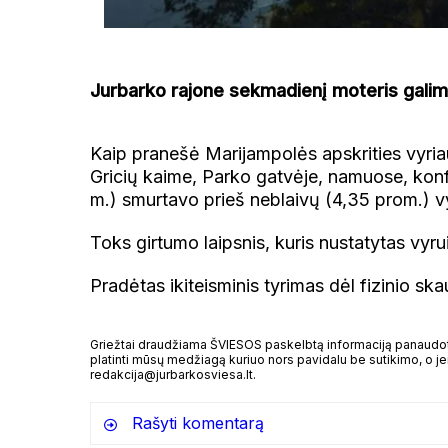
Jurbarko rajone sekmadienį moteris galima
Kaip pranešė Marijampolės apskrities vyriaus
Gricių kaime, Parko gatvėje, namuose, konfl
m.) smurtavo prieš neblaivų (4,35 prom.) v
Toks girtumo laipsnis, kuris nustatytas vyr
Pradėtas ikiteisminis tyrimas dėl fizinio 
Griežtai draudžiama ŠVIESOS paskelbtą informaciją panaudoti 
platinti mūsų medžiagą kuriuo nors pavidalu be sutikimo, o jei
redakcija@jurbarkosviesa.lt.
Rašyti komentarą