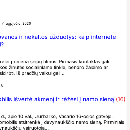
7 rugpjūčio, 2026
ovanos ir nekaltos užduotys: kaip internete
i?
etai primena šnipų filmus. Pirmasis kontaktas gali
kos žinutės socialiniame tinkle, bendro žaidimo ar
dirbti. Iš pradžių vaikui gali…
26
ilis išvertė akmenį ir rėžėsi į namo sieną
(16)
 d., apie 10 val., Jurbarke, Vasario 16-osios gatvėje,
bilis atsitrenkė į devynaukščio namo sieną. Pirminiais
vynaukščiu vairuotoja…