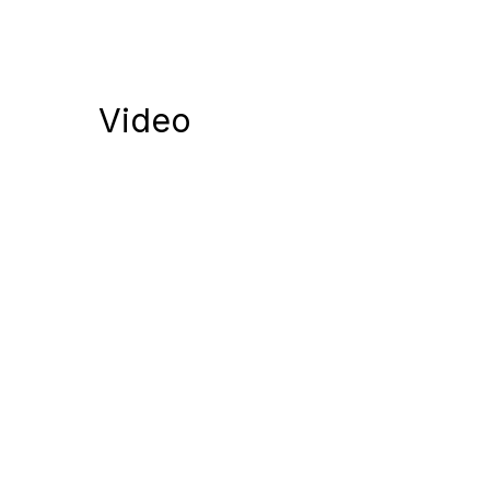
Video
Notify me of follow-up comments by
Notify me of new posts by email.