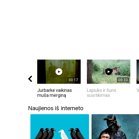
Komentuodami esate atsakingi už išsakytas mintis. 
nekurstyti neapykantos ir susipriešinimo.
00:17
00:33
Jurbarke vaikinas
Lapiuko ir šuns
V
muša merginą
susitikimas
Naujienos iš interneto