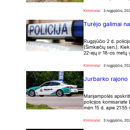
Kriminalai
3 rugpjūčio, 20
Turėjo galimai n
Rugpjūčio 2 d. polici
(Šimkaičių sen.). Kie
22-ejų ir 18-os metų
Kriminalai
3 rugpjūčio, 20
Jurbarko rajono p
Marijampolės apskriti
policijos komisariate
mėn 15 d. apie 21:55 
Kriminalai
3 rugpjūčio, 20