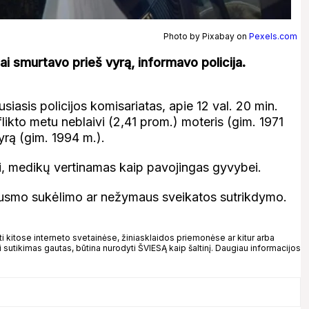
Photo by Pixabay on
Pexels.com
i smurtavo prieš vyrą, informavo policija.
iasis policijos komisariatas, apie 12 val. 20 min.
ikto metu neblaivi (2,41 prom.) moteris (gim. 1971
yrą (gim. 1994 m.).
ui, medikų vertinamas kaip pavojingas gyvybei.
skausmo sukėlimo ar nežymaus sveikatos sutrikdymo.
kitose interneto svetainėse, žiniasklaidos priemonėse ar kitur arba
 sutikimas gautas, būtina nurodyti ŠVIESĄ kaip šaltinį. Daugiau informacijos