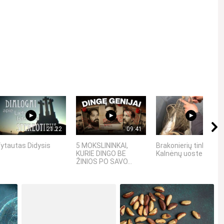
Kviečiame gerbti kitus asmenis, vengti patyčių, niekinimo,
21:22
09:41
01:41
ytautas Didysis
5 MOKSLININKAI,
Brakonierių tinklai
KURIE DINGO BE
Kalnėnų uoste
ŽINIOS PO SAVO...