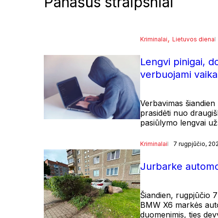
Panašūs straipsniai
, 
Kriminalai
Lietuvos diena
Lengvi pinigai, d
verbuojami vaika
Verbavimas šiandien r
prasidėti nuo draugiš
pasiūlymo lengvai užsi
Kriminalai
7 rugpjūčio, 20
Jurbarke automob
Šiandien, rugpjūčio 7
BMW X6 markės automo
duomenimis, ties de