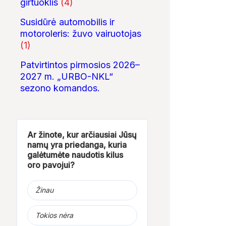
girtuoklis
(4)
Susidūrė automobilis ir
motoroleris: žuvo vairuotojas
(1)
Patvirtintos pirmosios 2026–
2027 m. „URBO-NKL“
sezono komandos.
Ar žinote, kur arčiausiai Jūsų
namų yra priedanga, kuria
galėtumėte naudotis kilus
oro pavojui?
Žinau
Tokios nėra