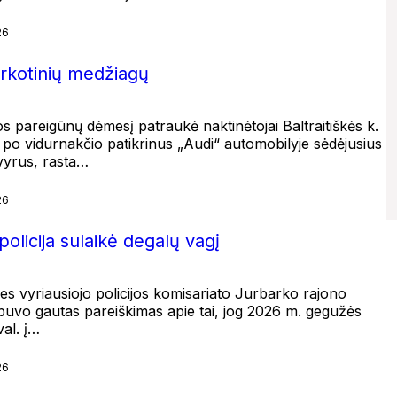
26
arkotinių medžiagų
jos pareigūnų dėmesį patraukė naktinėtojai Baltraitiškės k.
k po vidurnakčio patikrinus „Audi“ automobilyje sėdėjusius
 vyrus, rasta…
26
olicija sulaikė degalų vagį
es vyriausiojo policijos komisariato Jurbarko rajono
 buvo gautas pareiškimas apie tai, jog 2026 m. gegužės
val. į…
26