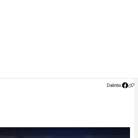
vyras pūstelėjo 4,35 prom.
Dalintis: