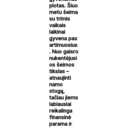
plotas. Šiuo
metu šeima
su trimis
vaikais
laikinai
gyvena pas
artimuosius
. Nuo gaisro
nukentėjusi
os šeimos
tikslas –
atnaujinti
namo
stogą,
tačiau jiems
labiausiai
reikalinga
finansinė
parama ir