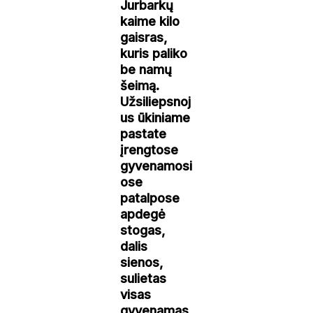
Jurbarkų
kaime kilo
gaisras,
kuris paliko
be namų
šeimą.
Užsiliepsnoj
us ūkiniame
pastate
įrengtose
gyvenamosi
ose
patalpose
apdegė
stogas,
dalis
sienos,
sulietas
visas
gyvenamas