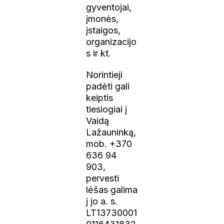
gyventojai,
įmonės,
įstaigos,
organizacijo
s ir kt.
Norintieji
padėti gali
keiptis
tiesiogiai į
Vaidą
Lažauninką,
mob. +370
636 94
903,
pervesti
lėšas galima
į jo a. s.
LT13730001