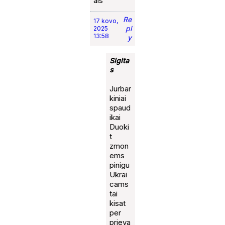
ais
Re
17 kovo,
pl
2025
13:58
y
Sigita
s
Jurbar
kiniai
spaud
ikai
Duoki
t
zmon
ems
pinigu
Ukrai
cams
tai
kisat
per
prieva