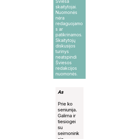
Šviesa
skaitytojai.
Nuomonės
nėra
redaguojamo
s ar
patikrinamos.
Skaitytojų
diskusijos
turinys
neatspindi
Šviesos
redakcijos
nuomonės.
As
Prie ko
seniunija.
Galima ir
tiesiogei
su
seimonink