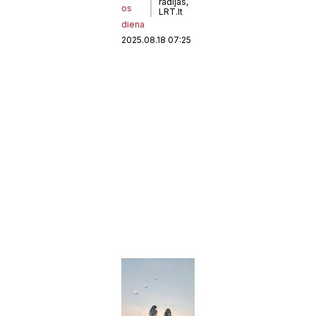
radijas,
os
LRT.lt
diena
2025.08.18 07:25