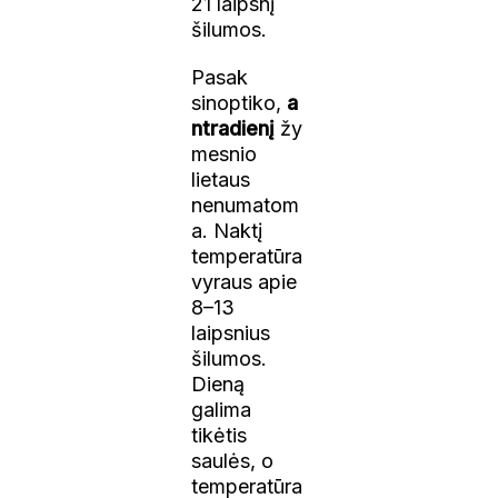
21 laipsnį
šilumos.
Pasak
sinoptiko,
a
ntradienį
žy
mesnio
lietaus
nenumatom
a. Naktį
temperatūra
vyraus apie
8–13
laipsnius
šilumos.
Dieną
galima
tikėtis
saulės, o
temperatūra