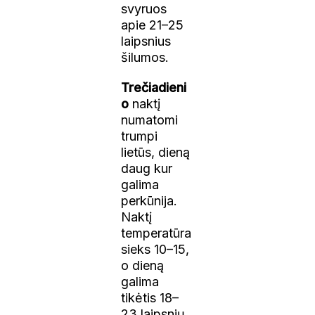
svyruos
apie 21–25
laipsnius
šilumos.
Trečiadieni
o
naktį
numatomi
trumpi
lietūs, dieną
daug kur
galima
perkūnija.
Naktį
temperatūra
sieks 10–15,
o dieną
galima
tikėtis 18–
23 laipsnių