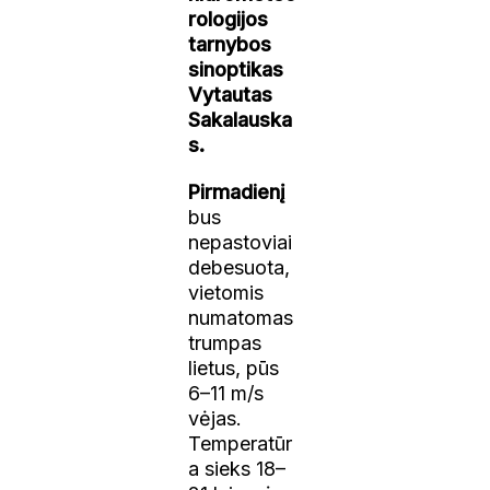
rologijos
tarnybos
sinoptikas
Vytautas
Sakalauska
s.
Pirmadienį
bus
nepastoviai
debesuota,
vietomis
numatomas
trumpas
lietus, pūs
6–11 m/s
vėjas.
Temperatūr
a sieks 18–