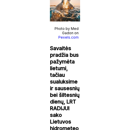
Photo by Med
Gadon on
Pexels.com
Savaitės
pradžia bus
pažymėta
lietumi,
tačiau
sualuksime
ir sausesnių
bei šiltesnių
dienų, LRT
RADIJUI
sako
Lietuvos
hidrometeo