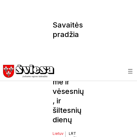
Savaitės
pradžia
bus
nepasto
vi –
sulauksi
me ir
vėsesnių
, ir
šiltesnių
dienų
Lietuv
LRT