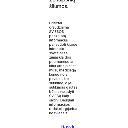
šilumos.
Griežtai
draudžiama
ŠVIESOS
paskelbtą
informaciją
panaudoti kitose
interneto
svetainėse,
žiniasklaidos
priemonėse ar
kitur arba platinti
mūsų medžiagą
kuriuo nors
pavidalu be
sutikimo, o jei
sutikimas gautas,
būtina nurodyti
ŠVIESĄ kaip
šaltinį. Daugiau
informacijos
redakcija@jurbar
kosviesa.lt.
Rašyti