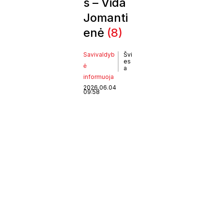
s – Vida
Jomanti
enė
(8)
Savivaldyb
Švi
es
ė
a
informuoja
2026.06.04
09:58