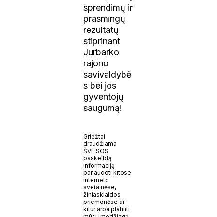
sprendimų ir
prasmingų
rezultatų
stiprinant
Jurbarko
rajono
savivaldybė
s bei jos
gyventojų
saugumą!
Griežtai
draudžiama
ŠVIESOS
paskelbtą
informaciją
panaudoti kitose
interneto
svetainėse,
žiniasklaidos
priemonėse ar
kitur arba platinti
mūsų medžiagą