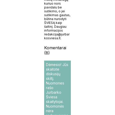
kuriuo nors
pavidalu be
sutikimo, o jei
sutikimas gautas,
būtina nurodyti
ŠVIESĄ kaip
šaltinį. Daugiau
informacijos
redakcija@jurbar
kosviesa.lt.
Komentarai
(8)
Dėmesio! Jūs
skaitote
diskusijų
skiltį.
Nuomones
rašo
Jurbarko
Šviesa
skaitytojai.
Nuomonės
nėra