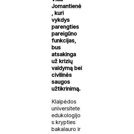
Jomantienė
, kuri
vykdys
parengties
pareigūno
funkcijas,
bus
atsakinga
už krizių
valdymą bei
civilinės
saugos
užtikrinimą.
Klaipėdos
universitete
edukologijo
s krypties
bakalauro ir