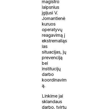
magistro
laipsnius
įgijusi V.
Jomantienė
kuruos
operatyvų
reagavimą į
ekstremaliąs
ias
situacijas, jų
prevenciją
bei
institucijų
darbo
koordinavim
ą.
Linkime jai
sklandaus
darbo, tvirtų