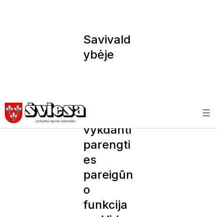
Savivald
ybėje
pradėjo
dirbti
nauja
patarėja,
vykdanti
parengti
es
pareigūn
o
funkcija