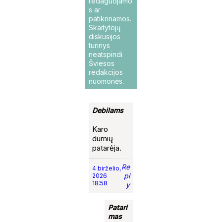
redaguojamo
s ar
patikrinamos.
Skaitytojų
diskusijos
turinys
neatspindi
Šviesos
redakcijos
nuomonės.
Debilams
Karo
durnių
patarėja.
Re
4 birželio,
pl
2026
18:58
y
Patari
mas