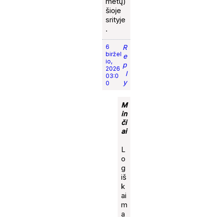
metų)
šioje
srityje
.
6
R
biržel
e
io,
p
2026
l
03:0
y
0
M
in
či
ai
L
o
g
iš
k
ai
m
a