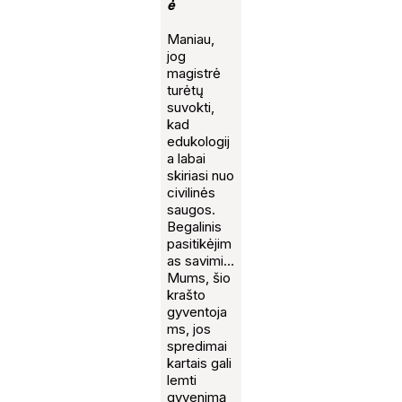
ė
Maniau,
jog
magistrė
turėtų
suvokti,
kad
edukologij
a labai
skiriasi nuo
civilinės
saugos.
Begalinis
pasitikėjim
as savimi…
Mums, šio
krašto
gyventoja
ms, jos
spredimai
kartais gali
lemti
gyvenimą