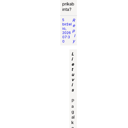
prikab
inta?
5
R
biržel
e
io,
p
2026
l
07:3
y
0
L
i
e
t
u
v
i
s
P
a
g
al
k
o