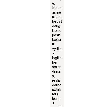
e.
Nieko
asme
niško,
bet aš
daug
labiau
pasiti
kėčia
u
vyrišk
a
logika
bei
spren
dimai
s,
realia
darbo
patirti
mi (
bent
10