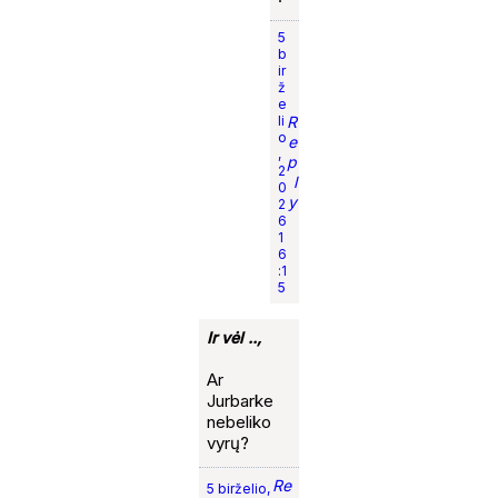
5
b
ir
ž
e
li
R
o
e
,
p
2
l
0
y
2
6
1
6
:1
5
Ir vėl ..,
Ar
Jurbarke
nebeliko
vyrų?
Re
5 birželio,