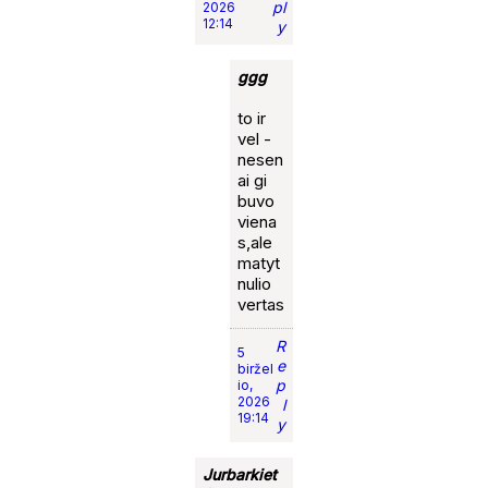
pl
2026
12:14
y
ggg
to ir
vel -
nesen
ai gi
buvo
viena
s,ale
matyt
nulio
vertas
R
5
e
biržel
p
io,
2026
l
19:14
y
Jurbarkiet