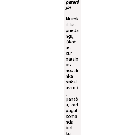
patarė
jai
Nuimk
it tas
prieda
ngų
iškab
as,
kur
patalp
os
neatiti
nka
reikal
avimų
,
panaš
u, kad
pagal
koma
ndą
bet
kur