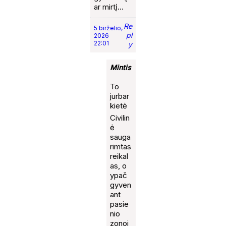
ar mirtį…
Re
5 birželio,
pl
2026
22:01
y
Mintis
To
jurbar
kietė
Civilin
ė
sauga
rimtas
reikal
as, o
ypač
gyven
ant
pasie
nio
zonoj