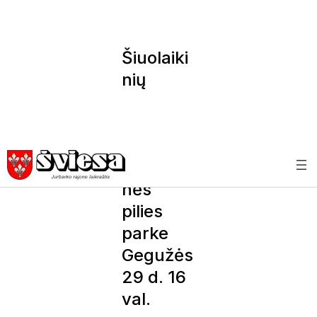
Šiuolaiki
nių
skulptūr
ų paroda
„Rūke“
Panemu
nės
pilies
parke
Gegužės
29 d. 16
val.