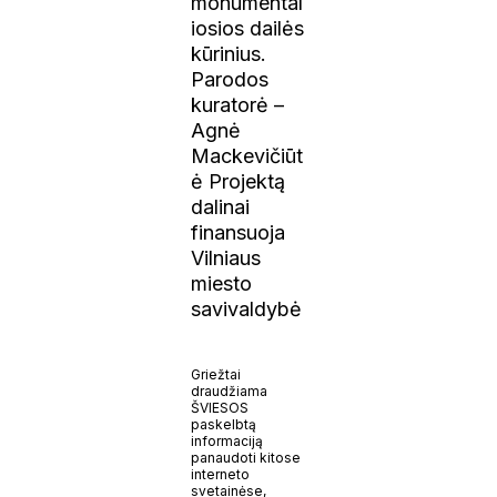
monumental
iosios dailės
kūrinius.
Parodos
kuratorė –
Agnė
Mackevičiūt
ė Projektą
dalinai
finansuoja
Vilniaus
miesto
savivaldybė
Griežtai
draudžiama
ŠVIESOS
paskelbtą
informaciją
panaudoti kitose
interneto
svetainėse,