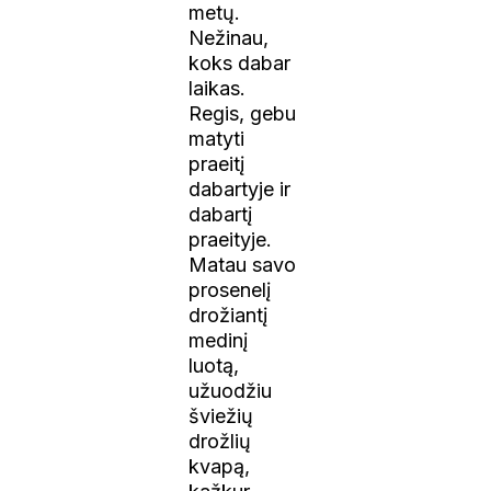
metų.
Nežinau,
koks dabar
laikas.
Regis, gebu
matyti
praeitį
dabartyje ir
dabartį
praeityje.
Matau savo
prosenelį
drožiantį
medinį
luotą,
užuodžiu
šviežių
drožlių
kvapą,