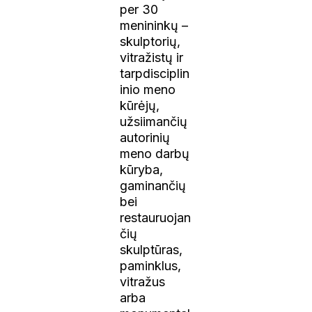
per 30
menininkų –
skulptorių,
vitražistų ir
tarpdisciplin
inio meno
kūrėjų,
užsiimančių
autorinių
meno darbų
kūryba,
gaminančių
bei
restauruojan
čių
skulptūras,
paminklus,
vitražus
arba