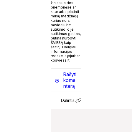
žiniasklaidos
priemonėse ar
kitur arba platinti
mūsų medžiagą
kuriuo nors
pavidalu be
sutikimo, o jei
sutikimas gautas,
būtina nurodyti
ŠVIESĄ kaip
šaltinį. Daugiau
informacijos
redakcija@jurbar
kosviesa.lt.
Rašyti
kome
ntarą
Dalintis: