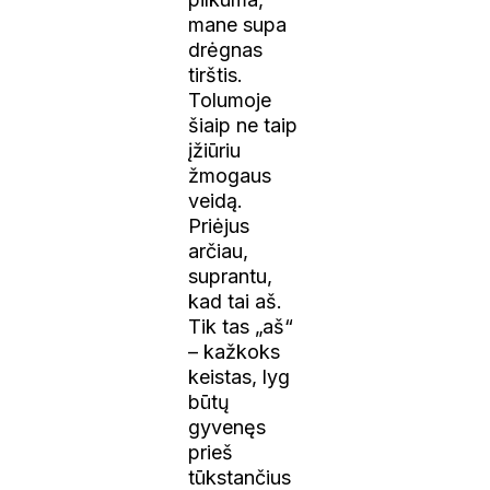
mane supa
drėgnas
tirštis.
Tolumoje
šiaip ne taip
įžiūriu
žmogaus
veidą.
Priėjus
arčiau,
suprantu,
kad tai aš.
Tik tas „aš“
– kažkoks
keistas, lyg
būtų
gyvenęs
prieš
tūkstančius