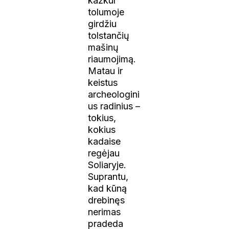
kažkur
tolumoje
girdžiu
tolstančių
mašinų
riaumojimą.
Matau ir
keistus
archeologini
us radinius –
tokius,
kokius
kadaise
regėjau
Soliaryje.
Suprantu,
kad kūną
drebinęs
nerimas
pradeda