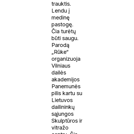
trauktis.
Lendu į
medinę
pastogę.
Čia turėtų
būti saugu.
Parodą
„Rūke“
organizuoja
Vilniaus
dailės
akademijos
Panemunės
pilis kartu su
Lietuvos
dailininkų
sąjungos
Skulptūros ir
vitražo