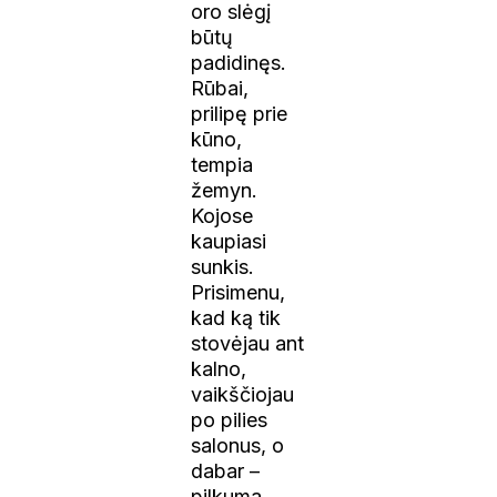
oro slėgį
būtų
padidinęs.
Rūbai,
prilipę prie
kūno,
tempia
žemyn.
Kojose
kaupiasi
sunkis.
Prisimenu,
kad ką tik
stovėjau ant
kalno,
vaikščiojau
po pilies
salonus, o
dabar –
pilkuma,