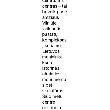
centru. Šis
centras – tai
beveik pusę
amžiaus
Vilniuje
veikiantis
pastatų
kompleksas
, kuriame
Lietuvos
menininkai
kuria
istorinės
atminties
monumentu
s bei
skulptūras.
Šiuo metu
centre
reziduoja