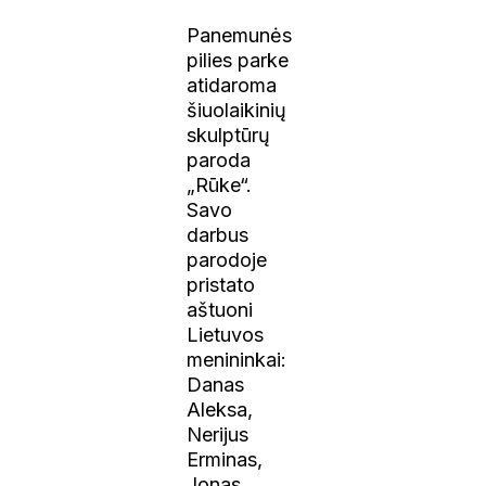
Panemunės
pilies parke
atidaroma
šiuolaikinių
skulptūrų
paroda
„Rūke“.
Savo
darbus
parodoje
pristato
aštuoni
Lietuvos
menininkai:
Danas
Aleksa,
Nerijus
Erminas,
Jonas