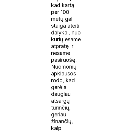
kad kartą
per 100
metų gali
staiga ateiti
dalykai, nuo
kurių esame
atpratę ir
nesame
pasiruošę.
Nuomonių
apklausos
rodo, kad
gerėja
daugiau
atsargų
turinčių,
geriau
žinančių,
kaip