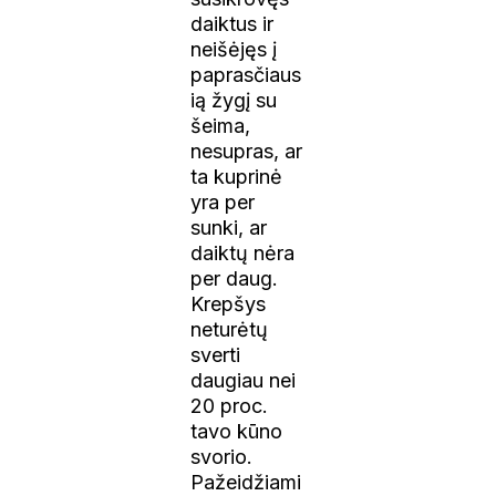
daiktus ir
neišėjęs į
paprasčiaus
ią žygį su
šeima,
nesupras, ar
ta kuprinė
yra per
sunki, ar
daiktų nėra
per daug.
Krepšys
neturėtų
sverti
daugiau nei
20 proc.
tavo kūno
svorio.
Pažeidžiami