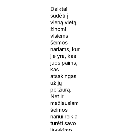
Daiktai
sudėti į
vieną vietą,
žinomi
visiems
šeimos
nariams, kur
jie yra, kas
juos paims,
kas
atsakingas
už jų
peržiūrą.
Net ir
mažiausiam
šeimos
nariui reikia
turėti savo
išvykimo