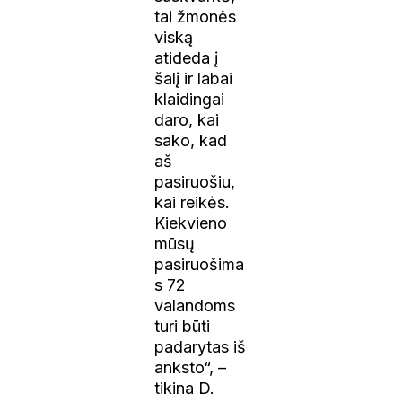
tai žmonės
viską
atideda į
šalį ir labai
klaidingai
daro, kai
sako, kad
aš
pasiruošiu,
kai reikės.
Kiekvieno
mūsų
pasiruošima
s 72
valandoms
turi būti
padarytas iš
anksto“, –
tikina D.