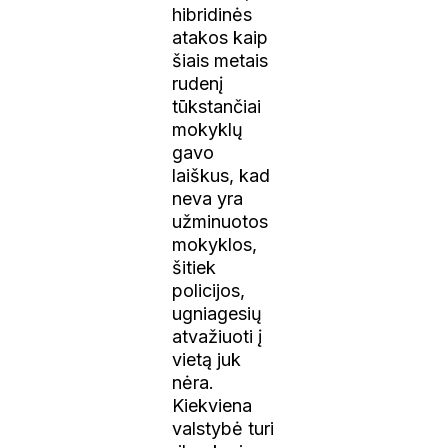
hibridinės
atakos kaip
šiais metais
rudenį
tūkstančiai
mokyklų
gavo
laiškus, kad
neva yra
užminuotos
mokyklos,
šitiek
policijos,
ugniagesių
atvažiuoti į
vietą juk
nėra.
Kiekviena
valstybė turi