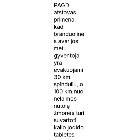
PAGD
atstovas
primena,
kad
branduolinė
s avarijos
metu
gyventojai
yra
evakuojami
30 km
spinduliu, o
100 km nuo
nelaimės
nutolę
žmonės turi
suvartoti
kalio jodido
tabletes.