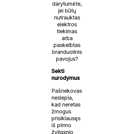
Sekti
nurodymus
Pašnekovas
neslepia,
kad neretas
žmogus
prisiklausęs
iš pirmo
žvilgsnio