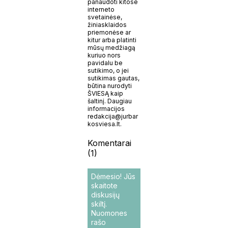
panaudoti kitose
interneto
svetainėse,
žiniasklaidos
priemonėse ar
kitur arba platinti
mūsų medžiagą
kuriuo nors
pavidalu be
sutikimo, o jei
sutikimas gautas,
būtina nurodyti
ŠVIESĄ kaip
šaltinį. Daugiau
informacijos
redakcija@jurbar
kosviesa.lt.
Komentarai
(1)
Dėmesio! Jūs
skaitote
diskusijų
skiltį.
Nuomones
rašo