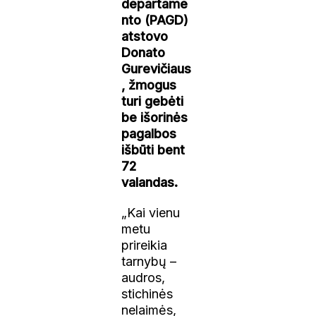
departame
nto (PAGD)
atstovo
Donato
Gurevičiaus
, žmogus
turi gebėti
be išorinės
pagalbos
išbūti bent
72
valandas.
„Kai vienu
metu
prireikia
tarnybų –
audros,
stichinės
nelaimės,