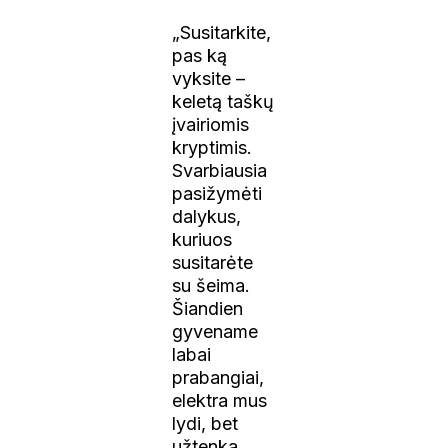
„Susitarkite,
pas ką
vyksite –
keletą taškų
įvairiomis
kryptimis.
Svarbiausia
pasižymėti
dalykus,
kuriuos
susitarėte
su šeima.
Šiandien
gyvename
labai
prabangiai,
elektra mus
lydi, bet
užtenka