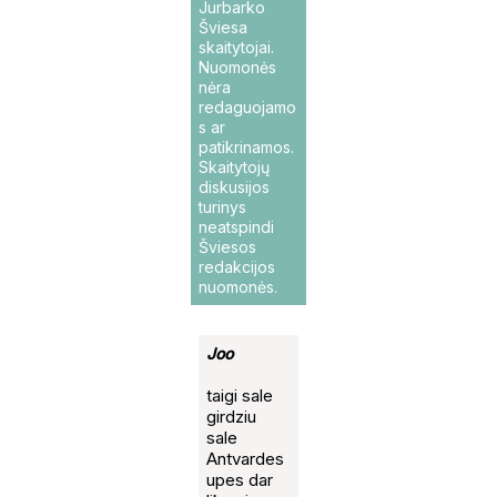
Jurbarko
Šviesa
skaitytojai.
Nuomonės
nėra
redaguojamo
s ar
patikrinamos.
Skaitytojų
diskusijos
turinys
neatspindi
Šviesos
redakcijos
nuomonės.
Joo
taigi sale
girdziu
sale
Antvardes
upes dar