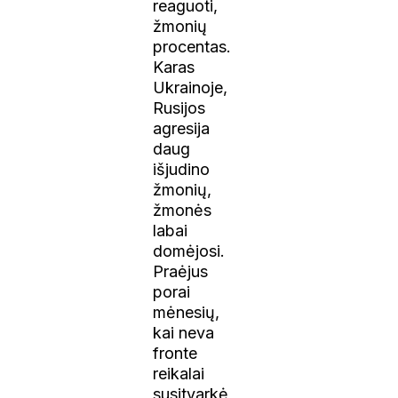
reaguoti,
žmonių
procentas.
Karas
Ukrainoje,
Rusijos
agresija
daug
išjudino
žmonių,
žmonės
labai
domėjosi.
Praėjus
porai
mėnesių,
kai neva
fronte
reikalai
susitvarkė,