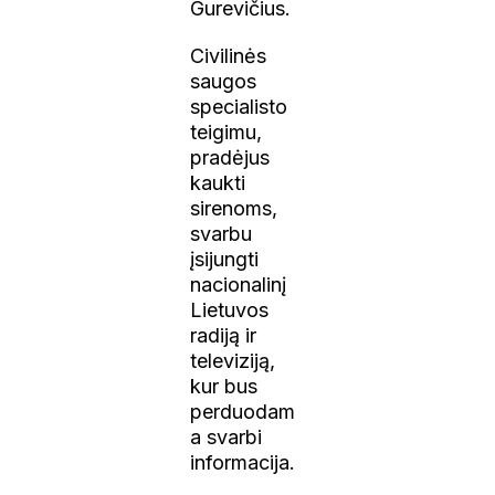
Gurevičius.
Civilinės
saugos
specialisto
teigimu,
pradėjus
kaukti
sirenoms,
svarbu
įsijungti
nacionalinį
Lietuvos
radiją ir
televiziją,
kur bus
perduodam
a svarbi
informacija.