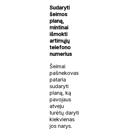
Sudaryti
šeimos
planą,
mintinai
išmokti
artimųjų
telefono
numerius
Šeimai
pašnekovas
pataria
sudaryti
planą, ką
pavojaus
atveju
turėtų daryti
kiekvienas
jos narys.