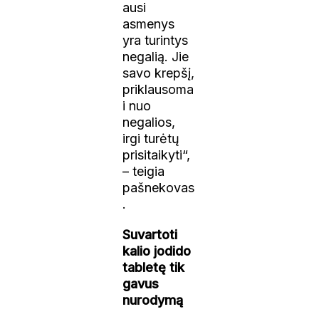
ausi
asmenys
yra turintys
negalią. Jie
savo krepšį,
priklausoma
i nuo
negalios,
irgi turėtų
prisitaikyti“,
– teigia
pašnekovas
.
Suvartoti
kalio jodido
tabletę tik
gavus
nurodymą