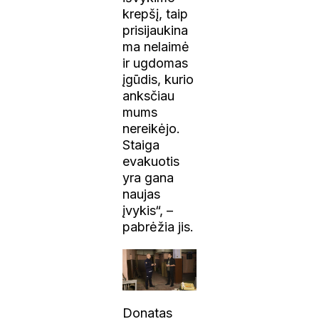
krepšį, taip
prisijaukina
ma nelaimė
ir ugdomas
įgūdis, kurio
anksčiau
mums
nereikėjo.
Staiga
evakuotis
yra gana
naujas
įvykis“, –
pabrėžia jis.
Donatas