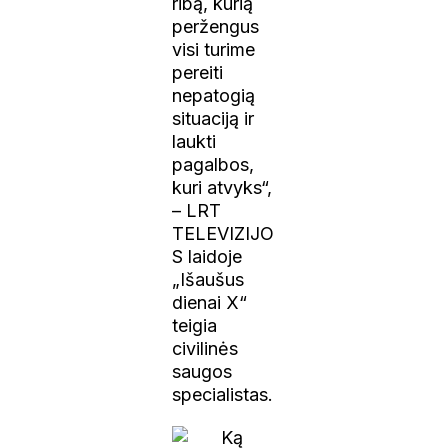
ribą, kurią
peržengus
visi turime
pereiti
nepatogią
situaciją ir
laukti
pagalbos,
kuri atvyks“,
– LRT
TELEVIZIJO
S laidoje
„Išaušus
dienai X“
teigia
civilinės
saugos
specialistas.