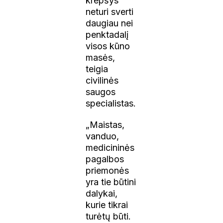
krepšys
neturi sverti
daugiau nei
penktadalį
visos kūno
masės,
teigia
civilinės
saugos
specialistas.
„Maistas,
vanduo,
medicininės
pagalbos
priemonės
yra tie būtini
dalykai,
kurie tikrai
turėtų būti.