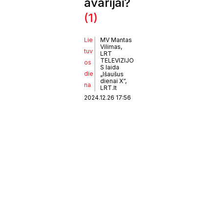
avarijai?
(1)
Lie
MV Mantas
Vilimas,
tuv
LRT
TELEVIZIJO
os
S laida
die
„Išaušus
dienai X“,
na
LRT.lt
2024.12.26 17:56