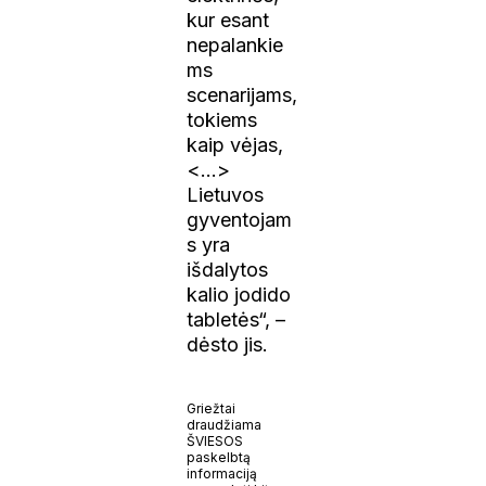
kur esant
nepalankie
ms
scenarijams,
tokiems
kaip vėjas,
<…>
Lietuvos
gyventojam
s yra
išdalytos
kalio jodido
tabletės“, –
dėsto jis.
Griežtai
draudžiama
ŠVIESOS
paskelbtą
informaciją