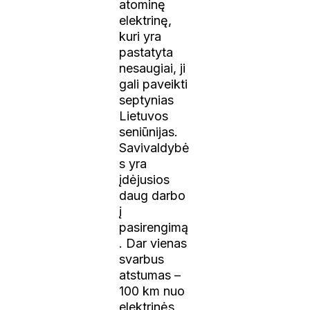
atominę
elektrinę,
kuri yra
pastatyta
nesaugiai, ji
gali paveikti
septynias
Lietuvos
seniūnijas.
Savivaldybė
s yra
įdėjusios
daug darbo
į
pasirengimą
. Dar vienas
svarbus
atstumas –
100 km nuo
elektrinės,