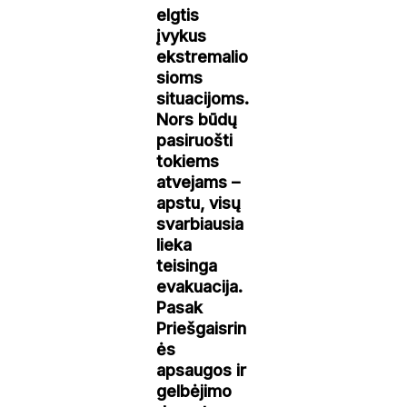
elgtis
įvykus
ekstremalio
sioms
situacijoms.
Nors būdų
pasiruošti
tokiems
atvejams –
apstu, visų
svarbiausia
lieka
teisinga
evakuacija.
Pasak
Priešgaisrin
ės
apsaugos ir
gelbėjimo