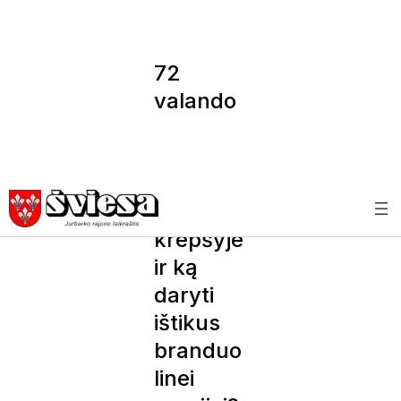
72
valando
s be
pagalbo
s: ką
turėti
krepšyje
ir ką
daryti
ištikus
branduo
linei