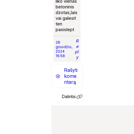
liko vienas
betoninis
dzotas,lais
vai galesit
ten
pasislept
R
28
e
gruodžio,
2024
pl
16:58
y
Rašyti
kome
ntarą
Dalintis: