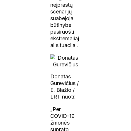
neįprastų
scenarijų
suabejoja
būtinybe
pasiruošti
ekstremaliaj
ai situacijai.
Donatas
Gurevičius /
E. Blažio /
LRT nuotr.
„Per
COVID-19
žmonės
suprato,