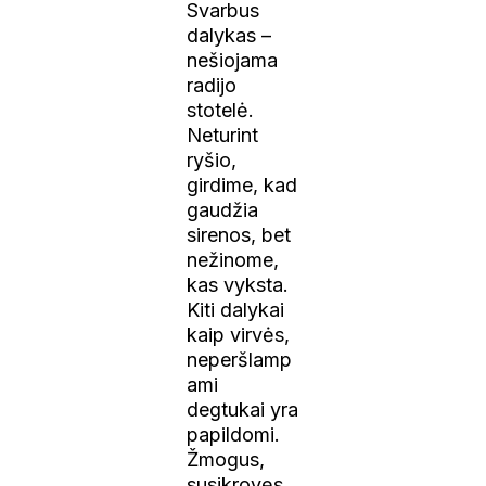
Svarbus
dalykas –
nešiojama
radijo
stotelė.
Neturint
ryšio,
girdime, kad
gaudžia
sirenos, bet
nežinome,
kas vyksta.
Kiti dalykai
kaip virvės,
neperšlamp
ami
degtukai yra
papildomi.
Žmogus,
susikrovęs