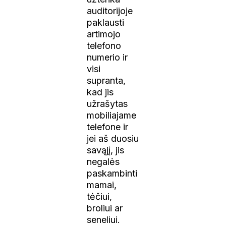
auditorijoje
paklausti
artimojo
telefono
numerio ir
visi
supranta,
kad jis
užrašytas
mobiliajame
telefone ir
jei aš duosiu
savąjį, jis
negalės
paskambinti
mamai,
tėčiui,
broliui ar
seneliui.