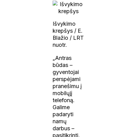
Išvykimo
krepšys / E.
Blažio / LRT
nuotr.
„Antras
būdas –
gyventojai
perspėjami
pranešimu į
mobilųjį
telefoną.
Galime
padaryti
namų
darbus –
pasitikrinti,