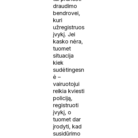
draudimo
bendrovei,
kuri
užregistruos
įvykį. Jei
kasko nėra,
tuomet
situacija
kiek
sudėtingesn
ė –
vairuotojui
reikia kviesti
policiją,
registruoti
įvykį, o
tuomet dar
įrodyti, kad
susidūrimo