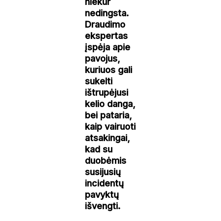
niekur
nedingsta.
Draudimo
ekspertas
įspėja apie
pavojus,
kuriuos gali
sukelti
ištrupėjusi
kelio danga,
bei pataria,
kaip vairuoti
atsakingai,
kad su
duobėmis
susijusių
incidentų
pavyktų
išvengti.