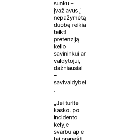
sunku –
įvažiavus į
nepažymėtą
duobę reikia
teikti
pretenziją
kelio
savininkui ar
valdytojui,
dažniausiai
–
savivaldybei
.
„Jei turite
kasko, po
incidento
kelyje
svarbu apie
tai pranešti