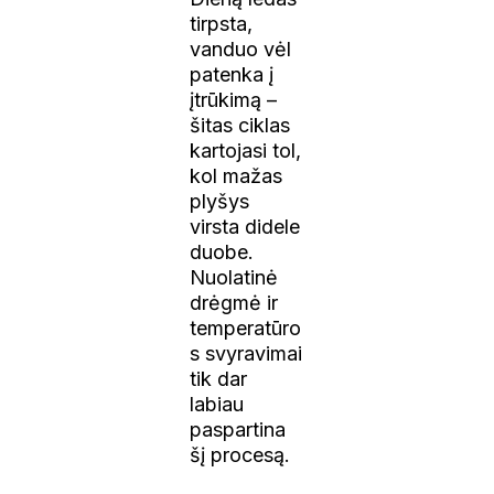
tirpsta,
vanduo vėl
patenka į
įtrūkimą –
šitas ciklas
kartojasi tol,
kol mažas
plyšys
virsta didele
duobe.
Nuolatinė
drėgmė ir
temperatūro
s svyravimai
tik dar
labiau
paspartina
šį procesą.