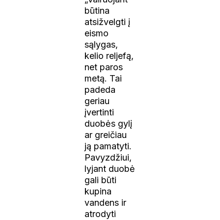
būtina
atsižvelgti į
eismo
sąlygas,
kelio reljefą,
net paros
metą. Tai
padeda
geriau
įvertinti
duobės gylį
ar greičiau
ją pamatyti.
Pavyzdžiui,
lyjant duobė
gali būti
kupina
vandens ir
atrodyti