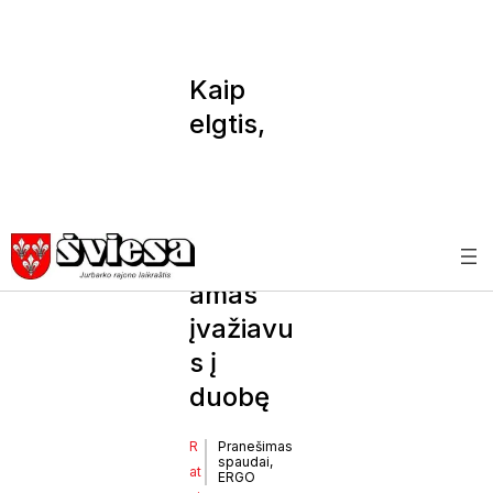
Kaip
elgtis,
kai
automob
ilis
sugadin
amas
įvažiavu
s į
duobę
R
Pranešimas
spaudai,
at
ERGO