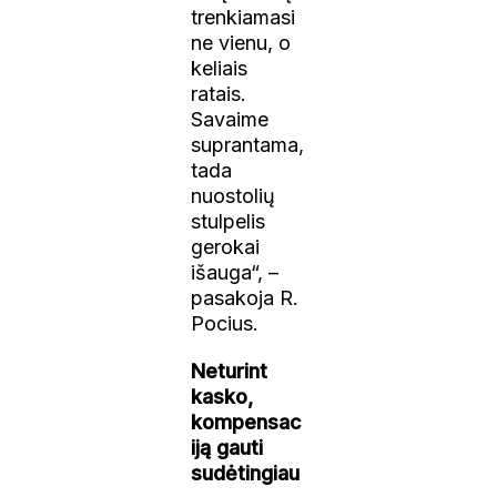
trenkiamasi
ne vienu, o
keliais
ratais.
Savaime
suprantama,
tada
nuostolių
stulpelis
gerokai
išauga“, –
pasakoja R.
Pocius.
Neturint
kasko,
kompensac
iją gauti
sudėtingiau