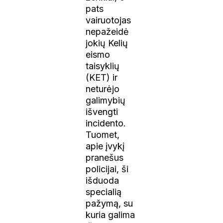
pats
vairuotojas
nepažeidė
jokių Kelių
eismo
taisyklių
(KET) ir
neturėjo
galimybių
išvengti
incidento.
Tuomet,
apie įvykį
pranešus
policijai, ši
išduoda
specialią
pažymą, su
kuria galima