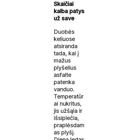
Skaičiai
kalba patys
už save
Duobės
keliuose
atsiranda
tada, kai į
mažus
plyšelius
asfalte
patenka
vanduo.
Temperatūr
ai nukritus,
jis užšąla ir
išsiplečia,
praplėsdam
as plyšį.
Dieną ledas