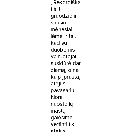
„Rekordiška
i šilti
gruodžio ir
sausio
mėnesiai
lėmė ir tai,
kad su
duobėmis
vairuotojai
susidūrė dar
žiemą, o ne
kaip įprasta,
atėjus
pavasariui.
Nors
nuostolių
mastą
galėsime
vertinti tik
atėjus