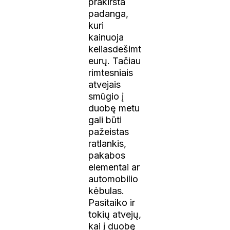
prakirsta
padanga,
kuri
kainuoja
keliasdešimt
eurų. Tačiau
rimtesniais
atvejais
smūgio į
duobę metu
gali būti
pažeistas
ratlankis,
pakabos
elementai ar
automobilio
kėbulas.
Pasitaiko ir
tokių atvejų,
kai į duobę