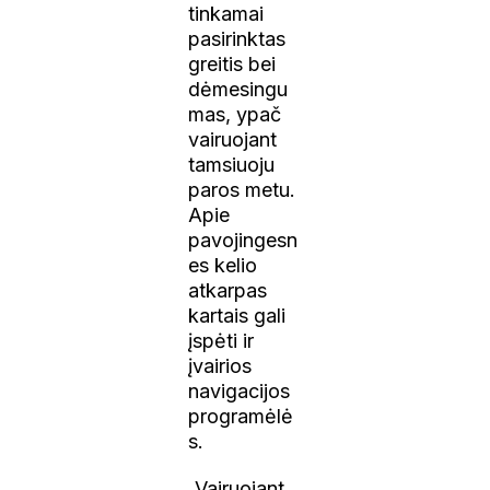
tinkamai
pasirinktas
greitis bei
dėmesingu
mas, ypač
vairuojant
tamsiuoju
paros metu.
Apie
pavojingesn
es kelio
atkarpas
kartais gali
įspėti ir
įvairios
navigacijos
programėlė
s.
„Vairuojant