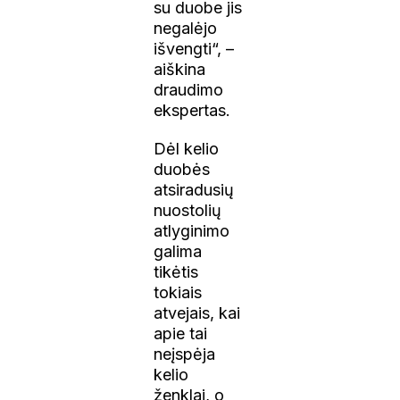
su duobe jis
negalėjo
išvengti“, –
aiškina
draudimo
ekspertas.
Dėl kelio
duobės
atsiradusių
nuostolių
atlyginimo
galima
tikėtis
tokiais
atvejais, kai
apie tai
neįspėja
kelio
ženklai, o