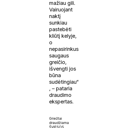
mažiau gili.
Vairuojant
naktį
sunkiau
pastebėti
kliūtį kelyje,
o
nepasirinkus
saugaus
greičio,
išvengti jos
būna
sudėtingiau“
, – pataria
draudimo
ekspertas.
Griežtai
draudžiama
ŠVIESOS