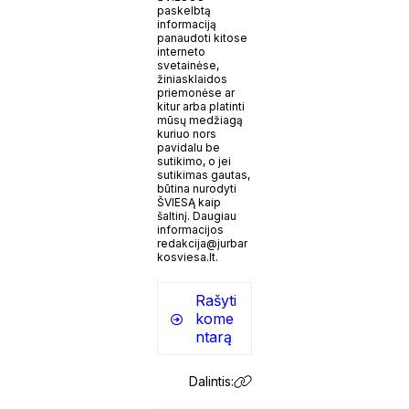
paskelbtą
informaciją
panaudoti kitose
interneto
svetainėse,
žiniasklaidos
priemonėse ar
kitur arba platinti
mūsų medžiagą
kuriuo nors
pavidalu be
sutikimo, o jei
sutikimas gautas,
būtina nurodyti
ŠVIESĄ kaip
šaltinį. Daugiau
informacijos
redakcija@jurbar
kosviesa.lt.
Rašyti
kome
ntarą
Dalintis: