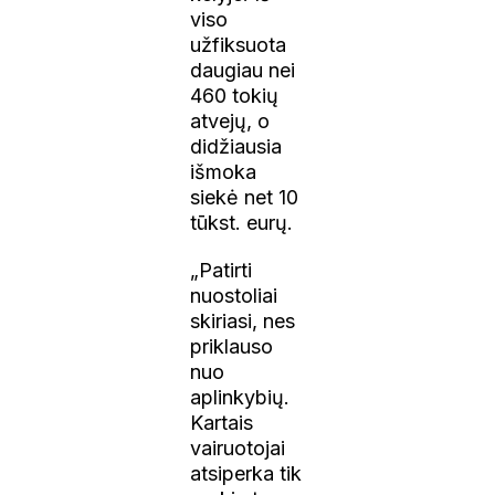
viso
užfiksuota
daugiau nei
460 tokių
atvejų, o
didžiausia
išmoka
siekė net 10
tūkst. eurų.
„Patirti
nuostoliai
skiriasi, nes
priklauso
nuo
aplinkybių.
Kartais
vairuotojai
atsiperka tik