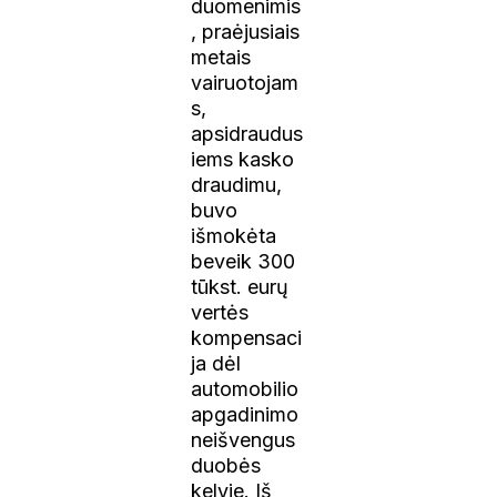
duomenimis
, praėjusiais
metais
vairuotojam
s,
apsidraudus
iems kasko
draudimu,
buvo
išmokėta
beveik 300
tūkst. eurų
vertės
kompensaci
ja dėl
automobilio
apgadinimo
neišvengus
duobės
kelyje. Iš