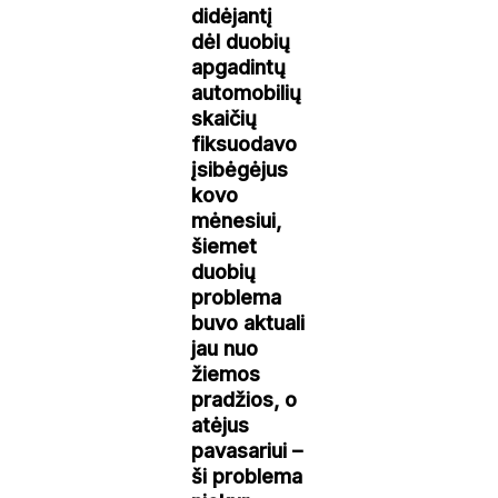
didėjantį
dėl duobių
apgadintų
automobilių
skaičių
fiksuodavo
įsibėgėjus
kovo
mėnesiui,
šiemet
duobių
problema
buvo aktuali
jau nuo
žiemos
pradžios, o
atėjus
pavasariui –
ši problema