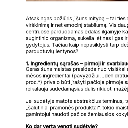
Atsakingas požiūris į šuns mitybą – tai tiesiau
virškinimą ir net emocinį stabilumą. Vis da
centruose parduodamas ėdalas ilgainyje ka
augintinio organizmą, sukelia lėtines ligas i
gydytojus. Tačiau kaip nepasiklysti tarp de
parduotuvių lentynos?
1. Ingredientų sąrašas – pirmoji ir svarbiau
Geras šuns maistas prasideda nuo visiškai 
mėsos ingredientai (pavyzdžiui, „dehidratuo
proc.“) privalo būti įrašyti pačioje pirmoj
reikalauja sudedamąsias dalis rikiuoti mažėj
Jei sudėtyje matote abstrakčius terminus, 
„šalutiniai pramonės produktai“, tokio maist
gamintojui naudoti pačios žemiausios kokyb
Ko dar verta vengti sudėtyje?