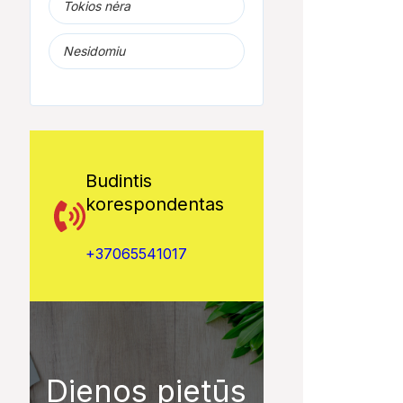
Tokios nėra
Nesidomiu
Budintis
korespondentas
+37065541017
Dienos pietūs