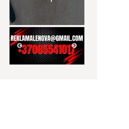
00:46
03:17
Nemunas ir žiema
Girtas bėglys
Brakonierių tinkl
Kalnėnų uoste