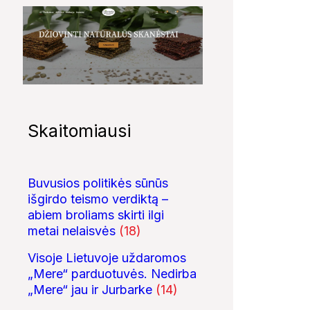
Skaitomiausi
Buvusios politikės sūnūs
išgirdo teismo verdiktą –
abiem broliams skirti ilgi
metai nelaisvės
(18)
Visoje Lietuvoje uždaromos
„Mere“ parduotuvės. Nedirba
„Mere“ jau ir Jurbarke
(14)