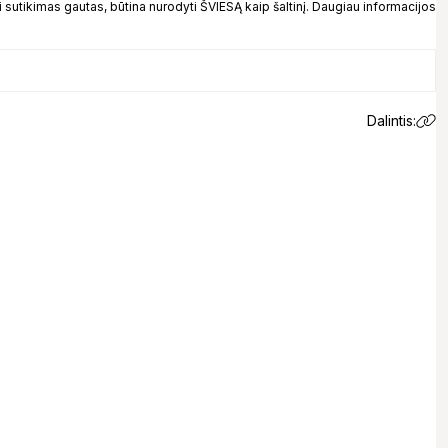
 sutikimas gautas, būtina nurodyti ŠVIESĄ kaip šaltinį. Daugiau informacijos
Dalintis:
 email.