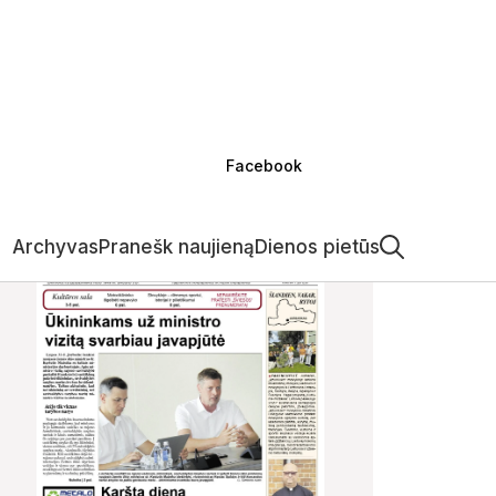
Facebook
Archyvas
Pranešk naujieną
Dienos pietūs