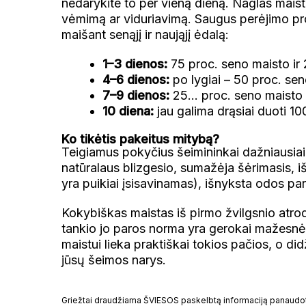
nedarykite to per vieną dieną. Naglas maist
vėmimą ar viduriavimą. Saugus perėjimo proc
maišant senąjį ir naująjį ėdalą:
1–3 dienos:
75 proc. seno maisto ir 
4–6 dienos:
po lygiai – 50 proc. sen
7–9 dienos:
25… proc. seno maisto i
10 diena:
jau galima drąsiai duoti 10
Ko tikėtis pakeitus mitybą?
Teigiamus pokyčius šeimininkai dažniausiai 
natūralaus blizgesio, sumažėja šėrimasis, i
yra puikiai įsisavinamas), išnyksta odos pa
Kokybiškas maistas iš pirmo žvilgsnio atro
tankio jo paros norma yra gerokai mažesnė 
maistui lieka praktiškai tokios pačios, o di
jūsų šeimos narys.
Griežtai draudžiama ŠVIESOS paskelbtą informaciją panaudoti 