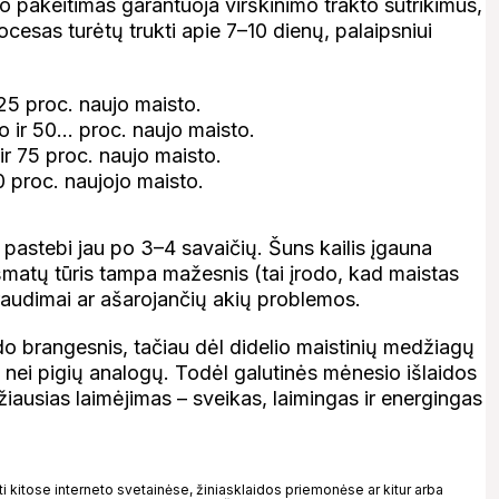
o pakeitimas garantuoja virškinimo trakto sutrikimus,
esas turėtų trukti apie 7–10 dienų, palaipsniui
25 proc. naujo maisto.
o ir 50… proc. naujo maisto.
r 75 proc. naujo maisto.
0 proc. naujojo maisto.
pastebi jau po 3–4 savaičių. Šuns kailis įgauna
šmatų tūris tampa mažesnis (tai įrodo, kad maistas
raudimai ar ašarojančių akių problemos.
do brangesnis, tačiau dėl didelio maistinių medžiagų
nei pigių analogų. Todėl galutinės mėnesio išlaidos
džiausias laimėjimas – sveikas, laimingas ir energingas
kitose interneto svetainėse, žiniasklaidos priemonėse ar kitur arba