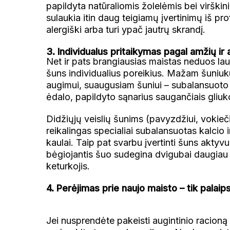
papildyta natūraliomis žolelėmis bei virškin
sulaukia itin daug teigiamų įvertinimų iš prof
alergiški arba turi ypač jautrų skrandį.
3. Individualus pritaikymas pagal amžių ir
Net ir pats brangiausias maistas neduos lauk
šuns individualius poreikius. Mažam šuniuku
augimui, suaugusiam šuniui – subalansuoto e
ėdalo, papildyto sąnarius saugančiais gliuk
Didžiųjų veislių šunims (pavyzdžiui, voki
reikalingas specialiai subalansuotas kalcio
kaulai. Taip pat svarbu įvertinti šuns aktyv
bėgiojantis šuo sudegina dvigubai daugiau 
keturkojis.
4. Perėjimas prie naujo maisto – tik palaips
Jei nusprendėte pakeisti augintinio racioną 