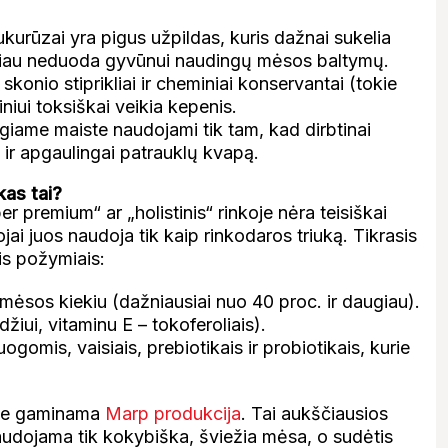
ukurūzai yra pigus užpildas, kuris dažnai sukelia
tačiau neduoda gyvūnui naudingų mėsos baltymų.
, skonio stiprikliai ir cheminiai konservantai (tokie
niui toksiškai veikia kepenis.
igiame maiste naudojami tik tam, kad dirbtinai
ir apgaulingai patrauklų kvapą.
kas tai?
er premium“ ar „holistinis“ rinkoje nėra teisiškai
ojai juos naudoja tik kaip rinkodaros triuką. Tikrasis
ais požymiais:
 mėsos kiekiu (dažniausiai nuo 40 proc. ir daugiau).
žiui, vitaminu E – tokoferoliais).
ogomis, vaisiais, prebiotikais ir probiotikais, kurie
oje gaminama
Marp produkcija
. Tai aukščiausios
naudojama tik kokybiška, šviežia mėsa, o sudėtis