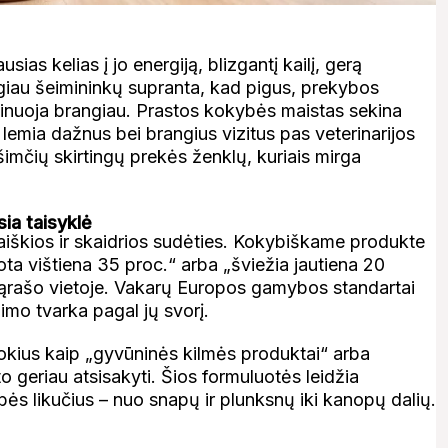
sias kelias į jo energiją, blizgantį kailį, gerą
ugiau šeimininkų supranta, kad pigus, prekybos
inuoja brangiau. Prastos kokybės maistas sekina
r lemia dažnus bei brangius vizitus pas veterinarijos
šimčių skirtingų prekės ženklų, kuriais mirga
sia taisyklė
aiškios ir skaidrios sudėties. Kokybiškame produkte
ta vištiena 35 proc.“ arba „šviežia jautiena 20
e sąrašo vietoje. Vakarų Europos gamybos standartai
imo tvarka pagal jų svorį.
tokius kaip „gyvūninės kilmės produktai“ arba
o geriau atsisakyti. Šios formuluotės leidžia
ės likučius – nuo snapų ir plunksnų iki kanopų dalių.