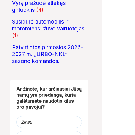
Vyrą pražudė atlėkęs
girtuoklis
(4)
Susidūrė automobilis ir
motoroleris: žuvo vairuotojas
(1)
Patvirtintos pirmosios 2026–
2027 m. „URBO-NKL“
sezono komandos.
Ar žinote, kur arčiausiai Jūsų
namų yra priedanga, kuria
galėtumėte naudotis kilus
oro pavojui?
Žinau