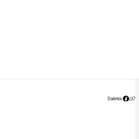
maistą šuniui: keturi esminiai
os nuo klaidų
Dalintis: