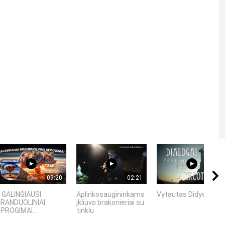
Kviečiame gerbti kitus asmenis, vengti patyčių, niekinimo,
09:20
02:21
21:22
 GALINGIAUSI
Aplinkosaugininkams
Vytautas Didysis
RANDUOLINIAI
įkliuvo brakonieriai su
PROGIMAI...
tinklu