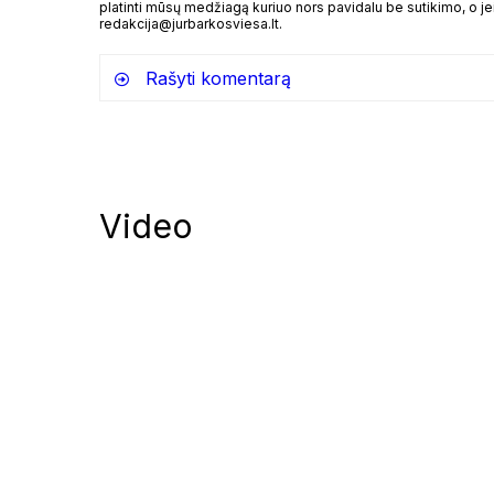
platinti mūsų medžiagą kuriuo nors pavidalu be sutikimo, o jei
redakcija@jurbarkosviesa.lt.
Rašyti komentarą
Video
Notify me of follow-up comments by
Notify me of new posts by email.