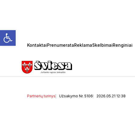
Open toolbar
Kontaktai
Prenumerata
Reklama
Skelbimai
Renginiai
Kaip išrinkti kokybišką 
žingsniai, kurie apsaug
Partnerių turinys
Užsakymo Nr. 5106
2026.05.21 12:38