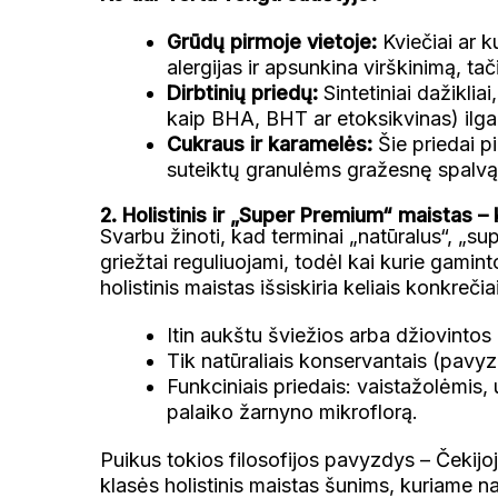
Grūdų pirmoje vietoje:
Kviečiai ar k
alergijas ir apsunkina virškinimą, 
Dirbtinių priedų:
Sintetiniai dažikliai
kaip BHA, BHT ar etoksikvinas) ilgai
Cukraus ir karamelės:
Šie priedai p
suteiktų granulėms gražesnę spalvą 
2. Holistinis ir „Super Premium“ maistas – 
Svarbu žinoti, kad terminai „natūralus“, „sup
griežtai reguliuojami, todėl kai kurie gamint
holistinis maistas išsiskiria keliais konkreči
Itin aukštu šviežios arba džiovintos
Tik natūraliais konservantais (pavyzd
Funkciniais priedais: vaistažolėmis, u
palaiko žarnyno mikroflorą.
Puikus tokios filosofijos pavyzdys – Čekij
klasės holistinis maistas šunims, kuriame 