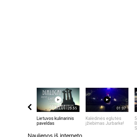
Komentuodami esate atsakingi už išsakytas mintis. 
nekurstyti neapykantos ir susipriešinimo.
25:55
01:07
Lietuvos kulinarinis
Kalėdinės eglutės
5
paveldas
įžiebimas Jurbarke!
B
S
Naujienos iš interneto