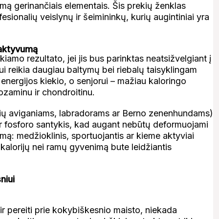
imą gerinančiais elementais. Šis prekių ženklas
esionalių veislynų ir šeimininkų, kurių augintiniai yra
 aktyvumą
iamo rezultato, jei jis bus parinktas neatsižvelgiant į
i reikia daugiau baltymų bei riebalų taisyklingam
nergijos kiekio, o senjorui – mažiau kaloringo
ozaminu ir chondroitinu.
ečių aviganiams, labradorams ar Berno zenenhundams)
 ir fosforo santykis, kad augant nebūtų deformuojami
umą: medžioklinis, sportuojantis ar kieme aktyviai
kalorijų nei ramų gyvenimą bute leidžiantis
niui
ir pereiti prie kokybiškesnio maisto, niekada