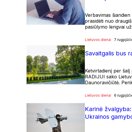
Verbavimas šiandien r
prasidėti nuo draugiš
pasiūlymo lengvai užsi
Lietuvos diena
7 rugpjūči
Savaitgalis bus 
Ketvirtadienį per šal
RADIJUI sako Lietuvo
Daunoravičiūtė. Penk
Lietuvos diena
6 rugpjūči
Karinė žvalgyba:
Ukrainos gamybo