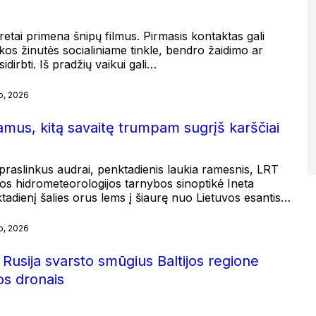
etai primena šnipų filmus. Pirmasis kontaktas gali
kos žinutės socialiniame tinkle, bendro žaidimo ar
dirbti. Iš pradžių vaikui gali…
o, 2026
ramus, kitą savaitę trumpam sugrįš karščiai
į praslinkus audrai, penktadienis laukia ramesnis, LRT
s hidrometeorologijos tarnybos sinoptikė Ineta
tadienį šalies orus lems į šiaurę nuo Lietuvos esantis…
o, 2026
 Rusija svarsto smūgius Baltijos regione
s dronais