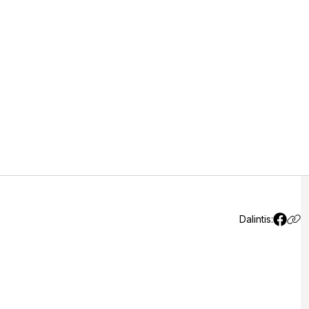
arų batalione pradedami
enetų kariai
Dalintis: