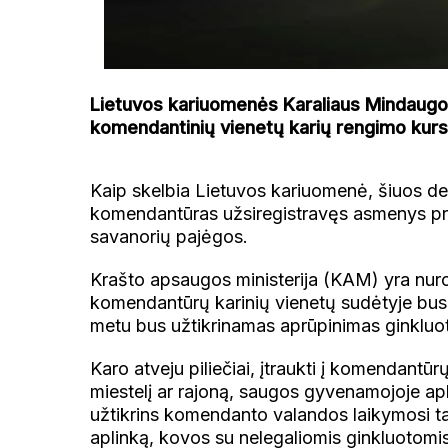
Lietuvos kariuomenės Karaliaus Mindaugo 
komendantinių vienetų karių rengimo kurs
Kaip skelbia Lietuvos kariuomenė, šiuos d
komendantūras užsiregistravęs asmenys p
savanorių pajėgos.
Krašto apsaugos ministerija (KAM) yra nuro
komendantūrų karinių vienetų sudėtyje bus 
metu bus užtikrinamas aprūpinimas ginkluot
Karo atveju piliečiai, įtraukti į komendantūr
miestelį ar rajoną, saugos gyvenamojoje apl
užtikrins komendanto valandos laikymosi tai
aplinką, kovos su nelegaliomis ginkluotomi