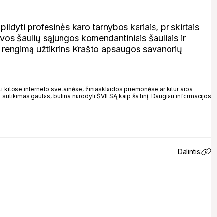
ldyti profesinės karo tarnybos kariais, priskirtais
vos šaulių sąjungos komendantiniais šauliais ir
nį rengimą užtikrins Krašto apsaugos savanorių
kitose interneto svetainėse, žiniasklaidos priemonėse ar kitur arba
 sutikimas gautas, būtina nurodyti ŠVIESĄ kaip šaltinį. Daugiau informacijos
Dalintis: