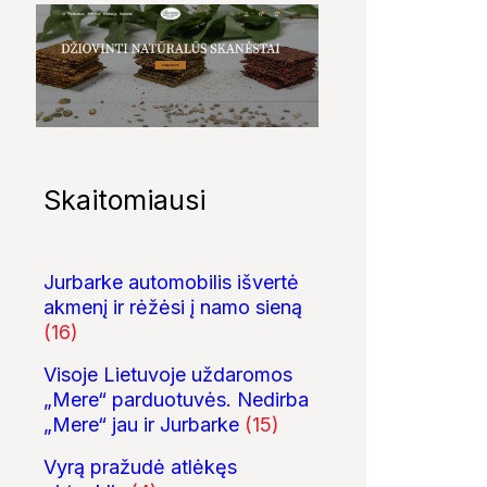
Skaitomiausi
Jurbarke automobilis išvertė
akmenį ir rėžėsi į namo sieną
(16)
Visoje Lietuvoje uždaromos
„Mere“ parduotuvės. Nedirba
„Mere“ jau ir Jurbarke
(15)
Vyrą pražudė atlėkęs