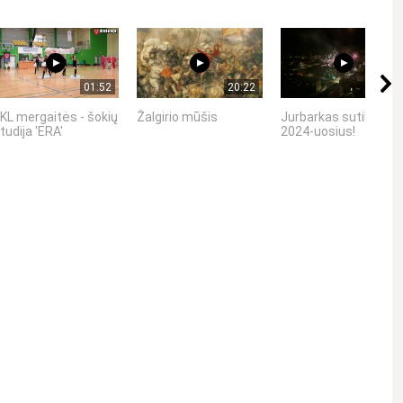
01:52
20:22
04:56
KL mergaitės - šokių
Žalgirio mūšis
Jurbarkas sutiko
tudija 'ERA'
2024-uosius!