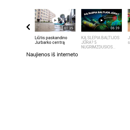
01:35
06:39
Liūtis paskandino
KĄ SLEPIA BALTIJOS
J
Jurbarko centrą
JŪRA? 5
s
NUGRIMZDUSIOS...
Naujienos iš interneto