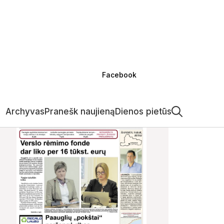
Facebook
Archyvas
Pranešk naujieną
Dienos pietūs