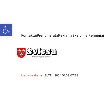
Open toolbar
Kontaktai
Prenumerata
Reklama
Skelbimai
Renginiai
Karaliaus Mindaugo hus
rengti komendantinių vi
Lietuvos diena
ELTA
2024.10.08 07:28