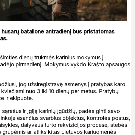
husarų batalione antradienį bus pristatomas
as.
ešimties dienų trukmės karinius mokymus į
radėjo pirmadienį. Mokymus vykdo Krašto apsaugos
džiusi, jog užsiregistravę asmenys į pratybas karo
kviečiami nuo 3 iki 10 dienų per metus. Pratybų
e ir ekipuote.
ų sąrašus ir įgiję karinių įgūdžių, padės ginti savo
inkoje esančius svarbius objektus, kontrolės postus,
sykles, dalyvaus turto rekvizicijos procese, stebės
s grupėmis ar atliks kitas Lietuvos kariuomenės