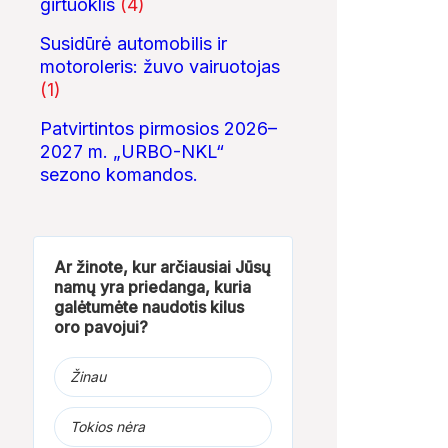
girtuoklis
(4)
Susidūrė automobilis ir
motoroleris: žuvo vairuotojas
(1)
02:02
08:03
Patvirtintos pirmosios 2026–
Žemaitija
ROSVELO ATEIVIO
Bezos secrets 
ISTORIJA: KAS
2027 m. „URBO-NKL“
NUTIKO...
sezono komandos.
Ar žinote, kur arčiausiai Jūsų
namų yra priedanga, kuria
galėtumėte naudotis kilus
oro pavojui?
Žinau
Tokios nėra