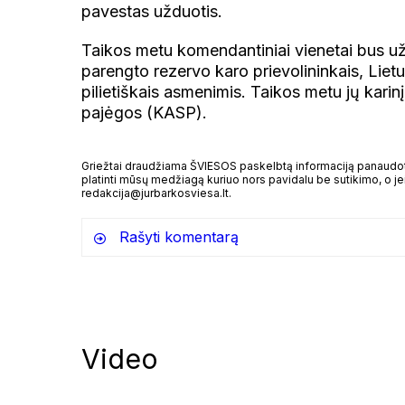
pavestas užduotis.
Taikos metu komendantiniai vienetai bus užpi
parengto rezervo karo prievolininkais, Lietu
pilietiškais asmenimis. Taikos metu jų kari
pajėgos (KASP).
Griežtai draudžiama ŠVIESOS paskelbtą informaciją panaudoti 
platinti mūsų medžiagą kuriuo nors pavidalu be sutikimo, o jei
redakcija@jurbarkosviesa.lt.
Rašyti komentarą
Video