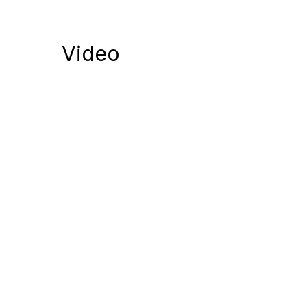
Video
Notify me of follow-up comments by
Notify me of new posts by email.
Komentuodami esate atsakingi už išsakytas mintis. 
nekurstyti neapykantos ir susipriešinimo.