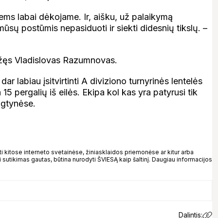
iems labai dėkojame. Ir, aišku, už palaikymą
ų postūmis nepasiduoti ir siekti didesnių tikslų. –
rįžęs Vladislovas Razumnovas.
r labiau įsitvirtinti A diviziono turnyrinės lentelės
 15 pergalių iš eilės. Ekipa kol kas yra patyrusi tik
ngtynėse.
kitose interneto svetainėse, žiniasklaidos priemonėse ar kitur arba
 sutikimas gautas, būtina nurodyti ŠVIESĄ kaip šaltinį. Daugiau informacijos
Dalintis: