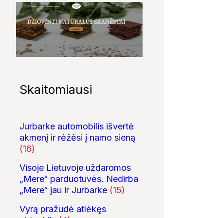
Skaitomiausi
Jurbarke automobilis išvertė
akmenį ir rėžėsi į namo sieną
(16)
Visoje Lietuvoje uždaromos
„Mere“ parduotuvės. Nedirba
„Mere“ jau ir Jurbarke
(15)
Vyrą pražudė atlėkęs