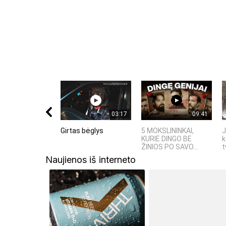
03:17
09:41
Girtas bėglys
5 MOKSLININKAI,
J
KURIE DINGO BE
k
ŽINIOS PO SAVO...
t
Naujienos iš interneto