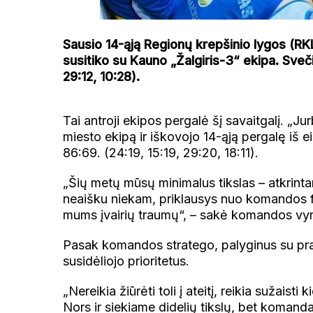
Sausio 14-ąją Regionų krepšinio lygos (RKL
susitiko su Kauno „Žalgiris-3“ ekipa. Svečiu
29:12, 10:28).
Tai antroji ekipos pergalė šį savaitgalį. „J
miesto ekipą ir iškovojo 14-ąją pergalę iš e
86:69. (24:19, 15:19, 29:20, 18:11).
„Šių metų mūsų minimalus tikslas – atkrintam
neaišku niekam, priklausys nuo komandos fi
mums įvairių traumų“, – sakė komandos vyriau
Pasak komandos stratego, palyginus su pra
susidėliojo prioritetus.
„Nereikia žiūrėti toli į ateitį, reikia sužaist
Nors ir siekiame didelių tikslų, bet komand