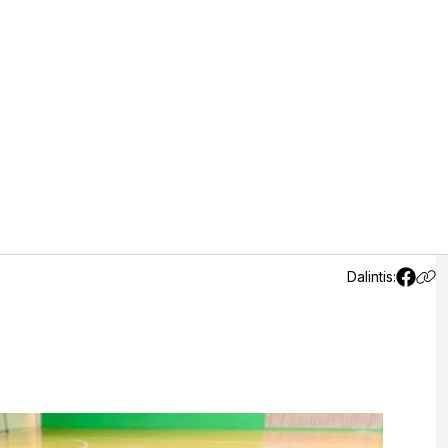
ojo 15-tą pergalę iš eilės
Dalintis: