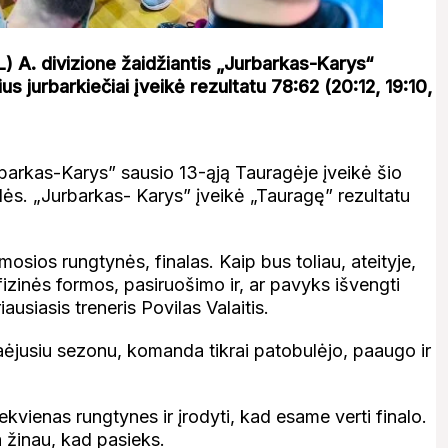
) A. divizione žaidžiantis „Jurbarkas-Karys“
s jurbarkiečiai įveikė rezultatu 78:62 (20:12, 19:10,
urbarkas-Karys” sausio 13-ąją Tauragėje įveikė šio
ilės. „Jurbarkas- Karys” įveikė „Tauragę” rezultatu
osios rungtynės, finalas. Kaip bus toliau, ateityje,
zinės formos, pasiruošimo ir, ar pavyks išvengti
siasis treneris Povilas Valaitis.
ėjusiu sezonu, komanda tikrai patobulėjo, paaugo ir
i kiekvienas rungtynes ir įrodyti, kad esame verti finalo.
a žinau, kad pasieks.