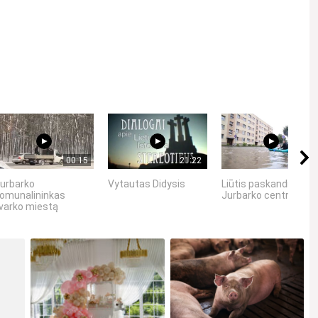
00:15
21:22
01:35
urbarko
Vytautas Didysis
Liūtis paskandino
omunalininkas
Jurbarko centrą
varko miestą