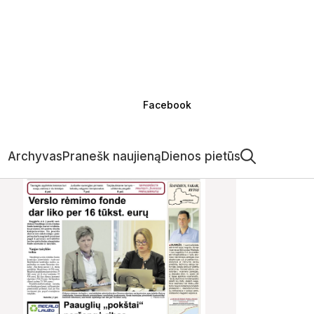
Facebook
Archyvas
Pranešk naujieną
Dienos pietūs