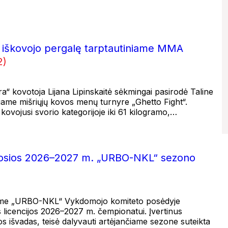
tė iškovojo pergalę tarptautiniame MMA
2)
a“ kovotoja Lijana Lipinskaitė sėkmingai pasirodė Taline
iame mišriųjų kovos menų turnyre „Ghetto Fight“.
 kovojusi svorio kategorijoje iki 61 kilogramo,…
rmosios 2026–2027 m. „URBO-NKL“ sezono
iame „URBO-NKL“ Vykdomojo komiteto posėdyje
s licencijos 2026–2027 m. čempionatui. Įvertinus
os išvadas, teisė dalyvauti artėjančiame sezone suteikta