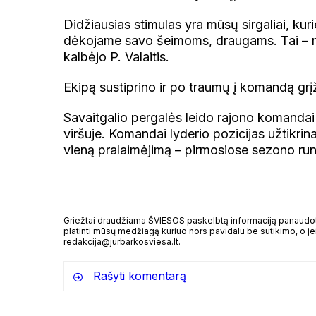
Didžiausias stimulas yra mūsų sirgaliai, kur
dėkojame savo šeimoms, draugams. Tai – mūs
kalbėjo P. Valaitis.
Ekipą sustiprino ir po traumų į komandą g
Savaitgalio pergalės leido rajono komandai da
viršuje. Komandai lyderio pozicijas užtikrina
vieną pralaimėjimą – pirmosiose sezono ru
Griežtai draudžiama ŠVIESOS paskelbtą informaciją panaudoti 
platinti mūsų medžiagą kuriuo nors pavidalu be sutikimo, o jei
redakcija@jurbarkosviesa.lt.
Rašyti komentarą