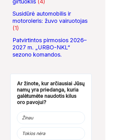
girtuoklis
(4)
Susidūrė automobilis ir
motoroleris: žuvo vairuotojas
(1)
Patvirtintos pirmosios 2026–
2027 m. „URBO-NKL“
sezono komandos.
04:06
00:17
„ELEKTROS DIETA“:
Jurbarke vaikinas
Šaulių pratybos
Ar žinote, kur arčiausiai Jūsų
MASINĖ 1910-ŲJŲ
muša merginą
'Pėdsekys 2016
namų yra priedanga, kuria
BAIMĖS PSICHOZĖ
galėtumėte naudotis kilus
oro pavojui?
Žinau
Tokios nėra