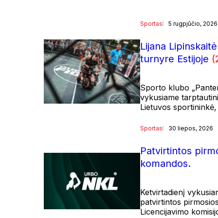
Sportas
5 rugpjūčio, 2026
Lijana Lipinskai
turnyre Estijoje
(
Sporto klubo „Panter
vykusiame tarptautin
Lietuvos sportininkė,
Sportas
30 liepos, 2026
Patvirtintos pi
komandos.
Ketvirtadienį vykus
patvirtintos pirmosio
Licencijavimo komisij