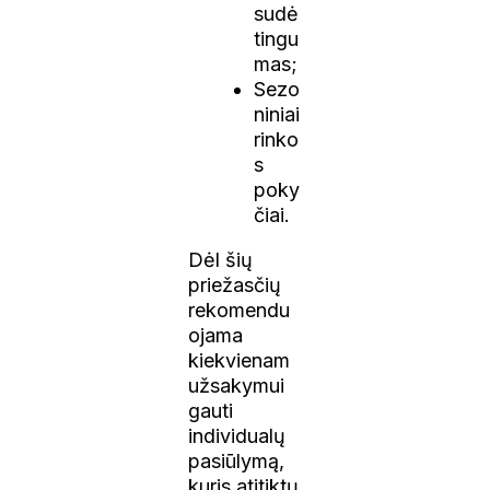
sudė
tingu
mas;
Sezo
niniai
rinko
s
poky
čiai.
Dėl šių
priežasčių
rekomendu
ojama
kiekvienam
užsakymui
gauti
individualų
pasiūlymą,
kuris atitiktų