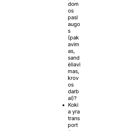
dom
os
pasl
augo
s
(pak
avim
as,
sand
ėliavi
mas,
krov
os
darb
ai)?
Koki
a yra
trans
port