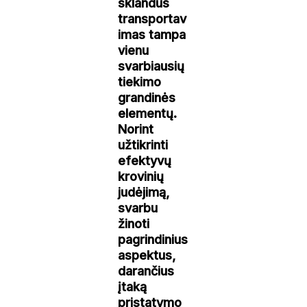
sklandus
transportav
imas tampa
vienu
svarbiausių
tiekimo
grandinės
elementų.
Norint
užtikrinti
efektyvų
krovinių
judėjimą,
svarbu
žinoti
pagrindinius
aspektus,
darančius
įtaką
pristatymo