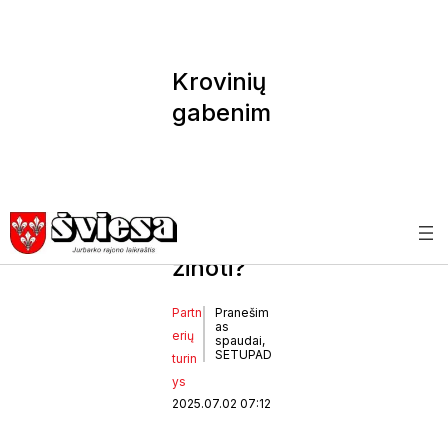
Krovinių
gabenim
as
Lietuvoj
e – ką
svarbu
žinoti?
Partn
Pranešim
as
erių
spaudai,
SETUPAD
turin
ys
2025.07.02 07:12