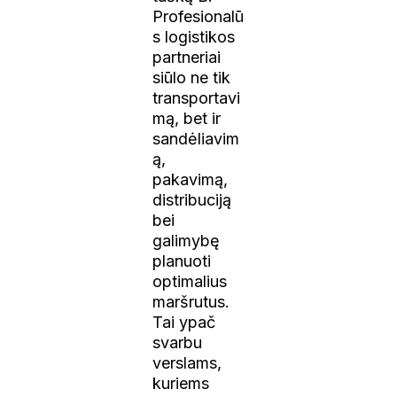
Profesionalū
s logistikos
partneriai
siūlo ne tik
transportavi
mą, bet ir
sandėliavim
ą,
pakavimą,
distribuciją
bei
galimybę
planuoti
optimalius
maršrutus.
Tai ypač
svarbu
verslams,
kuriems