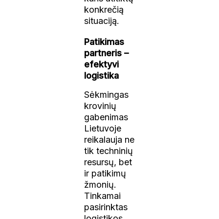
konkrečią
situaciją.
Patikimas
partneris –
efektyvi
logistika
Sėkmingas
krovinių
gabenimas
Lietuvoje
reikalauja ne
tik techninių
resursų, bet
ir patikimų
žmonių.
Tinkamai
pasirinktas
logistikos