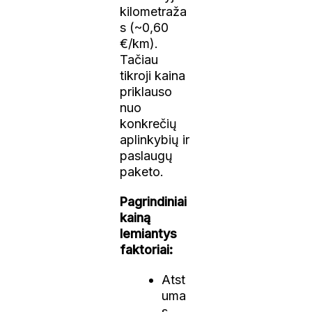
kilometraža
s (~0,60
€/km).
Tačiau
tikroji kaina
priklauso
nuo
konkrečių
aplinkybių ir
paslaugų
paketo.
Pagrindiniai
kainą
lemiantys
faktoriai:
Atst
uma
s