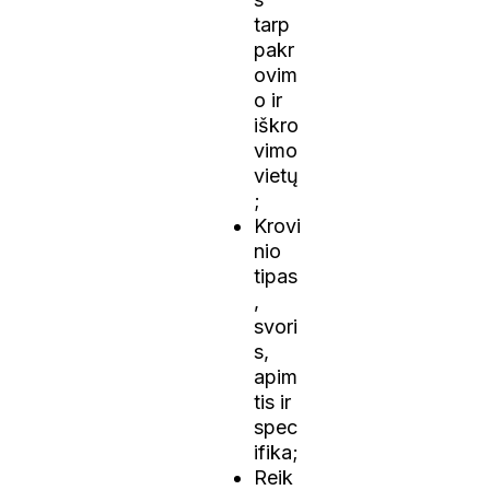
tarp
pakr
ovim
o ir
iškro
vimo
vietų
;
Krovi
nio
tipas
,
svori
s,
apim
tis ir
spec
ifika;
Reik