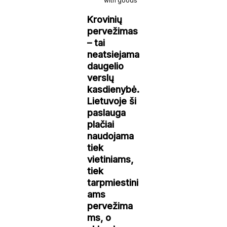
with goods
Krovinių
pervežimas
– tai
neatsiejama
daugelio
verslų
kasdienybė.
Lietuvoje ši
paslauga
plačiai
naudojama
tiek
vietiniams,
tiek
tarpmiestini
ams
pervežima
ms, o