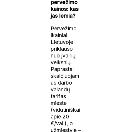
pervežimo
kainos: kas
jas lemia?
Pervežimo
įkainiai
Lietuvoje
priklauso
nuo įvairių
veiksnių.
Paprastai
skaičiuojam
as darbo
valandų
tarifas
mieste
(vidutiniškai
apie 20
€/val.), o
užmiestyje –