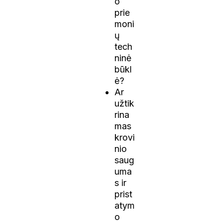
o
prie
moni
ų
tech
ninė
būkl
ė?
Ar
užtik
rina
mas
krovi
nio
saug
uma
s ir
prist
atym
o