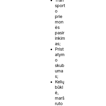
Tran
sport
o
prie
mon
ės
pasir
inkim
as;
Prist
atym
o
skub
uma
s;
Kelių
būkl
ė,
marš
ruto