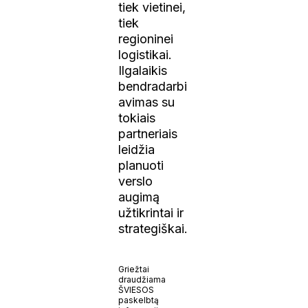
tiek vietinei,
tiek
regioninei
logistikai.
Ilgalaikis
bendradarbi
avimas su
tokiais
partneriais
leidžia
planuoti
verslo
augimą
užtikrintai ir
strategiškai.
Griežtai
draudžiama
ŠVIESOS
paskelbtą