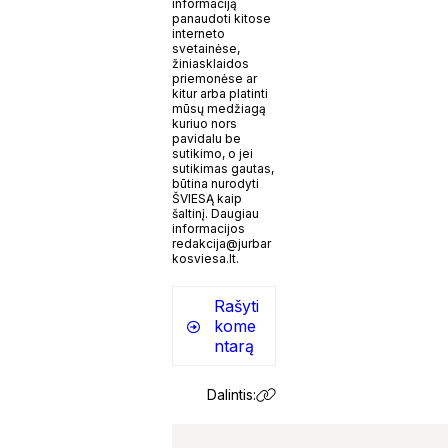
informaciją
panaudoti kitose
interneto
svetainėse,
žiniasklaidos
priemonėse ar
kitur arba platinti
mūsų medžiagą
kuriuo nors
pavidalu be
sutikimo, o jei
sutikimas gautas,
būtina nurodyti
ŠVIESĄ kaip
šaltinį. Daugiau
informacijos
redakcija@jurbar
kosviesa.lt.
Rašyti
kome
ntarą
Dalintis: