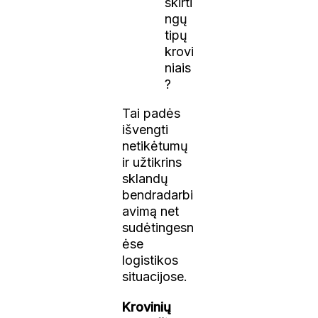
skirti
ngų
tipų
krovi
niais
?
Tai padės
išvengti
netikėtumų
ir užtikrins
sklandų
bendradarbi
avimą net
sudėtingesn
ėse
logistikos
situacijose.
Krovinių