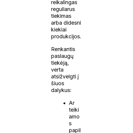
reikalingas
reguliarus
tiekimas
arba didesni
kiekiai
produkcijos.
Renkantis
paslaugų
tiekėją,
verta
atsižvelgti į
šiuos
dalykus:
Ar
teiki
amo
s
papil