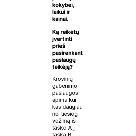
kokybei,
laikui ir
kainai.
Ką reikėtų
įvertinti
prieš
pasirenkant
paslaugų
teikėją?
Krovinių
gabenimo
paslaugos
apima kur
kas daugiau
nei tiesiog
vežimą iš
taško A į
tašką B.