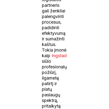
partneris
gali ženkliai
palengvinti
procesus,
padidinti
efektyvumą
ir sumažinti
kaštus.
Tokia įmonė
kaip
Ingstad
siūlo
profesionalų
požiūrį,
ilgametę
patirtį ir
platų
paslaugų
spektrą,
pritaikytą